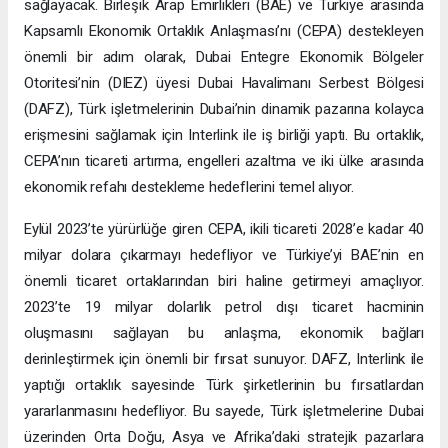
sağlayacak. Birleşik Arap Emirlikleri (BAE) ve Türkiye arasında
Kapsamlı Ekonomik Ortaklık Anlaşması’nı (CEPA) destekleyen
önemli bir adım olarak, Dubai Entegre Ekonomik Bölgeler
Otoritesi’nin (DIEZ) üyesi Dubai Havalimanı Serbest Bölgesi
(DAFZ), Türk işletmelerinin Dubai’nin dinamik pazarına kolayca
erişmesini sağlamak için Interlink ile iş birliği yaptı. Bu ortaklık,
CEPA’nın ticareti artırma, engelleri azaltma ve iki ülke arasında
ekonomik refahı destekleme hedeflerini temel alıyor.
Eylül 2023’te yürürlüğe giren CEPA, ikili ticareti 2028’e kadar 40
milyar dolara çıkarmayı hedefliyor ve Türkiye’yi BAE’nin en
önemli ticaret ortaklarından biri haline getirmeyi amaçlıyor.
2023’te 19 milyar dolarlık petrol dışı ticaret hacminin
oluşmasını sağlayan bu anlaşma, ekonomik bağları
derinleştirmek için önemli bir fırsat sunuyor. DAFZ, Interlink ile
yaptığı ortaklık sayesinde Türk şirketlerinin bu fırsatlardan
yararlanmasını hedefliyor. Bu sayede, Türk işletmelerine Dubai
üzerinden Orta Doğu, Asya ve Afrika’daki stratejik pazarlara