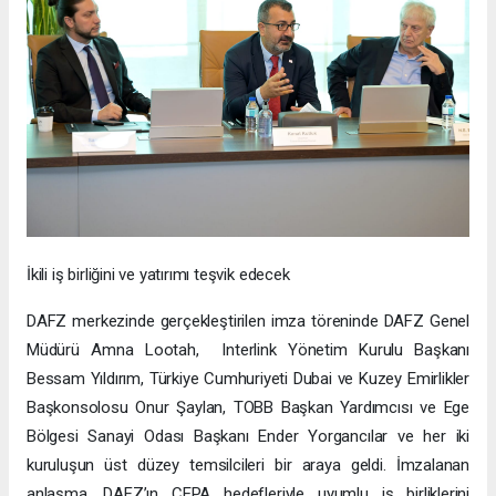
İkili iş birliğini ve yatırımı teşvik edecek
DAFZ merkezinde gerçekleştirilen imza töreninde DAFZ Genel
Müdürü Amna Lootah, Interlink Yönetim Kurulu Başkanı
Bessam Yıldırım, Türkiye Cumhuriyeti Dubai ve Kuzey Emirlikler
Başkonsolosu Onur Şaylan, TOBB Başkan Yardımcısı ve Ege
Bölgesi Sanayi Odası Başkanı Ender Yorgancılar ve her iki
kuruluşun üst düzey temsilcileri bir araya geldi. İmzalanan
anlaşma, DAFZ’ın CEPA hedefleriyle uyumlu iş birliklerini