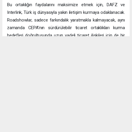
Bu ortaklığın faydalarını maksimize etmek için, DAFZ ve
Interlink, Türk iş dünyasıyla yakın iletişim kurmaya odaklanacak.
Roadshowlar, sadece farkındalık yaratmakla kalmayacak, aynı
zamanda CEPA’nın sürdürülebilir ticaret ortaklıkları kurma
hedefleri doğrultusunda uzun vadeli ticaret ilişkileri için de bir
platform sağlayacak.
Uzun vadeli büyümeye yönelik ekonomik sinerjiler
CEPA ile enerji, üretim ve lojistik dahil birçok sektörde
öngörülen hızlı büyümeyle ikili ticaret ve yatırımlar için sağlam
bir temel oluşturuluyor. DAFZ’ın Türkiye operasyonlarını
Interlink’e devretmesi, iki ülkenin işletmelerinin rekabetçi küresel
arenada başarılı olmasını amaçlarken, DAFZ’ın küresel
ekonomide iş birliği kolaylaştırıcısı rolünü de pekiştiriyor.
Hibya Haber Ajansı