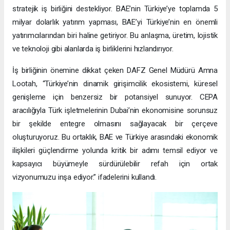
stratejik iş birliğini destekliyor. BAE’nin Türkiye’ye toplamda 5
milyar dolarlık yatırım yapması, BAE’yi Türkiye’nin en önemli
yatırımcılarından biri haline getiriyor. Bu anlaşma, üretim, lojistik
ve teknoloji gibi alanlarda iş birliklerini hızlandırıyor.
İş birliğinin önemine dikkat çeken DAFZ Genel Müdürü Amna
Lootah, “Türkiye’nin dinamik girişimcilik ekosistemi, küresel
genişleme için benzersiz bir potansiyel sunuyor. CEPA
aracılığıyla Türk işletmelerinin Dubai’nin ekonomisine sorunsuz
bir şekilde entegre olmasını sağlayacak bir çerçeve
oluşturuyoruz. Bu ortaklık, BAE ve Türkiye arasındaki ekonomik
ilişkileri güçlendirme yolunda kritik bir adımı temsil ediyor ve
kapsayıcı büyümeyle sürdürülebilir refah için ortak
vizyonumuzu inşa ediyor.” ifadelerini kullandı.