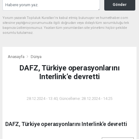
Gönder
Yorum yazarak Topluluk Kuralları’nı kabul etmiş bulunuyor ve hurnethaber.com
sitesine yaptığınız yorumunuzla ilgili doğrudan veya dolaylı tüm sorumluluğu tek
başınıza üstleniyorsunuz. Yazılan tüm yorumlardan site yönetimi hiçbir şekilde
sorumlu tutulamaz.
Anasayfa
Dünya
DAFZ, Türkiye operasyonlarını
Interlink’e devretti
DÜNYA
28.12.2024 - 13:40, Güncelleme: 28.12.2024 - 14:25
DAFZ, Türkiye operasyonlarını Interlink’e devretti