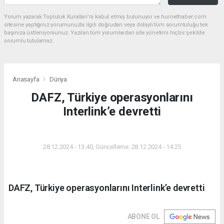
Yorum yazarak Topluluk Kuralları’nı kabul etmiş bulunuyor ve hurnethaber.com
sitesine yaptığınız yorumunuzla ilgili doğrudan veya dolaylı tüm sorumluluğu tek
başınıza üstleniyorsunuz. Yazılan tüm yorumlardan site yönetimi hiçbir şekilde
sorumlu tutulamaz.
Anasayfa
Dünya
DAFZ, Türkiye operasyonlarını
Interlink’e devretti
DÜNYA
28.12.2024 - 13:40, Güncelleme: 28.12.2024 - 14:25
DAFZ, Türkiye operasyonlarını Interlink’e devretti
ABONE OL