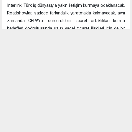
Interlink, Türk iş dünyasıyla yakın iletişim kurmaya odaklanacak.
Roadshowlar, sadece farkındalık yaratmakla kalmayacak, aynı
zamanda CEPA’nın sürdürülebilir ticaret ortaklıkları kurma
hedefleri doğrultusunda uzun vadeli ticaret ilişkileri için de bir
platform sağlayacak.
Uzun vadeli büyümeye yönelik ekonomik sinerjiler
CEPA ile enerji, üretim ve lojistik dahil birçok sektörde
öngörülen hızlı büyümeyle ikili ticaret ve yatırımlar için sağlam
bir temel oluşturuluyor. DAFZ’ın Türkiye operasyonlarını
Interlink’e devretmesi, iki ülkenin işletmelerinin rekabetçi küresel
arenada başarılı olmasını amaçlarken, DAFZ’ın küresel
ekonomide iş birliği kolaylaştırıcısı rolünü de pekiştiriyor.
Hibya Haber Ajansı