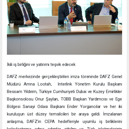
İkili iş birliğini ve yatırımı teşvik edecek
DAFZ merkezinde gerçekleştirilen imza töreninde DAFZ Genel
Müdürü Amna Lootah, Interlink Yönetim Kurulu Başkanı
Bessam Yıldırım, Türkiye Cumhuriyeti Dubai ve Kuzey Emirlikler
Başkonsolosu Onur Şaylan, TOBB Başkan Yardımcısı ve Ege
Bölgesi Sanayi Odası Başkanı Ender Yorgancılar ve her iki
kuruluşun üst düzey temsilcileri bir araya geldi. İmzalanan
anlaşma, DAFZ’ın CEPA hedefleriyle uyumlu iş birliklerini
kolaylaştırma adına adımlar attığını ve Türk işletmelerinin