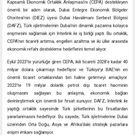
Kapsamlı Ekonomik Ortaklık Anlaşması’nı (CEPA) destekleyen
önemli bir adım olarak, Dubai Entegre Ekonomik Bölgeler
Otoritesi’nin (DIEZ) üyesi Dubai Havalimanı Serbest Bölgesi
(DAFZ), Türk işletmelerinin Dubai’nin dinamik pazarına kolayca
erişmesini sağlamak için Interlink ile iş birliği yaptı. Bu ortaklık,
CEPA’nın ticareti artırma, engelleri azaltma ve iki ülke arasında
ekonomik refahı destekleme hedeflerini temel alıyor.
Eylül 2023’te yürürlüğe giren CEPA, ikili ticareti 2028’e kadar 40
milyar dolara çıkarmayı hedefliyor ve Türkiye’yi BAE’nin en
önemli ticaret ortaklarından biri haline getirmeyi amaçlıyor.
2023’te 19 milyar dolarlık petrol dışı ticaret hacminin
oluşmasını sağlayan bu anlaşma, ekonomik bağları
derinleştirmek için önemli bir fırsat sunuyor. DAFZ, Interlink ile
yaptığı ortaklık sayesinde Türk şirketlerinin bu fırsatlardan
yararlanmasını hedefliyor. Bu sayede, Türk işletmelerine Dubai
üzerinden Orta Doğu, Asya ve Afrika’daki stratejik pazarlara
erişim imkanı sağlanıyor.