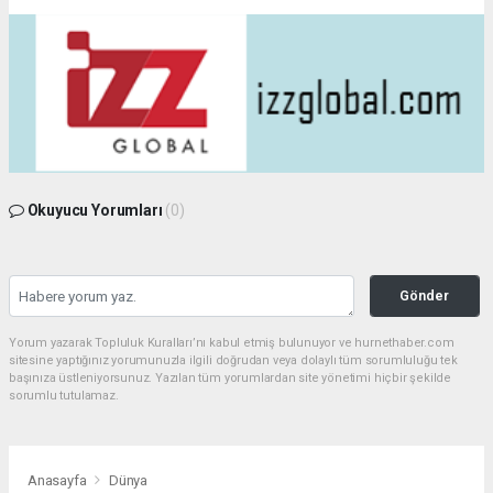
Okuyucu Yorumları
(0)
Gönder
Yorum yazarak Topluluk Kuralları’nı kabul etmiş bulunuyor ve hurnethaber.com
sitesine yaptığınız yorumunuzla ilgili doğrudan veya dolaylı tüm sorumluluğu tek
başınıza üstleniyorsunuz. Yazılan tüm yorumlardan site yönetimi hiçbir şekilde
sorumlu tutulamaz.
Anasayfa
Dünya