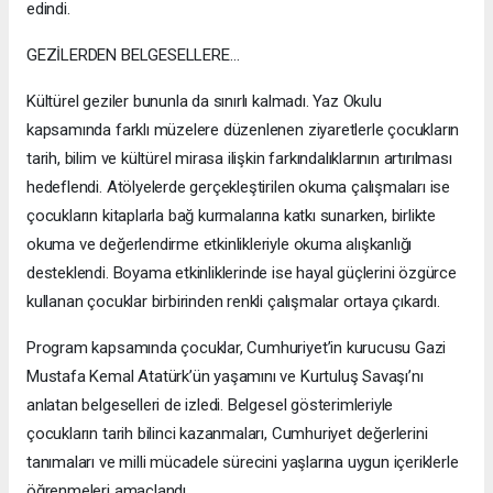
edindi.
GEZİLERDEN BELGESELLERE…
Kültürel geziler bununla da sınırlı kalmadı. Yaz Okulu
kapsamında farklı müzelere düzenlenen ziyaretlerle çocukların
tarih, bilim ve kültürel mirasa ilişkin farkındalıklarının artırılması
hedeflendi. Atölyelerde gerçekleştirilen okuma çalışmaları ise
çocukların kitaplarla bağ kurmalarına katkı sunarken, birlikte
okuma ve değerlendirme etkinlikleriyle okuma alışkanlığı
desteklendi. Boyama etkinliklerinde ise hayal güçlerini özgürce
kullanan çocuklar birbirinden renkli çalışmalar ortaya çıkardı.
Program kapsamında çocuklar, Cumhuriyet’in kurucusu Gazi
Mustafa Kemal Atatürk’ün yaşamını ve Kurtuluş Savaşı’nı
anlatan belgeselleri de izledi. Belgesel gösterimleriyle
çocukların tarih bilinci kazanmaları, Cumhuriyet değerlerini
tanımaları ve milli mücadele sürecini yaşlarına uygun içeriklerle
öğrenmeleri amaçlandı.