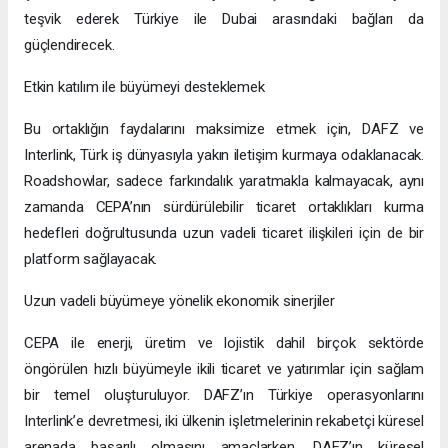
teşvik ederek Türkiye ile Dubai arasındaki bağları da
güçlendirecek.
Etkin katılım ile büyümeyi desteklemek
Bu ortaklığın faydalarını maksimize etmek için, DAFZ ve
Interlink, Türk iş dünyasıyla yakın iletişim kurmaya odaklanacak.
Roadshowlar, sadece farkındalık yaratmakla kalmayacak, aynı
zamanda CEPA’nın sürdürülebilir ticaret ortaklıkları kurma
hedefleri doğrultusunda uzun vadeli ticaret ilişkileri için de bir
platform sağlayacak.
Uzun vadeli büyümeye yönelik ekonomik sinerjiler
CEPA ile enerji, üretim ve lojistik dahil birçok sektörde
öngörülen hızlı büyümeyle ikili ticaret ve yatırımlar için sağlam
bir temel oluşturuluyor. DAFZ’ın Türkiye operasyonlarını
Interlink’e devretmesi, iki ülkenin işletmelerinin rekabetçi küresel
arenada başarılı olmasını amaçlarken, DAFZ’ın küresel