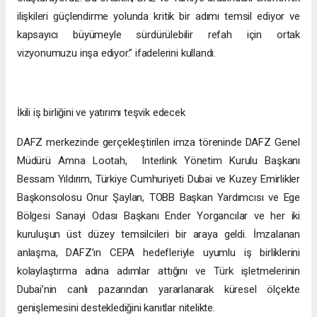
ilişkileri güçlendirme yolunda kritik bir adımı temsil ediyor ve
kapsayıcı büyümeyle sürdürülebilir refah için ortak
vizyonumuzu inşa ediyor.” ifadelerini kullandı.
İkili iş birliğini ve yatırımı teşvik edecek
DAFZ merkezinde gerçekleştirilen imza töreninde DAFZ Genel
Müdürü Amna Lootah, Interlink Yönetim Kurulu Başkanı
Bessam Yıldırım, Türkiye Cumhuriyeti Dubai ve Kuzey Emirlikler
Başkonsolosu Onur Şaylan, TOBB Başkan Yardımcısı ve Ege
Bölgesi Sanayi Odası Başkanı Ender Yorgancılar ve her iki
kuruluşun üst düzey temsilcileri bir araya geldi. İmzalanan
anlaşma, DAFZ’ın CEPA hedefleriyle uyumlu iş birliklerini
kolaylaştırma adına adımlar attığını ve Türk işletmelerinin
Dubai’nin canlı pazarından yararlanarak küresel ölçekte
genişlemesini desteklediğini kanıtlar nitelikte.