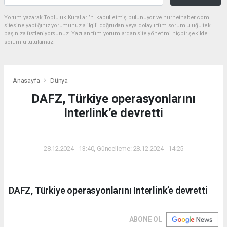
Yorum yazarak Topluluk Kuralları’nı kabul etmiş bulunuyor ve hurnethaber.com
sitesine yaptığınız yorumunuzla ilgili doğrudan veya dolaylı tüm sorumluluğu tek
başınıza üstleniyorsunuz. Yazılan tüm yorumlardan site yönetimi hiçbir şekilde
sorumlu tutulamaz.
Anasayfa
Dünya
DAFZ, Türkiye operasyonlarını
Interlink’e devretti
DÜNYA
28.12.2024 - 13:40, Güncelleme: 28.12.2024 - 14:25
DAFZ, Türkiye operasyonlarını Interlink’e devretti
ABONE OL