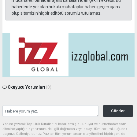
müdahalesi olmadan ajans kanallarından çekilmektedir. Bu
haberlerde yer alan hukuki muhataplar haberi geçen ajans
olup sitemizin hiç bir editörü sorumlu tutulamaz.
Okuyucu Yorumları
(0)
Gönder
Yorum yazarak Topluluk Kuralları’nı kabul etmiş bulunuyor ve hurnethaber.com
sitesine yaptığınız yorumunuzla ilgili doğrudan veya dolaylı tüm sorumluluğu tek
başınıza üstleniyorsunuz. Yazılan tüm yorumlardan site yönetimi hiçbir şekilde