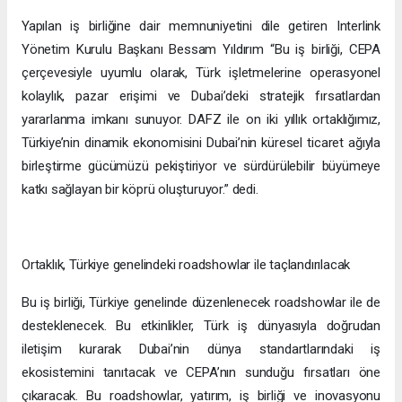
Yapılan iş birliğine dair memnuniyetini dile getiren Interlink
Yönetim Kurulu Başkanı Bessam Yıldırım “Bu iş birliği, CEPA
çerçevesiyle uyumlu olarak, Türk işletmelerine operasyonel
kolaylık, pazar erişimi ve Dubai’deki stratejik fırsatlardan
yararlanma imkanı sunuyor. DAFZ ile on iki yıllık ortaklığımız,
Türkiye’nin dinamik ekonomisini Dubai’nin küresel ticaret ağıyla
birleştirme gücümüzü pekiştiriyor ve sürdürülebilir büyümeye
katkı sağlayan bir köprü oluşturuyor.” dedi.
Ortaklık, Türkiye genelindeki roadshowlar ile taçlandırılacak
Bu iş birliği, Türkiye genelinde düzenlenecek roadshowlar ile de
desteklenecek. Bu etkinlikler, Türk iş dünyasıyla doğrudan
iletişim kurarak Dubai’nin dünya standartlarındaki iş
ekosistemini tanıtacak ve CEPA’nın sunduğu fırsatları öne
çıkaracak. Bu roadshowlar, yatırım, iş birliği ve inovasyonu