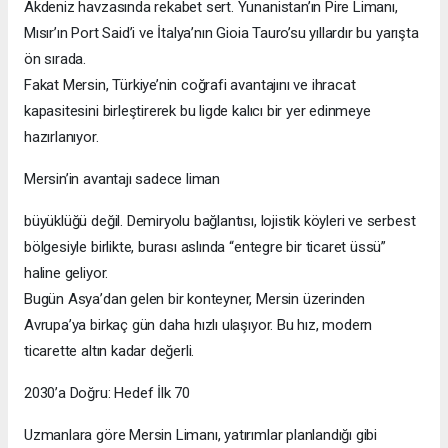
Akdeniz havzasında rekabet sert. Yunanistan’ın Pire Limanı,
Mısır’ın Port Said’i ve İtalya’nın Gioia Tauro’su yıllardır bu yarışta
ön sırada.
Fakat Mersin, Türkiye’nin coğrafi avantajını ve ihracat
kapasitesini birleştirerek bu ligde kalıcı bir yer edinmeye
hazırlanıyor.
Mersin’in avantajı sadece liman
büyüklüğü değil. Demiryolu bağlantısı, lojistik köyleri ve serbest
bölgesiyle birlikte, burası aslında “entegre bir ticaret üssü”
haline geliyor.
Bugün Asya’dan gelen bir konteyner, Mersin üzerinden
Avrupa’ya birkaç gün daha hızlı ulaşıyor. Bu hız, modern
ticarette altın kadar değerli.
2030’a Doğru: Hedef İlk 70
Uzmanlara göre Mersin Limanı, yatırımlar planlandığı gibi