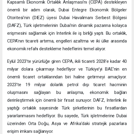
Kapsamlı Ekonomik Ortaklık Anlaşması’nı (CEPA) destekleyen
önemli bir adım olarak, Dubai Entegre Ekonomik Bölgeler
Otoritesi’nin (DIEZ) üyesi Dubai Havalimanı Serbest Bölgesi
(DAFZ), Türk işletmelerinin Dubai’nin dinamik pazarına kolayca
erişmesini sağlamak için Interlink ile iş birliği yaptı. Bu ortaklık,
CEPA’nın ticareti artırma, engelleri azaltma ve iki ülke arasında
ekonomik refahı destekleme hedeflerini temel alıyor.
Eylül 2023’te yürürlüğe giren CEPA, ikili ticareti 2028’e kadar 40
milyar dolara çıkarmayı hedefliyor ve Türkiye’yi BAE’nin en
önemli ticaret ortaklarından biri haline getirmeyi amaçlıyor.
2023’te 19 milyar dolarlık petrol dışı ticaret hacminin
oluşmasını sağlayan bu anlaşma, ekonomik bağları
derinleştirmek için önemli bir fırsat sunuyor. DAFZ, Interlink ile
yaptığı ortaklık sayesinde Türk şirketlerinin bu fırsatlardan
yararlanmasını hedefliyor. Bu sayede, Türk işletmelerine Dubai
üzerinden Orta Doğu, Asya ve Afrika’daki stratejik pazarlara
erişim imkanı sağlanıyor.