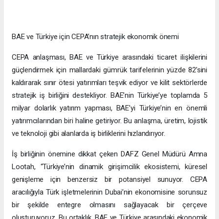
BAE ve Türkiye için CEPA’nın stratejik ekonomik önemi
CEPA anlaşması, BAE ve Türkiye arasındaki ticaret ilişkilerini
güçlendirmek için mallardaki gümrük tarifelerinin yüzde 82’sini
kaldırarak sınır ötesi yatırımları teşvik ediyor ve kilit sektörlerde
stratejik iş birliğini destekliyor. BAE’nin Türkiye’ye toplamda 5
milyar dolarlık yatırım yapması, BAE’yi Türkiye’nin en önemli
yatırımcılarından biri haline getiriyor. Bu anlaşma, üretim, lojistik
ve teknoloji gibi alanlarda iş birliklerini hızlandırıyor.
İş birliğinin önemine dikkat çeken DAFZ Genel Müdürü Amna
Lootah, “Türkiye’nin dinamik girişimcilik ekosistemi, küresel
genişleme için benzersiz bir potansiyel sunuyor. CEPA
aracılığıyla Türk işletmelerinin Dubai’nin ekonomisine sorunsuz
bir şekilde entegre olmasını sağlayacak bir çerçeve
oluşturuyoruz. Bu ortaklık, BAE ve Türkiye arasındaki ekonomik