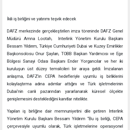
İkili iş birliğini ve yatırımı teşvik edecek
DAFZ merkezinde gerçekleştirilen imza töreninde DAFZ Genel
Müdürü Amna Lootah, Interlink Yönetim Kurulu Başkanı
Bessam Yıldırım, Türkiye Cumhuriyeti Dubai ve Kuzey Emirlikler
Başkonsolosu Onur Şaylan, TOBB Başkan Yardımcısı ve Ege
Bölgesi Sanayi Odası Başkanı Ender Yorgancılar ve her iki
kuruluşun üst düzey temsilcileri bir araya geldi. İmzalanan
anlaşma, DAFZ’ın CEPA hedefleriyle uyumlu iş birliklerini
kolaylaştırma adına adımlar attığını ve Türk işletmelerinin
Dubai’nin canlı pazarından yararlanarak küresel ölçekte
genişlemesini desteklediğini kanıtlar nitelikte.
Yapılan iş birliğine dair memnuniyetini dile getiren Interlink
Yönetim Kurulu Başkanı Bessam Yıldırım “Bu iş birliği, CEPA
çerçevesiyle uyumlu olarak, Türk işletmelerine operasyonel