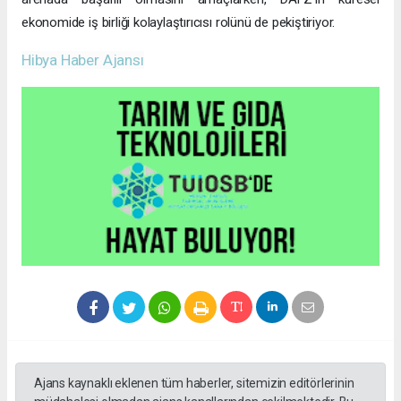
ekonomide iş birliği kolaylaştırıcısı rolünü de pekiştiriyor.
Hibya Haber Ajansı
Ajans kaynaklı eklenen tüm haberler, sitemizin editörlerinin