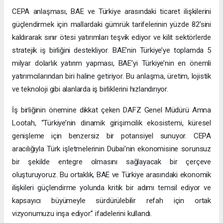
CEPA anlaşması, BAE ve Türkiye arasındaki ticaret ilişkilerini
güçlendirmek için mallardaki gümrük tarifelerinin yüzde 82’sini
kaldırarak sınır ötesi yatırımları teşvik ediyor ve kilit sektörlerde
stratejik iş birliğini destekliyor. BAE’nin Türkiye’ye toplamda 5
milyar dolarlık yatırım yapması, BAE’yi Türkiye’nin en önemli
yatırımcılarından biri haline getiriyor. Bu anlaşma, üretim, lojistik
ve teknoloji gibi alanlarda iş birliklerini hızlandırıyor.
İş birliğinin önemine dikkat çeken DAFZ Genel Müdürü Amna
Lootah, “Türkiye’nin dinamik girişimcilik ekosistemi, küresel
genişleme için benzersiz bir potansiyel sunuyor. CEPA
aracılığıyla Türk işletmelerinin Dubai’nin ekonomisine sorunsuz
bir şekilde entegre olmasını sağlayacak bir çerçeve
oluşturuyoruz. Bu ortaklık, BAE ve Türkiye arasındaki ekonomik
ilişkileri güçlendirme yolunda kritik bir adımı temsil ediyor ve
kapsayıcı büyümeyle sürdürülebilir refah için ortak
vizyonumuzu inşa ediyor.” ifadelerini kullandı.