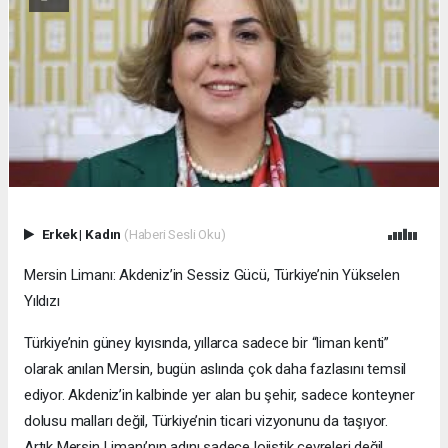
Erkek
|
Kadın
(Haberi Sesli Oku)
Mersin Limanı: Akdeniz’in Sessiz Gücü, Türkiye’nin Yükselen
Yıldızı
Türkiye’nin güney kıyısında, yıllarca sadece bir “liman kenti”
olarak anılan Mersin, bugün aslında çok daha fazlasını temsil
ediyor. Akdeniz’in kalbinde yer alan bu şehir, sadece konteyner
dolusu malları değil, Türkiye’nin ticari vizyonunu da taşıyor.
Artık Mersin Limanı’nın adını sadece lojistik çevreleri değil,