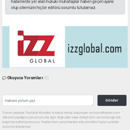
haberlerde yer alan hukuki muhataplar haberi geçen ajans
olup sitemizin hiç bir editörü sorumlu tutulamaz.
Okuyucu Yorumları
(0)
Gönder
Yorum yazarak Topluluk Kuralları’nı kabul etmiş bulunuyor ve hurnethaber.com
sitesine yaptığınız yorumunuzla ilgili doğrudan veya dolaylı tüm sorumluluğu tek
başınıza üstleniyorsunuz. Yazılan tüm yorumlardan site yönetimi hiçbir şekilde
sorumlu tutulamaz.