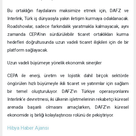
Bu ortaklığın faydalarını maksimize etmek için, DAFZ ve
Interlink, Türk iş dünyasıyla yakın iletişim kurmaya odaklanacak.
Roadshowlar, sadece farkındalık yaratmakla kalmayacak, aynı
zamanda CEPA’nın sürdürülebilir ticaret ortaklıkları kurma
hedefleri doğrultusunda uzun vadeli ticaret ilişkileri için de bir
platform sağlayacak.
Uzun vadeli büyümeye yönelik ekonomik sinerjiler
CEPA ile enerji, üretim ve lojistik dahil birçok sektörde
öngörülen hızlı büyümeyle ikili ticaret ve yatırımlar için sağlam
bir temel oluşturuluyor. DAFZ’ın Türkiye operasyonlarını
Interlink’e devretmesi, iki ülkenin işletmelerinin rekabetçi küresel
arenada başarılı olmasını amaçlarken, DAFZ’ın küresel
ekonomide iş birliği kolaylaştırıcısı rolünü de pekiştiriyor.
Hibya Haber Ajansı