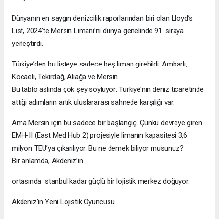
Dünyanın en saygın denizcilik raporlarından biri olan Lloyd’s
List, 2024’te Mersin Limanı’nı dünya genelinde 91. sıraya
yerleştirdi.
Türkiye’den bu listeye sadece beş liman girebildi: Ambarlı,
Kocaeli, Tekirdağ, Aliağa ve Mersin.
Bu tablo aslında çok şey söylüyor: Türkiye’nin deniz ticaretinde
attığı adımların artık uluslararası sahnede karşılığı var.
Ama Mersin için bu sadece bir başlangıç. Çünkü devreye giren
EMH-II (East Med Hub 2) projesiyle limanın kapasitesi 3,6
milyon TEU’ya çıkarılıyor. Bu ne demek biliyor musunuz?
Bir anlamda, Akdeniz’in
ortasında İstanbul kadar güçlü bir lojistik merkez doğuyor.
Akdeniz’in Yeni Lojistik Oyuncusu