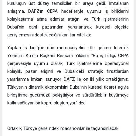
kuruluşun üst düzey temsilcileri bir araya geldi. İmzalanan
anlaşma, DAFZ’ın CEPA hedefleriyle uyumlu iş birliklerini
kolaylaştırma adına adımlar attığını ve Türk işletmelerinin
Dubai’nin canlı pazarından yararlanarak küresel ölçekte
genişlemesini desteklediğini kanıtlar nitelikte.
Yapılan iş birliğine dair memnuniyetini dile getiren Interlink
Yönetim Kurulu Başkanı Bessam Yıldırım “Bu iş birliği, CEPA
çerçevesiyle uyumlu olarak, Türk işletmelerine operasyonel
kolaylık, pazar erişimi ve Dubai’deki stratejik fırsatlardan
yararlanma imkanı sunuyor. DAFZ ile on iki yıllık ortaklığımız,
Türkiye’nin dinamik ekonomisini Dubai’nin küresel ticaret ağıyla
birleştirme gücümüzü pekiştiriyor ve sürdürülebilir büyümeye
katkı sağlayan bir köprü oluşturuyor.” dedi.
Ortaklık, Türkiye genelindeki roadshowlar ile taçlandırılacak