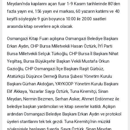
Meydanı’nda kapılarını açan fuar 1-9 Kasım tarihlerinde 80’den
fazla yayın evi, 156 yayın evi markası, 60 yazarın katılımı ve 40
keyifli söyleşiyle 9 gün boyunca 10:00 ile 20:00 saatleri
arasında kitap severlere açık olacak.
Osmangazi Kitap Fuarı açılışına Osmangazi Belediye Başkanı
Erkan Aydın, CHP Bursa Milletvekili Hasan Öztürk, İYİ Parti
Bursa Milletvekili Selçuk Türkoğlu, CHP Bursa İl Başkanı Nihat
Yeşiltaş, Bursa Büyükşehir Başkan Vekili Mustafa Orkun
Gazioğlu, CHP Osmangazi İlçe Başkanı Raşit Gürbüz,
Atatürkçü Düşünce Derneği Bursa Şubesi Yönetim Kurulu
Başkanı Gürhan Akdoğan, YAYKOOP Yönetim Kurulu Başkanı
Elif Akkaya, Yazarlar Saygı Öztürk, Tuna Kiremitçi, Sinan
Meydan, Nermin Bezmen, Serhan Asker, Ahmet Erdönmez ile
belediye başkan yardımcıları ve kitap severler katıldı. Açılışın
ardından Osmangazi Belediye Başkanı Erkan Aydın ve protokol
üyeleri stantlarını tek tek gezdi. Tuna Kiremitçi'nin müzikli
söyleşisiyle başlayan fuarda, Saygı Öztürk, Sinan Meydan,