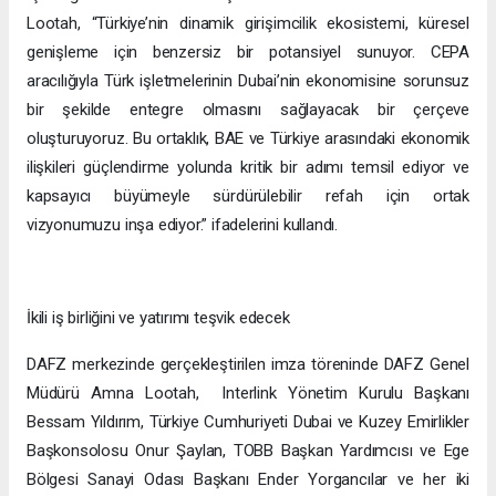
Lootah, “Türkiye’nin dinamik girişimcilik ekosistemi, küresel
genişleme için benzersiz bir potansiyel sunuyor. CEPA
aracılığıyla Türk işletmelerinin Dubai’nin ekonomisine sorunsuz
bir şekilde entegre olmasını sağlayacak bir çerçeve
oluşturuyoruz. Bu ortaklık, BAE ve Türkiye arasındaki ekonomik
ilişkileri güçlendirme yolunda kritik bir adımı temsil ediyor ve
kapsayıcı büyümeyle sürdürülebilir refah için ortak
vizyonumuzu inşa ediyor.” ifadelerini kullandı.
İkili iş birliğini ve yatırımı teşvik edecek
DAFZ merkezinde gerçekleştirilen imza töreninde DAFZ Genel
Müdürü Amna Lootah, Interlink Yönetim Kurulu Başkanı
Bessam Yıldırım, Türkiye Cumhuriyeti Dubai ve Kuzey Emirlikler
Başkonsolosu Onur Şaylan, TOBB Başkan Yardımcısı ve Ege
Bölgesi Sanayi Odası Başkanı Ender Yorgancılar ve her iki