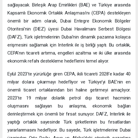
sağlayacak. Birleşik Arap Emirlikleri (BAE) ve Türkiye arasında
Kapsamlı Ekonomik Ortaklık Anlaşması’nı (CEPA) destekleyen
önemli bir adım olarak, Dubai Entegre Ekonomik Bölgeler
Otoritesi’nin (DIEZ) üyesi Dubai Havalimanı Serbest Bölgesi
(DAFZ), Türk işletmelerinin Dubai’nin dinamik pazarına kolayca
erişmesini sağlamak için Interlink ile iş birliği yaptı. Bu ortaklık,
CEPA’nın ticareti artırma, engelleri azaltma ve iki ülke arasında
ekonomik refahı destekleme hedeflerini temel alıyor.
Eylül 2023’te yürürlüğe giren CEPA, ikili ticareti 2028’e kadar 40
milyar dolara çıkarmayı hedefliyor ve Türkiye’yi BAE’nin en
önemli ticaret ortaklarından biri haline getirmeyi amaçlıyor.
2023’te 19 milyar dolarlık petrol dışı ticaret hacminin
oluşmasını sağlayan bu anlaşma, ekonomik bağları
derinleştirmek için önemli bir fırsat sunuyor. DAFZ, Interlink ile
yaptığı ortaklık sayesinde Türk şirketlerinin bu fırsatlardan
yararlanmasını hedefliyor. Bu sayede, Türk işletmelerine Dubai
üzerinden Orta Doğu, Asya ve Afrika’daki stratejik pazarlara