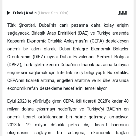
Erkek
|
Kadın
(Haberi Sesli Oku)
Türk Şirketleri, Dubai’nin canlı pazarına daha kolay erişim
sağlayacak. Birleşik Arap Emirlikleri (BAE) ve Türkiye arasında
Kapsamlı Ekonomik Ortaklık Anlaşması’nı (CEPA) destekleyen
önemli bir adım olarak, Dubai Entegre Ekonomik Bölgeler
Otoritesi’nin (DIEZ) üyesi Dubai Havalimanı Serbest Bölgesi
(DAFZ), Türk işletmelerinin Dubai’nin dinamik pazarına kolayca
erişmesini sağlamak için Interlink ile iş birliği yaptı. Bu ortaklık,
CEPA’nın ticareti artırma, engelleri azaltma ve iki ülke arasında
ekonomik refahı destekleme hedeflerini temel alıyor.
Eylül 2023’te yürürlüğe giren CEPA, ikili ticareti 2028’e kadar 40
milyar dolara çıkarmayı hedefliyor ve Türkiye’yi BAE’nin en
önemli ticaret ortaklarından biri haline getirmeyi amaçlıyor.
2023’te 19 milyar dolarlık petrol dışı ticaret hacminin
oluşmasını sağlayan bu anlaşma, ekonomik bağları