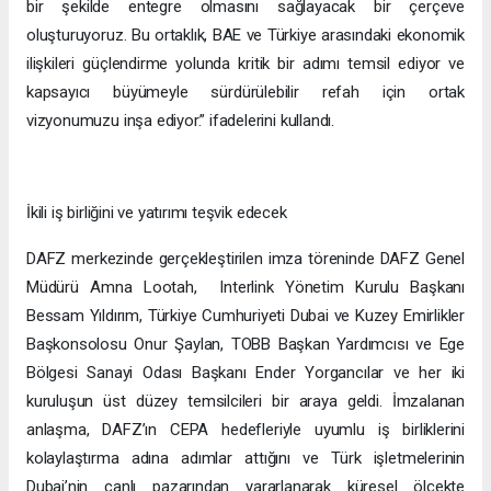
bir şekilde entegre olmasını sağlayacak bir çerçeve
oluşturuyoruz. Bu ortaklık, BAE ve Türkiye arasındaki ekonomik
ilişkileri güçlendirme yolunda kritik bir adımı temsil ediyor ve
kapsayıcı büyümeyle sürdürülebilir refah için ortak
vizyonumuzu inşa ediyor.” ifadelerini kullandı.
İkili iş birliğini ve yatırımı teşvik edecek
DAFZ merkezinde gerçekleştirilen imza töreninde DAFZ Genel
Müdürü Amna Lootah, Interlink Yönetim Kurulu Başkanı
Bessam Yıldırım, Türkiye Cumhuriyeti Dubai ve Kuzey Emirlikler
Başkonsolosu Onur Şaylan, TOBB Başkan Yardımcısı ve Ege
Bölgesi Sanayi Odası Başkanı Ender Yorgancılar ve her iki
kuruluşun üst düzey temsilcileri bir araya geldi. İmzalanan
anlaşma, DAFZ’ın CEPA hedefleriyle uyumlu iş birliklerini
kolaylaştırma adına adımlar attığını ve Türk işletmelerinin
Dubai’nin canlı pazarından yararlanarak küresel ölçekte