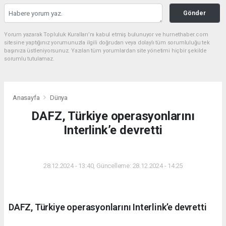
Gönder
Yorum yazarak Topluluk Kuralları’nı kabul etmiş bulunuyor ve hurnethaber.com
sitesine yaptığınız yorumunuzla ilgili doğrudan veya dolaylı tüm sorumluluğu tek
başınıza üstleniyorsunuz. Yazılan tüm yorumlardan site yönetimi hiçbir şekilde
sorumlu tutulamaz.
Anasayfa
Dünya
DAFZ, Türkiye operasyonlarını
Interlink’e devretti
DÜNYA
28.12.2024 - 13:40, Güncelleme: 28.12.2024 - 14:25
DAFZ, Türkiye operasyonlarını Interlink’e devretti