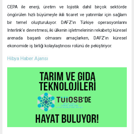
CEPA ile enerji, üretim ve lojistik dahil birçok sektörde
öngörülen hızlı büyümeyle ikili ticaret ve yatırımlar için sağlam
bir temel oluşturuluyor. DAFZ’ın Türkiye operasyonlarını
Interlink’e devretmesi, iki ülkenin işletmelerinin rekabetçi küresel
arenada başarılı olmasını amaçlarken, DAFZ’ın küresel
ekonomide iş birliği kolaylaştırıcısı rolünü de pekiştiriyor.
Hibya Haber Ajansı