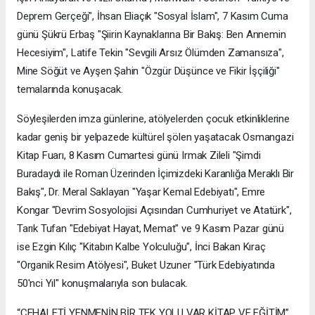
Deprem Gerçeği", İhsan Eliaçık "Sosyal İslam", 7 Kasım Cuma
günü Şükrü Erbaş "Şiirin Kaynaklarına Bir Bakış: Ben Annemin
Hecesiyim", Latife Tekin "Sevgili Arsız Ölümden Zamansıza",
Mine Söğüt ve Ayşen Şahin "Özgür Düşünce ve Fikir İşçiliği"
temalarında konuşacak.
Söyleşilerden imza günlerine, atölyelerden çocuk etkinliklerine
kadar geniş bir yelpazede kültürel şölen yaşatacak Osmangazi
Kitap Fuarı, 8 Kasım Cumartesi günü Irmak Zileli "Şimdi
Buradaydı ile Roman Üzerinden İçimizdeki Karanlığa Meraklı Bir
Bakış", Dr. Meral Saklayan "Yaşar Kemal Edebiyatı", Emre
Kongar "Devrim Sosyolojisi Açısından Cumhuriyet ve Atatürk",
Tarık Tufan "Edebiyat Hayat, Memat" ve 9 Kasım Pazar günü
ise Ezgin Kılıç "Kitabın Kalbe Yolculuğu", İnci Bakan Kıraç
"Organik Resim Atölyesi", Buket Uzuner "Türk Edebiyatında
50'nci Yıl" konuşmalarıyla son bulacak.
“CEHALETİ YENMENİN BİR TEK YOLU VAR KİTAP VE EĞİTİM”