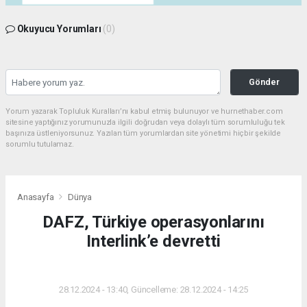
Okuyucu Yorumları
(0)
Gönder
Yorum yazarak Topluluk Kuralları’nı kabul etmiş bulunuyor ve hurnethaber.com
sitesine yaptığınız yorumunuzla ilgili doğrudan veya dolaylı tüm sorumluluğu tek
başınıza üstleniyorsunuz. Yazılan tüm yorumlardan site yönetimi hiçbir şekilde
sorumlu tutulamaz.
Anasayfa
Dünya
DAFZ, Türkiye operasyonlarını
Interlink’e devretti
DÜNYA
28.12.2024 - 13:40, Güncelleme: 28.12.2024 - 14:25