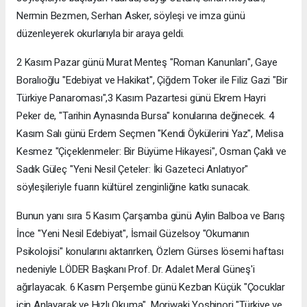
Nermin Bezmen, Serhan Asker, söyleşi ve imza günü
düzenleyerek okurlarıyla bir araya geldi.
2 Kasım Pazar günü Murat Menteş "Roman Kanunları", Gaye
Boralıoğlu "Edebiyat ve Hakikat", Çiğdem Toker ile Filiz Gazi "Bir
Türkiye Panaroması",3 Kasım Pazartesi günü Ekrem Hayri
Peker de, "Tarihin Aynasında Bursa" konularına değinecek. 4
Kasım Salı günü Erdem Seçmen "Kendi Öykülerini Yaz", Melisa
Kesmez "Çiçeklenmeler: Bir Büyüme Hikayesi", Osman Çaklı ve
Sadık Güleç "Yeni Nesil Çeteler: İki Gazeteci Anlatıyor"
söyleşileriyle fuarın kültürel zenginliğine katkı sunacak.
Bunun yanı sıra 5 Kasım Çarşamba günü Aylin Balboa ve Barış
İnce "Yeni Nesil Edebiyat", İsmail Güzelsoy "Okumanın
Psikolojisi" konularını aktarırken, Özlem Gürses lösemi haftası
nedeniyle LÖDER Başkanı Prof. Dr. Adalet Meral Güneş'i
ağırlayacak. 6 Kasım Perşembe günü Kezban Küçük "Çocuklar
için Anlayarak ve Hızlı Okuma", Moriwaki Yoshinori "Türkiye ve