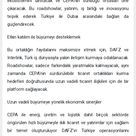
ekosistemini tanıtacak ve CEPA’nın sunduğu fırsatları öne
çıkaracak. Bu roadshowlar, yatırım, iş birliği ve inovasyonu
teşvik ederek Türkiye ile Dubai arasındaki bağları da
güçlendirecek.
Etkin katılım ile büyümeyi desteklemek
Bu ortaklığın faydalarını maksimize etmek için, DAFZ ve
Interlink, Türk iş dünyasıyla yakın iletişim kurmaya odaklanacak.
Roadshowlar, sadece farkındalık yaratmakla kalmayacak, aynı
zamanda CEPA’nın sürdürülebilir ticaret ortaklıkları kurma
hedefleri doğrultusunda uzun vadeli ticaret ilişkileri için de bir
platform sağlayacak.
Uzun vadeli büyümeye yönelik ekonomik sinerjiler
CEPA ile enerji, üretim ve lojistik dahil birçok sektörde
öngörülen hızlı büyümeyle ikili ticaret ve yatırımlar için sağlam
bir temel oluşturuluyor. DAFZ’ın Türkiye operasyonlarını