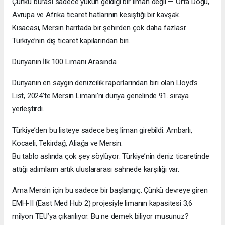
Çünkü burası sadece yükün geldiği bir liman değil — Orta Doğu,
Avrupa ve Afrika ticaret hatlarının kesiştiği bir kavşak.
Kısacası, Mersin haritada bir şehirden çok daha fazlası:
Türkiye’nin dış ticaret kapılarından biri.
Dünyanın İlk 100 Limanı Arasında
Dünyanın en saygın denizcilik raporlarından biri olan Lloyd’s
List, 2024’te Mersin Limanı’nı dünya genelinde 91. sıraya
yerleştirdi.
Türkiye’den bu listeye sadece beş liman girebildi: Ambarlı,
Kocaeli, Tekirdağ, Aliağa ve Mersin.
Bu tablo aslında çok şey söylüyor: Türkiye’nin deniz ticaretinde
attığı adımların artık uluslararası sahnede karşılığı var.
Ama Mersin için bu sadece bir başlangıç. Çünkü devreye giren
EMH-II (East Med Hub 2) projesiyle limanın kapasitesi 3,6
milyon TEU’ya çıkarılıyor. Bu ne demek biliyor musunuz?