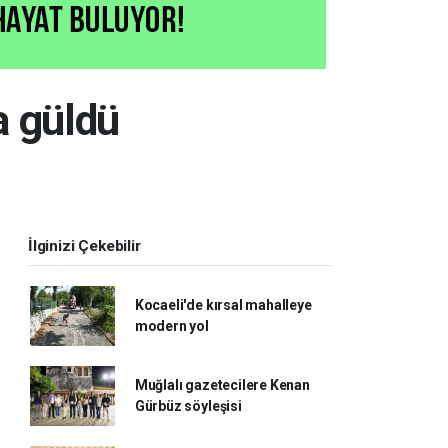
a güldü
İlginizi Çekebilir
Kocaeli'de kırsal mahalleye
modern yol
Muğlalı gazetecilere Kenan
Gürbüz söyleşisi