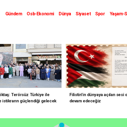
Gündem
Osb-Ekonomi
Dünya
Siyaset
Spor
Yaşam-S
Kripto Dünyası
Kültür-Sanat
Eğitim
ktaş: Terörsüz Türkiye ile
Filistin'in dünyaya açılan sesi
e istikrarın güçlendiği gelecek
devam edeceğiz
oruz