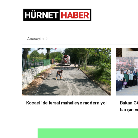
Anasayfa
Kocaeli'de kırsal mahalleye modern yol
Bakan Gö
barışın v
hedefliy