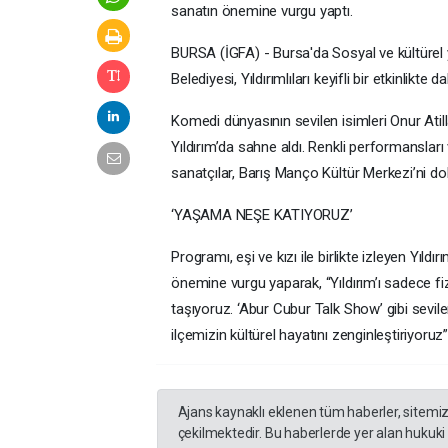
sanatın önemine vurgu yaptı.
BURSA (İGFA) - Bursa'da Sosyal ve kültürel 
Belediyesi, Yıldırımlıları keyifli bir etkinlikte 
Komedi dünyasının sevilen isimleri Onur Ati
Yıldırım’da sahne aldı. Renkli performansları
sanatçılar, Barış Manço Kültür Merkezi’ni d
‘YAŞAMA NEŞE KATIYORUZ’
Programı, eşi ve kızı ile birlikte izleyen Yıld
önemine vurgu yaparak, “Yıldırım’ı sadece fizik
taşıyoruz. ‘Abur Cubur Talk Show’ gibi sevile
ilçemizin kültürel hayatını zenginleştiriyoruz” 
Ajans kaynaklı eklenen tüm haberler, sitemi
çekilmektedir. Bu haberlerde yer alan hukuki