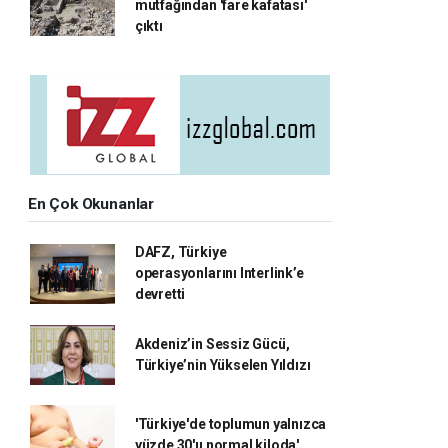
mutfağından 'fare kafatası'
çıktı
En Çok Okunanlar
DAFZ, Türkiye
operasyonlarını Interlink’e
devretti
Akdeniz’in Sessiz Gücü,
Türkiye’nin Yükselen Yıldızı
'Türkiye'de toplumun yalnızca
yüzde 30'u normal kiloda'