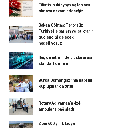
Filistin'in dünyaya açılan sesi
olmaya devam edeceğiz
Bakan Göktaş: Terörsüz
Türkiye ile barışın ve istikrarın
güçlendiği gelecek
hedefliyoruz
İlaç denetiminde uluslararası
standart dönemi
Bursa Osmangazi’nin nabzını
Küplüpınar'da tuttu
Rotary Adıyaman’a 4x4
ambulans bağışladı
2 bin 600 yıllık Lidya