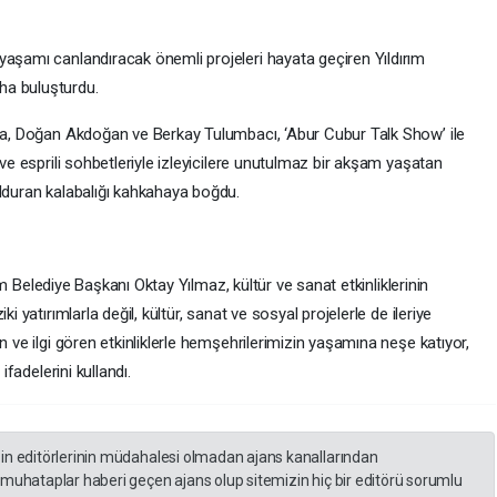
yaşamı canlandıracak önemli projeleri hayata geçiren Yıldırım
daha buluşturdu.
lla, Doğan Akdoğan ve Berkay Tulumbacı, ‘Abur Cubur Talk Show’ ile
 ve esprili sohbetleriyle izleyicilere unutulmaz bir akşam yaşatan
olduran kalabalığı kahkahaya boğdu.
ırım Belediye Başkanı Oktay Yılmaz, kültür ve sanat etkinliklerinin
i yatırımlarla değil, kültür, sanat ve sosyal projelerle de ileriye
n ve ilgi gören etkinliklerle hemşehrilerimizin yaşamına neşe katıyor,
ifadelerini kullandı.
zin editörlerinin müdahalesi olmadan ajans kanallarından
 muhataplar haberi geçen ajans olup sitemizin hiç bir editörü sorumlu