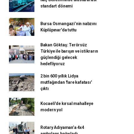
standart dönemi
Bursa Osmangazi’nin nabzını
Küplüpınar'da tuttu
Bakan Göktaş: Terörsüz
Türkiye ile barışın ve istikrarın
güçlendiği gelecek
hedefliyoruz
2 bin 600 yıllık Lidya
mutfağından 'fare kafatası'
çıktı
Kocaeli'de kırsal mahalleye
modern yol
Rotary Adıyaman’a 4x4
ambulans bağışladı