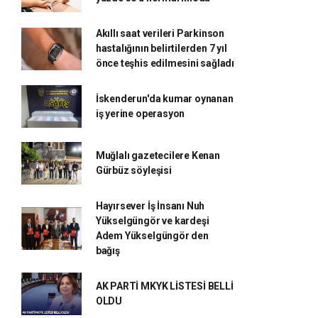
Akıllı saat verileri Parkinson
hastalığının belirtilerden 7 yıl
önce teşhis edilmesini sağladı
İskenderun'da kumar oynanan
iş yerine operasyon
Muğlalı gazetecilere Kenan
Gürbüz söyleşisi
Hayırsever İş İnsanı Nuh
Yükselgüngör ve kardeşi
Adem Yükselgüngör den
bağış
AK PARTİ MKYK LİSTESİ BELLİ
OLDU