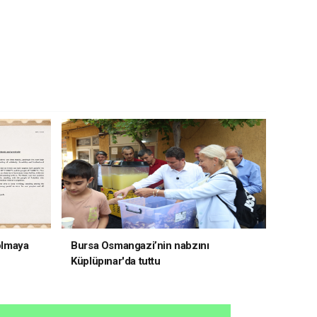
 olmaya
Bursa Osmangazi’nin nabzını
Küplüpınar'da tuttu