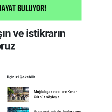
ın ve istikrarın
oruz
İlginizi Çekebilir
Muğlalı gazetecilere Kenan
Gürbüz söyleşisi
İlaç denetiminde uluslararası