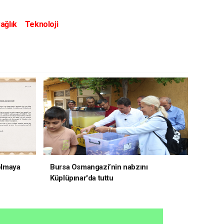
ağlık
Teknoloji
 olmaya
Bursa Osmangazi’nin nabzını
Küplüpınar'da tuttu