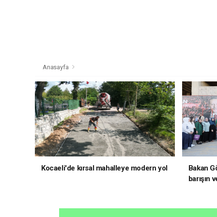
Anasayfa
Kocaeli'de kırsal mahalleye modern yol
Bakan Gö
barışın v
hedefliy