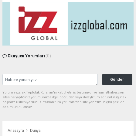
Okuyucu Yorumları
(0)
Gönder
Yorum yazarak Topluluk Kuralları’nı kabul etmiş bulunuyor ve hurnethaber.com
sitesine yaptığınız yorumunuzla ilgili doğrudan veya dolaylı tüm sorumluluğu tek
başınıza üstleniyorsunuz. Yazılan tüm yorumlardan site yönetimi hiçbir şekilde
sorumlu tutulamaz.
Anasayfa
Dünya