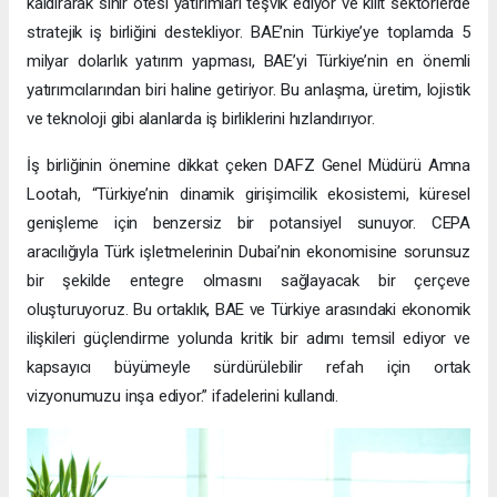
kaldırarak sınır ötesi yatırımları teşvik ediyor ve kilit sektörlerde
stratejik iş birliğini destekliyor. BAE’nin Türkiye’ye toplamda 5
milyar dolarlık yatırım yapması, BAE’yi Türkiye’nin en önemli
yatırımcılarından biri haline getiriyor. Bu anlaşma, üretim, lojistik
ve teknoloji gibi alanlarda iş birliklerini hızlandırıyor.
İş birliğinin önemine dikkat çeken DAFZ Genel Müdürü Amna
Lootah, “Türkiye’nin dinamik girişimcilik ekosistemi, küresel
genişleme için benzersiz bir potansiyel sunuyor. CEPA
aracılığıyla Türk işletmelerinin Dubai’nin ekonomisine sorunsuz
bir şekilde entegre olmasını sağlayacak bir çerçeve
oluşturuyoruz. Bu ortaklık, BAE ve Türkiye arasındaki ekonomik
ilişkileri güçlendirme yolunda kritik bir adımı temsil ediyor ve
kapsayıcı büyümeyle sürdürülebilir refah için ortak
vizyonumuzu inşa ediyor.” ifadelerini kullandı.