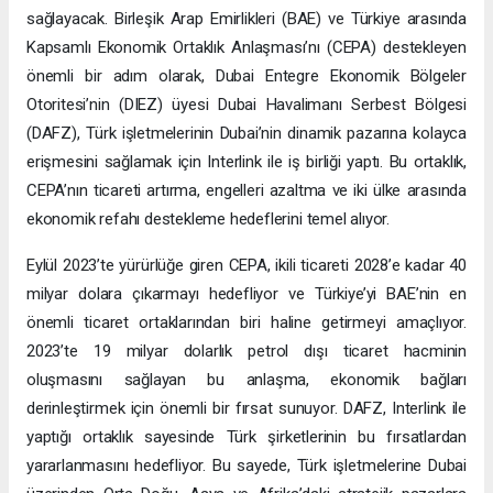
sağlayacak. Birleşik Arap Emirlikleri (BAE) ve Türkiye arasında
Kapsamlı Ekonomik Ortaklık Anlaşması’nı (CEPA) destekleyen
önemli bir adım olarak, Dubai Entegre Ekonomik Bölgeler
Otoritesi’nin (DIEZ) üyesi Dubai Havalimanı Serbest Bölgesi
(DAFZ), Türk işletmelerinin Dubai’nin dinamik pazarına kolayca
erişmesini sağlamak için Interlink ile iş birliği yaptı. Bu ortaklık,
CEPA’nın ticareti artırma, engelleri azaltma ve iki ülke arasında
ekonomik refahı destekleme hedeflerini temel alıyor.
Eylül 2023’te yürürlüğe giren CEPA, ikili ticareti 2028’e kadar 40
milyar dolara çıkarmayı hedefliyor ve Türkiye’yi BAE’nin en
önemli ticaret ortaklarından biri haline getirmeyi amaçlıyor.
2023’te 19 milyar dolarlık petrol dışı ticaret hacminin
oluşmasını sağlayan bu anlaşma, ekonomik bağları
derinleştirmek için önemli bir fırsat sunuyor. DAFZ, Interlink ile
yaptığı ortaklık sayesinde Türk şirketlerinin bu fırsatlardan
yararlanmasını hedefliyor. Bu sayede, Türk işletmelerine Dubai