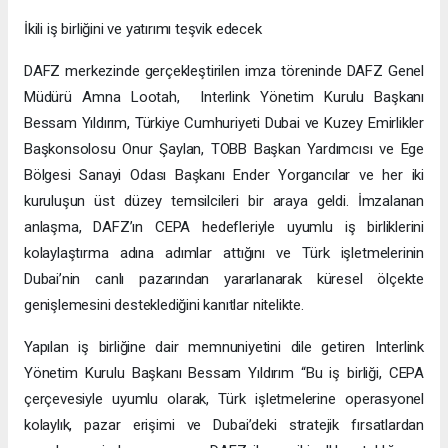
İkili iş birliğini ve yatırımı teşvik edecek
DAFZ merkezinde gerçekleştirilen imza töreninde DAFZ Genel
Müdürü Amna Lootah, Interlink Yönetim Kurulu Başkanı
Bessam Yıldırım, Türkiye Cumhuriyeti Dubai ve Kuzey Emirlikler
Başkonsolosu Onur Şaylan, TOBB Başkan Yardımcısı ve Ege
Bölgesi Sanayi Odası Başkanı Ender Yorgancılar ve her iki
kuruluşun üst düzey temsilcileri bir araya geldi. İmzalanan
anlaşma, DAFZ’ın CEPA hedefleriyle uyumlu iş birliklerini
kolaylaştırma adına adımlar attığını ve Türk işletmelerinin
Dubai’nin canlı pazarından yararlanarak küresel ölçekte
genişlemesini desteklediğini kanıtlar nitelikte.
Yapılan iş birliğine dair memnuniyetini dile getiren Interlink
Yönetim Kurulu Başkanı Bessam Yıldırım “Bu iş birliği, CEPA
çerçevesiyle uyumlu olarak, Türk işletmelerine operasyonel
kolaylık, pazar erişimi ve Dubai’deki stratejik fırsatlardan