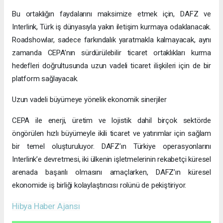
Bu ortaklığın faydalarını maksimize etmek için, DAFZ ve
Interlink, Türk iş dünyasıyla yakın iletişim kurmaya odaklanacak.
Roadshowlar, sadece farkındalık yaratmakla kalmayacak, aynı
zamanda CEPA’nın sürdürülebilir ticaret ortaklıkları kurma
hedefleri doğrultusunda uzun vadeli ticaret ilişkileri için de bir
platform sağlayacak.
Uzun vadeli büyümeye yönelik ekonomik sinerjiler
CEPA ile enerji, üretim ve lojistik dahil birçok sektörde
öngörülen hızlı büyümeyle ikili ticaret ve yatırımlar için sağlam
bir temel oluşturuluyor. DAFZ’ın Türkiye operasyonlarını
Interlink’e devretmesi, iki ülkenin işletmelerinin rekabetçi küresel
arenada başarılı olmasını amaçlarken, DAFZ’ın küresel
ekonomide iş birliği kolaylaştırıcısı rolünü de pekiştiriyor.
Hibya Haber Ajansı