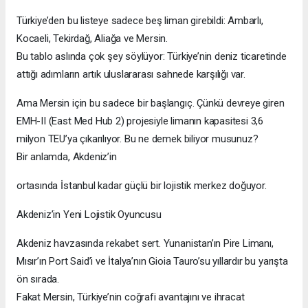
Türkiye’den bu listeye sadece beş liman girebildi: Ambarlı,
Kocaeli, Tekirdağ, Aliağa ve Mersin.
Bu tablo aslında çok şey söylüyor: Türkiye’nin deniz ticaretinde
attığı adımların artık uluslararası sahnede karşılığı var.
Ama Mersin için bu sadece bir başlangıç. Çünkü devreye giren
EMH-II (East Med Hub 2) projesiyle limanın kapasitesi 3,6
milyon TEU’ya çıkarılıyor. Bu ne demek biliyor musunuz?
Bir anlamda, Akdeniz’in
ortasında İstanbul kadar güçlü bir lojistik merkez doğuyor.
Akdeniz’in Yeni Lojistik Oyuncusu
Akdeniz havzasında rekabet sert. Yunanistan’ın Pire Limanı,
Mısır’ın Port Said’i ve İtalya’nın Gioia Tauro’su yıllardır bu yarışta
ön sırada.
Fakat Mersin, Türkiye’nin coğrafi avantajını ve ihracat