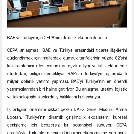
BAE ve Türkiye için CEPA’nın stratejik ekonomik önemi
CEPA anlaşması, BAE ve Türkiye arasındaki ticaret ilişkilerini
güçlendirmek için mallardaki gümrük tarifelerinin yüzde 82’sini
kaldırarak sınır ötesi yatırımları teşvik ediyor ve kilit sektörlerde
stratejik iş birliğini destekliyor. BAE’nin Türkiye’ye toplamda 5
milyar dolarlık yatırım yapması, BAE’yi Türkiye’nin en önemli
yatırımcılarından biri haline getiriyor. Bu anlaşma, üretim, lojistik
ve teknoloji gibi alanlarda iş birliklerini hızlandırıyor.
İş birliğinin önemine dikkat çeken DAFZ Genel Müdürü Amna
Lootah, “Türkiye’nin dinamik girişimcilik ekosistemi, küresel
genişleme için benzersiz bir potansiyel sunuyor. CEPA
aracılığıyla Türk işletmelerinin Dubai’nin ekonomisine sorunsuz