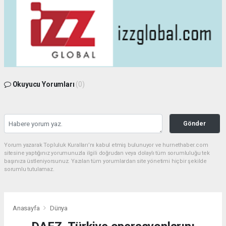
Okuyucu Yorumları
(0)
Gönder
Yorum yazarak Topluluk Kuralları’nı kabul etmiş bulunuyor ve hurnethaber.com
sitesine yaptığınız yorumunuzla ilgili doğrudan veya dolaylı tüm sorumluluğu tek
başınıza üstleniyorsunuz. Yazılan tüm yorumlardan site yönetimi hiçbir şekilde
sorumlu tutulamaz.
Anasayfa
Dünya