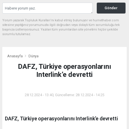
Gönder
Yorum yazarak Topluluk Kuralları’nı kabul etmiş bulunuyor ve hurnethaber.com
sitesine yaptığınız yorumunuzla ilgili doğrudan veya dolaylı tüm sorumluluğu tek
başınıza üstleniyorsunuz. Yazılan tüm yorumlardan site yönetimi hiçbir şekilde
sorumlu tutulamaz.
Anasayfa
Dünya
DAFZ, Türkiye operasyonlarını
Interlink’e devretti
DÜNYA
28.12.2024 - 13:40, Güncelleme: 28.12.2024 - 14:25
DAFZ, Türkiye operasyonlarını Interlink’e devretti