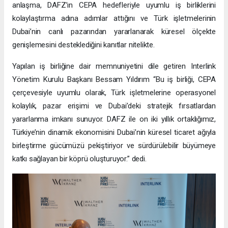
anlaşma, DAFZ’ın CEPA hedefleriyle uyumlu iş birliklerini
kolaylaştırma adına adımlar attığını ve Türk işletmelerinin
Dubai’nin canlı pazarından yararlanarak küresel ölçekte
genişlemesini desteklediğini kanıtlar nitelikte.
Yapılan iş birliğine dair memnuniyetini dile getiren Interlink
Yönetim Kurulu Başkanı Bessam Yıldırım “Bu iş birliği, CEPA
çerçevesiyle uyumlu olarak, Türk işletmelerine operasyonel
kolaylık, pazar erişimi ve Dubai’deki stratejik fırsatlardan
yararlanma imkanı sunuyor. DAFZ ile on iki yıllık ortaklığımız,
Türkiye’nin dinamik ekonomisini Dubai’nin küresel ticaret ağıyla
birleştirme gücümüzü pekiştiriyor ve sürdürülebilir büyümeye
katkı sağlayan bir köprü oluşturuyor.” dedi.