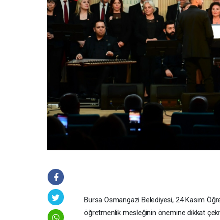
Bursa Osmangazi Belediyesi, 24 Kasım Öğretm
öğretmenlik mesleğinin önemine dikkat çekme