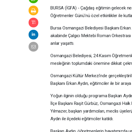
BURSA (İGFA) - Çağdaş eğitimin gelecek nes
Öğretmenler Günü’nü özel etkinlikler ile kutla
Bursa Osmangazi Belediyesi Başkanı Erkan Ayd
akabinde Çalgıcı Mektebi Roman Orkestrası Muh
anlar yaşattı.
Osmangazi Belediyesi, 24 Kasım Öğretmenler 
mesleğinin toplumdaki önemine dikkat çekme
Osmangazi Kültür Merkezi’nde gerçekleşti
Başkanı Erkan Aydın, eğitimciler ile bir araya 
Yoğun ilginin olduğu programa Başkan Aydın
İlçe Başkanı Raşit Gürbüz, Osmangazi Halk 
Yılmazer, başkan yardımcıları, meclis üyele
Aydın ile ilçedeki eğitimciler katıldı.
Başkan Aydın, öğretmenlerin hayatımızda unut