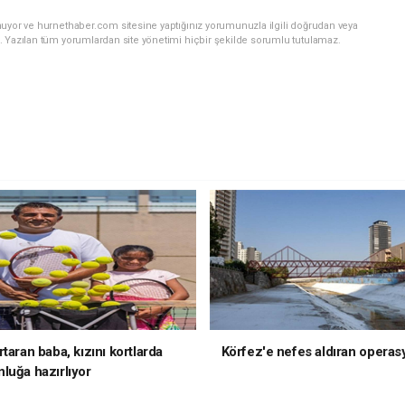
nuyor ve hurnethaber.com sitesine yaptığınız yorumunuzla ilgili doğrudan veya
. Yazılan tüm yorumlardan site yönetimi hiçbir şekilde sorumlu tutulamaz.
taran baba, kızını kortlarda
Körfez'e nefes aldıran operas
luğa hazırlıyor