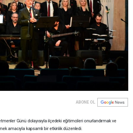
ABONE OL
enler Günü dolayısıyla ilçedeki eğitimcileri onurlandırmak ve
k amacıyla kapsamlı bir etkinlik düzenledi.