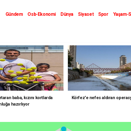
Gündem
Osb-Ekonomi
Dünya
Siyaset
Spor
Yaşam-S
Kripto Dünyası
Kültür-Sanat
Eğitim
taran baba, kızını kortlarda
Körfez'e nefes aldıran operas
luğa hazırlıyor