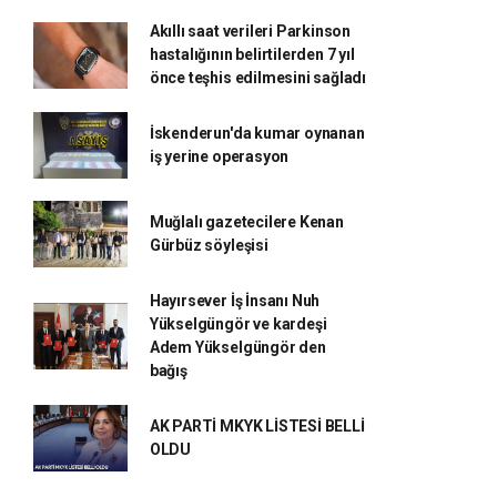
Akıllı saat verileri Parkinson
hastalığının belirtilerden 7 yıl
önce teşhis edilmesini sağladı
İskenderun'da kumar oynanan
iş yerine operasyon
Muğlalı gazetecilere Kenan
Gürbüz söyleşisi
Hayırsever İş İnsanı Nuh
Yükselgüngör ve kardeşi
Adem Yükselgüngör den
bağış
AK PARTİ MKYK LİSTESİ BELLİ
OLDU