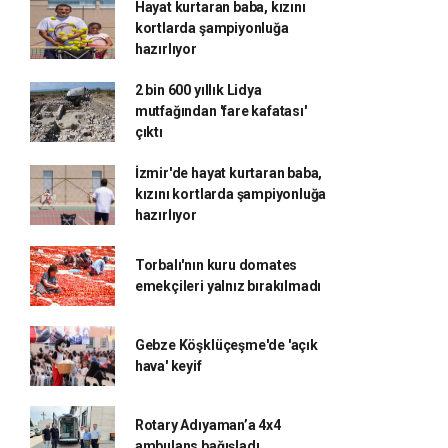
Hayat kurtaran baba, kızını
kortlarda şampiyonluğa
hazırlıyor
2 bin 600 yıllık Lidya
mutfağından 'fare kafatası'
çıktı
İzmir'de hayat kurtaran baba,
kızını kortlarda şampiyonluğa
hazırlıyor
Torbalı'nın kuru domates
emekçileri yalnız bırakılmadı
Gebze Köşklüçeşme'de 'açık
hava' keyif
Rotary Adıyaman’a 4x4
ambulans bağışladı