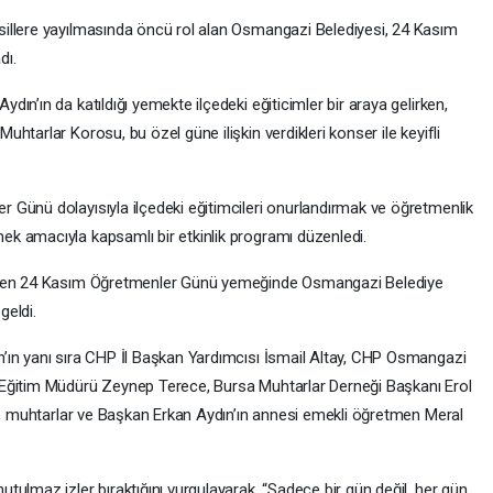
illere yayılmasında öncü rol alan Osmangazi Belediyesi, 24 Kasım
dı.
ın’ın da katıldığı yemekte ilçedeki eğiticimler bir araya gelirken,
tarlar Korosu, bu özel güne ilişkin verdikleri konser ile keyifli
Günü dolayısıyla ilçedeki eğitimcileri onurlandırmak ve öğretmenlik
k amacıyla kapsamlı bir etkinlik programı düzenledi.
rilen 24 Kasım Öğretmenler Günü yemeğinde Osmangazi Belediye
geldi.
’ın yanı sıra CHP İl Başkan Yardımcısı İsmail Altay, CHP Osmangazi
Eğitim Müdürü Zeynep Terece, Bursa Muhtarlar Derneği Başkanı Erol
ri, muhtarlar ve Başkan Erkan Aydın’ın annesi emekli öğretmen Meral
ulmaz izler bıraktığını vurgulayarak, “Sadece bir gün değil, her gün