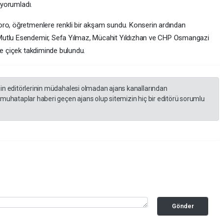
 yorumladı.
oro, öğretmenlere renkli bir akşam sundu. Konserin ardından
Mutlu Esendemir, Sefa Yılmaz, Mücahit Yıldızhan ve CHP Osmangazi
ne çiçek takdiminde bulundu.
zin editörlerinin müdahalesi olmadan ajans kanallarından
 muhataplar haberi geçen ajans olup sitemizin hiç bir editörü sorumlu
Gönder