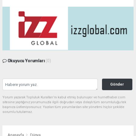
Okuyucu Yorumları
(0)
Gönder
Yorum yazarak Topluluk Kuralları’nı kabul etmiş bulunuyor ve hurnethaber.com
sitesine yaptığınız yorumunuzla ilgili doğrudan veya dolaylı tüm sorumluluğu tek
başınıza üstleniyorsunuz. Yazılan tüm yorumlardan site yönetimi hiçbir şekilde
sorumlu tutulamaz.
Anasayfa
Dünya