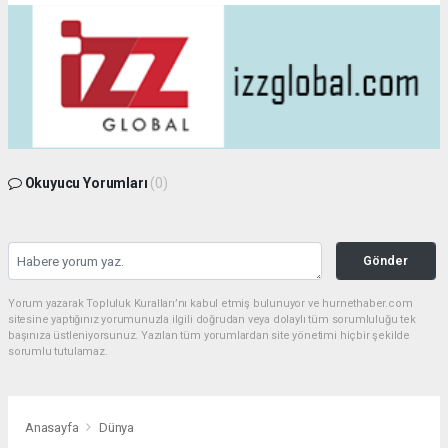
Okuyucu Yorumları
(0)
Gönder
Yorum yazarak Topluluk Kuralları’nı kabul etmiş bulunuyor ve hurnethaber.com
sitesine yaptığınız yorumunuzla ilgili doğrudan veya dolaylı tüm sorumluluğu tek
başınıza üstleniyorsunuz. Yazılan tüm yorumlardan site yönetimi hiçbir şekilde
sorumlu tutulamaz.
Anasayfa
Dünya