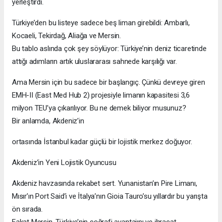
yerleştirdi.
Türkiye’den bu listeye sadece beş liman girebildi: Ambarlı,
Kocaeli, Tekirdağ, Aliağa ve Mersin.
Bu tablo aslında çok şey söylüyor: Türkiye’nin deniz ticaretinde
attığı adımların artık uluslararası sahnede karşılığı var.
Ama Mersin için bu sadece bir başlangıç. Çünkü devreye giren
EMH-II (East Med Hub 2) projesiyle limanın kapasitesi 3,6
milyon TEU’ya çıkarılıyor. Bu ne demek biliyor musunuz?
Bir anlamda, Akdeniz’in
ortasında İstanbul kadar güçlü bir lojistik merkez doğuyor.
Akdeniz’in Yeni Lojistik Oyuncusu
Akdeniz havzasında rekabet sert. Yunanistan’ın Pire Limanı,
Mısır’ın Port Said’i ve İtalya’nın Gioia Tauro’su yıllardır bu yarışta
ön sırada.
Fakat Mersin, Türkiye’nin coğrafi avantajını ve ihracat