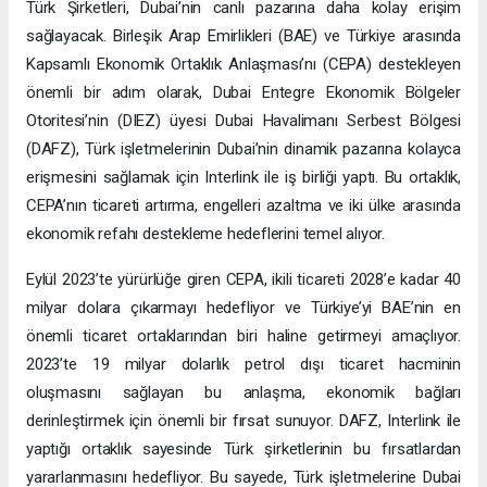
Türk Şirketleri, Dubai’nin canlı pazarına daha kolay erişim
sağlayacak. Birleşik Arap Emirlikleri (BAE) ve Türkiye arasında
Kapsamlı Ekonomik Ortaklık Anlaşması’nı (CEPA) destekleyen
önemli bir adım olarak, Dubai Entegre Ekonomik Bölgeler
Otoritesi’nin (DIEZ) üyesi Dubai Havalimanı Serbest Bölgesi
(DAFZ), Türk işletmelerinin Dubai’nin dinamik pazarına kolayca
erişmesini sağlamak için Interlink ile iş birliği yaptı. Bu ortaklık,
CEPA’nın ticareti artırma, engelleri azaltma ve iki ülke arasında
ekonomik refahı destekleme hedeflerini temel alıyor.
Eylül 2023’te yürürlüğe giren CEPA, ikili ticareti 2028’e kadar 40
milyar dolara çıkarmayı hedefliyor ve Türkiye’yi BAE’nin en
önemli ticaret ortaklarından biri haline getirmeyi amaçlıyor.
2023’te 19 milyar dolarlık petrol dışı ticaret hacminin
oluşmasını sağlayan bu anlaşma, ekonomik bağları
derinleştirmek için önemli bir fırsat sunuyor. DAFZ, Interlink ile
yaptığı ortaklık sayesinde Türk şirketlerinin bu fırsatlardan
yararlanmasını hedefliyor. Bu sayede, Türk işletmelerine Dubai