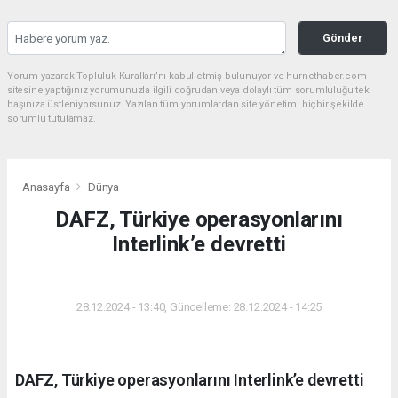
Gönder
Yorum yazarak Topluluk Kuralları’nı kabul etmiş bulunuyor ve hurnethaber.com
sitesine yaptığınız yorumunuzla ilgili doğrudan veya dolaylı tüm sorumluluğu tek
başınıza üstleniyorsunuz. Yazılan tüm yorumlardan site yönetimi hiçbir şekilde
sorumlu tutulamaz.
Anasayfa
Dünya
DAFZ, Türkiye operasyonlarını
Interlink’e devretti
DÜNYA
28.12.2024 - 13:40, Güncelleme: 28.12.2024 - 14:25
DAFZ, Türkiye operasyonlarını Interlink’e devretti