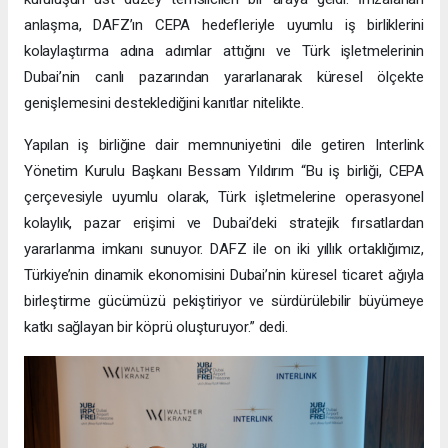
anlaşma, DAFZ’ın CEPA hedefleriyle uyumlu iş birliklerini
kolaylaştırma adına adımlar attığını ve Türk işletmelerinin
Dubai’nin canlı pazarından yararlanarak küresel ölçekte
genişlemesini desteklediğini kanıtlar nitelikte.
Yapılan iş birliğine dair memnuniyetini dile getiren Interlink
Yönetim Kurulu Başkanı Bessam Yıldırım “Bu iş birliği, CEPA
çerçevesiyle uyumlu olarak, Türk işletmelerine operasyonel
kolaylık, pazar erişimi ve Dubai’deki stratejik fırsatlardan
yararlanma imkanı sunuyor. DAFZ ile on iki yıllık ortaklığımız,
Türkiye’nin dinamik ekonomisini Dubai’nin küresel ticaret ağıyla
birleştirme gücümüzü pekiştiriyor ve sürdürülebilir büyümeye
katkı sağlayan bir köprü oluşturuyor.” dedi.