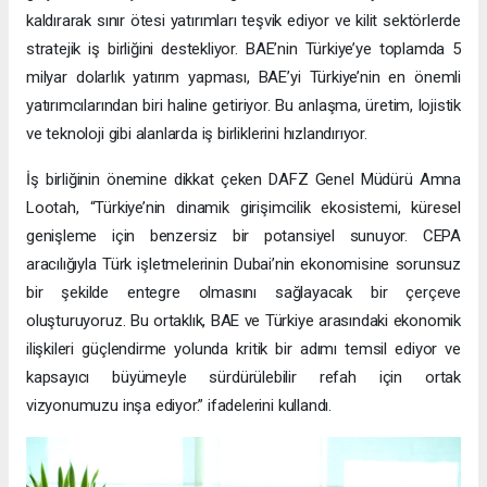
kaldırarak sınır ötesi yatırımları teşvik ediyor ve kilit sektörlerde
stratejik iş birliğini destekliyor. BAE’nin Türkiye’ye toplamda 5
milyar dolarlık yatırım yapması, BAE’yi Türkiye’nin en önemli
yatırımcılarından biri haline getiriyor. Bu anlaşma, üretim, lojistik
ve teknoloji gibi alanlarda iş birliklerini hızlandırıyor.
İş birliğinin önemine dikkat çeken DAFZ Genel Müdürü Amna
Lootah, “Türkiye’nin dinamik girişimcilik ekosistemi, küresel
genişleme için benzersiz bir potansiyel sunuyor. CEPA
aracılığıyla Türk işletmelerinin Dubai’nin ekonomisine sorunsuz
bir şekilde entegre olmasını sağlayacak bir çerçeve
oluşturuyoruz. Bu ortaklık, BAE ve Türkiye arasındaki ekonomik
ilişkileri güçlendirme yolunda kritik bir adımı temsil ediyor ve
kapsayıcı büyümeyle sürdürülebilir refah için ortak
vizyonumuzu inşa ediyor.” ifadelerini kullandı.