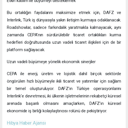
Etkin katılım ile büyümeyi desteklemek
Bu ortaklığın faydalarını maksimize etmek için, DAFZ ve
Interlink, Türk iş dünyasıyla yakın iletişim kurmaya odaklanacak.
Roadshowlar, sadece farkındalık yaratmakla kalmayacak, aynı
zamanda CEPA’nın sürdürülebilir ticaret ortaklıkları kurma
hedefleri doğrultusunda uzun vadeli ticaret ilişkileri için de bir
platform sağlayacak.
Uzun vadeli büyümeye yönelik ekonomik sinerjiler
CEPA ile enerji, üretim ve lojistik dahil birçok sektörde
öngörülen hızlı büyümeyle ikili ticaret ve yatırımlar için sağlam
bir temel oluşturuluyor. DAFZ’ın Türkiye operasyonlarını
Interlink’e devretmesi, iki ülkenin işletmelerinin rekabetçi küresel
arenada başarılı olmasını amaçlarken, DAFZ’ın küresel
ekonomide iş birliği kolaylaştırıcısı rolünü de pekiştiriyor.
Hibya Haber Ajansı