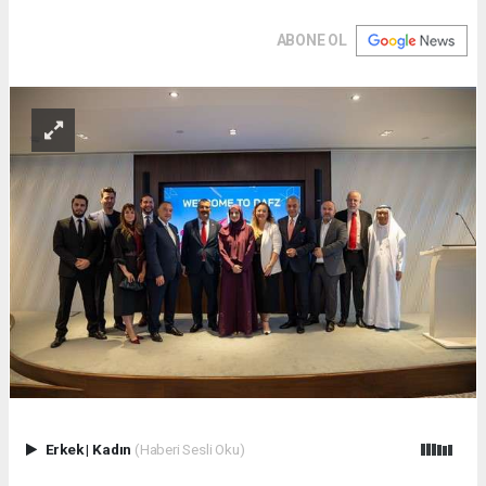
ABONE OL
Erkek
|
Kadın
(Haberi Sesli Oku)