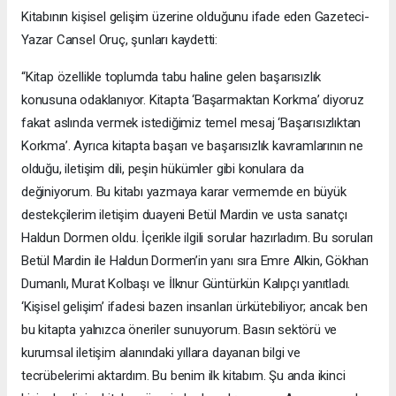
Kitabının kişisel gelişim üzerine olduğunu ifade eden Gazeteci-
Yazar Cansel Oruç, şunları kaydetti:
“Kitap özellikle toplumda tabu haline gelen başarısızlık
konusuna odaklanıyor. Kitapta ‘Başarmaktan Korkma’ diyoruz
fakat aslında vermek istediğimiz temel mesaj ‘Başarısızlıktan
Korkma’. Ayrıca kitapta başarı ve başarısızlık kavramlarının ne
olduğu, iletişim dili, peşin hükümler gibi konulara da
değiniyorum. Bu kitabı yazmaya karar vermemde en büyük
destekçilerim iletişim duayeni Betül Mardin ve usta sanatçı
Haldun Dormen oldu. İçerikle ilgili sorular hazırladım. Bu soruları
Betül Mardin ile Haldun Dormen’in yanı sıra Emre Alkin, Gökhan
Dumanlı, Murat Kolbaşı ve İlknur Güntürkün Kalıpçı yanıtladı.
‘Kişisel gelişim’ ifadesi bazen insanları ürkütebiliyor; ancak ben
bu kitapta yalnızca öneriler sunuyorum. Basın sektörü ve
kurumsal iletişim alanındaki yıllara dayanan bilgi ve
tecrübelerimi aktardım. Bu benim ilk kitabım. Şu anda ikinci