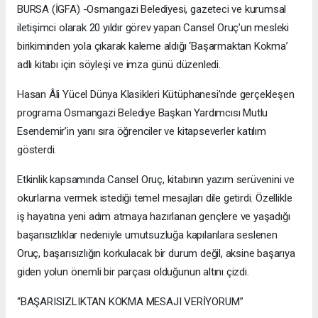
BURSA (İGFA) -Osmangazi Belediyesi, gazeteci ve kurumsal
iletişimci olarak 20 yıldır görev yapan Cansel Oruç’un mesleki
birikiminden yola çıkarak kaleme aldığı ‘Başarmaktan Kokma’
adlı kitabı için söyleşi ve imza günü düzenledi.
Hasan Âli Yücel Dünya Klasikleri Kütüphanesi’nde gerçekleşen
programa Osmangazi Belediye Başkan Yardımcısı Mutlu
Esendemir’in yanı sıra öğrenciler ve kitapseverler katılım
gösterdi.
Etkinlik kapsamında Cansel Oruç, kitabının yazım serüvenini ve
okurlarına vermek istediği temel mesajları dile getirdi. Özellikle
iş hayatına yeni adım atmaya hazırlanan gençlere ve yaşadığı
başarısızlıklar nedeniyle umutsuzluğa kapılanlara seslenen
Oruç, başarısızlığın korkulacak bir durum değil, aksine başarıya
giden yolun önemli bir parçası olduğunun altını çizdi.
“BAŞARISIZLIKTAN KOKMA MESAJI VERİYORUM”