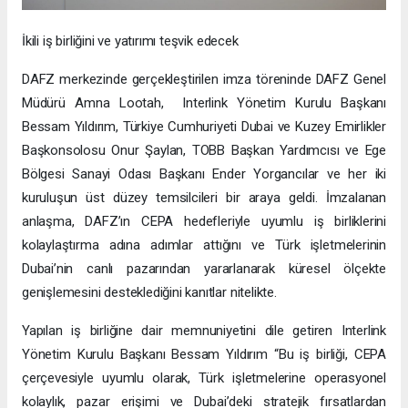
İkili iş birliğini ve yatırımı teşvik edecek
DAFZ merkezinde gerçekleştirilen imza töreninde DAFZ Genel
Müdürü Amna Lootah, Interlink Yönetim Kurulu Başkanı
Bessam Yıldırım, Türkiye Cumhuriyeti Dubai ve Kuzey Emirlikler
Başkonsolosu Onur Şaylan, TOBB Başkan Yardımcısı ve Ege
Bölgesi Sanayi Odası Başkanı Ender Yorgancılar ve her iki
kuruluşun üst düzey temsilcileri bir araya geldi. İmzalanan
anlaşma, DAFZ’ın CEPA hedefleriyle uyumlu iş birliklerini
kolaylaştırma adına adımlar attığını ve Türk işletmelerinin
Dubai’nin canlı pazarından yararlanarak küresel ölçekte
genişlemesini desteklediğini kanıtlar nitelikte.
Yapılan iş birliğine dair memnuniyetini dile getiren Interlink
Yönetim Kurulu Başkanı Bessam Yıldırım “Bu iş birliği, CEPA
çerçevesiyle uyumlu olarak, Türk işletmelerine operasyonel
kolaylık, pazar erişimi ve Dubai’deki stratejik fırsatlardan