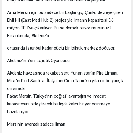
Ama Mersin için bu sadece bir başlangıç. Çünkü devreye giren
EMH-II (East Med Hub 2) projesiyle limanın kapasitesi 3,6
milyon TEU’ya çıkarılıyor. Bu ne demek biliyor musunuz?
Bir anlamda, Akdeniz’in
ortasında İstanbul kadar güçlü bir lojistik merkez doğuyor.
Akdeniz’in Yeni Lojistik Oyuncusu
Akdeniz havzasında rekabet sert. Yunanistan’ın Pire Limanı,
Mısır’ın Port Said’i ve İtalya’nın Gioia Tauro’su yıllardır bu yarışta
ön sırada.
Fakat Mersin, Türkiye’nin coğrafi avantajını ve ihracat
kapasitesini birleştirerek bu ligde kalıcı bir yer edinmeye
hazırlanıyor.
Mersin’in avantajı sadece liman