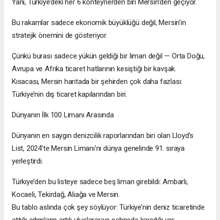
Yani, Türkiye’deki her 6 konteynerden biri Mersin’den geçiyor.
Bu rakamlar sadece ekonomik büyüklüğü değil, Mersin’in
stratejik önemini de gösteriyor.
Çünkü burası sadece yükün geldiği bir liman değil — Orta Doğu,
Avrupa ve Afrika ticaret hatlarının kesiştiği bir kavşak.
Kısacası, Mersin haritada bir şehirden çok daha fazlası:
Türkiye’nin dış ticaret kapılarından biri.
Dünyanın İlk 100 Limanı Arasında
Dünyanın en saygın denizcilik raporlarından biri olan Lloyd’s
List, 2024’te Mersin Limanı’nı dünya genelinde 91. sıraya
yerleştirdi.
Türkiye’den bu listeye sadece beş liman girebildi: Ambarlı,
Kocaeli, Tekirdağ, Aliağa ve Mersin.
Bu tablo aslında çok şey söylüyor: Türkiye’nin deniz ticaretinde
attığı adımların artık uluslararası sahnede karşılığı var.