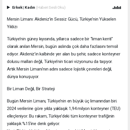
Erkek
|
Kadın
(Haberi Sesli Oku)
Mersin Limanı: Akdeniz’in Sessiz Gücü, Türkiye’nin Yükselen
Yıldızı
Türkiye’nin güney kıyısında, yıllarca sadece bir “liman kenti”
olarak anılan Mersin, bugün aslında çok daha fazlasını temsil
ediyor. Akdeniz’in kalbinde yer alan bu şehir, sadece konteyner
dolusu malları değil, Türkiye’nin ticari vizyonunu da taşıyor.
Artık Mersin Limanı’nın adını sadece lojistik çevreleri değil,
dünya konuşuyor.
Bir Liman Değil, Bir Strateji
Bugün Mersin Limanı, Türkiye’nin en büyük üç limanından biri.
2024 verilerine göre yılda yaklaşık 1,94 milyon konteyner (TEU)
elleçleniyor. Bu rakam, Türkiye’deki tüm konteyner trafiğinin
yaklaşık %15’ine denk geliyor.