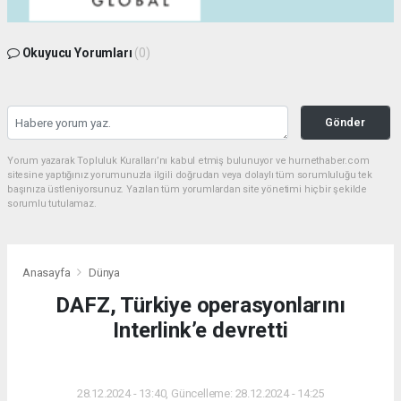
Okuyucu Yorumları
(0)
Gönder
Yorum yazarak Topluluk Kuralları’nı kabul etmiş bulunuyor ve hurnethaber.com
sitesine yaptığınız yorumunuzla ilgili doğrudan veya dolaylı tüm sorumluluğu tek
başınıza üstleniyorsunuz. Yazılan tüm yorumlardan site yönetimi hiçbir şekilde
sorumlu tutulamaz.
Anasayfa
Dünya
DAFZ, Türkiye operasyonlarını
Interlink’e devretti
DÜNYA
28.12.2024 - 13:40, Güncelleme: 28.12.2024 - 14:25