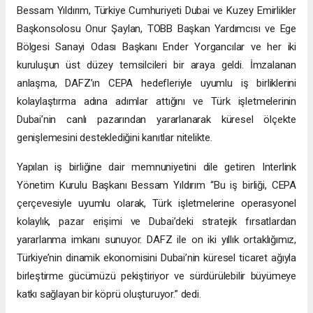
Bessam Yıldırım, Türkiye Cumhuriyeti Dubai ve Kuzey Emirlikler
Başkonsolosu Onur Şaylan, TOBB Başkan Yardımcısı ve Ege
Bölgesi Sanayi Odası Başkanı Ender Yorgancılar ve her iki
kuruluşun üst düzey temsilcileri bir araya geldi. İmzalanan
anlaşma, DAFZ’ın CEPA hedefleriyle uyumlu iş birliklerini
kolaylaştırma adına adımlar attığını ve Türk işletmelerinin
Dubai’nin canlı pazarından yararlanarak küresel ölçekte
genişlemesini desteklediğini kanıtlar nitelikte.
Yapılan iş birliğine dair memnuniyetini dile getiren Interlink
Yönetim Kurulu Başkanı Bessam Yıldırım “Bu iş birliği, CEPA
çerçevesiyle uyumlu olarak, Türk işletmelerine operasyonel
kolaylık, pazar erişimi ve Dubai’deki stratejik fırsatlardan
yararlanma imkanı sunuyor. DAFZ ile on iki yıllık ortaklığımız,
Türkiye’nin dinamik ekonomisini Dubai’nin küresel ticaret ağıyla
birleştirme gücümüzü pekiştiriyor ve sürdürülebilir büyümeye
katkı sağlayan bir köprü oluşturuyor.” dedi.