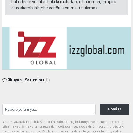
haberlerde yer alan hukuki muhataplar haberi geçen ajans
olup sitemizin hiç bir editörü sorumlu tutulamaz.
Okuyucu Yorumları
(0)
Gönder
Yorum yazarak Topluluk Kuralları’nı kabul etmiş bulunuyor ve hurnethaber.com
sitesine yaptığınız yorumunuzla ilgili doğrudan veya dolaylı tüm sorumluluğu tek
başınıza üstleniyorsunuz. Yazılan tüm yorumlardan site yönetimi hiçbir şekilde