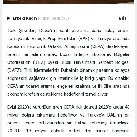
Erkek
|
Kadın
(Haberi Sesli Oku)
Türk Şirketleri, Dubai’nin canlı pazarına daha kolay erişim
sağlayacak. Birleşik Arap Emirlikleri (BAE) ve Türkiye arasında
Kapsamlı Ekonomik Ortaklık Anlaşması’nı (CEPA) destekleyen
önemli bir adım olarak, Dubai Entegre Ekonomik Bölgeler
Otoritesi’nin (DIEZ) üyesi Dubai Havalimanı Serbest Bölgesi
(DAFZ), Türk işletmelerinin Dubai’nin dinamik pazarına kolayca
erişmesini sağlamak için Interlink ile iş birliği yaptı. Bu ortaklık,
CEPA’nın ticareti artırma, engelleri azaltma ve iki ülke arasında
ekonomik refahı destekleme hedeflerini temel alıyor.
Eylül 2023’te yürürlüğe giren CEPA, ikili ticareti 2028’e kadar 40
milyar dolara çıkarmayı hedefliyor ve Türkiye’yi BAE’nin en
önemli ticaret ortaklarından biri haline getirmeyi amaçlıyor.
2023’te 19 milyar dolarlık petrol dışı ticaret hacminin