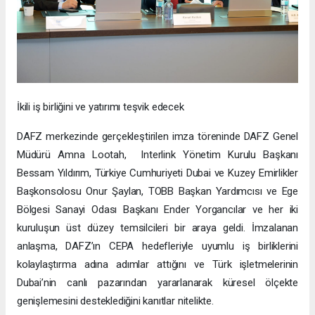
İkili iş birliğini ve yatırımı teşvik edecek
DAFZ merkezinde gerçekleştirilen imza töreninde DAFZ Genel
Müdürü Amna Lootah, Interlink Yönetim Kurulu Başkanı
Bessam Yıldırım, Türkiye Cumhuriyeti Dubai ve Kuzey Emirlikler
Başkonsolosu Onur Şaylan, TOBB Başkan Yardımcısı ve Ege
Bölgesi Sanayi Odası Başkanı Ender Yorgancılar ve her iki
kuruluşun üst düzey temsilcileri bir araya geldi. İmzalanan
anlaşma, DAFZ’ın CEPA hedefleriyle uyumlu iş birliklerini
kolaylaştırma adına adımlar attığını ve Türk işletmelerinin
Dubai’nin canlı pazarından yararlanarak küresel ölçekte
genişlemesini desteklediğini kanıtlar nitelikte.