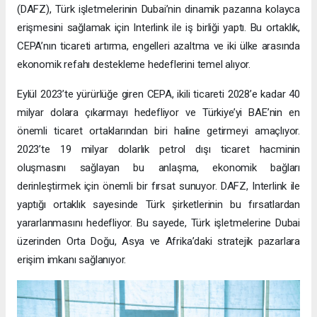
(DAFZ), Türk işletmelerinin Dubai’nin dinamik pazarına kolayca
erişmesini sağlamak için Interlink ile iş birliği yaptı. Bu ortaklık,
CEPA’nın ticareti artırma, engelleri azaltma ve iki ülke arasında
ekonomik refahı destekleme hedeflerini temel alıyor.
Eylül 2023’te yürürlüğe giren CEPA, ikili ticareti 2028’e kadar 40
milyar dolara çıkarmayı hedefliyor ve Türkiye’yi BAE’nin en
önemli ticaret ortaklarından biri haline getirmeyi amaçlıyor.
2023’te 19 milyar dolarlık petrol dışı ticaret hacminin
oluşmasını sağlayan bu anlaşma, ekonomik bağları
derinleştirmek için önemli bir fırsat sunuyor. DAFZ, Interlink ile
yaptığı ortaklık sayesinde Türk şirketlerinin bu fırsatlardan
yararlanmasını hedefliyor. Bu sayede, Türk işletmelerine Dubai
üzerinden Orta Doğu, Asya ve Afrika’daki stratejik pazarlara
erişim imkanı sağlanıyor.