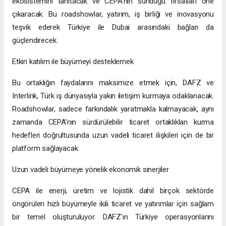
ekosistemini tanıtacak ve CEPA’nın sunduğu fırsatları öne
çıkaracak. Bu roadshowlar, yatırım, iş birliği ve inovasyonu
teşvik ederek Türkiye ile Dubai arasındaki bağları da
güçlendirecek.
Etkin katılım ile büyümeyi desteklemek
Bu ortaklığın faydalarını maksimize etmek için, DAFZ ve
Interlink, Türk iş dünyasıyla yakın iletişim kurmaya odaklanacak.
Roadshowlar, sadece farkındalık yaratmakla kalmayacak, aynı
zamanda CEPA’nın sürdürülebilir ticaret ortaklıkları kurma
hedefleri doğrultusunda uzun vadeli ticaret ilişkileri için de bir
platform sağlayacak.
Uzun vadeli büyümeye yönelik ekonomik sinerjiler
CEPA ile enerji, üretim ve lojistik dahil birçok sektörde
öngörülen hızlı büyümeyle ikili ticaret ve yatırımlar için sağlam
bir temel oluşturuluyor. DAFZ’ın Türkiye operasyonlarını