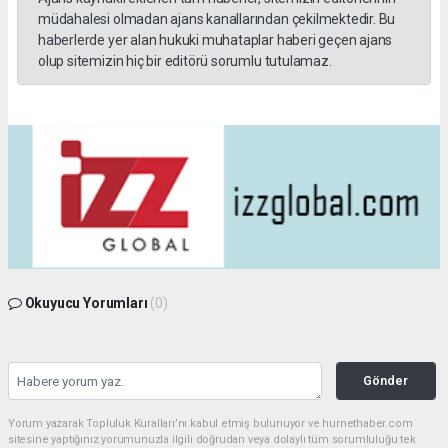
müdahalesi olmadan ajans kanallarından çekilmektedir. Bu
haberlerde yer alan hukuki muhataplar haberi geçen ajans
olup sitemizin hiç bir editörü sorumlu tutulamaz.
Okuyucu Yorumları
(0)
Gönder
Yorum yazarak Topluluk Kuralları’nı kabul etmiş bulunuyor ve hurnethaber.com
sitesine yaptığınız yorumunuzla ilgili doğrudan veya dolaylı tüm sorumluluğu tek