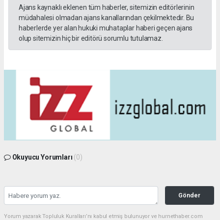
Ajans kaynaklı eklenen tüm haberler, sitemizin editörlerinin
müdahalesi olmadan ajans kanallarından çekilmektedir. Bu
haberlerde yer alan hukuki muhataplar haberi geçen ajans
olup sitemizin hiç bir editörü sorumlu tutulamaz.
Okuyucu Yorumları
(0)
Gönder
Yorum yazarak Topluluk Kuralları’nı kabul etmiş bulunuyor ve hurnethaber.com