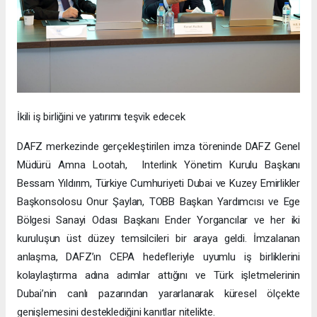
İkili iş birliğini ve yatırımı teşvik edecek
DAFZ merkezinde gerçekleştirilen imza töreninde DAFZ Genel
Müdürü Amna Lootah, Interlink Yönetim Kurulu Başkanı
Bessam Yıldırım, Türkiye Cumhuriyeti Dubai ve Kuzey Emirlikler
Başkonsolosu Onur Şaylan, TOBB Başkan Yardımcısı ve Ege
Bölgesi Sanayi Odası Başkanı Ender Yorgancılar ve her iki
kuruluşun üst düzey temsilcileri bir araya geldi. İmzalanan
anlaşma, DAFZ’ın CEPA hedefleriyle uyumlu iş birliklerini
kolaylaştırma adına adımlar attığını ve Türk işletmelerinin
Dubai’nin canlı pazarından yararlanarak küresel ölçekte
genişlemesini desteklediğini kanıtlar nitelikte.