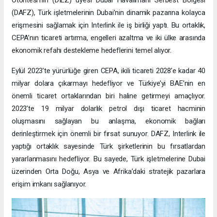
Otoritesi’nin (DIEZ) üyesi Dubai Havalimanı Serbest Bölgesi
(DAFZ), Türk işletmelerinin Dubai’nin dinamik pazarına kolayca
erişmesini sağlamak için Interlink ile iş birliği yaptı. Bu ortaklık,
CEPA’nın ticareti artırma, engelleri azaltma ve iki ülke arasında
ekonomik refahı destekleme hedeflerini temel alıyor.
Eylül 2023’te yürürlüğe giren CEPA, ikili ticareti 2028’e kadar 40
milyar dolara çıkarmayı hedefliyor ve Türkiye’yi BAE’nin en
önemli ticaret ortaklarından biri haline getirmeyi amaçlıyor.
2023’te 19 milyar dolarlık petrol dışı ticaret hacminin
oluşmasını sağlayan bu anlaşma, ekonomik bağları
derinleştirmek için önemli bir fırsat sunuyor. DAFZ, Interlink ile
yaptığı ortaklık sayesinde Türk şirketlerinin bu fırsatlardan
yararlanmasını hedefliyor. Bu sayede, Türk işletmelerine Dubai
üzerinden Orta Doğu, Asya ve Afrika’daki stratejik pazarlara
erişim imkanı sağlanıyor.