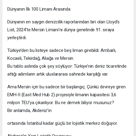
Dünyanın İlk 100 Limanı Arasında
Dünyanın en saygın denizcilik raporlarından biri olan Lloyd’s
List, 2024’te Mersin Limanı’nı dünya genelinde 91. sıraya
yerleştirdi.
Türkiye’den bu listeye sadece beş liman girebildi: Ambarlı,
Kocaeli, Tekirdağ, Aliağa ve Mersin.
Bu tablo aslında çok şey söylüyor: Türkiye’nin deniz ticaretinde
attığı adımların artık uluslararası sahnede karşılığı var.
Ama Mersin için bu sadece bir başlangıç. Çünkü devreye giren
EMH-II (East Med Hub 2) projesiyle limanın kapasitesi 3,6
milyon TEU’ya çıkarılıyor. Bu ne demek biliyor musunuz?
Bir anlamda, Akdeniz’in
ortasında İstanbul kadar güçlü bir lojistik merkez doğuyor.
Akdeniz’in Yeni Lojistik Oyuncusu