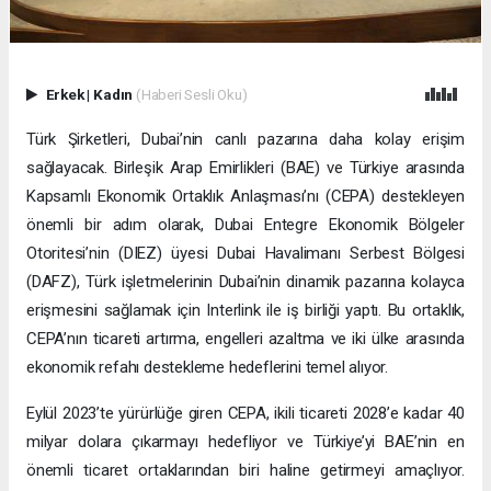
Erkek
|
Kadın
(Haberi Sesli Oku)
Türk Şirketleri, Dubai’nin canlı pazarına daha kolay erişim
sağlayacak. Birleşik Arap Emirlikleri (BAE) ve Türkiye arasında
Kapsamlı Ekonomik Ortaklık Anlaşması’nı (CEPA) destekleyen
önemli bir adım olarak, Dubai Entegre Ekonomik Bölgeler
Otoritesi’nin (DIEZ) üyesi Dubai Havalimanı Serbest Bölgesi
(DAFZ), Türk işletmelerinin Dubai’nin dinamik pazarına kolayca
erişmesini sağlamak için Interlink ile iş birliği yaptı. Bu ortaklık,
CEPA’nın ticareti artırma, engelleri azaltma ve iki ülke arasında
ekonomik refahı destekleme hedeflerini temel alıyor.
Eylül 2023’te yürürlüğe giren CEPA, ikili ticareti 2028’e kadar 40
milyar dolara çıkarmayı hedefliyor ve Türkiye’yi BAE’nin en
önemli ticaret ortaklarından biri haline getirmeyi amaçlıyor.