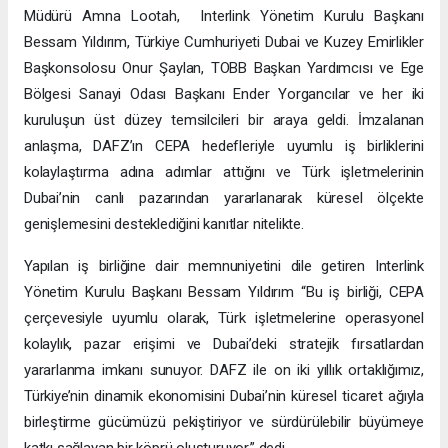
Müdürü Amna Lootah, Interlink Yönetim Kurulu Başkanı
Bessam Yıldırım, Türkiye Cumhuriyeti Dubai ve Kuzey Emirlikler
Başkonsolosu Onur Şaylan, TOBB Başkan Yardımcısı ve Ege
Bölgesi Sanayi Odası Başkanı Ender Yorgancılar ve her iki
kuruluşun üst düzey temsilcileri bir araya geldi. İmzalanan
anlaşma, DAFZ’ın CEPA hedefleriyle uyumlu iş birliklerini
kolaylaştırma adına adımlar attığını ve Türk işletmelerinin
Dubai’nin canlı pazarından yararlanarak küresel ölçekte
genişlemesini desteklediğini kanıtlar nitelikte.
Yapılan iş birliğine dair memnuniyetini dile getiren Interlink
Yönetim Kurulu Başkanı Bessam Yıldırım “Bu iş birliği, CEPA
çerçevesiyle uyumlu olarak, Türk işletmelerine operasyonel
kolaylık, pazar erişimi ve Dubai’deki stratejik fırsatlardan
yararlanma imkanı sunuyor. DAFZ ile on iki yıllık ortaklığımız,
Türkiye’nin dinamik ekonomisini Dubai’nin küresel ticaret ağıyla
birleştirme gücümüzü pekiştiriyor ve sürdürülebilir büyümeye
katkı sağlayan bir köprü oluşturuyor.” dedi.