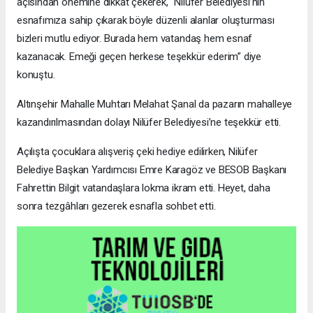
açısından önemine dikkat çekerek, “Nilüfer Belediyesi’nin
esnafımıza sahip çıkarak böyle düzenli alanlar oluşturması
bizleri mutlu ediyor. Burada hem vatandaş hem esnaf
kazanacak. Emeği geçen herkese teşekkür ederim” diye
konuştu.
Altınşehir Mahalle Muhtarı Melahat Şanal da pazarın mahalleye
kazandırılmasından dolayı Nilüfer Belediyesi’ne teşekkür etti.
Açılışta çocuklara alışveriş çeki hediye edilirken, Nilüfer
Belediye Başkan Yardımcısı Emre Karagöz ve BESOB Başkanı
Fahrettin Bilgit vatandaşlara lokma ikram etti. Heyet, daha
sonra tezgâhları gezerek esnafla sohbet etti.