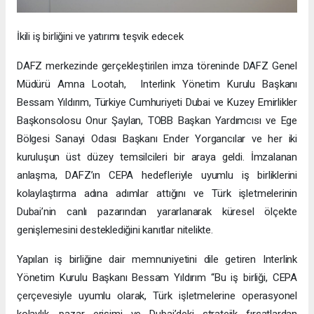
İkili iş birliğini ve yatırımı teşvik edecek
DAFZ merkezinde gerçekleştirilen imza töreninde DAFZ Genel
Müdürü Amna Lootah, Interlink Yönetim Kurulu Başkanı
Bessam Yıldırım, Türkiye Cumhuriyeti Dubai ve Kuzey Emirlikler
Başkonsolosu Onur Şaylan, TOBB Başkan Yardımcısı ve Ege
Bölgesi Sanayi Odası Başkanı Ender Yorgancılar ve her iki
kuruluşun üst düzey temsilcileri bir araya geldi. İmzalanan
anlaşma, DAFZ’ın CEPA hedefleriyle uyumlu iş birliklerini
kolaylaştırma adına adımlar attığını ve Türk işletmelerinin
Dubai’nin canlı pazarından yararlanarak küresel ölçekte
genişlemesini desteklediğini kanıtlar nitelikte.
Yapılan iş birliğine dair memnuniyetini dile getiren Interlink
Yönetim Kurulu Başkanı Bessam Yıldırım “Bu iş birliği, CEPA
çerçevesiyle uyumlu olarak, Türk işletmelerine operasyonel
kolaylık, pazar erişimi ve Dubai’deki stratejik fırsatlardan