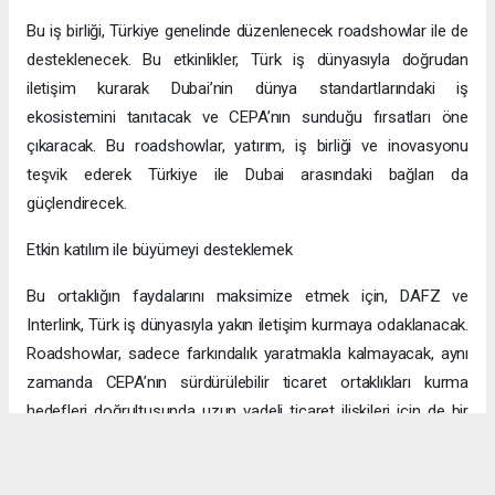
Bu iş birliği, Türkiye genelinde düzenlenecek roadshowlar ile de
desteklenecek. Bu etkinlikler, Türk iş dünyasıyla doğrudan
iletişim kurarak Dubai’nin dünya standartlarındaki iş
ekosistemini tanıtacak ve CEPA’nın sunduğu fırsatları öne
çıkaracak. Bu roadshowlar, yatırım, iş birliği ve inovasyonu
teşvik ederek Türkiye ile Dubai arasındaki bağları da
güçlendirecek.
Etkin katılım ile büyümeyi desteklemek
Bu ortaklığın faydalarını maksimize etmek için, DAFZ ve
Interlink, Türk iş dünyasıyla yakın iletişim kurmaya odaklanacak.
Roadshowlar, sadece farkındalık yaratmakla kalmayacak, aynı
zamanda CEPA’nın sürdürülebilir ticaret ortaklıkları kurma
hedefleri doğrultusunda uzun vadeli ticaret ilişkileri için de bir
platform sağlayacak.
Uzun vadeli büyümeye yönelik ekonomik sinerjiler