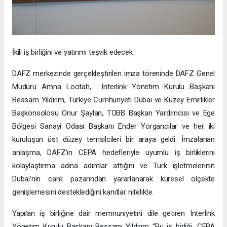
İkili iş birliğini ve yatırımı teşvik edecek
DAFZ merkezinde gerçekleştirilen imza töreninde DAFZ Genel
Müdürü Amna Lootah, Interlink Yönetim Kurulu Başkanı
Bessam Yıldırım, Türkiye Cumhuriyeti Dubai ve Kuzey Emirlikler
Başkonsolosu Onur Şaylan, TOBB Başkan Yardımcısı ve Ege
Bölgesi Sanayi Odası Başkanı Ender Yorgancılar ve her iki
kuruluşun üst düzey temsilcileri bir araya geldi. İmzalanan
anlaşma, DAFZ’ın CEPA hedefleriyle uyumlu iş birliklerini
kolaylaştırma adına adımlar attığını ve Türk işletmelerinin
Dubai’nin canlı pazarından yararlanarak küresel ölçekte
genişlemesini desteklediğini kanıtlar nitelikte.
Yapılan iş birliğine dair memnuniyetini dile getiren Interlink
Yönetim Kurulu Başkanı Bessam Yıldırım “Bu iş birliği, CEPA