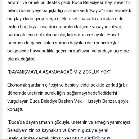
anlamlı ve örnek bir destek geldi. Buca Belediyesi, hayırsever bir
ailenin belediyeye bağışladığı arazide yerli "Kayra" cinsi ekmeklik
buğday ekimi gerçekleştirdi. Bereketli hasadın ardından elde
edilen buğdaylar una dönüştürülerek ilçede yaşayan ihtiyaç
sahibi ailelerin sofralarına ulaştırılmak üzere ayrıldı. Hasat
sonrasında geriye kalan saman balyaları ise ilçenin köyler
bölgesinde hayvancılıkla geçimini sağlayan vatandaşa ücretsiz
olarak dağıtıldı.
“DAYANIŞMAYLA AŞAMAYACAĞIMIZ ZORLUK YOK”
Ekonomik şartların çiftçiyi ve besiciyi ciddi şekilde zorladığı bir
dönemde üretimin sürekliliğini sağlamayı hedeflediklerini
vurgulayan Buca Belediye Başkan Vekili Hüseyin Benzer, şöyle
konuştu:
“Buca’da dayanışmanın gücüyle, üretenin ve emeğin yanındayız.
Belediyemizin öz kaynakları ve üretim gücüyle, yerel
üreticilerimize destek olmayı kesintisiz sürdürüyoruz.