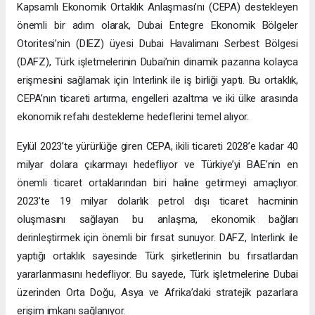
Kapsamlı Ekonomik Ortaklık Anlaşması’nı (CEPA) destekleyen
önemli bir adım olarak, Dubai Entegre Ekonomik Bölgeler
Otoritesi’nin (DIEZ) üyesi Dubai Havalimanı Serbest Bölgesi
(DAFZ), Türk işletmelerinin Dubai’nin dinamik pazarına kolayca
erişmesini sağlamak için Interlink ile iş birliği yaptı. Bu ortaklık,
CEPA’nın ticareti artırma, engelleri azaltma ve iki ülke arasında
ekonomik refahı destekleme hedeflerini temel alıyor.
Eylül 2023’te yürürlüğe giren CEPA, ikili ticareti 2028’e kadar 40
milyar dolara çıkarmayı hedefliyor ve Türkiye’yi BAE’nin en
önemli ticaret ortaklarından biri haline getirmeyi amaçlıyor.
2023’te 19 milyar dolarlık petrol dışı ticaret hacminin
oluşmasını sağlayan bu anlaşma, ekonomik bağları
derinleştirmek için önemli bir fırsat sunuyor. DAFZ, Interlink ile
yaptığı ortaklık sayesinde Türk şirketlerinin bu fırsatlardan
yararlanmasını hedefliyor. Bu sayede, Türk işletmelerine Dubai
üzerinden Orta Doğu, Asya ve Afrika’daki stratejik pazarlara
erişim imkanı sağlanıyor.