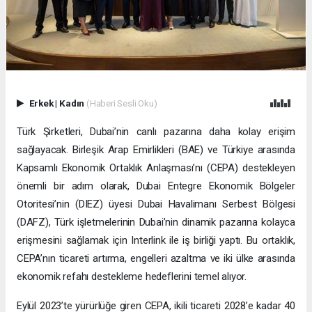
Erkek
|
Kadın
(Haberi Sesli Oku)
Türk Şirketleri, Dubai’nin canlı pazarına daha kolay erişim
sağlayacak. Birleşik Arap Emirlikleri (BAE) ve Türkiye arasında
Kapsamlı Ekonomik Ortaklık Anlaşması’nı (CEPA) destekleyen
önemli bir adım olarak, Dubai Entegre Ekonomik Bölgeler
Otoritesi’nin (DIEZ) üyesi Dubai Havalimanı Serbest Bölgesi
(DAFZ), Türk işletmelerinin Dubai’nin dinamik pazarına kolayca
erişmesini sağlamak için Interlink ile iş birliği yaptı. Bu ortaklık,
CEPA’nın ticareti artırma, engelleri azaltma ve iki ülke arasında
ekonomik refahı destekleme hedeflerini temel alıyor.
Eylül 2023’te yürürlüğe giren CEPA, ikili ticareti 2028’e kadar 40