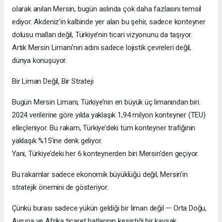
olarak anılan Mersin, bugün aslında çok daha fazlasını temsil
ediyor. Akdeniz’in kalbinde yer alan bu şehir, sadece konteyner
dolusu malları değil, Türkiye’nin ticari vizyonunu da taşıyor.
Artık Mersin Limanı’nın adını sadece lojistik çevreleri değil,
dünya konuşuyor.
Bir Liman Değil, Bir Strateji
Bugün Mersin Limanı, Türkiye’nin en büyük üç limanından biri.
2024 verilerine göre yılda yaklaşık 1,94 milyon konteyner (TEU)
elleçleniyor. Bu rakam, Türkiye’deki tüm konteyner trafiğinin
yaklaşık %15’ine denk geliyor.
Yani, Türkiye’deki her 6 konteynerden biri Mersin’den geçiyor.
Bu rakamlar sadece ekonomik büyüklüğü değil, Mersin’in
stratejik önemini de gösteriyor.
Çünkü burası sadece yükün geldiği bir liman değil — Orta Doğu,
Avrupa ve Afrika ticaret hatlarının kesiştiği bir kavşak.