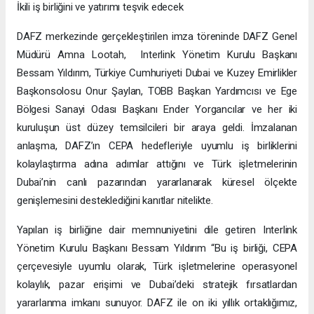
İkili iş birliğini ve yatırımı teşvik edecek
DAFZ merkezinde gerçekleştirilen imza töreninde DAFZ Genel
Müdürü Amna Lootah, Interlink Yönetim Kurulu Başkanı
Bessam Yıldırım, Türkiye Cumhuriyeti Dubai ve Kuzey Emirlikler
Başkonsolosu Onur Şaylan, TOBB Başkan Yardımcısı ve Ege
Bölgesi Sanayi Odası Başkanı Ender Yorgancılar ve her iki
kuruluşun üst düzey temsilcileri bir araya geldi. İmzalanan
anlaşma, DAFZ’ın CEPA hedefleriyle uyumlu iş birliklerini
kolaylaştırma adına adımlar attığını ve Türk işletmelerinin
Dubai’nin canlı pazarından yararlanarak küresel ölçekte
genişlemesini desteklediğini kanıtlar nitelikte.
Yapılan iş birliğine dair memnuniyetini dile getiren Interlink
Yönetim Kurulu Başkanı Bessam Yıldırım “Bu iş birliği, CEPA
çerçevesiyle uyumlu olarak, Türk işletmelerine operasyonel
kolaylık, pazar erişimi ve Dubai’deki stratejik fırsatlardan
yararlanma imkanı sunuyor. DAFZ ile on iki yıllık ortaklığımız,