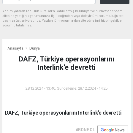
Yorum yazarak Topluluk Kuralları’nı kabul etmiş bulunuyor ve hurnethaber.com
sitesine yaptığınız yorumunuzla ilgili doğrudan veya dolaylı tüm sorumluluğu tek
başınıza üstleniyorsunuz. Yazılan tüm yorumlardan site yönetimi hiçbir şekilde
sorumlu tutulamaz.
Anasayfa
Dünya
DAFZ, Türkiye operasyonlarını
Interlink’e devretti
DÜNYA
28.12.2024 - 13:40, Güncelleme: 28.12.2024 - 14:25
DAFZ, Türkiye operasyonlarını Interlink’e devretti
ABONE OL