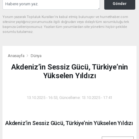
Gönder
Yorum yazarak Topluluk Kuralları’nı kabul etmiş bulunuyor ve hurnethaber.com
sitesine yaptığınız yorumunuzla ilgili doğrudan veya dolaylı tüm sorumluluğu tek
başınıza üstleniyorsunuz. Yazılan tüm yorumlardan site yönetimi hiçbir şekilde
sorumlu tutulamaz.
Anasayfa
Dünya
Akdeniz’in Sessiz Gücü, Türkiye’nin
Yükselen Yıldızı
DÜNYA
13.10.2025 - 16:53, Güncelleme: 13.10.2025 - 17:41
Akdeniz’in Sessiz Gücü, Türkiye’nin Yükselen Yıldızı