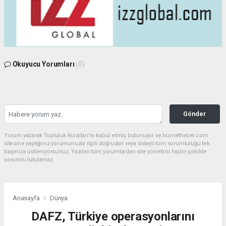
Okuyucu Yorumları
(0)
Gönder
Yorum yazarak Topluluk Kuralları’nı kabul etmiş bulunuyor ve hurnethaber.com
sitesine yaptığınız yorumunuzla ilgili doğrudan veya dolaylı tüm sorumluluğu tek
başınıza üstleniyorsunuz. Yazılan tüm yorumlardan site yönetimi hiçbir şekilde
sorumlu tutulamaz.
Anasayfa
Dünya
DAFZ, Türkiye operasyonlarını