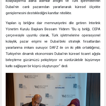
kolaylaştırma adına adımlar attığını ve Türk işletmelerinin
Dubai’nin canlı pazarından yararlanarak küresel ölçekte
genişlemesini desteklediğini kanıtlar nitelikte.
Yapılan iş birliğine dair memnuniyetini dile getiren Interlink
Yönetim Kurulu Başkanı Bessam Yıldırım “Bu iş birliği, CEPA
çerçevesiyle uyumlu olarak, Türk işletmelerine operasyonel
kolaylık, pazar erişimi ve Dubai’deki stratejik fırsatlardan
yararlanma imkanı sunuyor. DAFZ ile on iki yıllık ortaklığımız,
Türkiye’nin dinamik ekonomisini Dubai’nin küresel ticaret ağıyla
birleştirme gücümüzü pekiştiriyor ve sürdürülebilir büyümeye
katkı sağlayan bir köprü oluşturuyor.” dedi.