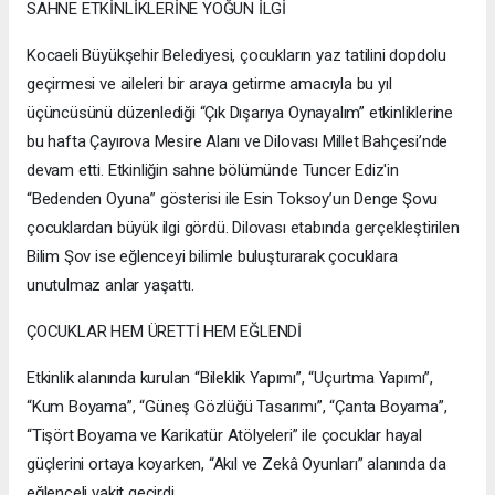
SAHNE ETKİNLİKLERİNE YOĞUN İLGİ
Kocaeli Büyükşehir Belediyesi, çocukların yaz tatilini dopdolu
geçirmesi ve aileleri bir araya getirme amacıyla bu yıl
üçüncüsünü düzenlediği “Çık Dışarıya Oynayalım” etkinliklerine
bu hafta Çayırova Mesire Alanı ve Dilovası Millet Bahçesi’nde
devam etti. Etkinliğin sahne bölümünde Tuncer Ediz'in
“Bedenden Oyuna” gösterisi ile Esin Toksoy’un Denge Şovu
çocuklardan büyük ilgi gördü. Dilovası etabında gerçekleştirilen
Bilim Şov ise eğlenceyi bilimle buluşturarak çocuklara
unutulmaz anlar yaşattı.
ÇOCUKLAR HEM ÜRETTİ HEM EĞLENDİ
Etkinlik alanında kurulan “Bileklik Yapımı”, “Uçurtma Yapımı”,
“Kum Boyama”, “Güneş Gözlüğü Tasarımı”, “Çanta Boyama”,
“Tişört Boyama ve Karikatür Atölyeleri” ile çocuklar hayal
güçlerini ortaya koyarken, “Akıl ve Zekâ Oyunları” alanında da
eğlenceli vakit geçirdi.