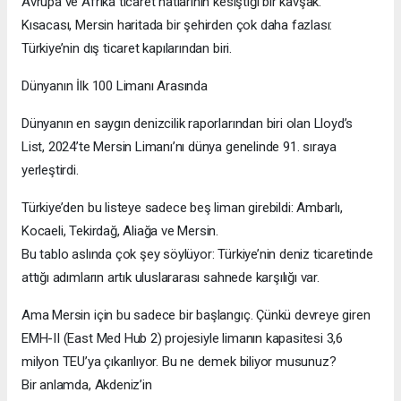
Avrupa ve Afrika ticaret hatlarının kesiştiği bir kavşak.
Kısacası, Mersin haritada bir şehirden çok daha fazlası:
Türkiye’nin dış ticaret kapılarından biri.
Dünyanın İlk 100 Limanı Arasında
Dünyanın en saygın denizcilik raporlarından biri olan Lloyd’s
List, 2024’te Mersin Limanı’nı dünya genelinde 91. sıraya
yerleştirdi.
Türkiye’den bu listeye sadece beş liman girebildi: Ambarlı,
Kocaeli, Tekirdağ, Aliağa ve Mersin.
Bu tablo aslında çok şey söylüyor: Türkiye’nin deniz ticaretinde
attığı adımların artık uluslararası sahnede karşılığı var.
Ama Mersin için bu sadece bir başlangıç. Çünkü devreye giren
EMH-II (East Med Hub 2) projesiyle limanın kapasitesi 3,6
milyon TEU’ya çıkarılıyor. Bu ne demek biliyor musunuz?
Bir anlamda, Akdeniz’in