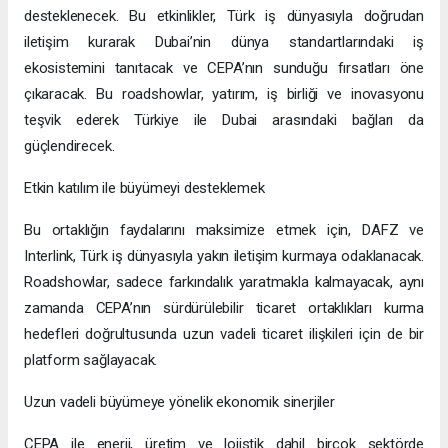
desteklenecek. Bu etkinlikler, Türk iş dünyasıyla doğrudan
iletişim kurarak Dubai’nin dünya standartlarındaki iş
ekosistemini tanıtacak ve CEPA’nın sunduğu fırsatları öne
çıkaracak. Bu roadshowlar, yatırım, iş birliği ve inovasyonu
teşvik ederek Türkiye ile Dubai arasındaki bağları da
güçlendirecek.
Etkin katılım ile büyümeyi desteklemek
Bu ortaklığın faydalarını maksimize etmek için, DAFZ ve
Interlink, Türk iş dünyasıyla yakın iletişim kurmaya odaklanacak.
Roadshowlar, sadece farkındalık yaratmakla kalmayacak, aynı
zamanda CEPA’nın sürdürülebilir ticaret ortaklıkları kurma
hedefleri doğrultusunda uzun vadeli ticaret ilişkileri için de bir
platform sağlayacak.
Uzun vadeli büyümeye yönelik ekonomik sinerjiler
CEPA ile enerji, üretim ve lojistik dahil birçok sektörde