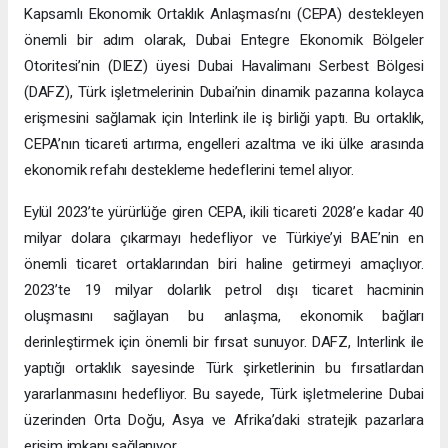
Kapsamlı Ekonomik Ortaklık Anlaşması’nı (CEPA) destekleyen
önemli bir adım olarak, Dubai Entegre Ekonomik Bölgeler
Otoritesi’nin (DIEZ) üyesi Dubai Havalimanı Serbest Bölgesi
(DAFZ), Türk işletmelerinin Dubai’nin dinamik pazarına kolayca
erişmesini sağlamak için Interlink ile iş birliği yaptı. Bu ortaklık,
CEPA’nın ticareti artırma, engelleri azaltma ve iki ülke arasında
ekonomik refahı destekleme hedeflerini temel alıyor.
Eylül 2023’te yürürlüğe giren CEPA, ikili ticareti 2028’e kadar 40
milyar dolara çıkarmayı hedefliyor ve Türkiye’yi BAE’nin en
önemli ticaret ortaklarından biri haline getirmeyi amaçlıyor.
2023’te 19 milyar dolarlık petrol dışı ticaret hacminin
oluşmasını sağlayan bu anlaşma, ekonomik bağları
derinleştirmek için önemli bir fırsat sunuyor. DAFZ, Interlink ile
yaptığı ortaklık sayesinde Türk şirketlerinin bu fırsatlardan
yararlanmasını hedefliyor. Bu sayede, Türk işletmelerine Dubai
üzerinden Orta Doğu, Asya ve Afrika’daki stratejik pazarlara
erişim imkanı sağlanıyor.