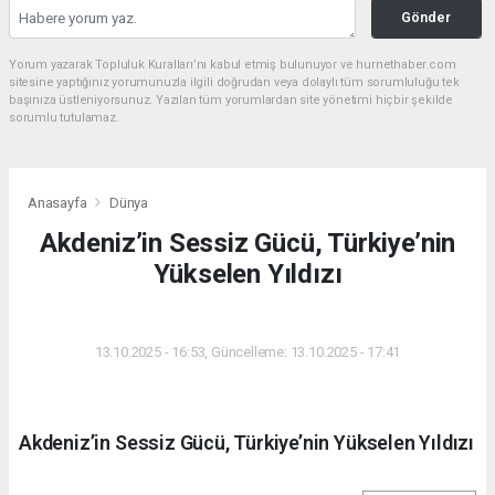
Gönder
Yorum yazarak Topluluk Kuralları’nı kabul etmiş bulunuyor ve hurnethaber.com
sitesine yaptığınız yorumunuzla ilgili doğrudan veya dolaylı tüm sorumluluğu tek
başınıza üstleniyorsunuz. Yazılan tüm yorumlardan site yönetimi hiçbir şekilde
sorumlu tutulamaz.
Anasayfa
Dünya
Akdeniz’in Sessiz Gücü, Türkiye’nin
Yükselen Yıldızı
DÜNYA
13.10.2025 - 16:53, Güncelleme: 13.10.2025 - 17:41
Akdeniz’in Sessiz Gücü, Türkiye’nin Yükselen Yıldızı