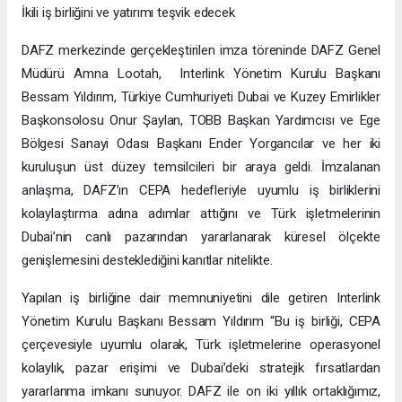
İkili iş birliğini ve yatırımı teşvik edecek
DAFZ merkezinde gerçekleştirilen imza töreninde DAFZ Genel
Müdürü Amna Lootah, Interlink Yönetim Kurulu Başkanı
Bessam Yıldırım, Türkiye Cumhuriyeti Dubai ve Kuzey Emirlikler
Başkonsolosu Onur Şaylan, TOBB Başkan Yardımcısı ve Ege
Bölgesi Sanayi Odası Başkanı Ender Yorgancılar ve her iki
kuruluşun üst düzey temsilcileri bir araya geldi. İmzalanan
anlaşma, DAFZ’ın CEPA hedefleriyle uyumlu iş birliklerini
kolaylaştırma adına adımlar attığını ve Türk işletmelerinin
Dubai’nin canlı pazarından yararlanarak küresel ölçekte
genişlemesini desteklediğini kanıtlar nitelikte.
Yapılan iş birliğine dair memnuniyetini dile getiren Interlink
Yönetim Kurulu Başkanı Bessam Yıldırım “Bu iş birliği, CEPA
çerçevesiyle uyumlu olarak, Türk işletmelerine operasyonel
kolaylık, pazar erişimi ve Dubai’deki stratejik fırsatlardan
yararlanma imkanı sunuyor. DAFZ ile on iki yıllık ortaklığımız,