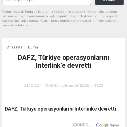
Yorum yazarak Topluluk Kuralları’nı kabul etmiş bulunuyor ve hurnethaber.com
sitesine yaptığınız yorumunuzla ilgili doğrudan veya dolaylı tüm sorumluluğu tek
başınıza üstleniyorsunuz. Yazılan tüm yorumlardan site yönetimi hiçbir şekilde
sorumlu tutulamaz.
Anasayfa
Dünya
DAFZ, Türkiye operasyonlarını
Interlink’e devretti
DÜNYA
28.12.2024 - 13:40, Güncelleme: 28.12.2024 - 14:25
DAFZ, Türkiye operasyonlarını Interlink’e devretti
ABONE OL