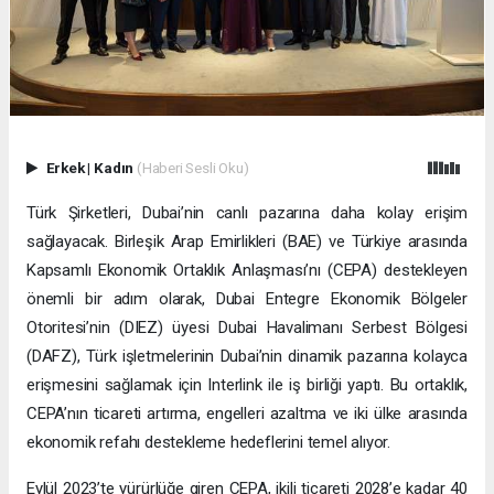
Erkek
|
Kadın
(Haberi Sesli Oku)
Türk Şirketleri, Dubai’nin canlı pazarına daha kolay erişim
sağlayacak. Birleşik Arap Emirlikleri (BAE) ve Türkiye arasında
Kapsamlı Ekonomik Ortaklık Anlaşması’nı (CEPA) destekleyen
önemli bir adım olarak, Dubai Entegre Ekonomik Bölgeler
Otoritesi’nin (DIEZ) üyesi Dubai Havalimanı Serbest Bölgesi
(DAFZ), Türk işletmelerinin Dubai’nin dinamik pazarına kolayca
erişmesini sağlamak için Interlink ile iş birliği yaptı. Bu ortaklık,
CEPA’nın ticareti artırma, engelleri azaltma ve iki ülke arasında
ekonomik refahı destekleme hedeflerini temel alıyor.
Eylül 2023’te yürürlüğe giren CEPA, ikili ticareti 2028’e kadar 40