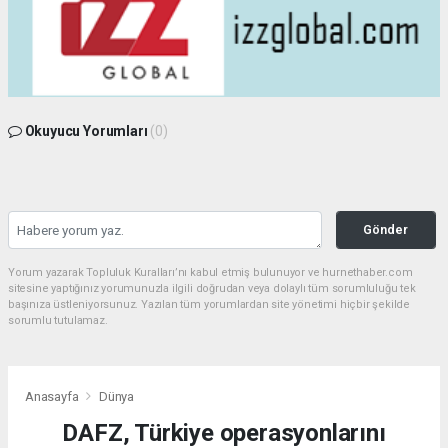
Okuyucu Yorumları
(0)
Gönder
Yorum yazarak Topluluk Kuralları’nı kabul etmiş bulunuyor ve hurnethaber.com
sitesine yaptığınız yorumunuzla ilgili doğrudan veya dolaylı tüm sorumluluğu tek
başınıza üstleniyorsunuz. Yazılan tüm yorumlardan site yönetimi hiçbir şekilde
sorumlu tutulamaz.
Anasayfa
Dünya
DAFZ, Türkiye operasyonlarını