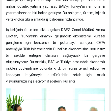
stratejik iş birliğini destekliyor. BAE’nin Türkiye’ye toplamda 5
milyar dolarlık yatırım yapması, BAE’yi Türkiye’nin en önemli
yatırımcılarından biri haline getiriyor. Bu anlaşma, üretim, lojistik
ve teknoloji gibi alanlarda iş birliklerini hızlandırıyor.
İş birliğinin önemine dikkat çeken DAFZ Genel Müdürü Amna
Lootah, “Türkiye’nin dinamik girişimcilik ekosistemi, küresel
genişleme için benzersiz bir potansiyel sunuyor. CEPA
aracılığıyla Türk işletmelerinin Dubai’nin ekonomisine sorunsuz
bir şekilde entegre olmasını sağlayacak bir çerçeve
oluşturuyoruz. Bu ortaklık, BAE ve Türkiye arasındaki ekonomik
ilişkileri güçlendirme yolunda kritik bir adımı temsil ediyor ve
kapsayıcı büyümeyle sürdürülebilir refah için ortak
vizyonumuzu inşa ediyor.” ifadelerini kullandı.