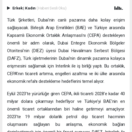
Erkek
|
Kadın
(Haberi Sesli Oku)
Türk Şirketleri, Dubai’nin canlı pazarına daha kolay erişim
sağlayacak. Birleşik Arap Emirlikleri (BAE) ve Türkiye arasında
Kapsamlı Ekonomik Ortaklık Anlaşması’nı (CEPA) destekleyen
önemli bir adım olarak, Dubai Entegre Ekonomik Bölgeler
Otoritesi’nin (DIEZ) üyesi Dubai Havalimanı Serbest Bölgesi
(DAFZ), Türk işletmelerinin Dubai’nin dinamik pazarına kolayca
erişmesini sağlamak için Interlink ile iş birliği yaptı. Bu ortaklık,
CEPA’nın ticareti artırma, engelleri azaltma ve iki ülke arasında
ekonomik refahı destekleme hedeflerini temel alıyor.
Eylül 2023’te yürürlüğe giren CEPA, ikili ticareti 2028’e kadar 40
milyar dolara çıkarmayı hedefliyor ve Türkiye’yi BAE’nin en
önemli ticaret ortaklarından biri haline getirmeyi amaçlıyor.
2023’te 19 milyar dolarlık petrol dışı ticaret hacminin
oluşmasını sağlayan bu anlaşma, ekonomik bağları