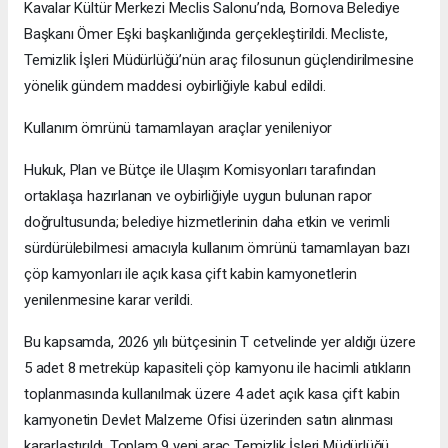
Kavalar Kültür Merkezi Meclis Salonu’nda, Bornova Belediye
Başkanı Ömer Eşki başkanlığında gerçekleştirildi. Mecliste,
Temizlik İşleri Müdürlüğü’nün araç filosunun güçlendirilmesine
yönelik gündem maddesi oybirliğiyle kabul edildi.
Kullanım ömrünü tamamlayan araçlar yenileniyor
Hukuk, Plan ve Bütçe ile Ulaşım Komisyonları tarafından
ortaklaşa hazırlanan ve oybirliğiyle uygun bulunan rapor
doğrultusunda; belediye hizmetlerinin daha etkin ve verimli
sürdürülebilmesi amacıyla kullanım ömrünü tamamlayan bazı
çöp kamyonları ile açık kasa çift kabin kamyonetlerin
yenilenmesine karar verildi.
Bu kapsamda, 2026 yılı bütçesinin T cetvelinde yer aldığı üzere
5 adet 8 metreküp kapasiteli çöp kamyonu ile hacimli atıkların
toplanmasında kullanılmak üzere 4 adet açık kasa çift kabin
kamyonetin Devlet Malzeme Ofisi üzerinden satın alınması
kararlaştırıldı. Toplam 9 yeni araç Temizlik İşleri Müdürlüğü