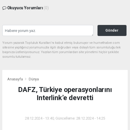
Okuyucu Yorumları
(0)
Gönder
Yorum yazarak Topluluk Kuralları’nı kabul etmiş bulunuyor ve hurnethaber.com
sitesine yaptığınız yorumunuzla ilgili doğrudan veya dolaylı tüm sorumluluğu tek
başınıza üstleniyorsunuz. Yazılan tüm yorumlardan site yönetimi hiçbir şekilde
sorumlu tutulamaz.
Anasayfa
Dünya
DAFZ, Türkiye operasyonlarını
Interlink’e devretti
DÜNYA
28.12.2024 - 13:40, Güncelleme: 28.12.2024 - 14:25