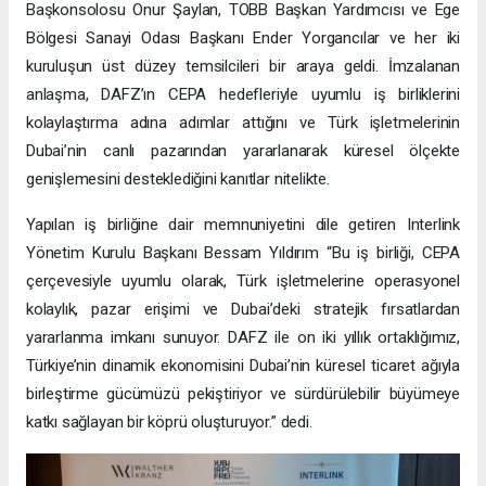
Başkonsolosu Onur Şaylan, TOBB Başkan Yardımcısı ve Ege
Bölgesi Sanayi Odası Başkanı Ender Yorgancılar ve her iki
kuruluşun üst düzey temsilcileri bir araya geldi. İmzalanan
anlaşma, DAFZ’ın CEPA hedefleriyle uyumlu iş birliklerini
kolaylaştırma adına adımlar attığını ve Türk işletmelerinin
Dubai’nin canlı pazarından yararlanarak küresel ölçekte
genişlemesini desteklediğini kanıtlar nitelikte.
Yapılan iş birliğine dair memnuniyetini dile getiren Interlink
Yönetim Kurulu Başkanı Bessam Yıldırım “Bu iş birliği, CEPA
çerçevesiyle uyumlu olarak, Türk işletmelerine operasyonel
kolaylık, pazar erişimi ve Dubai’deki stratejik fırsatlardan
yararlanma imkanı sunuyor. DAFZ ile on iki yıllık ortaklığımız,
Türkiye’nin dinamik ekonomisini Dubai’nin küresel ticaret ağıyla
birleştirme gücümüzü pekiştiriyor ve sürdürülebilir büyümeye
katkı sağlayan bir köprü oluşturuyor.” dedi.