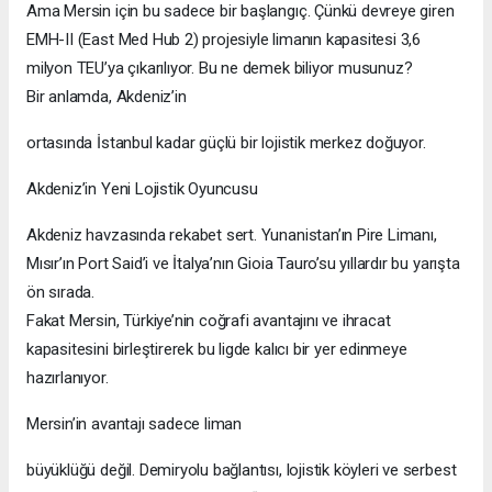
Ama Mersin için bu sadece bir başlangıç. Çünkü devreye giren
EMH-II (East Med Hub 2) projesiyle limanın kapasitesi 3,6
milyon TEU’ya çıkarılıyor. Bu ne demek biliyor musunuz?
Bir anlamda, Akdeniz’in
ortasında İstanbul kadar güçlü bir lojistik merkez doğuyor.
Akdeniz’in Yeni Lojistik Oyuncusu
Akdeniz havzasında rekabet sert. Yunanistan’ın Pire Limanı,
Mısır’ın Port Said’i ve İtalya’nın Gioia Tauro’su yıllardır bu yarışta
ön sırada.
Fakat Mersin, Türkiye’nin coğrafi avantajını ve ihracat
kapasitesini birleştirerek bu ligde kalıcı bir yer edinmeye
hazırlanıyor.
Mersin’in avantajı sadece liman
büyüklüğü değil. Demiryolu bağlantısı, lojistik köyleri ve serbest