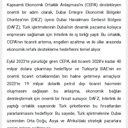
Kapsamlı Ekonomik Ortaklık Anlaşması’nı (CEPA) destekleyen
önemli bir adım olarak, Dubai Entegre Ekonomik Bölgeler
Otoritesi’nin (DIEZ) üyesi Dubai Havalimanı Serbest Bölgesi
(DAFZ), Türk işletmelerinin Dubai’nin dinamik pazarına kolayca
erişmesini sağlamak için Interlink ile iş birliği yaptı. Bu ortaklık,
CEPA’nın ticareti artırma, engelleri azaltma ve iki ülke arasında
ekonomik refahı destekleme hedeflerini temel alıyor.
Eylül 2023’te yürürlüğe giren CEPA, ikili ticareti 2028’e kadar 40
milyar dolara çıkarmayı hedefliyor ve Türkiye’yi BAE’nin en
önemli ticaret ortaklarından biri haline getirmeyi amaçlıyor.
2023’te 19 milyar dolarlık petrol dışı ticaret hacminin
oluşmasını sağlayan bu anlaşma, ekonomik bağları
derinleştirmek için önemli bir fırsat sunuyor. DAFZ, Interlink ile
yaptığı ortaklık sayesinde Türk şirketlerinin bu fırsatlardan
yararlanmasını hedefliyor. Bu sayede, Türk işletmelerine Dubai
üzerinden Orta Doğu, Asya ve Afrika’daki stratejik pazarlara