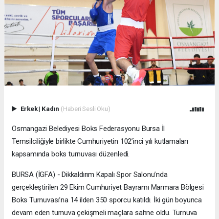
Erkek
|
Kadın
(Haberi Sesli Oku)
Osmangazi Belediyesi Boks Federasyonu Bursa İl
Temsilciliğiyle birlikte Cumhuriyetin 102’inci yılı kutlamaları
kapsamında boks turnuvası düzenledi.
BURSA (İGFA) - Dikkaldırım Kapalı Spor Salonu’nda
gerçekleştirilen 29 Ekim Cumhuriyet Bayramı Marmara Bölgesi
Boks Turnuvası’na 14 ilden 350 sporcu katıldı. İki gün boyunca
devam eden turnuva çekişmeli maçlara sahne oldu. Turnuva