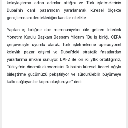
kolaylaştırma adına adımlar attığını ve Türk işletmelerinin
Dubai’nin canlı pazarından yararlanarak küresel ölçekte
genişlemesini desteklediğini kanıtlar nitelikte.
Yapılan iş birliğine dair memnuniyetini dile getiren Interlink
Yönetim Kurulu Başkanı Bessam Yıldırım “Bu iş birliği, CEPA
çerçevesiyle uyumlu olarak, Türk işletmelerine operasyonel
kolaylık, pazar erişimi ve Dubai’deki stratejik fırsatlardan
yararlanma imkanı sunuyor. DAFZ ile on iki yıllık ortaklığımız,
Türkiye’nin dinamik ekonomisini Dubai’nin küresel ticaret ağıyla
birleştirme gücümüzü pekiştiriyor ve sürdürülebilir büyümeye
katkı sağlayan bir köprü oluşturuyor.” dedi.