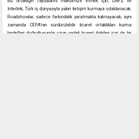
Bu ortaklığın faydalarını maksimize etmek için, DAFZ ve
Interlink, Türk iş dünyasıyla yakın iletişim kurmaya odaklanacak.
Roadshowlar, sadece farkındalık yaratmakla kalmayacak, aynı
zamanda CEPA’nın sürdürülebilir ticaret ortaklıkları kurma
hedefleri doğrultusunda uzun vadeli ticaret ilişkileri için de bir
platform sağlayacak.
Uzun vadeli büyümeye yönelik ekonomik sinerjiler
CEPA ile enerji, üretim ve lojistik dahil birçok sektörde
öngörülen hızlı büyümeyle ikili ticaret ve yatırımlar için sağlam
bir temel oluşturuluyor. DAFZ’ın Türkiye operasyonlarını
Interlink’e devretmesi, iki ülkenin işletmelerinin rekabetçi küresel
arenada başarılı olmasını amaçlarken, DAFZ’ın küresel
ekonomide iş birliği kolaylaştırıcısı rolünü de pekiştiriyor.
Hibya Haber Ajansı