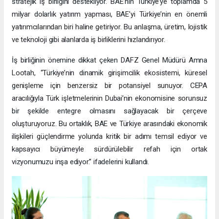
stratejik iş birliğini destekliyor. BAE’nin Türkiye’ye toplamda 5
milyar dolarlık yatırım yapması, BAE’yi Türkiye’nin en önemli
yatırımcılarından biri haline getiriyor. Bu anlaşma, üretim, lojistik
ve teknoloji gibi alanlarda iş birliklerini hızlandırıyor.
İş birliğinin önemine dikkat çeken DAFZ Genel Müdürü Amna
Lootah, “Türkiye’nin dinamik girişimcilik ekosistemi, küresel
genişleme için benzersiz bir potansiyel sunuyor. CEPA
aracılığıyla Türk işletmelerinin Dubai’nin ekonomisine sorunsuz
bir şekilde entegre olmasını sağlayacak bir çerçeve
oluşturuyoruz. Bu ortaklık, BAE ve Türkiye arasındaki ekonomik
ilişkileri güçlendirme yolunda kritik bir adımı temsil ediyor ve
kapsayıcı büyümeyle sürdürülebilir refah için ortak
vizyonumuzu inşa ediyor.” ifadelerini kullandı.