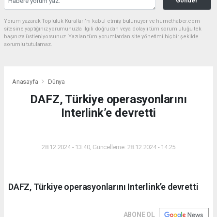
Gönder
Yorum yazarak Topluluk Kuralları’nı kabul etmiş bulunuyor ve hurnethaber.com
sitesine yaptığınız yorumunuzla ilgili doğrudan veya dolaylı tüm sorumluluğu tek
başınıza üstleniyorsunuz. Yazılan tüm yorumlardan site yönetimi hiçbir şekilde
sorumlu tutulamaz.
Anasayfa
Dünya
DAFZ, Türkiye operasyonlarını
Interlink’e devretti
DÜNYA
28.12.2024 - 13:40, Güncelleme: 28.12.2024 - 14:25
DAFZ, Türkiye operasyonlarını Interlink’e devretti
ABONE OL