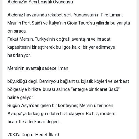
Akdeniz’in Yeni Lojistik Oyuncusu
Akdeniz havzasında rekabet sert. Yunanistan’ın Pire Limanı,
Mısır’ın Port Said’i ve İtalya’nın Gioia Tauro’su yıllardır bu yarışta
ön sırada.
Fakat Mersin, Türkiye’nin coğrafi avantajını ve ihracat
kapasitesini birleştirerek bu ligde kalıcı bir yer edinmeye
hazırlanıyor.
Mersin’in avantajı sadece liman
büyüklüğü değil. Demiryolu bağlantısı, lojistik köyleri ve serbest
bölgesiyle birlikte, burası aslında “entegre bir ticaret üssü”
haline geliyor.
Bugün Asya’dan gelen bir konteyner, Mersin üzerinden
Avrupa’ya birkaç gün daha hızlı ulaşıyor. Bu hız, modern
ticarette altın kadar değerli.
2030’a Doğru: Hedef İlk 70