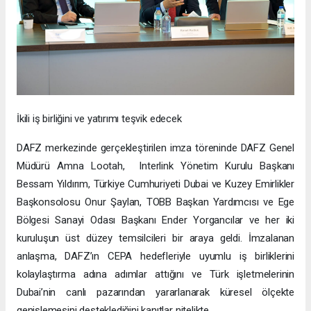
İkili iş birliğini ve yatırımı teşvik edecek
DAFZ merkezinde gerçekleştirilen imza töreninde DAFZ Genel
Müdürü Amna Lootah, Interlink Yönetim Kurulu Başkanı
Bessam Yıldırım, Türkiye Cumhuriyeti Dubai ve Kuzey Emirlikler
Başkonsolosu Onur Şaylan, TOBB Başkan Yardımcısı ve Ege
Bölgesi Sanayi Odası Başkanı Ender Yorgancılar ve her iki
kuruluşun üst düzey temsilcileri bir araya geldi. İmzalanan
anlaşma, DAFZ’ın CEPA hedefleriyle uyumlu iş birliklerini
kolaylaştırma adına adımlar attığını ve Türk işletmelerinin
Dubai’nin canlı pazarından yararlanarak küresel ölçekte
genişlemesini desteklediğini kanıtlar nitelikte.