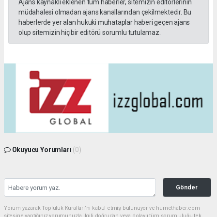
Ajans kaynaklı eklenen tüm haberler, sitemizin editörlerinin
müdahalesi olmadan ajans kanallarından çekilmektedir. Bu
haberlerde yer alan hukuki muhataplar haberi geçen ajans
olup sitemizin hiç bir editörü sorumlu tutulamaz.
Okuyucu Yorumları
(0)
Gönder
Yorum yazarak Topluluk Kuralları’nı kabul etmiş bulunuyor ve hurnethaber.com
sitesine yaptığınız yorumunuzla ilgili doğrudan veya dolaylı tüm sorumluluğu tek