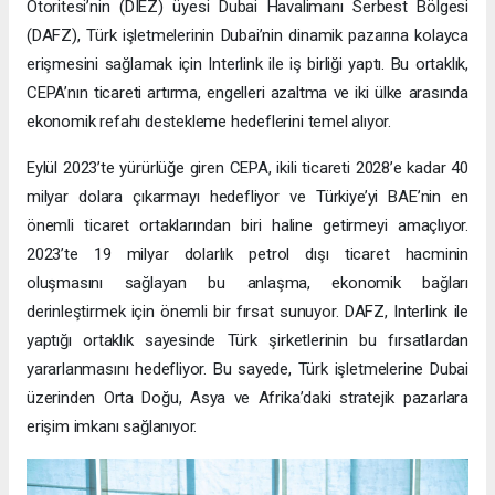
Otoritesi’nin (DIEZ) üyesi Dubai Havalimanı Serbest Bölgesi
(DAFZ), Türk işletmelerinin Dubai’nin dinamik pazarına kolayca
erişmesini sağlamak için Interlink ile iş birliği yaptı. Bu ortaklık,
CEPA’nın ticareti artırma, engelleri azaltma ve iki ülke arasında
ekonomik refahı destekleme hedeflerini temel alıyor.
Eylül 2023’te yürürlüğe giren CEPA, ikili ticareti 2028’e kadar 40
milyar dolara çıkarmayı hedefliyor ve Türkiye’yi BAE’nin en
önemli ticaret ortaklarından biri haline getirmeyi amaçlıyor.
2023’te 19 milyar dolarlık petrol dışı ticaret hacminin
oluşmasını sağlayan bu anlaşma, ekonomik bağları
derinleştirmek için önemli bir fırsat sunuyor. DAFZ, Interlink ile
yaptığı ortaklık sayesinde Türk şirketlerinin bu fırsatlardan
yararlanmasını hedefliyor. Bu sayede, Türk işletmelerine Dubai
üzerinden Orta Doğu, Asya ve Afrika’daki stratejik pazarlara
erişim imkanı sağlanıyor.