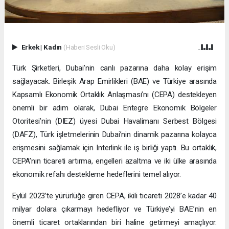
Erkek
|
Kadın
(Haberi Sesli Oku)
Türk Şirketleri, Dubai’nin canlı pazarına daha kolay erişim
sağlayacak. Birleşik Arap Emirlikleri (BAE) ve Türkiye arasında
Kapsamlı Ekonomik Ortaklık Anlaşması’nı (CEPA) destekleyen
önemli bir adım olarak, Dubai Entegre Ekonomik Bölgeler
Otoritesi’nin (DIEZ) üyesi Dubai Havalimanı Serbest Bölgesi
(DAFZ), Türk işletmelerinin Dubai’nin dinamik pazarına kolayca
erişmesini sağlamak için Interlink ile iş birliği yaptı. Bu ortaklık,
CEPA’nın ticareti artırma, engelleri azaltma ve iki ülke arasında
ekonomik refahı destekleme hedeflerini temel alıyor.
Eylül 2023’te yürürlüğe giren CEPA, ikili ticareti 2028’e kadar 40
milyar dolara çıkarmayı hedefliyor ve Türkiye’yi BAE’nin en
önemli ticaret ortaklarından biri haline getirmeyi amaçlıyor.