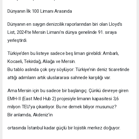
Dünyanın İlk 100 Limanı Arasında
Dünyanın en saygın denizcilik raporlarından biri olan Lloyd’s
List, 2024’te Mersin Limanı’nı dünya genelinde 91. sıraya
yerleştirdi.
Türkiye’den bu listeye sadece beş liman girebildi: Ambarlı,
Kocaeli, Tekirdağ, Aliağa ve Mersin.
Bu tablo aslında çok şey söylüyor: Türkiye’nin deniz ticaretinde
attığı adımların artık uluslararası sahnede karşılığı var.
Ama Mersin için bu sadece bir başlangıç. Çünkü devreye giren
EMH-II (East Med Hub 2) projesiyle limanın kapasitesi 3,6
milyon TEU’ya çıkarılıyor. Bu ne demek biliyor musunuz?
Bir anlamda, Akdeniz’in
ortasında İstanbul kadar güçlü bir lojistik merkez doğuyor.