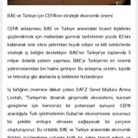
BAE ve Türkiye için CEPA’nın stratejik ekonomik önemi
CEPA anlaşması, BAE ve Türkiye arasındaki ticaret ilişkilerini
güçlendirmek için mallardaki gümrük tarifelerinin yüzde 82’sini
kaldırarak sınır ötesi yatırımları teşvik ediyor ve kilit sektörlerde
stratejik iş birliğini destekliyor. BAE’nin Türkiye’ye toplamda 5
milyar dolarlık yatırım yapması, BAE’yi Türkiye’nin en önemli
yatırımcılarından biri haline getiriyor. Bu anlaşma, üretim, lojistik
ve teknoloji gibi alanlarda iş birliklerini hızlandırıyor.
İş birliğinin önemine dikkat çeken DAFZ Genel Müdürü Amna
Lootah, “Türkiye’nin dinamik girişimcilik ekosistemi, küresel
genişleme için benzersiz bir potansiyel sunuyor. CEPA
aracılığıyla Türk işletmelerinin Dubai’nin ekonomisine sorunsuz
bir şekilde entegre olmasını sağlayacak bir çerçeve
oluşturuyoruz. Bu ortaklık, BAE ve Türkiye arasındaki ekonomik
ilişkileri güçlendirme yolunda kritik bir adımı temsil ediyor ve