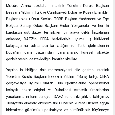
Müdürü Amna Lootah, Interlink Yönetim Kurulu Başkanı
Bessam Yıldırım, Türkiye Cumhuriyeti Dubai ve Kuzey Emirlikler
Başkonsolosu Onur Şaylan, TOBB Başkan Yardımcısı ve Ege
Bölgesi Sanayi Odası Başkanı Ender Yorgancılar ve her iki
kuruluşun üst düzey temsilcileri bir araya geldi. İmzalanan
anlaşma, DAFZ’ın CEPA hedefleriyle uyumlu iş birliklerini
kolaylaştırma adına adımlar attığını ve Türk işletmelerinin
Dubai’nin canlı pazarından yararlanarak küresel ölçekte
genişlemesini desteklediğini kanıtlar nitelikte.
Yapılan iş birliğine dair memnuniyetini dile getiren Interlink
Yönetim Kurulu Başkanı Bessam Yıldırım “Bu iş birliği, CEPA
çerçevesiyle uyumlu olarak, Türk işletmelerine operasyonel
kolaylık, pazar erişimi ve Dubai’deki stratejik fırsatlardan
yararlanma imkanı sunuyor. DAFZ ile on iki yıllık ortaklığımız,
Türkiye’nin dinamik ekonomisini Dubai’nin küresel ticaret ağıyla
birleştirme gücümüzü pekiştiriyor ve sürdürülebilir büyümeye