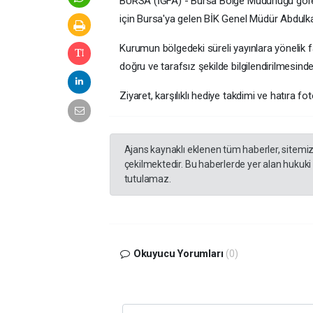
BURSA (İGFA) - Bursa Bölge Müdürlüğü görev 
için Bursa'ya gelen BİK Genel Müdür Abdulkadi
Kurumun bölgedeki süreli yayınlara yönelik f
doğru ve tarafsız şekilde bilgilendirilmesinde
Ziyaret, karşılıklı hediye takdimi ve hatıra fo
Ajans kaynaklı eklenen tüm haberler, sitemi
çekilmektedir. Bu haberlerde yer alan hukuki
tutulamaz.
Okuyucu Yorumları
(0)