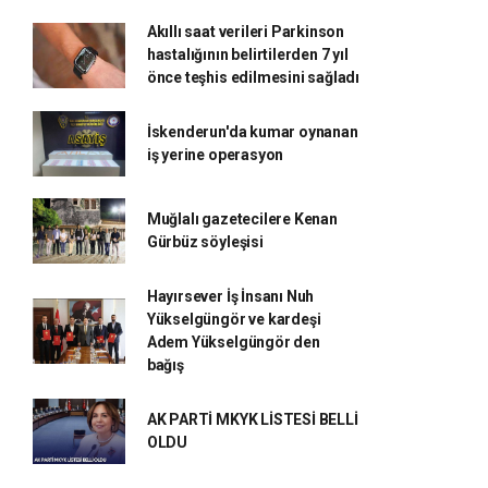
Akıllı saat verileri Parkinson
hastalığının belirtilerden 7 yıl
önce teşhis edilmesini sağladı
İskenderun'da kumar oynanan
iş yerine operasyon
Muğlalı gazetecilere Kenan
Gürbüz söyleşisi
Hayırsever İş İnsanı Nuh
Yükselgüngör ve kardeşi
Adem Yükselgüngör den
bağış
AK PARTİ MKYK LİSTESİ BELLİ
OLDU