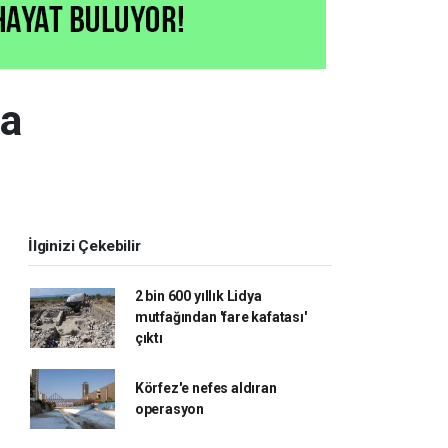
da
İlginizi Çekebilir
2 bin 600 yıllık Lidya
mutfağından 'fare kafatası'
çıktı
Körfez'e nefes aldıran
operasyon