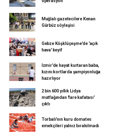
operasyon
Muğlalı gazetecilere Kenan
Gürbüz söyleşisi
Gebze Köşklüçeşme'de 'açık
hava' keyif
İzmir'de hayat kurtaran baba,
kızını kortlarda şampiyonluğa
hazırlıyor
2 bin 600 yıllık Lidya
mutfağından 'fare kafatası'
çıktı
Torbalı'nın kuru domates
emekçileri yalnız bırakılmadı