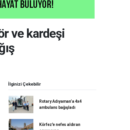
r ve kardeşi
ğış
İlginizi Çekebilir
Rotary Adıyaman’a 4x4
ambulans bağışladı
Körfez'e nefes aldıran