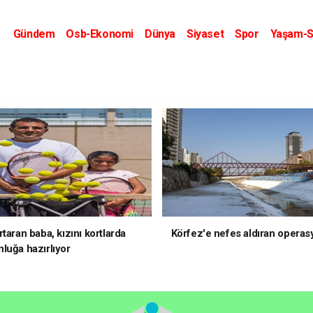
Gündem
Osb-Ekonomi
Dünya
Siyaset
Spor
Yaşam-S
Kripto Dünyası
Kültür-Sanat
Eğitim
taran baba, kızını kortlarda
Körfez'e nefes aldıran operas
luğa hazırlıyor