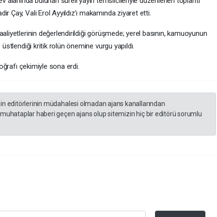
alanında bulunan süreli yayın temsilcileriyle düzenlenen toplantı
r Çay, Vali Erol Ayyıldız’ı makamında ziyaret etti.
aaliyetlerinin değerlendirildiği görüşmede; yerel basının, kamuoyunun
 üstlendiği kritik rolün önemine vurgu yapıldı.
toğrafı çekimiyle sona erdi.
zin editörlerinin müdahalesi olmadan ajans kanallarından
 muhataplar haberi geçen ajans olup sitemizin hiç bir editörü sorumlu