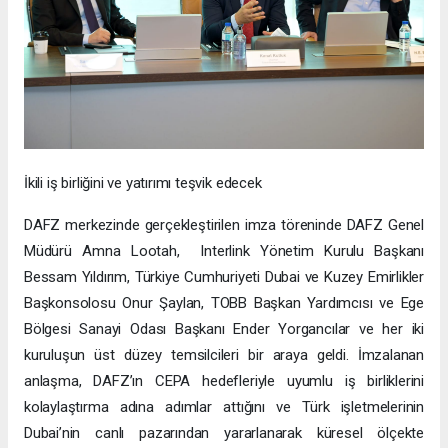
İkili iş birliğini ve yatırımı teşvik edecek
DAFZ merkezinde gerçekleştirilen imza töreninde DAFZ Genel
Müdürü Amna Lootah, Interlink Yönetim Kurulu Başkanı
Bessam Yıldırım, Türkiye Cumhuriyeti Dubai ve Kuzey Emirlikler
Başkonsolosu Onur Şaylan, TOBB Başkan Yardımcısı ve Ege
Bölgesi Sanayi Odası Başkanı Ender Yorgancılar ve her iki
kuruluşun üst düzey temsilcileri bir araya geldi. İmzalanan
anlaşma, DAFZ’ın CEPA hedefleriyle uyumlu iş birliklerini
kolaylaştırma adına adımlar attığını ve Türk işletmelerinin
Dubai’nin canlı pazarından yararlanarak küresel ölçekte