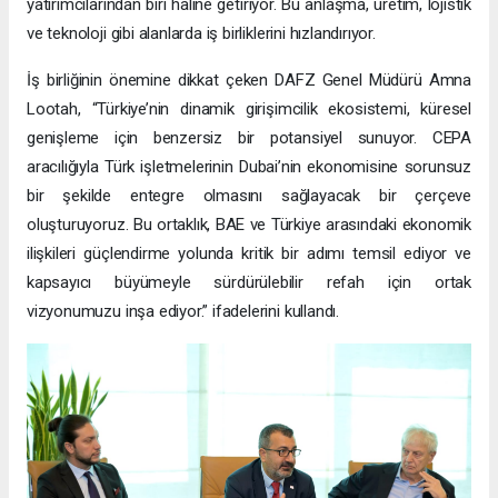
yatırımcılarından biri haline getiriyor. Bu anlaşma, üretim, lojistik
ve teknoloji gibi alanlarda iş birliklerini hızlandırıyor.
İş birliğinin önemine dikkat çeken DAFZ Genel Müdürü Amna
Lootah, “Türkiye’nin dinamik girişimcilik ekosistemi, küresel
genişleme için benzersiz bir potansiyel sunuyor. CEPA
aracılığıyla Türk işletmelerinin Dubai’nin ekonomisine sorunsuz
bir şekilde entegre olmasını sağlayacak bir çerçeve
oluşturuyoruz. Bu ortaklık, BAE ve Türkiye arasındaki ekonomik
ilişkileri güçlendirme yolunda kritik bir adımı temsil ediyor ve
kapsayıcı büyümeyle sürdürülebilir refah için ortak
vizyonumuzu inşa ediyor.” ifadelerini kullandı.