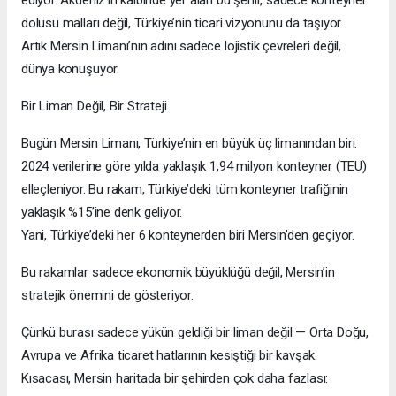
ediyor. Akdeniz’in kalbinde yer alan bu şehir, sadece konteyner
dolusu malları değil, Türkiye’nin ticari vizyonunu da taşıyor.
Artık Mersin Limanı’nın adını sadece lojistik çevreleri değil,
dünya konuşuyor.
Bir Liman Değil, Bir Strateji
Bugün Mersin Limanı, Türkiye’nin en büyük üç limanından biri.
2024 verilerine göre yılda yaklaşık 1,94 milyon konteyner (TEU)
elleçleniyor. Bu rakam, Türkiye’deki tüm konteyner trafiğinin
yaklaşık %15’ine denk geliyor.
Yani, Türkiye’deki her 6 konteynerden biri Mersin’den geçiyor.
Bu rakamlar sadece ekonomik büyüklüğü değil, Mersin’in
stratejik önemini de gösteriyor.
Çünkü burası sadece yükün geldiği bir liman değil — Orta Doğu,
Avrupa ve Afrika ticaret hatlarının kesiştiği bir kavşak.
Kısacası, Mersin haritada bir şehirden çok daha fazlası: