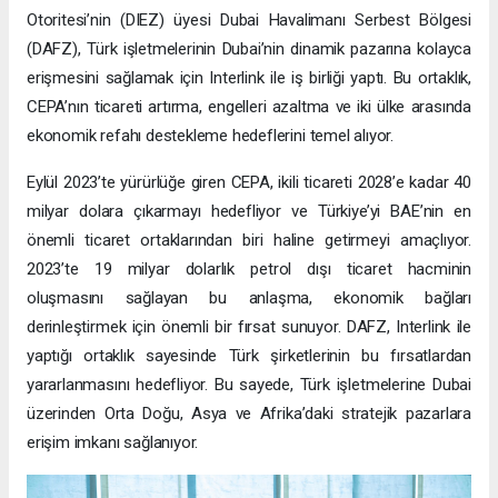
Otoritesi’nin (DIEZ) üyesi Dubai Havalimanı Serbest Bölgesi
(DAFZ), Türk işletmelerinin Dubai’nin dinamik pazarına kolayca
erişmesini sağlamak için Interlink ile iş birliği yaptı. Bu ortaklık,
CEPA’nın ticareti artırma, engelleri azaltma ve iki ülke arasında
ekonomik refahı destekleme hedeflerini temel alıyor.
Eylül 2023’te yürürlüğe giren CEPA, ikili ticareti 2028’e kadar 40
milyar dolara çıkarmayı hedefliyor ve Türkiye’yi BAE’nin en
önemli ticaret ortaklarından biri haline getirmeyi amaçlıyor.
2023’te 19 milyar dolarlık petrol dışı ticaret hacminin
oluşmasını sağlayan bu anlaşma, ekonomik bağları
derinleştirmek için önemli bir fırsat sunuyor. DAFZ, Interlink ile
yaptığı ortaklık sayesinde Türk şirketlerinin bu fırsatlardan
yararlanmasını hedefliyor. Bu sayede, Türk işletmelerine Dubai
üzerinden Orta Doğu, Asya ve Afrika’daki stratejik pazarlara
erişim imkanı sağlanıyor.