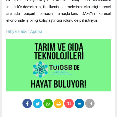
bir temel oluşturuluyor. DAFZ’ın Türkiye operasyonlarını
Interlink’e devretmesi, iki ülkenin işletmelerinin rekabetçi küresel
arenada başarılı olmasını amaçlarken, DAFZ’ın küresel
ekonomide iş birliği kolaylaştırıcısı rolünü de pekiştiriyor.
Hibya Haber Ajansı