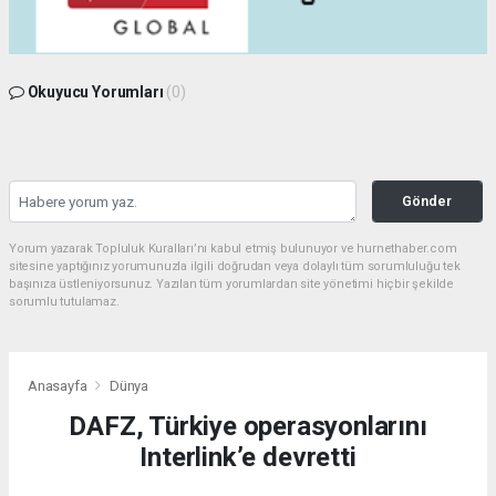
Okuyucu Yorumları
(0)
Gönder
Yorum yazarak Topluluk Kuralları’nı kabul etmiş bulunuyor ve hurnethaber.com
sitesine yaptığınız yorumunuzla ilgili doğrudan veya dolaylı tüm sorumluluğu tek
başınıza üstleniyorsunuz. Yazılan tüm yorumlardan site yönetimi hiçbir şekilde
sorumlu tutulamaz.
Anasayfa
Dünya
DAFZ, Türkiye operasyonlarını
Interlink’e devretti