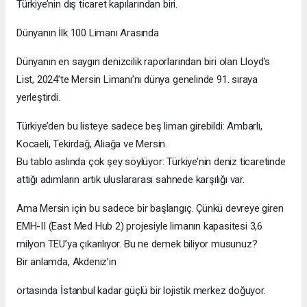
Türkiye’nin dış ticaret kapılarından biri.
Dünyanın İlk 100 Limanı Arasında
Dünyanın en saygın denizcilik raporlarından biri olan Lloyd’s
List, 2024’te Mersin Limanı’nı dünya genelinde 91. sıraya
yerleştirdi.
Türkiye’den bu listeye sadece beş liman girebildi: Ambarlı,
Kocaeli, Tekirdağ, Aliağa ve Mersin.
Bu tablo aslında çok şey söylüyor: Türkiye’nin deniz ticaretinde
attığı adımların artık uluslararası sahnede karşılığı var.
Ama Mersin için bu sadece bir başlangıç. Çünkü devreye giren
EMH-II (East Med Hub 2) projesiyle limanın kapasitesi 3,6
milyon TEU’ya çıkarılıyor. Bu ne demek biliyor musunuz?
Bir anlamda, Akdeniz’in
ortasında İstanbul kadar güçlü bir lojistik merkez doğuyor.