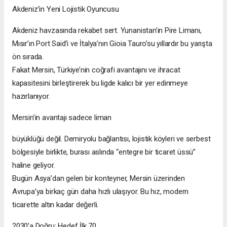
Akdeniz’in Yeni Lojistik Oyuncusu
Akdeniz havzasında rekabet sert. Yunanistan’ın Pire Limanı,
Mısır’ın Port Said’i ve İtalya’nın Gioia Tauro’su yıllardır bu yarışta
ön sırada.
Fakat Mersin, Türkiye’nin coğrafi avantajını ve ihracat
kapasitesini birleştirerek bu ligde kalıcı bir yer edinmeye
hazırlanıyor.
Mersin’in avantajı sadece liman
büyüklüğü değil. Demiryolu bağlantısı, lojistik köyleri ve serbest
bölgesiyle birlikte, burası aslında “entegre bir ticaret üssü”
haline geliyor.
Bugün Asya’dan gelen bir konteyner, Mersin üzerinden
Avrupa’ya birkaç gün daha hızlı ulaşıyor. Bu hız, modern
ticarette altın kadar değerli.
2030’a Doğru: Hedef İlk 70