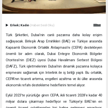
Erkek
|
Kadın
(Haberi Sesli Oku)
Türk Şirketleri, Dubai’nin canlı pazarına daha kolay erişim
sağlayacak. Birleşik Arap Emirlikleri (BAE) ve Türkiye arasında
Kapsamlı Ekonomik Ortaklık Anlaşması’nı (CEPA) destekleyen
önemli bir adım olarak, Dubai Entegre Ekonomik Bölgeler
Otoritesi’nin (DIEZ) üyesi Dubai Havalimanı Serbest Bölgesi
(DAFZ), Türk işletmelerinin Dubai’nin dinamik pazarına kolayca
erişmesini sağlamak için Interlink ile iş birliği yaptı. Bu ortaklık,
CEPA’nın ticareti artırma, engelleri azaltma ve iki ülke arasında
ekonomik refahı destekleme hedeflerini temel alıyor.
Eylül 2023’te yürürlüğe giren CEPA, ikili ticareti 2028’e kadar 40
milyar dolara çıkarmayı hedefliyor ve Türkiye’yi BAE’nin en
önemli ticaret ortaklarından biri haline getirmeyi amaçlıyor.