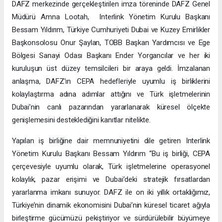
DAFZ merkezinde gerçekleştirilen imza töreninde DAFZ Genel
Müdürü Amna Lootah, Interlink Yönetim Kurulu Başkanı
Bessam Yıldırım, Türkiye Cumhuriyeti Dubai ve Kuzey Emirlikler
Başkonsolosu Onur Şaylan, TOBB Başkan Yardımcısı ve Ege
Bölgesi Sanayi Odası Başkanı Ender Yorgancılar ve her iki
kuruluşun üst düzey temsilcileri bir araya geldi. İmzalanan
anlaşma, DAFZ’ın CEPA hedefleriyle uyumlu iş birliklerini
kolaylaştırma adına adımlar attığını ve Türk işletmelerinin
Dubai’nin canlı pazarından yararlanarak küresel ölçekte
genişlemesini desteklediğini kanıtlar nitelikte.
Yapılan iş birliğine dair memnuniyetini dile getiren Interlink
Yönetim Kurulu Başkanı Bessam Yıldırım “Bu iş birliği, CEPA
çerçevesiyle uyumlu olarak, Türk işletmelerine operasyonel
kolaylık, pazar erişimi ve Dubai’deki stratejik fırsatlardan
yararlanma imkanı sunuyor. DAFZ ile on iki yıllık ortaklığımız,
Türkiye’nin dinamik ekonomisini Dubai’nin küresel ticaret ağıyla
birleştirme gücümüzü pekiştiriyor ve sürdürülebilir büyümeye