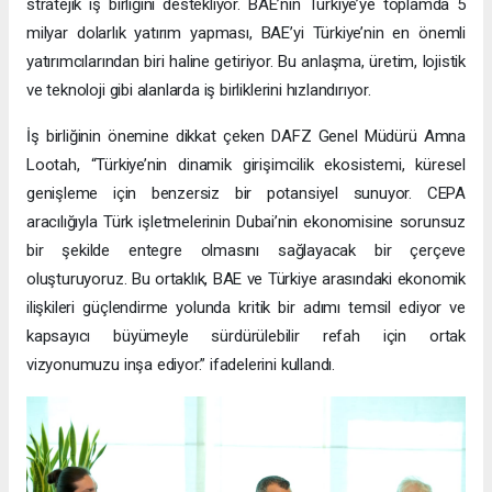
stratejik iş birliğini destekliyor. BAE’nin Türkiye’ye toplamda 5
milyar dolarlık yatırım yapması, BAE’yi Türkiye’nin en önemli
yatırımcılarından biri haline getiriyor. Bu anlaşma, üretim, lojistik
ve teknoloji gibi alanlarda iş birliklerini hızlandırıyor.
İş birliğinin önemine dikkat çeken DAFZ Genel Müdürü Amna
Lootah, “Türkiye’nin dinamik girişimcilik ekosistemi, küresel
genişleme için benzersiz bir potansiyel sunuyor. CEPA
aracılığıyla Türk işletmelerinin Dubai’nin ekonomisine sorunsuz
bir şekilde entegre olmasını sağlayacak bir çerçeve
oluşturuyoruz. Bu ortaklık, BAE ve Türkiye arasındaki ekonomik
ilişkileri güçlendirme yolunda kritik bir adımı temsil ediyor ve
kapsayıcı büyümeyle sürdürülebilir refah için ortak
vizyonumuzu inşa ediyor.” ifadelerini kullandı.