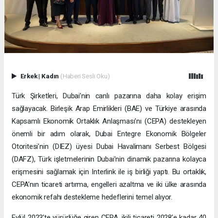
Erkek
|
Kadın
(Haberi Sesli Oku)
Türk Şirketleri, Dubai’nin canlı pazarına daha kolay erişim
sağlayacak. Birleşik Arap Emirlikleri (BAE) ve Türkiye arasında
Kapsamlı Ekonomik Ortaklık Anlaşması’nı (CEPA) destekleyen
önemli bir adım olarak, Dubai Entegre Ekonomik Bölgeler
Otoritesi’nin (DIEZ) üyesi Dubai Havalimanı Serbest Bölgesi
(DAFZ), Türk işletmelerinin Dubai’nin dinamik pazarına kolayca
erişmesini sağlamak için Interlink ile iş birliği yaptı. Bu ortaklık,
CEPA’nın ticareti artırma, engelleri azaltma ve iki ülke arasında
ekonomik refahı destekleme hedeflerini temel alıyor.
Eylül 2023’te yürürlüğe giren CEPA, ikili ticareti 2028’e kadar 40