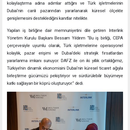
kolaylaştırma adına adımlar attığını ve Türk işletmelerinin
Dubai’nin canlı pazarından yararlanarak küresel ölçekte
genişlemesini desteklediğini kanıtlar nitelikte.
Yapılan iş birliğine dair memnuniyetini dile getiren Interlink
Yönetim Kurulu Başkanı Bessam Yıldırım “Bu iş birliği, CEPA
çerçevesiyle uyumlu olarak, Türk işletmelerine operasyonel
kolaylık, pazar erişimi ve Dubai’deki stratejik fırsatlardan
yararlanma imkanı sunuyor. DAFZ ile on iki yıllık ortaklığımız,
Türkiye’nin dinamik ekonomisini Dubai’nin küresel ticaret ağıyla
birleştirme gücümüzü pekiştiriyor ve sürdürülebilir büyümeye
katkı sağlayan bir köprü oluşturuyor.” dedi.