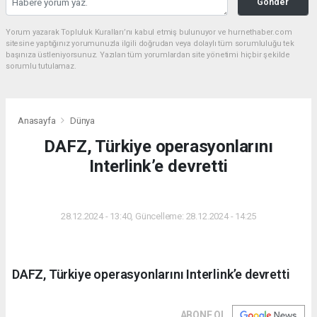
Gönder
Yorum yazarak Topluluk Kuralları’nı kabul etmiş bulunuyor ve hurnethaber.com
sitesine yaptığınız yorumunuzla ilgili doğrudan veya dolaylı tüm sorumluluğu tek
başınıza üstleniyorsunuz. Yazılan tüm yorumlardan site yönetimi hiçbir şekilde
sorumlu tutulamaz.
Anasayfa
Dünya
DAFZ, Türkiye operasyonlarını
Interlink’e devretti
DÜNYA
28.12.2024 - 13:40, Güncelleme: 28.12.2024 - 14:25
DAFZ, Türkiye operasyonlarını Interlink’e devretti
ABONE OL