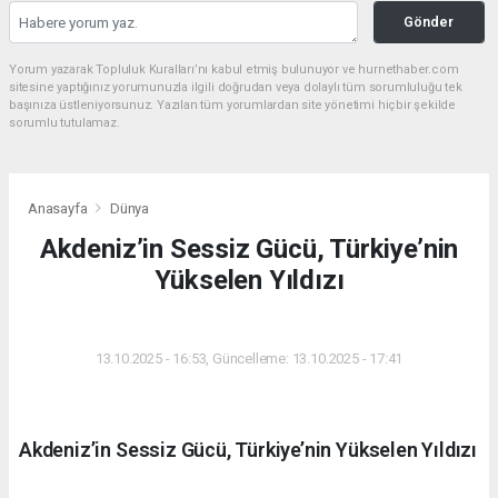
Gönder
Yorum yazarak Topluluk Kuralları’nı kabul etmiş bulunuyor ve hurnethaber.com
sitesine yaptığınız yorumunuzla ilgili doğrudan veya dolaylı tüm sorumluluğu tek
başınıza üstleniyorsunuz. Yazılan tüm yorumlardan site yönetimi hiçbir şekilde
sorumlu tutulamaz.
Anasayfa
Dünya
Akdeniz’in Sessiz Gücü, Türkiye’nin
Yükselen Yıldızı
DÜNYA
13.10.2025 - 16:53, Güncelleme: 13.10.2025 - 17:41
Akdeniz’in Sessiz Gücü, Türkiye’nin Yükselen Yıldızı