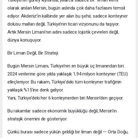
Türkiye’nin güney kıyısında, yıllarca sadece bir “liman kenti”
olarak anılan Mersin, bugün aslında çok daha fazlasını temsil
ediyor. Akdeniz’in kalbinde yer alan bu şehir, sadece konteyner
dolusu malları değil, Türkiye’nin ticari vizyonunu da taşıyor.
Artık Mersin Limanı’nın adını sadece lojistik çevreleri değil,
dünya konuşuyor.
Bir Liman Değil, Bir Strateji
Bugün Mersin Limanı, Türkiye’nin en büyük üç limanından biri.
2024 verilerine göre yılda yaklaşık 1,94 milyon konteyner (TEU)
elleçleniyor. Bu rakam, Türkiye’deki tüm konteyner trafiğinin
yaklaşık %15’ine denk geliyor.
Yani, Türkiye’deki her 6 konteynerden biri Mersin’den geçiyor.
Bu rakamlar sadece ekonomik büyüklüğü değil, Mersin’in
stratejik önemini de gösteriyor.
Çünkü burası sadece yükün geldiği bir liman değil — Orta Doğu,