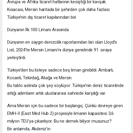
Avrupa ve Afrika ticaret hatlarının kesiştiği bir kavşak.
Kısacası, Mersin haritada bir şehirden çok daha fazlası:
Türkiye’nin dış ticaret kapılarından biri.
Dünyanın İlk 100 Limanı Arasında
Dünyanın en saygın denizcilik raporlarından biri olan Lloyd’s
List, 2024’te Mersin Limanı’nı dünya genelinde 91. sıraya
yerleştirdi.
Türkiye’den bu listeye sadece beş liman girebildi: Ambarlı,
Kocaeli, Tekirdağ, Aliağa ve Mersin.
Bu tablo aslında çok şey söylüyor: Türkiye’nin deniz ticaretinde
attığı adımların artık uluslararası sahnede karşılığı var.
Ama Mersin için bu sadece bir başlangıç. Çünkü devreye giren
EMH-II (East Med Hub 2) projesiyle limanın kapasitesi 3,6
milyon TEU’ya çıkarılıyor. Bu ne demek biliyor musunuz?
Bir anlamda, Akdeniz’in