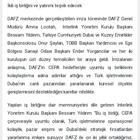
İkili iş birliğini ve yatırımı teşvik edecek
DAFZ merkezinde gerçekleştirilen imza töreninde DAFZ Genel
Müdürü Amna Lootah, Interlink Yönetim Kurulu Başkanı
Bessam Yıldırım, Türkiye Cumhuriyeti Dubai ve Kuzey Emirlikler
Başkonsolosu Onur Şaylan, TOBB Başkan Yardımcısı ve Ege
Bölgesi Sanayi Odası Başkanı Ender Yorgancılar ve her iki
kuruluşun üst düzey temsilcileri bir araya geldi. İmzalanan
anlaşma, DAFZ’ın CEPA hedefleriyle uyumlu iş birliklerini
kolaylaştırma adına adımlar attığını ve Türk işletmelerinin
Dubai’nin canlı pazarından yararlanarak küresel ölçekte
genişlemesini desteklediğini kanıtlar nitelikte.
Yapılan iş birliğine dair memnuniyetini dile getiren Interlink
Yönetim Kurulu Başkanı Bessam Yıldırım “Bu iş birliği, CEPA
çerçevesiyle uyumlu olarak, Türk işletmelerine operasyonel
kolaylık, pazar erişimi ve Dubai’deki stratejik fırsatlardan
yararlanma imkanı sunuyor. DAFZ ile on iki yıllık ortaklığımız,