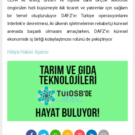
CEPA ile enerji, üretim ve lojistik dahil birçok sektörde
öngörülen hızlı büyümeyle ikili ticaret ve yatırımlar için sağlam
bir temel oluşturuluyor. DAFZ’ın Türkiye operasyonlarını
Interlink’e devretmesi, iki ülkenin işletmelerinin rekabetçi küresel
arenada başarılı olmasını amaçlarken, DAFZ’ın küresel
ekonomide iş birliği kolaylaştırıcısı rolünü de pekiştiriyor.
Hibya Haber Ajansı