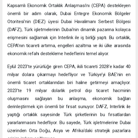
Kapsamlı Ekonomik Ortaklık Anlaşması’nı (CEPA) destekleyen
önemli bir adım olarak, Dubai Entegre Ekonomik Bölgeler
Otoritesi’nin (DIEZ) üyesi Dubai Havalimanı Serbest Bölgesi
(DAFZ), Türk işletmelerinin Dubai’nin dinamik pazarına kolayca
erişmesini sağlamak için Interlink ile iş birliği yaptı. Bu ortaklık,
CEPA’nın ticareti artırma, engelleri azaltma ve iki ülke arasında
ekonomik refahı destekleme hedeflerini temel alıyor.
Eylül 2023’te yürürlüğe giren CEPA, ikili ticareti 2028’e kadar 40
milyar dolara çıkarmayı hedefliyor ve Türkiye’yi BAE’nin en
önemli ticaret ortaklarından biri haline getirmeyi amaçlıyor.
2023’te 19 milyar dolarlık petrol dışı ticaret hacminin
oluşmasını sağlayan bu anlaşma, ekonomik bağları
derinleştirmek için önemli bir fırsat sunuyor. DAFZ, Interlink ile
yaptığı ortaklık sayesinde Türk şirketlerinin bu fırsatlardan
yararlanmasını hedefliyor. Bu sayede, Türk işletmelerine Dubai
üzerinden Orta Doğu, Asya ve Afrika’daki stratejik pazarlara