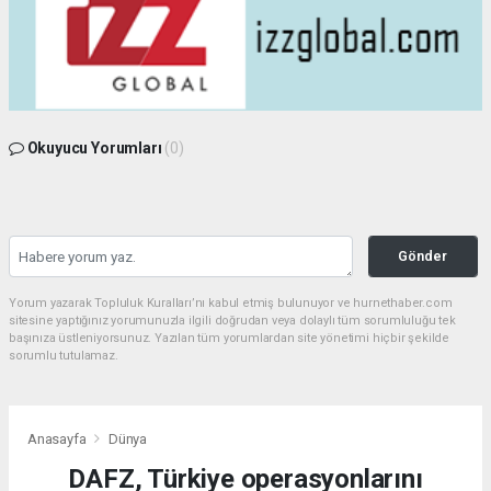
Okuyucu Yorumları
(0)
Gönder
Yorum yazarak Topluluk Kuralları’nı kabul etmiş bulunuyor ve hurnethaber.com
sitesine yaptığınız yorumunuzla ilgili doğrudan veya dolaylı tüm sorumluluğu tek
başınıza üstleniyorsunuz. Yazılan tüm yorumlardan site yönetimi hiçbir şekilde
sorumlu tutulamaz.
Anasayfa
Dünya
DAFZ, Türkiye operasyonlarını