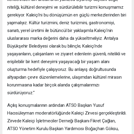
niteliği, kültürel deneyimi ve sürdürülebilir turizmi konuşmamız
gerekiyor. Kaleiçi’ni bu dönüşümün en güçlü merkezlerinden biri
yapmalıyız. Kültür turizmini, deniz turizmini, gastronomiyi,
sanatı, yerel üretimi ile bütüncül bir yaklaşımla Kaleiçi'nin
uluslararası marka değerini daha da yükseltmeliyiz. Antalya
Büyükşehir Belediyesi olarak bu bilinçle; Kaleiçi'nde
yaşayanların, çalışanların ve ziyaret edenlerin güvenli, nitelikli ve
erişilebilir bir kent deneyimi yaşayacağı bir yaşam alanı
oluşturma hedefiyle çalışıyoruz. Bu anlayış doğrultusunda
altyapıdan çevre düzenlemelerine, ulaşımdan kültürel mirasın
korunmasına kadar birçok alanda çalışmalarımızı
sürdürüyoruz.”
Açılış konuşmalarının ardından ATSO Başkan Yusuf
Hacısüleyman moderatörlüğünde Kaleiçi Zirvesi gerçekleştirildi.
Zirvede Kaleiçi İşletmeciler Derneği Başkanı Fikret Çağlan,
ATSO Yönetim Kurulu Başkan Yardımcısı Boğaçhan Göksu,