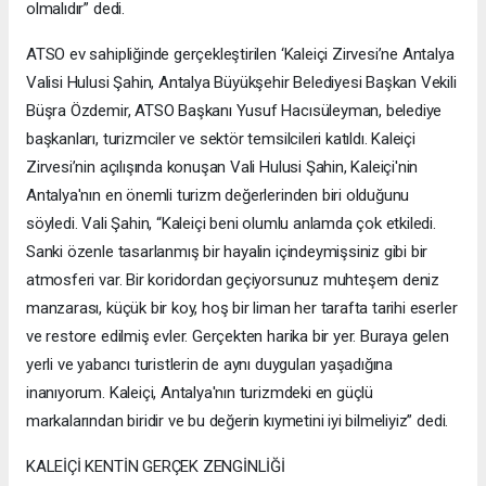
olmalıdır” dedi.
ATSO ev sahipliğinde gerçekleştirilen ‘Kaleiçi Zirvesi’ne Antalya
Valisi Hulusi Şahin, Antalya Büyükşehir Belediyesi Başkan Vekili
Büşra Özdemir, ATSO Başkanı Yusuf Hacısüleyman, belediye
başkanları, turizmciler ve sektör temsilcileri katıldı. Kaleiçi
Zirvesi’nin açılışında konuşan Vali Hulusi Şahin, Kaleiçi'nin
Antalya'nın en önemli turizm değerlerinden biri olduğunu
söyledi. Vali Şahin, “Kaleiçi beni olumlu anlamda çok etkiledi.
Sanki özenle tasarlanmış bir hayalin içindeymişsiniz gibi bir
atmosferi var. Bir koridordan geçiyorsunuz muhteşem deniz
manzarası, küçük bir koy, hoş bir liman her tarafta tarihi eserler
ve restore edilmiş evler. Gerçekten harika bir yer. Buraya gelen
yerli ve yabancı turistlerin de aynı duyguları yaşadığına
inanıyorum. Kaleiçi, Antalya'nın turizmdeki en güçlü
markalarından biridir ve bu değerin kıymetini iyi bilmeliyiz” dedi.
KALEİÇİ KENTİN GERÇEK ZENGİNLİĞİ