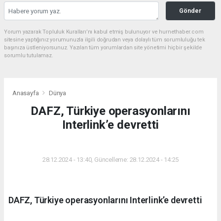
Gönder
Yorum yazarak Topluluk Kuralları’nı kabul etmiş bulunuyor ve hurnethaber.com
sitesine yaptığınız yorumunuzla ilgili doğrudan veya dolaylı tüm sorumluluğu tek
başınıza üstleniyorsunuz. Yazılan tüm yorumlardan site yönetimi hiçbir şekilde
sorumlu tutulamaz.
Anasayfa
Dünya
DAFZ, Türkiye operasyonlarını
Interlink’e devretti
DÜNYA
28.12.2024 - 13:40, Güncelleme: 28.12.2024 - 14:25
DAFZ, Türkiye operasyonlarını Interlink’e devretti