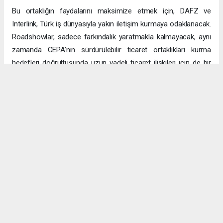
Bu ortaklığın faydalarını maksimize etmek için, DAFZ ve
Interlink, Türk iş dünyasıyla yakın iletişim kurmaya odaklanacak.
Roadshowlar, sadece farkındalık yaratmakla kalmayacak, aynı
zamanda CEPA’nın sürdürülebilir ticaret ortaklıkları kurma
hedefleri doğrultusunda uzun vadeli ticaret ilişkileri için de bir
platform sağlayacak.
Uzun vadeli büyümeye yönelik ekonomik sinerjiler
CEPA ile enerji, üretim ve lojistik dahil birçok sektörde
öngörülen hızlı büyümeyle ikili ticaret ve yatırımlar için sağlam
bir temel oluşturuluyor. DAFZ’ın Türkiye operasyonlarını
Interlink’e devretmesi, iki ülkenin işletmelerinin rekabetçi küresel
arenada başarılı olmasını amaçlarken, DAFZ’ın küresel
ekonomide iş birliği kolaylaştırıcısı rolünü de pekiştiriyor.
Hibya Haber Ajansı