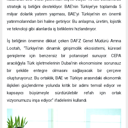
stratejik iş birliğini destekliyor. BAE’nin Türkiye’ye toplamda 5
milyar dolarlık yatırım yapması, BAE’yi Türkiye’nin en önemli
yatırımcılarından biri haline getiriyor. Bu anlaşma, üretim, lojistik
ve teknoloji gibi alanlarda iş birliklerini hızlandırıyor.
İş birliğinin önemine dikkat çeken DAFZ Genel Müdürü Amna
Lootah, “Türkiye’nin dinamik girişimcilik ekosistemi, küresel
genişleme için benzersiz bir potansiyel sunuyor. CEPA
aracılığıyla Türk işletmelerinin Dubai’nin ekonomisine sorunsuz
bir şekilde entegre olmasını sağlayacak bir çerçeve
oluşturuyoruz. Bu ortaklık, BAE ve Türkiye arasındaki ekonomik
ilişkileri güçlendirme yolunda kritik bir adımı temsil ediyor ve
kapsayıcı büyümeyle sürdürülebilir refah için ortak
vizyonumuzu inşa ediyor.” ifadelerini kullandı.