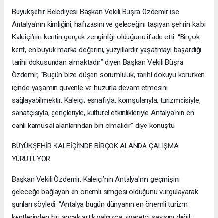
Büyükşehir Belediyesi Başkan Vekili Büşra Özdemir ise
Antalya'nın kimliğini, hafızasını ve geleceğini taşıyan şehrin kalbi
Kaleiçi’nin kentin gerçek zenginliği olduğunu ifade etti. “Birçok
kent, en büyük marka değerini, yüzyıllardır yaşatmayı başardığı
tarihi dokusundan almaktadır” diyen Başkan Vekili Büşra
Özdemir, “Bugün bize düşen sorumluluk, tarihi dokuyu korurken
içinde yaşamın güvenle ve huzurla devam etmesini
sağlayabilmektir. Kaleiçi; esnafıyla, komşularıyla, turizmcisiyle,
sanatçısıyla, gençleriyle, kültürel etkinlikleriyle Antalya'nın en
canlı kamusal alanlarından biri olmalıdır” diye konuştu.
BÜYÜKŞEHİR KALEİÇİ’NDE BİRÇOK ALANDA ÇALIŞMA
YÜRÜTÜYOR
Başkan Vekili Özdemir, Kaleiçi’nin Antalya'nın geçmişini
geleceğe bağlayan en önemli simgesi olduğunu vurgulayarak
şunları söyledi: “Antalya bugün dünyanın en önemli turizm
kentlerinden biri ancak artık yalnızca ziyaretçi sayısını değil;