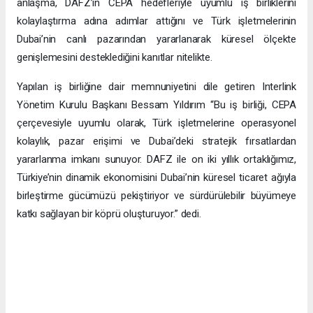
anlaşma, DAFZ’ın CEPA hedefleriyle uyumlu iş birliklerini
kolaylaştırma adına adımlar attığını ve Türk işletmelerinin
Dubai’nin canlı pazarından yararlanarak küresel ölçekte
genişlemesini desteklediğini kanıtlar nitelikte.
Yapılan iş birliğine dair memnuniyetini dile getiren Interlink
Yönetim Kurulu Başkanı Bessam Yıldırım “Bu iş birliği, CEPA
çerçevesiyle uyumlu olarak, Türk işletmelerine operasyonel
kolaylık, pazar erişimi ve Dubai’deki stratejik fırsatlardan
yararlanma imkanı sunuyor. DAFZ ile on iki yıllık ortaklığımız,
Türkiye’nin dinamik ekonomisini Dubai’nin küresel ticaret ağıyla
birleştirme gücümüzü pekiştiriyor ve sürdürülebilir büyümeye
katkı sağlayan bir köprü oluşturuyor.” dedi.