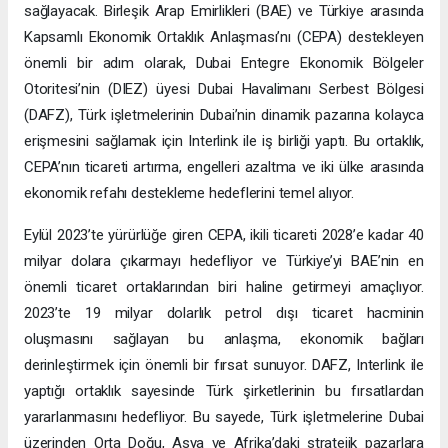
sağlayacak. Birleşik Arap Emirlikleri (BAE) ve Türkiye arasında
Kapsamlı Ekonomik Ortaklık Anlaşması’nı (CEPA) destekleyen
önemli bir adım olarak, Dubai Entegre Ekonomik Bölgeler
Otoritesi’nin (DIEZ) üyesi Dubai Havalimanı Serbest Bölgesi
(DAFZ), Türk işletmelerinin Dubai’nin dinamik pazarına kolayca
erişmesini sağlamak için Interlink ile iş birliği yaptı. Bu ortaklık,
CEPA’nın ticareti artırma, engelleri azaltma ve iki ülke arasında
ekonomik refahı destekleme hedeflerini temel alıyor.
Eylül 2023’te yürürlüğe giren CEPA, ikili ticareti 2028’e kadar 40
milyar dolara çıkarmayı hedefliyor ve Türkiye’yi BAE’nin en
önemli ticaret ortaklarından biri haline getirmeyi amaçlıyor.
2023’te 19 milyar dolarlık petrol dışı ticaret hacminin
oluşmasını sağlayan bu anlaşma, ekonomik bağları
derinleştirmek için önemli bir fırsat sunuyor. DAFZ, Interlink ile
yaptığı ortaklık sayesinde Türk şirketlerinin bu fırsatlardan
yararlanmasını hedefliyor. Bu sayede, Türk işletmelerine Dubai
üzerinden Orta Doğu, Asya ve Afrika’daki stratejik pazarlara