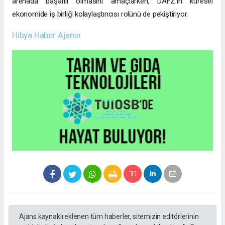
arenada başarılı olmasını amaçlarken, DAFZ’ın küresel
ekonomide iş birliği kolaylaştırıcısı rolünü de pekiştiriyor.
Hibya Haber Ajansı
Ajans kaynaklı eklenen tüm haberler, sitemizin editörlerinin