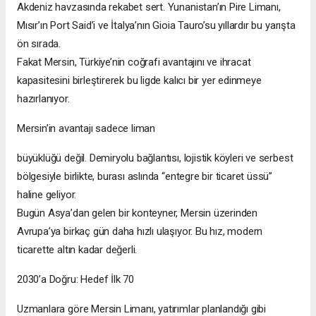
Akdeniz havzasında rekabet sert. Yunanistan’ın Pire Limanı,
Mısır’ın Port Said’i ve İtalya’nın Gioia Tauro’su yıllardır bu yarışta
ön sırada.
Fakat Mersin, Türkiye’nin coğrafi avantajını ve ihracat
kapasitesini birleştirerek bu ligde kalıcı bir yer edinmeye
hazırlanıyor.
Mersin’in avantajı sadece liman
büyüklüğü değil. Demiryolu bağlantısı, lojistik köyleri ve serbest
bölgesiyle birlikte, burası aslında “entegre bir ticaret üssü”
haline geliyor.
Bugün Asya’dan gelen bir konteyner, Mersin üzerinden
Avrupa’ya birkaç gün daha hızlı ulaşıyor. Bu hız, modern
ticarette altın kadar değerli.
2030’a Doğru: Hedef İlk 70
Uzmanlara göre Mersin Limanı, yatırımlar planlandığı gibi