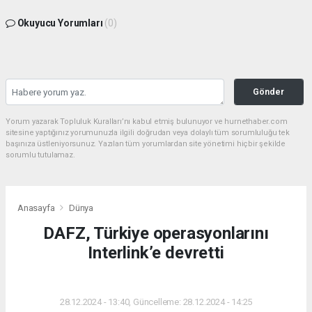
Okuyucu Yorumları
(0)
Gönder
Yorum yazarak Topluluk Kuralları’nı kabul etmiş bulunuyor ve hurnethaber.com
sitesine yaptığınız yorumunuzla ilgili doğrudan veya dolaylı tüm sorumluluğu tek
başınıza üstleniyorsunuz. Yazılan tüm yorumlardan site yönetimi hiçbir şekilde
sorumlu tutulamaz.
Anasayfa
Dünya
DAFZ, Türkiye operasyonlarını
Interlink’e devretti
DÜNYA
28.12.2024 - 13:40, Güncelleme: 28.12.2024 - 14:25