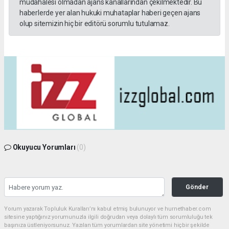
müdahalesi olmadan ajans kanallarından çekilmektedir. Bu
haberlerde yer alan hukuki muhataplar haberi geçen ajans
olup sitemizin hiç bir editörü sorumlu tutulamaz.
Okuyucu Yorumları
(0)
Gönder
Yorum yazarak Topluluk Kuralları’nı kabul etmiş bulunuyor ve hurnethaber.com
sitesine yaptığınız yorumunuzla ilgili doğrudan veya dolaylı tüm sorumluluğu tek
başınıza üstleniyorsunuz. Yazılan tüm yorumlardan site yönetimi hiçbir şekilde