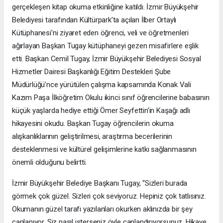
gerçekleşen kitap okuma etkinliğine katıldı. İzmir Büyükşehir
Belediyesi tarafından Kültürpark’ta açılan İlber Ortaylı
Kütüphanesi’ni ziyaret eden öğrenci, veli ve öğretmenleri
ağırlayan Başkan Tugay kütüphaneyi gezen misafirlere eşlik
etti. Başkan Cemil Tugay, İzmir Büyükşehir Belediyesi Sosyal
Hizmetler Dairesi Başkanlığı Eğitim Destekleri Şube
Müdürlüğü’nce yürütülen çalışma kapsamında Konak Vali
Kazım Paşa İlköğretim Okulu ikinci sınıf öğrencilerine babasının
küçük yaşlarda hediye ettiği Ömer Seyfettin’in Kaşağı adlı
hikayesini okudu. Başkan Tugay öğrencilerin okuma
alışkanlıklarının geliştirilmesi, araştırma becerilerinin
desteklenmesi ve kültürel gelişimlerine katkı sağlanmasının
önemli olduğunu belirtti.
İzmir Büyükşehir Belediye Başkanı Tugay, “Sizleri burada
görmek çok güzel. Sizleri çok seviyoruz. Hepiniz çok tatlısınız.
Okumanın güzel tarafı yazılanları okurken aklınızda bir şey
canlanıyor. Siz nasıl isterseniz öyle canlandırıyorsunuz. Hikaye