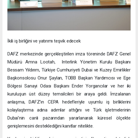
İkili iş birliğini ve yatırımı teşvik edecek
DAFZ merkezinde gerçekleştirilen imza töreninde DAFZ Genel
Müdürü Amna Lootah, Interlink Yönetim Kurulu Başkanı
Bessam Yıldırım, Türkiye Cumhuriyeti Dubai ve Kuzey Emirlikler
Başkonsolosu Onur Şaylan, TOBB Başkan Yardımcısı ve Ege
Bölgesi Sanayi Odası Başkanı Ender Yorgancılar ve her iki
kuruluşun üst düzey temsilcileri bir araya geldi. İmzalanan
anlaşma, DAFZ’ın CEPA hedefleriyle uyumlu iş birliklerini
kolaylaştırma adına adımlar attığını ve Türk işletmelerinin
Dubai’nin canlı pazarından yararlanarak küresel ölçekte
genişlemesini desteklediğini kanıtlar nitelikte.