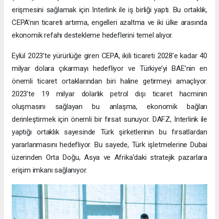
erişmesini sağlamak için Interlink ile iş birliği yaptı. Bu ortaklık,
CEPA’nın ticareti artırma, engelleri azaltma ve iki ülke arasında
ekonomik refahı destekleme hedeflerini temel alıyor.
Eylül 2023’te yürürlüğe giren CEPA, ikili ticareti 2028’e kadar 40
milyar dolara çıkarmayı hedefliyor ve Türkiye’yi BAE’nin en
önemli ticaret ortaklarından biri haline getirmeyi amaçlıyor.
2023’te 19 milyar dolarlık petrol dışı ticaret hacminin
oluşmasını sağlayan bu anlaşma, ekonomik bağları
derinleştirmek için önemli bir fırsat sunuyor. DAFZ, Interlink ile
yaptığı ortaklık sayesinde Türk şirketlerinin bu fırsatlardan
yararlanmasını hedefliyor. Bu sayede, Türk işletmelerine Dubai
üzerinden Orta Doğu, Asya ve Afrika’daki stratejik pazarlara
erişim imkanı sağlanıyor.