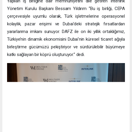
Yapılan iş birliğine dair memnuniyetini dile getiren Interlink
Yönetim Kurulu Başkanı Bessam Yıldırım “Bu iş birliği, CEPA
çerçevesiyle uyumlu olarak, Türk işletmelerine operasyonel
kolaylık, pazar erişimi ve Dubai’deki stratejik fırsatlardan
yararlanma imkanı sunuyor. DAFZ ile on iki yıllık ortaklığımız,
Türkiye’nin dinamik ekonomisini Dubai’nin küresel ticaret ağıyla
birleştirme gücümüzü pekiştiriyor ve sürdürülebilir büyümeye
katkı sağlayan bir köprü oluşturuyor.” dedi.