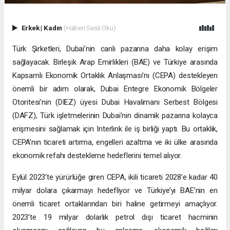
Erkek
|
Kadın
(Haberi Sesli Oku)
Türk Şirketleri, Dubai’nin canlı pazarına daha kolay erişim
sağlayacak. Birleşik Arap Emirlikleri (BAE) ve Türkiye arasında
Kapsamlı Ekonomik Ortaklık Anlaşması’nı (CEPA) destekleyen
önemli bir adım olarak, Dubai Entegre Ekonomik Bölgeler
Otoritesi’nin (DIEZ) üyesi Dubai Havalimanı Serbest Bölgesi
(DAFZ), Türk işletmelerinin Dubai’nin dinamik pazarına kolayca
erişmesini sağlamak için Interlink ile iş birliği yaptı. Bu ortaklık,
CEPA’nın ticareti artırma, engelleri azaltma ve iki ülke arasında
ekonomik refahı destekleme hedeflerini temel alıyor.
Eylül 2023’te yürürlüğe giren CEPA, ikili ticareti 2028’e kadar 40
milyar dolara çıkarmayı hedefliyor ve Türkiye’yi BAE’nin en
önemli ticaret ortaklarından biri haline getirmeyi amaçlıyor.
2023’te 19 milyar dolarlık petrol dışı ticaret hacminin