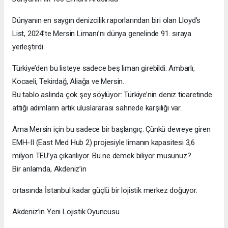
Dünyanın en saygın denizcilik raporlarından biri olan Lloyd’s
List, 2024’te Mersin Limanı’nı dünya genelinde 91. sıraya
yerleştirdi.
Türkiye’den bu listeye sadece beş liman girebildi: Ambarlı,
Kocaeli, Tekirdağ, Aliağa ve Mersin.
Bu tablo aslında çok şey söylüyor: Türkiye’nin deniz ticaretinde
attığı adımların artık uluslararası sahnede karşılığı var.
Ama Mersin için bu sadece bir başlangıç. Çünkü devreye giren
EMH-II (East Med Hub 2) projesiyle limanın kapasitesi 3,6
milyon TEU’ya çıkarılıyor. Bu ne demek biliyor musunuz?
Bir anlamda, Akdeniz’in
ortasında İstanbul kadar güçlü bir lojistik merkez doğuyor.
Akdeniz’in Yeni Lojistik Oyuncusu