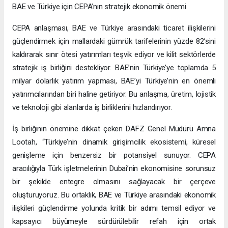
BAE ve Türkiye için CEPA’nın stratejik ekonomik önemi
CEPA anlaşması, BAE ve Türkiye arasındaki ticaret ilişkilerini
güçlendirmek için mallardaki gümrük tarifelerinin yüzde 82’sini
kaldırarak sınır ötesi yatırımları teşvik ediyor ve kilit sektörlerde
stratejik iş birliğini destekliyor. BAE’nin Türkiye’ye toplamda 5
milyar dolarlık yatırım yapması, BAE’yi Türkiye’nin en önemli
yatırımcılarından biri haline getiriyor. Bu anlaşma, üretim, lojistik
ve teknoloji gibi alanlarda iş birliklerini hızlandırıyor.
İş birliğinin önemine dikkat çeken DAFZ Genel Müdürü Amna
Lootah, “Türkiye’nin dinamik girişimcilik ekosistemi, küresel
genişleme için benzersiz bir potansiyel sunuyor. CEPA
aracılığıyla Türk işletmelerinin Dubai’nin ekonomisine sorunsuz
bir şekilde entegre olmasını sağlayacak bir çerçeve
oluşturuyoruz. Bu ortaklık, BAE ve Türkiye arasındaki ekonomik
ilişkileri güçlendirme yolunda kritik bir adımı temsil ediyor ve
kapsayıcı büyümeyle sürdürülebilir refah için ortak