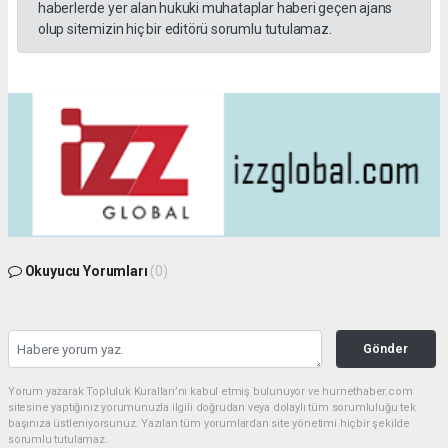
haberlerde yer alan hukuki muhataplar haberi geçen ajans
olup sitemizin hiç bir editörü sorumlu tutulamaz.
Okuyucu Yorumları
(0)
Gönder
Yorum yazarak Topluluk Kuralları’nı kabul etmiş bulunuyor ve hurnethaber.com
sitesine yaptığınız yorumunuzla ilgili doğrudan veya dolaylı tüm sorumluluğu tek
başınıza üstleniyorsunuz. Yazılan tüm yorumlardan site yönetimi hiçbir şekilde
sorumlu tutulamaz.