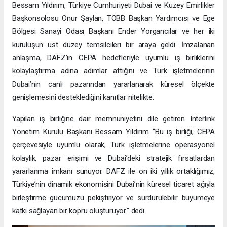
Bessam Yıldırım, Türkiye Cumhuriyeti Dubai ve Kuzey Emirlikler
Başkonsolosu Onur Şaylan, TOBB Başkan Yardımcısı ve Ege
Bölgesi Sanayi Odası Başkanı Ender Yorgancılar ve her iki
kuruluşun üst düzey temsilcileri bir araya geldi. İmzalanan
anlaşma, DAFZ’ın CEPA hedefleriyle uyumlu iş birliklerini
kolaylaştırma adına adımlar attığını ve Türk işletmelerinin
Dubai’nin canlı pazarından yararlanarak küresel ölçekte
genişlemesini desteklediğini kanıtlar nitelikte.
Yapılan iş birliğine dair memnuniyetini dile getiren Interlink
Yönetim Kurulu Başkanı Bessam Yıldırım “Bu iş birliği, CEPA
çerçevesiyle uyumlu olarak, Türk işletmelerine operasyonel
kolaylık, pazar erişimi ve Dubai’deki stratejik fırsatlardan
yararlanma imkanı sunuyor. DAFZ ile on iki yıllık ortaklığımız,
Türkiye’nin dinamik ekonomisini Dubai’nin küresel ticaret ağıyla
birleştirme gücümüzü pekiştiriyor ve sürdürülebilir büyümeye
katkı sağlayan bir köprü oluşturuyor.” dedi.