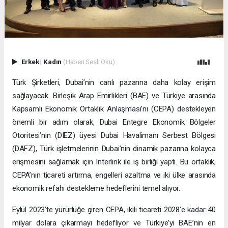
Erkek
|
Kadın
(Haberi Sesli Oku)
Türk Şirketleri, Dubai’nin canlı pazarına daha kolay erişim
sağlayacak. Birleşik Arap Emirlikleri (BAE) ve Türkiye arasında
Kapsamlı Ekonomik Ortaklık Anlaşması’nı (CEPA) destekleyen
önemli bir adım olarak, Dubai Entegre Ekonomik Bölgeler
Otoritesi’nin (DIEZ) üyesi Dubai Havalimanı Serbest Bölgesi
(DAFZ), Türk işletmelerinin Dubai’nin dinamik pazarına kolayca
erişmesini sağlamak için Interlink ile iş birliği yaptı. Bu ortaklık,
CEPA’nın ticareti artırma, engelleri azaltma ve iki ülke arasında
ekonomik refahı destekleme hedeflerini temel alıyor.
Eylül 2023’te yürürlüğe giren CEPA, ikili ticareti 2028’e kadar 40
milyar dolara çıkarmayı hedefliyor ve Türkiye’yi BAE’nin en