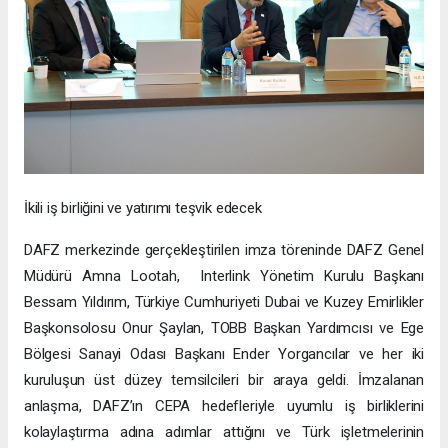
İkili iş birliğini ve yatırımı teşvik edecek
DAFZ merkezinde gerçekleştirilen imza töreninde DAFZ Genel
Müdürü Amna Lootah, Interlink Yönetim Kurulu Başkanı
Bessam Yıldırım, Türkiye Cumhuriyeti Dubai ve Kuzey Emirlikler
Başkonsolosu Onur Şaylan, TOBB Başkan Yardımcısı ve Ege
Bölgesi Sanayi Odası Başkanı Ender Yorgancılar ve her iki
kuruluşun üst düzey temsilcileri bir araya geldi. İmzalanan
anlaşma, DAFZ’ın CEPA hedefleriyle uyumlu iş birliklerini
kolaylaştırma adına adımlar attığını ve Türk işletmelerinin