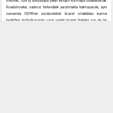
Interlink, Türk iş dünyasıyla yakın iletişim kurmaya odaklanacak.
Roadshowlar, sadece farkındalık yaratmakla kalmayacak, aynı
zamanda CEPA’nın sürdürülebilir ticaret ortaklıkları kurma
hedefleri doğrultusunda uzun vadeli ticaret ilişkileri için de bir
platform sağlayacak.
Uzun vadeli büyümeye yönelik ekonomik sinerjiler
CEPA ile enerji, üretim ve lojistik dahil birçok sektörde
öngörülen hızlı büyümeyle ikili ticaret ve yatırımlar için sağlam
bir temel oluşturuluyor. DAFZ’ın Türkiye operasyonlarını
Interlink’e devretmesi, iki ülkenin işletmelerinin rekabetçi küresel
arenada başarılı olmasını amaçlarken, DAFZ’ın küresel
ekonomide iş birliği kolaylaştırıcısı rolünü de pekiştiriyor.
Hibya Haber Ajansı