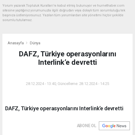
Yorum yazarak Topluluk Kuralları’nı kabul etmiş bulunuyor ve hurnethaber.com
sitesine yaptığınız yorumunuzla ilgili doğrudan veya dolaylı tüm sorumluluğu tek
başınıza üstleniyorsunuz. Yazılan tüm yorumlardan site yönetimi hiçbir şekilde
sorumlu tutulamaz.
Anasayfa
Dünya
DAFZ, Türkiye operasyonlarını
Interlink’e devretti
DÜNYA
28.12.2024 - 13:40, Güncelleme: 28.12.2024 - 14:25
DAFZ, Türkiye operasyonlarını Interlink’e devretti
ABONE OL