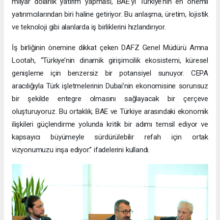
milyar dolarlık yatırım yapması, BAE’yi Türkiye’nin en önemli
yatırımcılarından biri haline getiriyor. Bu anlaşma, üretim, lojistik
ve teknoloji gibi alanlarda iş birliklerini hızlandırıyor.
İş birliğinin önemine dikkat çeken DAFZ Genel Müdürü Amna
Lootah, “Türkiye’nin dinamik girişimcilik ekosistemi, küresel
genişleme için benzersiz bir potansiyel sunuyor. CEPA
aracılığıyla Türk işletmelerinin Dubai’nin ekonomisine sorunsuz
bir şekilde entegre olmasını sağlayacak bir çerçeve
oluşturuyoruz. Bu ortaklık, BAE ve Türkiye arasındaki ekonomik
ilişkileri güçlendirme yolunda kritik bir adımı temsil ediyor ve
kapsayıcı büyümeyle sürdürülebilir refah için ortak
vizyonumuzu inşa ediyor.” ifadelerini kullandı.