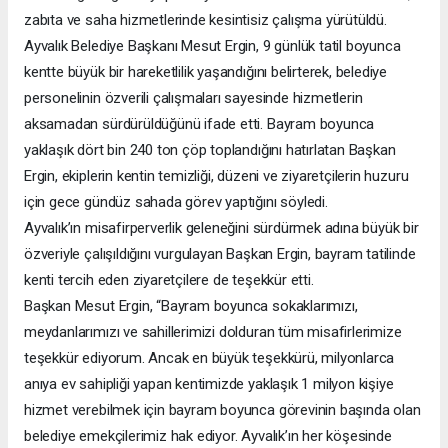
zabıta ve saha hizmetlerinde kesintisiz çalışma yürütüldü.
Ayvalık Belediye Başkanı Mesut Ergin, 9 günlük tatil boyunca
kentte büyük bir hareketlilik yaşandığını belirterek, belediye
personelinin özverili çalışmaları sayesinde hizmetlerin
aksamadan sürdürüldüğünü ifade etti. Bayram boyunca
yaklaşık dört bin 240 ton çöp toplandığını hatırlatan Başkan
Ergin, ekiplerin kentin temizliği, düzeni ve ziyaretçilerin huzuru
için gece gündüz sahada görev yaptığını söyledi.
Ayvalık’ın misafirperverlik geleneğini sürdürmek adına büyük bir
özveriyle çalışıldığını vurgulayan Başkan Ergin, bayram tatilinde
kenti tercih eden ziyaretçilere de teşekkür etti.
Başkan Mesut Ergin, “Bayram boyunca sokaklarımızı,
meydanlarımızı ve sahillerimizi dolduran tüm misafirlerimize
teşekkür ediyorum. Ancak en büyük teşekkürü, milyonlarca
anıya ev sahipliği yapan kentimizde yaklaşık 1 milyon kişiye
hizmet verebilmek için bayram boyunca görevinin başında olan
belediye emekçilerimiz hak ediyor. Ayvalık’ın her köşesinde