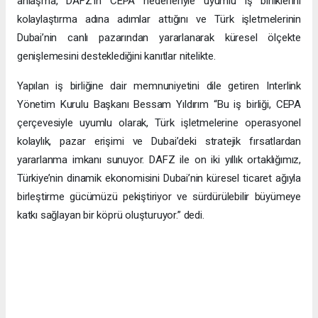
anlaşma, DAFZ’ın CEPA hedefleriyle uyumlu iş birliklerini
kolaylaştırma adına adımlar attığını ve Türk işletmelerinin
Dubai’nin canlı pazarından yararlanarak küresel ölçekte
genişlemesini desteklediğini kanıtlar nitelikte.
Yapılan iş birliğine dair memnuniyetini dile getiren Interlink
Yönetim Kurulu Başkanı Bessam Yıldırım “Bu iş birliği, CEPA
çerçevesiyle uyumlu olarak, Türk işletmelerine operasyonel
kolaylık, pazar erişimi ve Dubai’deki stratejik fırsatlardan
yararlanma imkanı sunuyor. DAFZ ile on iki yıllık ortaklığımız,
Türkiye’nin dinamik ekonomisini Dubai’nin küresel ticaret ağıyla
birleştirme gücümüzü pekiştiriyor ve sürdürülebilir büyümeye
katkı sağlayan bir köprü oluşturuyor.” dedi.