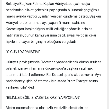
Belediye Başkanı Fatma Kaplan Hürriyet, sosyal medya
hesabından dikkat çeken bir paylaşımda bulunarak geçtiğimiz
mayıs ayında yaptığı uyarıları yeniden gündeme getirdi. Başkan
Hürriyet, o dönem metroyu yapan firmanın sahibine
Kocaelispor başkanlığının teklif edildiğine yönelik iddiaları
hatırlatarak, bunun kamu yararına değil, siyasi ve ticari çıkar
ilişkilerine dayalı bir girişim olduğunu vurguladı.
“O GÜN UYARMIŞTIM”
Hürriyet, paylaşımında, “Metroda yaşanabilecek olumsuzlukları
örtmek için aynı firmanın Kocaelispor’a başkan yapılmak
istenmesi kabul edilemez. Bu, Kocaelispor’u alet etmektir. Aynı
haddehaneyi şirin göstermek için stada Yıldız Entegre adının
verilmesi gibi.” dedi.
“BİLİMLE DEĞİL, SİYASETLE KAZI YAPIYORLAR”
Metro çalışmalarında plansızlık ve gizlilik eleştirisini de