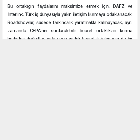
Bu ortaklığın faydalarını maksimize etmek için, DAFZ ve
Interlink, Türk iş dünyasıyla yakın iletişim kurmaya odaklanacak.
Roadshowlar, sadece farkındalık yaratmakla kalmayacak, aynı
zamanda CEPA’nın sürdürülebilir ticaret ortaklıkları kurma
hedefleri doğrultusunda uzun vadeli ticaret ilişkileri için de bir
platform sağlayacak.
Uzun vadeli büyümeye yönelik ekonomik sinerjiler
CEPA ile enerji, üretim ve lojistik dahil birçok sektörde
öngörülen hızlı büyümeyle ikili ticaret ve yatırımlar için sağlam
bir temel oluşturuluyor. DAFZ’ın Türkiye operasyonlarını
Interlink’e devretmesi, iki ülkenin işletmelerinin rekabetçi küresel
arenada başarılı olmasını amaçlarken, DAFZ’ın küresel
ekonomide iş birliği kolaylaştırıcısı rolünü de pekiştiriyor.
Hibya Haber Ajansı