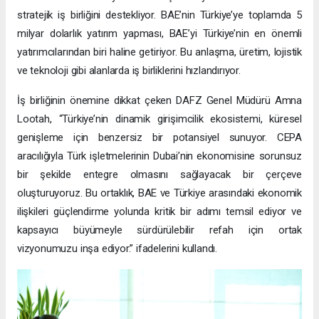
stratejik iş birliğini destekliyor. BAE’nin Türkiye’ye toplamda 5
milyar dolarlık yatırım yapması, BAE’yi Türkiye’nin en önemli
yatırımcılarından biri haline getiriyor. Bu anlaşma, üretim, lojistik
ve teknoloji gibi alanlarda iş birliklerini hızlandırıyor.
İş birliğinin önemine dikkat çeken DAFZ Genel Müdürü Amna
Lootah, “Türkiye’nin dinamik girişimcilik ekosistemi, küresel
genişleme için benzersiz bir potansiyel sunuyor. CEPA
aracılığıyla Türk işletmelerinin Dubai’nin ekonomisine sorunsuz
bir şekilde entegre olmasını sağlayacak bir çerçeve
oluşturuyoruz. Bu ortaklık, BAE ve Türkiye arasındaki ekonomik
ilişkileri güçlendirme yolunda kritik bir adımı temsil ediyor ve
kapsayıcı büyümeyle sürdürülebilir refah için ortak
vizyonumuzu inşa ediyor.” ifadelerini kullandı.