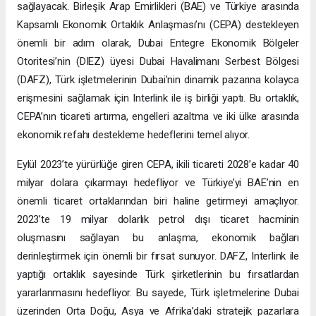
sağlayacak. Birleşik Arap Emirlikleri (BAE) ve Türkiye arasında
Kapsamlı Ekonomik Ortaklık Anlaşması’nı (CEPA) destekleyen
önemli bir adım olarak, Dubai Entegre Ekonomik Bölgeler
Otoritesi’nin (DIEZ) üyesi Dubai Havalimanı Serbest Bölgesi
(DAFZ), Türk işletmelerinin Dubai’nin dinamik pazarına kolayca
erişmesini sağlamak için Interlink ile iş birliği yaptı. Bu ortaklık,
CEPA’nın ticareti artırma, engelleri azaltma ve iki ülke arasında
ekonomik refahı destekleme hedeflerini temel alıyor.
Eylül 2023’te yürürlüğe giren CEPA, ikili ticareti 2028’e kadar 40
milyar dolara çıkarmayı hedefliyor ve Türkiye’yi BAE’nin en
önemli ticaret ortaklarından biri haline getirmeyi amaçlıyor.
2023’te 19 milyar dolarlık petrol dışı ticaret hacminin
oluşmasını sağlayan bu anlaşma, ekonomik bağları
derinleştirmek için önemli bir fırsat sunuyor. DAFZ, Interlink ile
yaptığı ortaklık sayesinde Türk şirketlerinin bu fırsatlardan
yararlanmasını hedefliyor. Bu sayede, Türk işletmelerine Dubai
üzerinden Orta Doğu, Asya ve Afrika’daki stratejik pazarlara