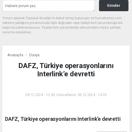
Gönder
Yorum yazarak Topluluk Kuralları’nı kabul etmiş bulunuyor ve hurnethaber.com
sitesine yaptığınız yorumunuzla ilgili doğrudan veya dolaylı tüm sorumluluğu tek
başınıza üstleniyorsunuz. Yazılan tüm yorumlardan site yönetimi hiçbir şekilde
sorumlu tutulamaz.
Anasayfa
Dünya
DAFZ, Türkiye operasyonlarını
Interlink’e devretti
DÜNYA
28.12.2024 - 13:40, Güncelleme: 28.12.2024 - 14:25
DAFZ, Türkiye operasyonlarını Interlink’e devretti