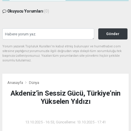
Okuyucu Yorumları
(0)
Gönder
Yorum yazarak Topluluk Kuralları’nı kabul etmiş bulunuyor ve hurnethaber.com
sitesine yaptığınız yorumunuzla ilgili doğrudan veya dolaylı tüm sorumluluğu tek
başınıza üstleniyorsunuz. Yazılan tüm yorumlardan site yönetimi hiçbir şekilde
sorumlu tutulamaz.
Anasayfa
Dünya
Akdeniz’in Sessiz Gücü, Türkiye’nin
Yükselen Yıldızı
DÜNYA
13.10.2025 - 16:53, Güncelleme: 13.10.2025 - 17:41