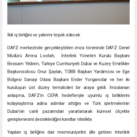
İkili iş birliğini ve yatırımı teşvik edecek
DAFZ merkezinde gerçekleştirilen imza töreninde DAFZ Genel
Müdürü Amna Lootah, Interlink Yönetim Kurulu Başkanı
Bessam Yıldırım, Türkiye Cumhuriyeti Dubai ve Kuzey Emirlikler
Başkonsolosu Onur Şaylan, TOBB Başkan Yardımcısı ve Ege
Bölgesi Sanayi Odası Başkanı Ender Yorgancılar ve her iki
kuruluşun üst düzey temsilcileri bir araya geldi. İmzalanan
anlaşma, DAFZ’ın CEPA hedefleriyle uyumlu iş birliklerini
kolaylaştırma adına adımlar attığını ve Türk işletmelerinin
Dubai’nin canlı pazarından yararlanarak küresel ölçekte
genişlemesini desteklediğini kanıtlar nitelikte.
Yapılan iş birliğine dair memnuniyetini dile getiren Interlink