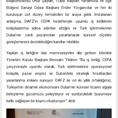
Başkonsolosu Onur Şaylan, TOBB Başkan Yardımcısı ve Ege
Bölgesi Sanayi Odası Başkanı Ender Yorgancılar ve her iki
kuruluşun üst düzey temsilcileri bir araya geldi. İmzalanan
anlaşma, DAFZ’ın CEPA hedefleriyle uyumlu iş birliklerini
kolaylaştırma adına adımlar attığını ve Türk işletmelerinin
Dubai’nin canlı pazarından yararlanarak küresel ölçekte
genişlemesini desteklediğini kanıtlar nitelikte.
Yapılan iş birliğine dair memnuniyetini dile getiren Interlink
Yönetim Kurulu Başkanı Bessam Yıldırım “Bu iş birliği, CEPA
çerçevesiyle uyumlu olarak, Türk işletmelerine operasyonel
kolaylık, pazar erişimi ve Dubai’deki stratejik fırsatlardan
yararlanma imkanı sunuyor. DAFZ ile on iki yıllık ortaklığımız,
Türkiye’nin dinamik ekonomisini Dubai’nin küresel ticaret ağıyla
birleştirme gücümüzü pekiştiriyor ve sürdürülebilir büyümeye
katkı sağlayan bir köprü oluşturuyor.” dedi.