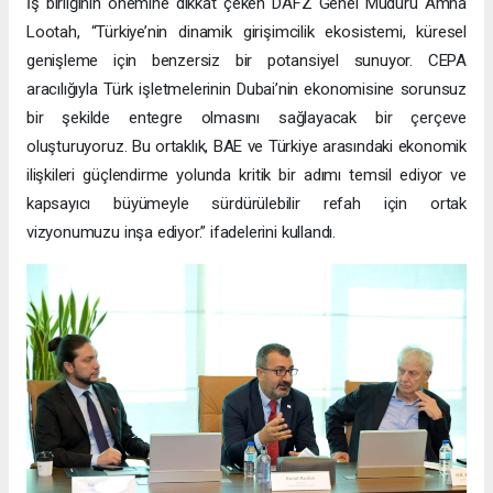
İş birliğinin önemine dikkat çeken DAFZ Genel Müdürü Amna
Lootah, “Türkiye’nin dinamik girişimcilik ekosistemi, küresel
genişleme için benzersiz bir potansiyel sunuyor. CEPA
aracılığıyla Türk işletmelerinin Dubai’nin ekonomisine sorunsuz
bir şekilde entegre olmasını sağlayacak bir çerçeve
oluşturuyoruz. Bu ortaklık, BAE ve Türkiye arasındaki ekonomik
ilişkileri güçlendirme yolunda kritik bir adımı temsil ediyor ve
kapsayıcı büyümeyle sürdürülebilir refah için ortak
vizyonumuzu inşa ediyor.” ifadelerini kullandı.