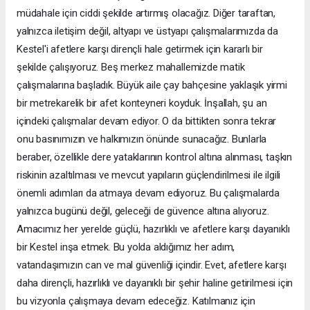
müdahale için ciddi şekilde artırmış olacağız. Diğer taraftan,
yalnızca iletişim değil, altyapı ve üstyapı çalışmalarımızda da
Kestel'i afetlere karşı dirençli hale getirmek için kararlı bir
şekilde çalışıyoruz. Beş merkez mahallemizde matik
çalışmalarına başladık. Büyük aile çay bahçesine yaklaşık yirmi
bir metrekarelik bir afet konteyneri koyduk. İnşallah, şu an
içindeki çalışmalar devam ediyor. O da bittikten sonra tekrar
onu basınımızın ve halkımızın önünde sunacağız. Bunlarla
beraber, özellikle dere yataklarının kontrol altına alınması, taşkın
riskinin azaltılması ve mevcut yapıların güçlendirilmesi ile ilgili
önemli adımları da atmaya devam ediyoruz. Bu çalışmalarda
yalnızca bugünü değil, geleceği de güvence altına alıyoruz.
Amacımız her yerelde güçlü, hazırlıklı ve afetlere karşı dayanıklı
bir Kestel inşa etmek. Bu yolda aldığımız her adım,
vatandaşımızın can ve mal güvenliği içindir. Evet, afetlere karşı
daha dirençli, hazırlıklı ve dayanıklı bir şehir haline getirilmesi için
bu vizyonla çalışmaya devam edeceğiz. Katılmanız için