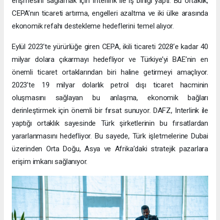
erişmesini sağlamak için Interlink ile iş birliği yaptı. Bu ortaklık,
CEPA’nın ticareti artırma, engelleri azaltma ve iki ülke arasında
ekonomik refahı destekleme hedeflerini temel alıyor.
Eylül 2023’te yürürlüğe giren CEPA, ikili ticareti 2028’e kadar 40
milyar dolara çıkarmayı hedefliyor ve Türkiye’yi BAE’nin en
önemli ticaret ortaklarından biri haline getirmeyi amaçlıyor.
2023’te 19 milyar dolarlık petrol dışı ticaret hacminin
oluşmasını sağlayan bu anlaşma, ekonomik bağları
derinleştirmek için önemli bir fırsat sunuyor. DAFZ, Interlink ile
yaptığı ortaklık sayesinde Türk şirketlerinin bu fırsatlardan
yararlanmasını hedefliyor. Bu sayede, Türk işletmelerine Dubai
üzerinden Orta Doğu, Asya ve Afrika’daki stratejik pazarlara
erişim imkanı sağlanıyor.