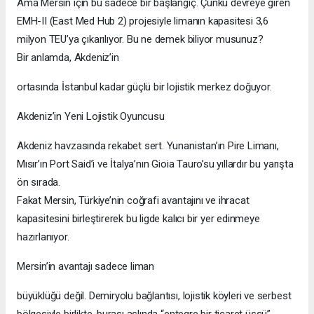
Ama Mersin için bu sadece bir başlangıç. Çünkü devreye giren
EMH-II (East Med Hub 2) projesiyle limanın kapasitesi 3,6
milyon TEU’ya çıkarılıyor. Bu ne demek biliyor musunuz?
Bir anlamda, Akdeniz’in
ortasında İstanbul kadar güçlü bir lojistik merkez doğuyor.
Akdeniz’in Yeni Lojistik Oyuncusu
Akdeniz havzasında rekabet sert. Yunanistan’ın Pire Limanı,
Mısır’ın Port Said’i ve İtalya’nın Gioia Tauro’su yıllardır bu yarışta
ön sırada.
Fakat Mersin, Türkiye’nin coğrafi avantajını ve ihracat
kapasitesini birleştirerek bu ligde kalıcı bir yer edinmeye
hazırlanıyor.
Mersin’in avantajı sadece liman
büyüklüğü değil. Demiryolu bağlantısı, lojistik köyleri ve serbest
bölgesiyle birlikte, burası aslında “entegre bir ticaret üssü”