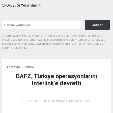
Okuyucu Yorumları
(0)
Gönder
Yorum yazarak Topluluk Kuralları’nı kabul etmiş bulunuyor ve hurnethaber.com
sitesine yaptığınız yorumunuzla ilgili doğrudan veya dolaylı tüm sorumluluğu tek
başınıza üstleniyorsunuz. Yazılan tüm yorumlardan site yönetimi hiçbir şekilde
sorumlu tutulamaz.
Anasayfa
Dünya
DAFZ, Türkiye operasyonlarını
Interlink’e devretti
DÜNYA
28.12.2024 - 13:40, Güncelleme: 28.12.2024 - 14:25