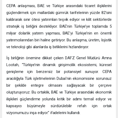
CEPA anlaşması, BAE ve Türkiye arasındaki ticaret ilişkilerini
güçlendirmek için mallardaki gümrük tarifelerinin yüzde 82’sini
kaldırarak sınır ötesi yatırımları teşvik ediyor ve kilit sektörlerde
stratejik iş birliğini destekliyor. BAE’nin Türkiye’ye toplamda 5
milyar dolarlık yatırım yapması, BAE’yi Türkiye’nin en önemli
yatırımcılarından biri haline getiriyor. Bu anlaşma, üretim, lojistik
ve teknoloji gibi alanlarda iş birliklerini hızlandırıyor.
İş birliğinin önemine dikkat çeken DAFZ Genel Müdürü Amna
Lootah, “Türkiye’nin dinamik girişimcilik ekosistemi, küresel
genişleme için benzersiz bir potansiyel sunuyor. CEPA
aracılığıyla Türk işletmelerinin Dubai’nin ekonomisine sorunsuz
bir şekilde entegre olmasını sağlayacak bir çerçeve
oluşturuyoruz. Bu ortaklık, BAE ve Türkiye arasındaki ekonomik
ilişkileri güçlendirme yolunda kritik bir adımı temsil ediyor ve
kapsayıcı büyümeyle sürdürülebilir refah için ortak
vizyonumuzu inşa ediyor.” ifadelerini kullandı.