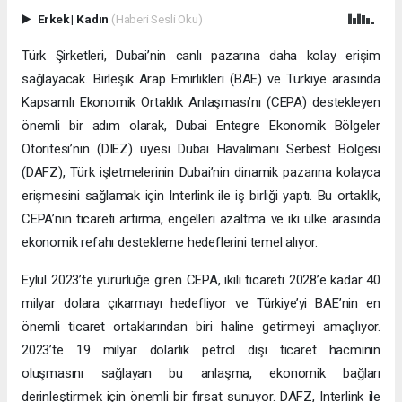
Erkek
|
Kadın
(Haberi Sesli Oku)
Türk Şirketleri, Dubai’nin canlı pazarına daha kolay erişim
sağlayacak. Birleşik Arap Emirlikleri (BAE) ve Türkiye arasında
Kapsamlı Ekonomik Ortaklık Anlaşması’nı (CEPA) destekleyen
önemli bir adım olarak, Dubai Entegre Ekonomik Bölgeler
Otoritesi’nin (DIEZ) üyesi Dubai Havalimanı Serbest Bölgesi
(DAFZ), Türk işletmelerinin Dubai’nin dinamik pazarına kolayca
erişmesini sağlamak için Interlink ile iş birliği yaptı. Bu ortaklık,
CEPA’nın ticareti artırma, engelleri azaltma ve iki ülke arasında
ekonomik refahı destekleme hedeflerini temel alıyor.
Eylül 2023’te yürürlüğe giren CEPA, ikili ticareti 2028’e kadar 40
milyar dolara çıkarmayı hedefliyor ve Türkiye’yi BAE’nin en
önemli ticaret ortaklarından biri haline getirmeyi amaçlıyor.
2023’te 19 milyar dolarlık petrol dışı ticaret hacminin
oluşmasını sağlayan bu anlaşma, ekonomik bağları
derinleştirmek için önemli bir fırsat sunuyor. DAFZ, Interlink ile