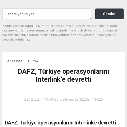
Gönder
Yorum yazarak Topluluk Kuralları’nı kabul etmiş bulunuyor ve hurnethaber.com
sitesine yaptığınız yorumunuzla ilgili doğrudan veya dolaylı tüm sorumluluğu tek
başınıza üstleniyorsunuz. Yazılan tüm yorumlardan site yönetimi hiçbir şekilde
sorumlu tutulamaz.
Anasayfa
Dünya
DAFZ, Türkiye operasyonlarını
Interlink’e devretti
DÜNYA
28.12.2024 - 13:40, Güncelleme: 28.12.2024 - 14:25
DAFZ, Türkiye operasyonlarını Interlink’e devretti