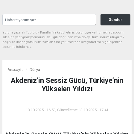
Gönder
Yorum yazarak Topluluk Kuralları’nı kabul etmiş bulunuyor ve hurnethaber.com
sitesine yaptığınız yorumunuzla ilgili doğrudan veya dolaylı tüm sorumluluğu tek
başınıza üstleniyorsunuz. Yazılan tüm yorumlardan site yönetimi hiçbir şekilde
sorumlu tutulamaz.
Anasayfa
Dünya
Akdeniz’in Sessiz Gücü, Türkiye’nin
Yükselen Yıldızı
DÜNYA
13.10.2025 - 16:53, Güncelleme: 13.10.2025 - 17:41