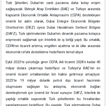
Türk Şirketleri, Dubai’nin canlı pazarına daha kolay erişim
sağlayacak. Birleşik Arap Emirlikleri (BAE) ve Türkiye arasında
Kapsamlı Ekonomik Ortaklık Anlaşması’nı (CEPA) destekleyen
önemli bir adım olarak, Dubai Entegre Ekonomik Bölgeler
Otoritesi’nin (DIEZ) üyesi Dubai Havalimanı Serbest Bölgesi
(DAFZ), Türk işletmelerinin Dubai’nin dinamik pazarına kolayca
erişmesini sağlamak için Interlink ile iş birliği yaptı. Bu ortaklık,
CEPA’nın ticareti artırma, engelleri azaltma ve iki ülke arasında
ekonomik refahı destekleme hedeflerini temel alıyor.
Eylül 2023’te yürürlüğe giren CEPA, ikili ticareti 2028’e kadar 40
milyar dolara çıkarmayı hedefliyor ve Türkiye’yi BAE’nin en
önemli ticaret ortaklarından biri haline getirmeyi amaçlıyor.
2023’te 19 milyar dolarlık petrol dışı ticaret hacminin
oluşmasını sağlayan bu anlaşma, ekonomik bağları
derinleştirmek için önemli bir fırsat sunuyor. DAFZ, Interlink ile
yaptığı ortaklık sayesinde Türk şirketlerinin bu fırsatlardan
yararlanmasını hedefliyor. Bu sayede, Türk işletmelerine Dubai