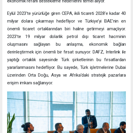
ekonomik refahı destekleme hedeflerini temel alıyor.
Eylül 2023’te yürürlüğe giren CEPA, ikili ticareti 2028’e kadar 40
milyar dolara çıkarmayı hedefliyor ve Türkiye’yi BAE’nin en
önemli ticaret ortaklarından biri haline getirmeyi amaçlıyor.
2023’te 19 milyar dolarlık petrol dışı ticaret hacminin
oluşmasını sağlayan bu anlaşma, ekonomik bağları
derinleştirmek için önemli bir fırsat sunuyor. DAFZ, Interlink ile
yaptığı ortaklık sayesinde Türk şirketlerinin bu fırsatlardan
yararlanmasını hedefliyor. Bu sayede, Türk işletmelerine Dubai
üzerinden Orta Doğu, Asya ve Afrika’daki stratejik pazarlara
erişim imkanı sağlanıyor.