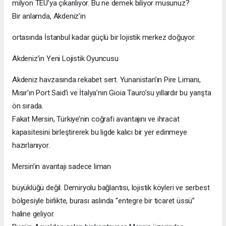
milyon TEU’ya çıkarılıyor. Bu ne demek biliyor musunuz?
Bir anlamda, Akdeniz’in
ortasında İstanbul kadar güçlü bir lojistik merkez doğuyor.
Akdeniz’in Yeni Lojistik Oyuncusu
Akdeniz havzasında rekabet sert. Yunanistan’ın Pire Limanı,
Mısır’ın Port Said’i ve İtalya’nın Gioia Tauro’su yıllardır bu yarışta
ön sırada.
Fakat Mersin, Türkiye’nin coğrafi avantajını ve ihracat
kapasitesini birleştirerek bu ligde kalıcı bir yer edinmeye
hazırlanıyor.
Mersin’in avantajı sadece liman
büyüklüğü değil. Demiryolu bağlantısı, lojistik köyleri ve serbest
bölgesiyle birlikte, burası aslında “entegre bir ticaret üssü”
haline geliyor.