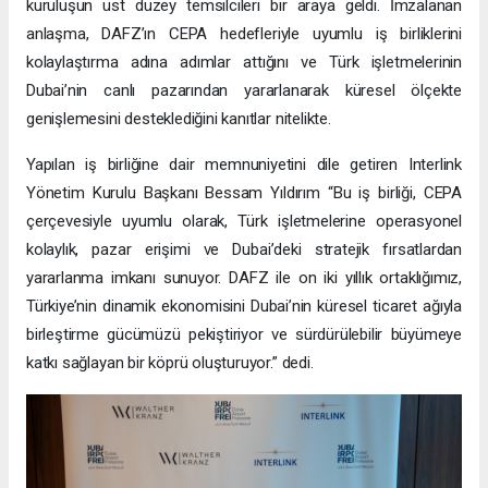
kuruluşun üst düzey temsilcileri bir araya geldi. İmzalanan
anlaşma, DAFZ’ın CEPA hedefleriyle uyumlu iş birliklerini
kolaylaştırma adına adımlar attığını ve Türk işletmelerinin
Dubai’nin canlı pazarından yararlanarak küresel ölçekte
genişlemesini desteklediğini kanıtlar nitelikte.
Yapılan iş birliğine dair memnuniyetini dile getiren Interlink
Yönetim Kurulu Başkanı Bessam Yıldırım “Bu iş birliği, CEPA
çerçevesiyle uyumlu olarak, Türk işletmelerine operasyonel
kolaylık, pazar erişimi ve Dubai’deki stratejik fırsatlardan
yararlanma imkanı sunuyor. DAFZ ile on iki yıllık ortaklığımız,
Türkiye’nin dinamik ekonomisini Dubai’nin küresel ticaret ağıyla
birleştirme gücümüzü pekiştiriyor ve sürdürülebilir büyümeye
katkı sağlayan bir köprü oluşturuyor.” dedi.