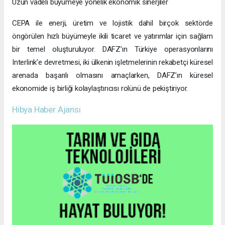
Uzun vadeli büyümeye yönelik ekonomik sinerjiler
CEPA ile enerji, üretim ve lojistik dahil birçok sektörde
öngörülen hızlı büyümeyle ikili ticaret ve yatırımlar için sağlam
bir temel oluşturuluyor. DAFZ’ın Türkiye operasyonlarını
Interlink’e devretmesi, iki ülkenin işletmelerinin rekabetçi küresel
arenada başarılı olmasını amaçlarken, DAFZ’ın küresel
ekonomide iş birliği kolaylaştırıcısı rolünü de pekiştiriyor.
Hibya Haber Ajansı