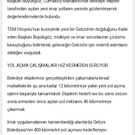
Başkan Büyükgöz, Cumaköy Mahallesi’nde belediye ekipleri
tarafından açılan yeni imar yollarını yerinde gözlemleyerek
değerlendirmelerde bulundu.
TEM Otoyolu’nun kuzeyinde yeni bir Gebze’nin doğduğunu ifade
eden Başkan Büyükgöz, mülkiyet ve imar sorunlarının çözüme
kavuştuğunu belirterek, geleceğin Gebze’si için önemli adımların
atıldığını vurguladı.
YOL AÇMA ÇALIŞMALARI HIZ KESMEDEN SÜRÜYOR
Belediye ekiplerince gerçekleştirilen çalışmalarla kırsal
mahallelerde şu ana kadar 12 kilometreye yakın yeni yol açma
işlemi başarıyla tamamlandı. Ekiplerin hedefi ise bu sene sezon
sona ermeden önce açılan yol miktarını 40 kilometreye
çıkarmak.
İmar uygulamalarının tamamlandığı alanlarda Gebze
Belediyesi’nin 400 kilometre yol açması hedefleniyor.