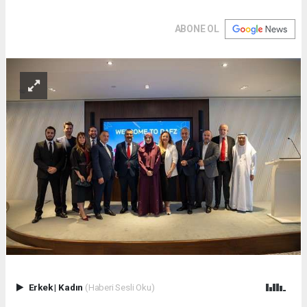
ABONE OL
Erkek
|
Kadın
(Haberi Sesli Oku)