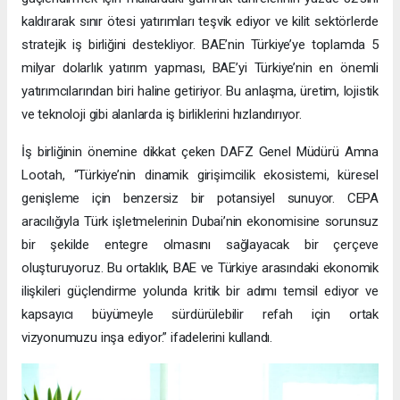
kaldırarak sınır ötesi yatırımları teşvik ediyor ve kilit sektörlerde
stratejik iş birliğini destekliyor. BAE’nin Türkiye’ye toplamda 5
milyar dolarlık yatırım yapması, BAE’yi Türkiye’nin en önemli
yatırımcılarından biri haline getiriyor. Bu anlaşma, üretim, lojistik
ve teknoloji gibi alanlarda iş birliklerini hızlandırıyor.
İş birliğinin önemine dikkat çeken DAFZ Genel Müdürü Amna
Lootah, “Türkiye’nin dinamik girişimcilik ekosistemi, küresel
genişleme için benzersiz bir potansiyel sunuyor. CEPA
aracılığıyla Türk işletmelerinin Dubai’nin ekonomisine sorunsuz
bir şekilde entegre olmasını sağlayacak bir çerçeve
oluşturuyoruz. Bu ortaklık, BAE ve Türkiye arasındaki ekonomik
ilişkileri güçlendirme yolunda kritik bir adımı temsil ediyor ve
kapsayıcı büyümeyle sürdürülebilir refah için ortak
vizyonumuzu inşa ediyor.” ifadelerini kullandı.