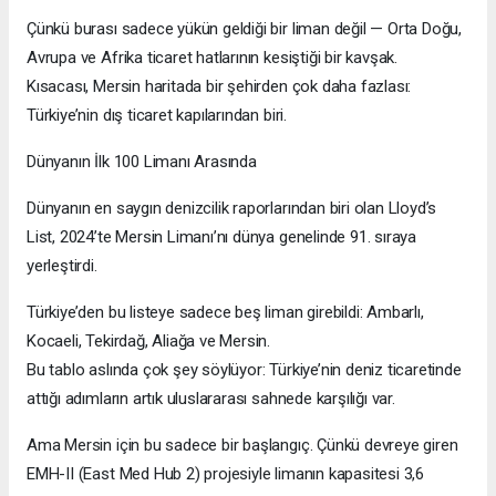
Çünkü burası sadece yükün geldiği bir liman değil — Orta Doğu,
Avrupa ve Afrika ticaret hatlarının kesiştiği bir kavşak.
Kısacası, Mersin haritada bir şehirden çok daha fazlası:
Türkiye’nin dış ticaret kapılarından biri.
Dünyanın İlk 100 Limanı Arasında
Dünyanın en saygın denizcilik raporlarından biri olan Lloyd’s
List, 2024’te Mersin Limanı’nı dünya genelinde 91. sıraya
yerleştirdi.
Türkiye’den bu listeye sadece beş liman girebildi: Ambarlı,
Kocaeli, Tekirdağ, Aliağa ve Mersin.
Bu tablo aslında çok şey söylüyor: Türkiye’nin deniz ticaretinde
attığı adımların artık uluslararası sahnede karşılığı var.
Ama Mersin için bu sadece bir başlangıç. Çünkü devreye giren
EMH-II (East Med Hub 2) projesiyle limanın kapasitesi 3,6