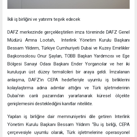
İkili iş birliğini ve yatırımı teşvik edecek
DAFZ merkezinde gerçekleştirilen imza töreninde DAFZ Genel
Müdürü Amna Lootah, Interlink Yönetim Kurulu Başkanı
Bessam Yıldırım, Türkiye Cumhuriyeti Dubai ve Kuzey Emirlikler
Başkonsolosu Onur Şaylan, TOBB Başkan Yardımcısı ve Ege
Bölgesi Sanayi Odası Başkanı Ender Yorgancılar ve her iki
kuruluşun üst düzey temsilcileri bir araya geldi. İmzalanan
anlaşma, DAFZ’ın CEPA hedefleriyle uyumlu iş birliklerini
kolaylaştırma adına adımlar attığını ve Türk işletmelerinin
Dubai’nin canlı pazarından yararlanarak küresel ölçekte
genişlemesini desteklediğini kanıtlar nitelikte.
Yapılan iş birliğine dair memnuniyetini dile getiren Interlink
Yönetim Kurulu Başkanı Bessam Yıldırım “Bu iş birliği, CEPA
çerçevesiyle uyumlu olarak, Türk işletmelerine operasyonel