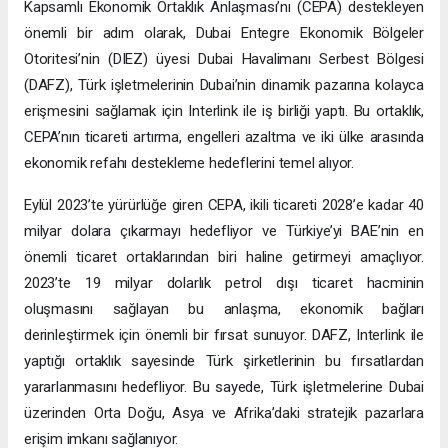
Kapsamlı Ekonomik Ortaklık Anlaşması’nı (CEPA) destekleyen
önemli bir adım olarak, Dubai Entegre Ekonomik Bölgeler
Otoritesi’nin (DIEZ) üyesi Dubai Havalimanı Serbest Bölgesi
(DAFZ), Türk işletmelerinin Dubai’nin dinamik pazarına kolayca
erişmesini sağlamak için Interlink ile iş birliği yaptı. Bu ortaklık,
CEPA’nın ticareti artırma, engelleri azaltma ve iki ülke arasında
ekonomik refahı destekleme hedeflerini temel alıyor.
Eylül 2023’te yürürlüğe giren CEPA, ikili ticareti 2028’e kadar 40
milyar dolara çıkarmayı hedefliyor ve Türkiye’yi BAE’nin en
önemli ticaret ortaklarından biri haline getirmeyi amaçlıyor.
2023’te 19 milyar dolarlık petrol dışı ticaret hacminin
oluşmasını sağlayan bu anlaşma, ekonomik bağları
derinleştirmek için önemli bir fırsat sunuyor. DAFZ, Interlink ile
yaptığı ortaklık sayesinde Türk şirketlerinin bu fırsatlardan
yararlanmasını hedefliyor. Bu sayede, Türk işletmelerine Dubai
üzerinden Orta Doğu, Asya ve Afrika’daki stratejik pazarlara
erişim imkanı sağlanıyor.