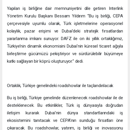
İkili iş birliğini ve yatırımı teşvik edecek
DAFZ merkezinde gerçekleştirilen imza töreninde DAFZ Genel
Müdürü Amna Lootah, Interlink Yönetim Kurulu Başkanı
Bessam Yıldırım, Türkiye Cumhuriyeti Dubai ve Kuzey Emirlikler
Başkonsolosu Onur Şaylan, TOBB Başkan Yardımcısı ve Ege
Bölgesi Sanayi Odası Başkanı Ender Yorgancılar ve her iki
kuruluşun üst düzey temsilcileri bir araya geldi. İmzalanan
anlaşma, DAFZ’ın CEPA hedefleriyle uyumlu iş birliklerini
kolaylaştırma adına adımlar attığını ve Türk işletmelerinin