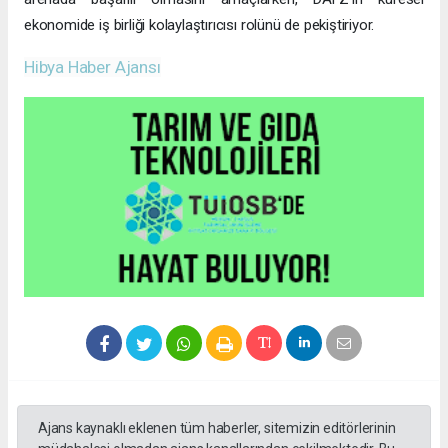
Ortaklık, Türkiye genelindeki roadshowlar ile taçlandırılacak
Bu iş birliği, Türkiye genelinde düzenlenecek roadshowlar ile de
desteklenecek. Bu etkinlikler, Türk iş dünyasıyla doğrudan
iletişim kurarak Dubai’nin dünya standartlarındaki iş
ekosistemini tanıtacak ve CEPA’nın sunduğu fırsatları öne
çıkaracak. Bu roadshowlar, yatırım, iş birliği ve inovasyonu
teşvik ederek Türkiye ile Dubai arasındaki bağları da
güçlendirecek.
Etkin katılım ile büyümeyi desteklemek
Bu ortaklığın faydalarını maksimize etmek için, DAFZ ve