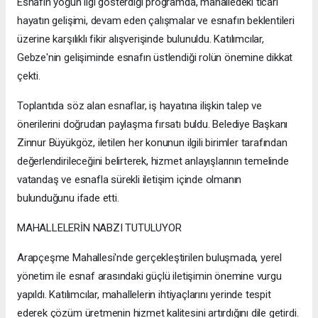
Esnafın yoğun ilgi gösterdiği programda, mahalledeki ticari
hayatın gelişimi, devam eden çalışmalar ve esnafın beklentileri
üzerine karşılıklı fikir alışverişinde bulunuldu. Katılımcılar,
Gebze'nin gelişiminde esnafın üstlendiği rolün önemine dikkat
çekti.
Toplantıda söz alan esnaflar, iş hayatına ilişkin talep ve
önerilerini doğrudan paylaşma fırsatı buldu. Belediye Başkanı
Zinnur Büyükgöz, iletilen her konunun ilgili birimler tarafından
değerlendirileceğini belirterek, hizmet anlayışlarının temelinde
vatandaş ve esnafla sürekli iletişim içinde olmanın
bulunduğunu ifade etti.
MAHALLELERİN NABZI TUTULUYOR
Arapçeşme Mahallesi'nde gerçekleştirilen buluşmada, yerel
yönetim ile esnaf arasındaki güçlü iletişimin önemine vurgu
yapıldı. Katılımcılar, mahallelerin ihtiyaçlarını yerinde tespit
ederek çözüm üretmenin hizmet kalitesini artırdığını dile getirdi.