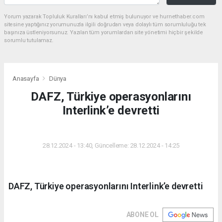
Yorum yazarak Topluluk Kuralları’nı kabul etmiş bulunuyor ve hurnethaber.com
sitesine yaptığınız yorumunuzla ilgili doğrudan veya dolaylı tüm sorumluluğu tek
başınıza üstleniyorsunuz. Yazılan tüm yorumlardan site yönetimi hiçbir şekilde
sorumlu tutulamaz.
Anasayfa
Dünya
DAFZ, Türkiye operasyonlarını
Interlink’e devretti
DÜNYA
28.12.2024 - 13:40, Güncelleme: 28.12.2024 - 14:25
DAFZ, Türkiye operasyonlarını Interlink’e devretti
ABONE OL