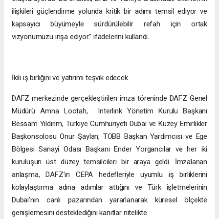
milyar dolarlık yatırım yapması, BAE’yi Türkiye’nin en önemli
yatırımcılarından biri haline getiriyor. Bu anlaşma, üretim, lojistik
ve teknoloji gibi alanlarda iş birliklerini hızlandırıyor.
İş birliğinin önemine dikkat çeken DAFZ Genel Müdürü Amna
Lootah, “Türkiye’nin dinamik girişimcilik ekosistemi, küresel
genişleme için benzersiz bir potansiyel sunuyor. CEPA
aracılığıyla Türk işletmelerinin Dubai’nin ekonomisine sorunsuz
bir şekilde entegre olmasını sağlayacak bir çerçeve
oluşturuyoruz. Bu ortaklık, BAE ve Türkiye arasındaki ekonomik
ilişkileri güçlendirme yolunda kritik bir adımı temsil ediyor ve
kapsayıcı büyümeyle sürdürülebilir refah için ortak
vizyonumuzu inşa ediyor.” ifadelerini kullandı.