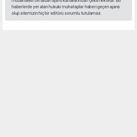
Interlink, Türk iş dünyasıyla yakın iletişim kurmaya odaklanacak.
Roadshowlar, sadece farkındalık yaratmakla kalmayacak, aynı
zamanda CEPA’nın sürdürülebilir ticaret ortaklıkları kurma
hedefleri doğrultusunda uzun vadeli ticaret ilişkileri için de bir
platform sağlayacak.
Uzun vadeli büyümeye yönelik ekonomik sinerjiler
CEPA ile enerji, üretim ve lojistik dahil birçok sektörde
öngörülen hızlı büyümeyle ikili ticaret ve yatırımlar için sağlam
bir temel oluşturuluyor. DAFZ’ın Türkiye operasyonlarını
Interlink’e devretmesi, iki ülkenin işletmelerinin rekabetçi küresel
arenada başarılı olmasını amaçlarken, DAFZ’ın küresel
ekonomide iş birliği kolaylaştırıcısı rolünü de pekiştiriyor.
Hibya Haber Ajansı