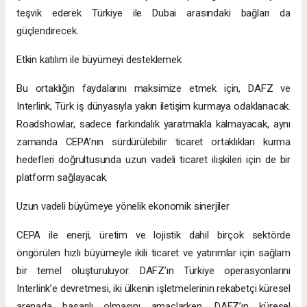
Dubai’nin canlı pazarından yararlanarak küresel ölçekte
genişlemesini desteklediğini kanıtlar nitelikte.
Yapılan iş birliğine dair memnuniyetini dile getiren Interlink
Yönetim Kurulu Başkanı Bessam Yıldırım “Bu iş birliği, CEPA
çerçevesiyle uyumlu olarak, Türk işletmelerine operasyonel
kolaylık, pazar erişimi ve Dubai’deki stratejik fırsatlardan
yararlanma imkanı sunuyor. DAFZ ile on iki yıllık ortaklığımız,
Türkiye’nin dinamik ekonomisini Dubai’nin küresel ticaret ağıyla
birleştirme gücümüzü pekiştiriyor ve sürdürülebilir büyümeye
katkı sağlayan bir köprü oluşturuyor.” dedi.