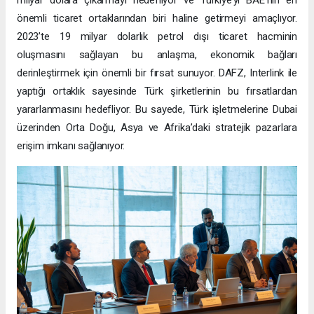
milyar dolara çıkarmayı hedefliyor ve Türkiye’yi BAE’nin en
önemli ticaret ortaklarından biri haline getirmeyi amaçlıyor.
2023’te 19 milyar dolarlık petrol dışı ticaret hacminin
oluşmasını sağlayan bu anlaşma, ekonomik bağları
derinleştirmek için önemli bir fırsat sunuyor. DAFZ, Interlink ile
yaptığı ortaklık sayesinde Türk şirketlerinin bu fırsatlardan
yararlanmasını hedefliyor. Bu sayede, Türk işletmelerine Dubai
üzerinden Orta Doğu, Asya ve Afrika’daki stratejik pazarlara
erişim imkanı sağlanıyor.