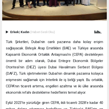
Erkek
|
Kadın
(Haberi Sesli Oku)
Türk Şirketleri, Dubai’nin canlı pazarına daha kolay erişim
sağlayacak. Birleşik Arap Emirlikleri (BAE) ve Türkiye arasında
Kapsamlı Ekonomik Ortaklık Anlaşması’nı (CEPA) destekleyen
önemli bir adım olarak, Dubai Entegre Ekonomik Bölgeler
Otoritesi’nin (DIEZ) üyesi Dubai Havalimanı Serbest Bölgesi
(DAFZ), Türk işletmelerinin Dubai’nin dinamik pazarına kolayca
erişmesini sağlamak için Interlink ile iş birliği yaptı. Bu ortaklık,
CEPA’nın ticareti artırma, engelleri azaltma ve iki ülke arasında
ekonomik refahı destekleme hedeflerini temel alıyor.
Eylül 2023’te yürürlüğe giren CEPA, ikili ticareti 2028’e kadar 40