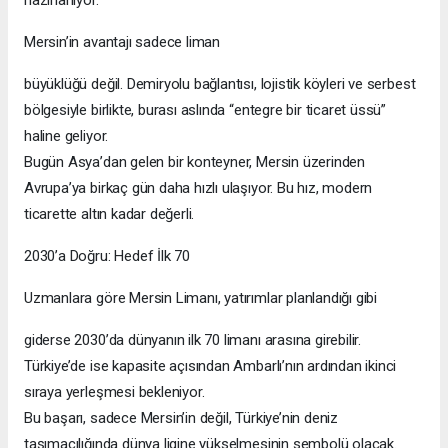
hazırlanıyor.
Mersin’in avantajı sadece liman
büyüklüğü değil. Demiryolu bağlantısı, lojistik köyleri ve serbest
bölgesiyle birlikte, burası aslında “entegre bir ticaret üssü”
haline geliyor.
Bugün Asya’dan gelen bir konteyner, Mersin üzerinden
Avrupa’ya birkaç gün daha hızlı ulaşıyor. Bu hız, modern
ticarette altın kadar değerli.
2030’a Doğru: Hedef İlk 70
Uzmanlara göre Mersin Limanı, yatırımlar planlandığı gibi
giderse 2030’da dünyanın ilk 70 limanı arasına girebilir.
Türkiye’de ise kapasite açısından Ambarlı’nın ardından ikinci
sıraya yerleşmesi bekleniyor.
Bu başarı, sadece Mersin’in değil, Türkiye’nin deniz
taşımacılığında dünya ligine yükselmesinin sembolü olacak.