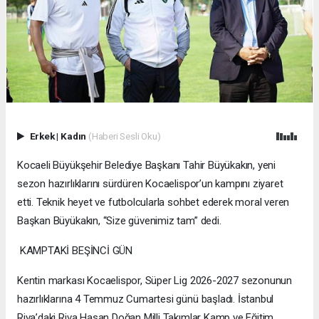
Erkek
|
Kadın
(Haberi Sesli Oku)
Kocaeli Büyükşehir Belediye Başkanı Tahir Büyükakın, yeni
sezon hazırlıklarını sürdüren Kocaelispor’un kampını ziyaret
etti. Teknik heyet ve futbolcularla sohbet ederek moral veren
Başkan Büyükakın, “Size güvenimiz tam” dedi.
KAMPTAKİ BEŞİNCİ GÜN
Kentin markası Kocaelispor, Süper Lig 2026-2027 sezonunun
hazırlıklarına 4 Temmuz Cumartesi günü başladı. İstanbul
Riva’daki Riva Hasan Doğan Milli Takımlar Kamp ve Eğitim