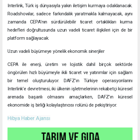
Interlink, Türk iş dünyasıyla yakın iletişim kurmaya odaklanacak.
Roadshowlar, sadece farkındalık yaratmakla kalmayacak, aynı
zamanda CEPA’nın sürdürülebilir ticaret ortaklıkları kurma
hedefleri doğrultusunda uzun vadeli ticaret ilişkileri için de bir
platform sağlayacak.
Uzun vadeli büyümeye yönelik ekonomik sinerjiler
CEPA ile enerji, üretim ve lojistik dahil birçok sektörde
öngörülen hızlı büyümeyle ikili ticaret ve yatırımlar için sağlam
bir temel oluşturuluyor. DAFZ’ın Türkiye operasyonlarını
Interlink’e devretmesi, iki ülkenin işletmelerinin rekabetçi küresel
arenada başarılı olmasını amaçlarken, DAFZ’ın küresel
ekonomide iş birliği kolaylaştırıcısı rolünü de pekiştiriyor.
Hibya Haber Ajansı