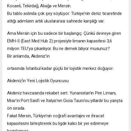
Kocaeli, Tekirdağ, Aliağa ve Mersin.
Bu tablo aslında çok şey söylüyor: Türkiye’nin deniz ticaretinde
attığı adımların artık uluslararası sahnede karşılığı var.
Ama Mersin için bu sadece bir başlangıç. Çünkü devreye giren
EMH-II (East Med Hub 2) projesiyle limanın kapasitesi 3,6
milyon TEU’ya çıkarılıyor. Bu ne demek biliyor musunuz?
Bir anlamda, Akdeniz’in
ortasında İstanbul kadar güçlü bir lojistik merkez doğuyor.
Akdeniz’in Yeni Lojistik Oyuncusu
Akdeniz havzasında rekabet sert. Yunanistan’ın Pire Limanı,
Mısır’ın Port Said’i ve İtalya’nın Gioia Tauro’su yıllardır bu yarışta
ön sırada.
Fakat Mersin, Türkiye’nin coğrafi avantajını ve ihracat
kapasitesini birleştirerek bu ligde kalıcı bir yer edinmeye