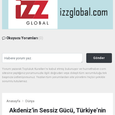
Okuyucu Yorumları
(0)
Gönder
Yorum yazarak Topluluk Kuralları’nı kabul etmiş bulunuyor ve hurnethaber.com
sitesine yaptığınız yorumunuzla ilgili doğrudan veya dolaylı tüm sorumluluğu tek
başınıza üstleniyorsunuz. Yazılan tüm yorumlardan site yönetimi hiçbir şekilde
sorumlu tutulamaz.
Anasayfa
Dünya
Akdeniz’in Sessiz Gücü, Türkiye’nin