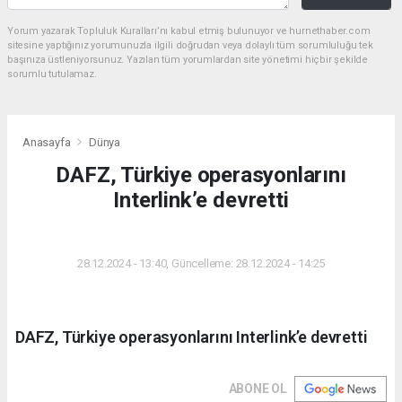
Yorum yazarak Topluluk Kuralları’nı kabul etmiş bulunuyor ve hurnethaber.com
sitesine yaptığınız yorumunuzla ilgili doğrudan veya dolaylı tüm sorumluluğu tek
başınıza üstleniyorsunuz. Yazılan tüm yorumlardan site yönetimi hiçbir şekilde
sorumlu tutulamaz.
Anasayfa
Dünya
DAFZ, Türkiye operasyonlarını
Interlink’e devretti
DÜNYA
28.12.2024 - 13:40, Güncelleme: 28.12.2024 - 14:25
DAFZ, Türkiye operasyonlarını Interlink’e devretti
ABONE OL