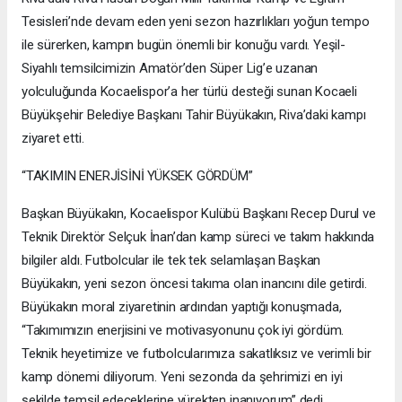
Tesisleri’nde devam eden yeni sezon hazırlıkları yoğun tempo
ile sürerken, kampın bugün önemli bir konuğu vardı. Yeşil-
Siyahlı temsilcimizin Amatör’den Süper Lig’e uzanan
yolculuğunda Kocaelispor’a her türlü desteği sunan Kocaeli
Büyükşehir Belediye Başkanı Tahir Büyükakın, Riva’daki kampı
ziyaret etti.
“TAKIMIN ENERJİSİNİ YÜKSEK GÖRDÜM”
Başkan Büyükakın, Kocaelispor Kulübü Başkanı Recep Durul ve
Teknik Direktör Selçuk İnan’dan kamp süreci ve takım hakkında
bilgiler aldı. Futbolcular ile tek tek selamlaşan Başkan
Büyükakın, yeni sezon öncesi takıma olan inancını dile getirdi.
Büyükakın moral ziyaretinin ardından yaptığı konuşmada,
“Takımımızın enerjisini ve motivasyonunu çok iyi gördüm.
Teknik heyetimize ve futbolcularımıza sakatlıksız ve verimli bir
kamp dönemi diliyorum. Yeni sezonda da şehrimizi en iyi
şekilde temsil edeceklerine yürekten inanıyorum” dedi.