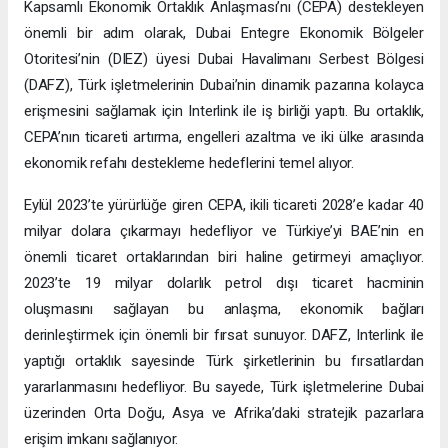
Kapsamlı Ekonomik Ortaklık Anlaşması’nı (CEPA) destekleyen
önemli bir adım olarak, Dubai Entegre Ekonomik Bölgeler
Otoritesi’nin (DIEZ) üyesi Dubai Havalimanı Serbest Bölgesi
(DAFZ), Türk işletmelerinin Dubai’nin dinamik pazarına kolayca
erişmesini sağlamak için Interlink ile iş birliği yaptı. Bu ortaklık,
CEPA’nın ticareti artırma, engelleri azaltma ve iki ülke arasında
ekonomik refahı destekleme hedeflerini temel alıyor.
Eylül 2023’te yürürlüğe giren CEPA, ikili ticareti 2028’e kadar 40
milyar dolara çıkarmayı hedefliyor ve Türkiye’yi BAE’nin en
önemli ticaret ortaklarından biri haline getirmeyi amaçlıyor.
2023’te 19 milyar dolarlık petrol dışı ticaret hacminin
oluşmasını sağlayan bu anlaşma, ekonomik bağları
derinleştirmek için önemli bir fırsat sunuyor. DAFZ, Interlink ile
yaptığı ortaklık sayesinde Türk şirketlerinin bu fırsatlardan
yararlanmasını hedefliyor. Bu sayede, Türk işletmelerine Dubai
üzerinden Orta Doğu, Asya ve Afrika’daki stratejik pazarlara
erişim imkanı sağlanıyor.