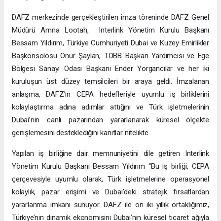
DAFZ merkezinde gerçekleştirilen imza töreninde DAFZ Genel
Müdürü Amna Lootah, Interlink Yönetim Kurulu Başkanı
Bessam Yıldırım, Türkiye Cumhuriyeti Dubai ve Kuzey Emirlikler
Başkonsolosu Onur Şaylan, TOBB Başkan Yardımcısı ve Ege
Bölgesi Sanayi Odası Başkanı Ender Yorgancılar ve her iki
kuruluşun üst düzey temsilcileri bir araya geldi. İmzalanan
anlaşma, DAFZ’ın CEPA hedefleriyle uyumlu iş birliklerini
kolaylaştırma adına adımlar attığını ve Türk işletmelerinin
Dubai’nin canlı pazarından yararlanarak küresel ölçekte
genişlemesini desteklediğini kanıtlar nitelikte.
Yapılan iş birliğine dair memnuniyetini dile getiren Interlink
Yönetim Kurulu Başkanı Bessam Yıldırım “Bu iş birliği, CEPA
çerçevesiyle uyumlu olarak, Türk işletmelerine operasyonel
kolaylık, pazar erişimi ve Dubai’deki stratejik fırsatlardan
yararlanma imkanı sunuyor. DAFZ ile on iki yıllık ortaklığımız,
Türkiye’nin dinamik ekonomisini Dubai’nin küresel ticaret ağıyla