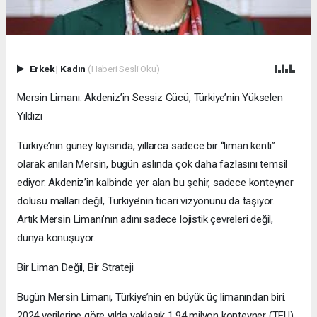
Erkek
|
Kadın
(Haberi Sesli Oku)
Mersin Limanı: Akdeniz’in Sessiz Gücü, Türkiye’nin Yükselen
Yıldızı
Türkiye’nin güney kıyısında, yıllarca sadece bir “liman kenti”
olarak anılan Mersin, bugün aslında çok daha fazlasını temsil
ediyor. Akdeniz’in kalbinde yer alan bu şehir, sadece konteyner
dolusu malları değil, Türkiye’nin ticari vizyonunu da taşıyor.
Artık Mersin Limanı’nın adını sadece lojistik çevreleri değil,
dünya konuşuyor.
Bir Liman Değil, Bir Strateji
Bugün Mersin Limanı, Türkiye’nin en büyük üç limanından biri.
2024 verilerine göre yılda yaklaşık 1,94 milyon konteyner (TEU)