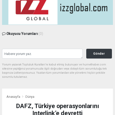
Okuyucu Yorumları
(0)
Gönder
Yorum yazarak Topluluk Kuralları’nı kabul etmiş bulunuyor ve hurnethaber.com
sitesine yaptığınız yorumunuzla ilgili doğrudan veya dolaylı tüm sorumluluğu tek
başınıza üstleniyorsunuz. Yazılan tüm yorumlardan site yönetimi hiçbir şekilde
sorumlu tutulamaz.
Anasayfa
Dünya
DAFZ, Türkiye operasyonlarını
Interlink’e devretti