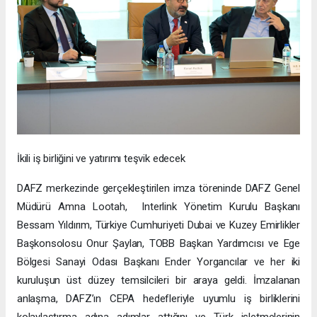
İkili iş birliğini ve yatırımı teşvik edecek
DAFZ merkezinde gerçekleştirilen imza töreninde DAFZ Genel
Müdürü Amna Lootah, Interlink Yönetim Kurulu Başkanı
Bessam Yıldırım, Türkiye Cumhuriyeti Dubai ve Kuzey Emirlikler
Başkonsolosu Onur Şaylan, TOBB Başkan Yardımcısı ve Ege
Bölgesi Sanayi Odası Başkanı Ender Yorgancılar ve her iki
kuruluşun üst düzey temsilcileri bir araya geldi. İmzalanan
anlaşma, DAFZ’ın CEPA hedefleriyle uyumlu iş birliklerini
kolaylaştırma adına adımlar attığını ve Türk işletmelerinin