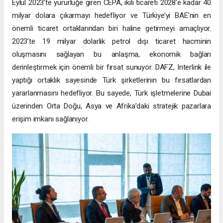
Eylül 2023’te yürürlüğe giren CEPA, ikili ticareti 2028’e kadar 40
milyar dolara çıkarmayı hedefliyor ve Türkiye’yi BAE’nin en
önemli ticaret ortaklarından biri haline getirmeyi amaçlıyor.
2023’te 19 milyar dolarlık petrol dışı ticaret hacminin
oluşmasını sağlayan bu anlaşma, ekonomik bağları
derinleştirmek için önemli bir fırsat sunuyor. DAFZ, Interlink ile
yaptığı ortaklık sayesinde Türk şirketlerinin bu fırsatlardan
yararlanmasını hedefliyor. Bu sayede, Türk işletmelerine Dubai
üzerinden Orta Doğu, Asya ve Afrika’daki stratejik pazarlara
erişim imkanı sağlanıyor.