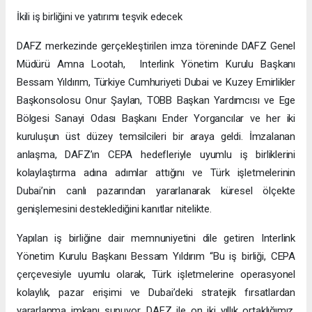
İkili iş birliğini ve yatırımı teşvik edecek
DAFZ merkezinde gerçekleştirilen imza töreninde DAFZ Genel
Müdürü Amna Lootah, Interlink Yönetim Kurulu Başkanı
Bessam Yıldırım, Türkiye Cumhuriyeti Dubai ve Kuzey Emirlikler
Başkonsolosu Onur Şaylan, TOBB Başkan Yardımcısı ve Ege
Bölgesi Sanayi Odası Başkanı Ender Yorgancılar ve her iki
kuruluşun üst düzey temsilcileri bir araya geldi. İmzalanan
anlaşma, DAFZ’ın CEPA hedefleriyle uyumlu iş birliklerini
kolaylaştırma adına adımlar attığını ve Türk işletmelerinin
Dubai’nin canlı pazarından yararlanarak küresel ölçekte
genişlemesini desteklediğini kanıtlar nitelikte.
Yapılan iş birliğine dair memnuniyetini dile getiren Interlink
Yönetim Kurulu Başkanı Bessam Yıldırım “Bu iş birliği, CEPA
çerçevesiyle uyumlu olarak, Türk işletmelerine operasyonel
kolaylık, pazar erişimi ve Dubai’deki stratejik fırsatlardan
yararlanma imkanı sunuyor. DAFZ ile on iki yıllık ortaklığımız,