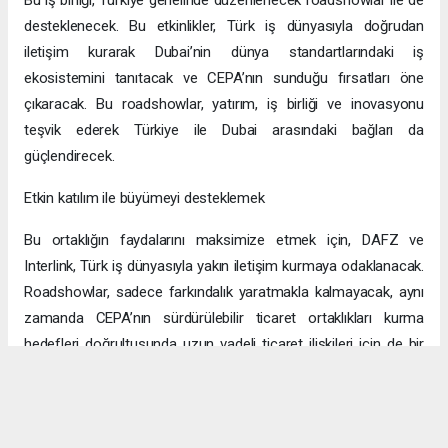
desteklenecek. Bu etkinlikler, Türk iş dünyasıyla doğrudan
iletişim kurarak Dubai’nin dünya standartlarındaki iş
ekosistemini tanıtacak ve CEPA’nın sunduğu fırsatları öne
çıkaracak. Bu roadshowlar, yatırım, iş birliği ve inovasyonu
teşvik ederek Türkiye ile Dubai arasındaki bağları da
güçlendirecek.
Etkin katılım ile büyümeyi desteklemek
Bu ortaklığın faydalarını maksimize etmek için, DAFZ ve
Interlink, Türk iş dünyasıyla yakın iletişim kurmaya odaklanacak.
Roadshowlar, sadece farkındalık yaratmakla kalmayacak, aynı
zamanda CEPA’nın sürdürülebilir ticaret ortaklıkları kurma
hedefleri doğrultusunda uzun vadeli ticaret ilişkileri için de bir
platform sağlayacak.
Uzun vadeli büyümeye yönelik ekonomik sinerjiler