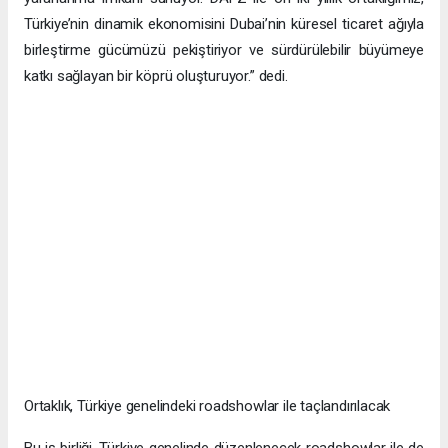
Türkiye’nin dinamik ekonomisini Dubai’nin küresel ticaret ağıyla
birleştirme gücümüzü pekiştiriyor ve sürdürülebilir büyümeye
katkı sağlayan bir köprü oluşturuyor.” dedi.
Ortaklık, Türkiye genelindeki roadshowlar ile taçlandırılacak
Bu iş birliği, Türkiye genelinde düzenlenecek roadshowlar ile de