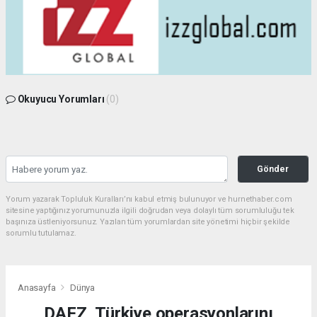
Okuyucu Yorumları
(0)
Gönder
Yorum yazarak Topluluk Kuralları’nı kabul etmiş bulunuyor ve hurnethaber.com
sitesine yaptığınız yorumunuzla ilgili doğrudan veya dolaylı tüm sorumluluğu tek
başınıza üstleniyorsunuz. Yazılan tüm yorumlardan site yönetimi hiçbir şekilde
sorumlu tutulamaz.
Anasayfa
Dünya
DAFZ, Türkiye operasyonlarını