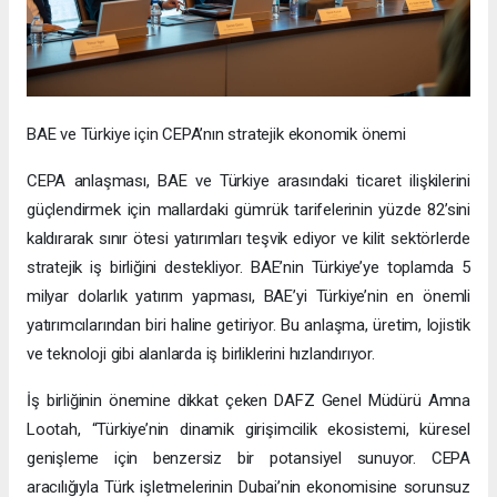
BAE ve Türkiye için CEPA’nın stratejik ekonomik önemi
CEPA anlaşması, BAE ve Türkiye arasındaki ticaret ilişkilerini
güçlendirmek için mallardaki gümrük tarifelerinin yüzde 82’sini
kaldırarak sınır ötesi yatırımları teşvik ediyor ve kilit sektörlerde
stratejik iş birliğini destekliyor. BAE’nin Türkiye’ye toplamda 5
milyar dolarlık yatırım yapması, BAE’yi Türkiye’nin en önemli
yatırımcılarından biri haline getiriyor. Bu anlaşma, üretim, lojistik
ve teknoloji gibi alanlarda iş birliklerini hızlandırıyor.
İş birliğinin önemine dikkat çeken DAFZ Genel Müdürü Amna
Lootah, “Türkiye’nin dinamik girişimcilik ekosistemi, küresel
genişleme için benzersiz bir potansiyel sunuyor. CEPA
aracılığıyla Türk işletmelerinin Dubai’nin ekonomisine sorunsuz