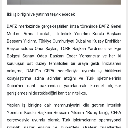
İkili iş birliğini ve yatırımı teşvik edecek
DAFZ merkezinde gerçekleştirilen imza töreninde DAFZ Genel
Müdürü Amna Lootah, Interlink Yönetim Kurulu Başkanı
Bessam Yıldırım, Türkiye Cumhuriyeti Dubai ve Kuzey Emirlikler
Başkonsolosu Onur Şaylan, TOBB Başkan Yardımcısı ve Ege
Bölgesi Sanayi Odası Başkanı Ender Yorgancılar ve her iki
kuruluşun üst düzey temsilcileri bir araya geldi. İmzalanan
anlaşma, DAFZ’ın CEPA hedefleriyle uyumlu iş birliklerini
kolaylaştırma adına adımlar attığını ve Türk işletmelerinin
Dubai’nin canlı pazarından yararlanarak küresel ölçekte
genişlemesini desteklediğini kanıtlar nitelikte.
Yapılan iş birliğine dair memnuniyetini dile getiren Interlink
Yönetim Kurulu Başkanı Bessam Yıldırım “Bu iş birliği, CEPA
çerçevesiyle uyumlu olarak, Türk işletmelerine operasyonel
kolaylık, pazar erişimi ve Dubai’deki stratejik fırsatlardan