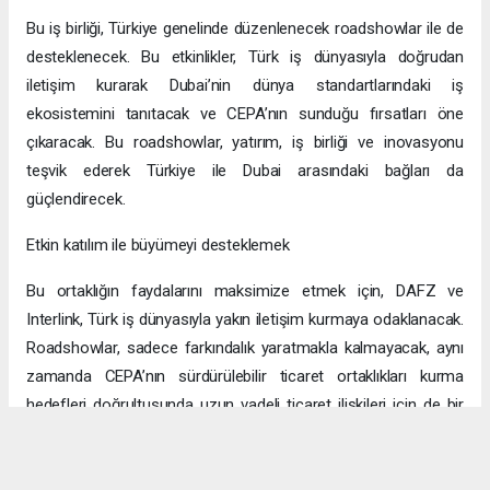
Bu iş birliği, Türkiye genelinde düzenlenecek roadshowlar ile de
desteklenecek. Bu etkinlikler, Türk iş dünyasıyla doğrudan
iletişim kurarak Dubai’nin dünya standartlarındaki iş
ekosistemini tanıtacak ve CEPA’nın sunduğu fırsatları öne
çıkaracak. Bu roadshowlar, yatırım, iş birliği ve inovasyonu
teşvik ederek Türkiye ile Dubai arasındaki bağları da
güçlendirecek.
Etkin katılım ile büyümeyi desteklemek
Bu ortaklığın faydalarını maksimize etmek için, DAFZ ve
Interlink, Türk iş dünyasıyla yakın iletişim kurmaya odaklanacak.
Roadshowlar, sadece farkındalık yaratmakla kalmayacak, aynı
zamanda CEPA’nın sürdürülebilir ticaret ortaklıkları kurma
hedefleri doğrultusunda uzun vadeli ticaret ilişkileri için de bir
platform sağlayacak.
Uzun vadeli büyümeye yönelik ekonomik sinerjiler