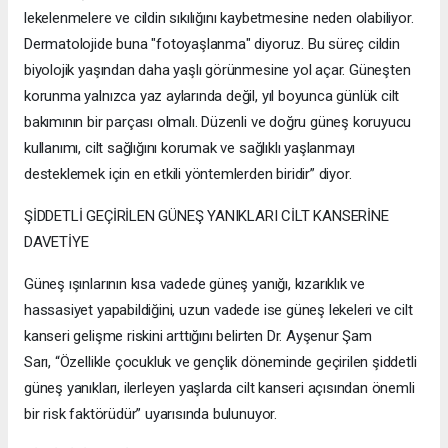
lekelenmelere ve cildin sıkılığını kaybetmesine neden olabiliyor.
Dermatolojide buna "fotoyaşlanma" diyoruz. Bu süreç cildin
biyolojik yaşından daha yaşlı görünmesine yol açar. Güneşten
korunma yalnızca yaz aylarında değil, yıl boyunca günlük cilt
bakımının bir parçası olmalı. Düzenli ve doğru güneş koruyucu
kullanımı, cilt sağlığını korumak ve sağlıklı yaşlanmayı
desteklemek için en etkili yöntemlerden biridir” diyor.
ŞİDDETLİ GEÇİRİLEN GÜNEŞ YANIKLARI CİLT KANSERİNE
DAVETİYE
Güneş ışınlarının kısa vadede güneş yanığı, kızarıklık ve
hassasiyet yapabildiğini, uzun vadede ise güneş lekeleri ve cilt
kanseri gelişme riskini arttığını belirten Dr. Ayşenur Şam
Sarı, “Özellikle çocukluk ve gençlik döneminde geçirilen şiddetli
güneş yanıkları, ilerleyen yaşlarda cilt kanseri açısından önemli
bir risk faktörüdür” uyarısında bulunuyor.