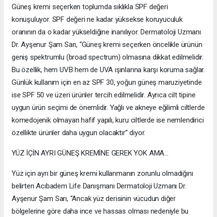
Güneş kremi seçerken toplumda sıklıkla SPF değeri
konuşuluyor. SPF değeri ne kadar yüksekse koruyuculuk
oranının da o kadar yükseldiğine inanılıyor. Dermatoloji Uzmanı
Dr. Ayşenur Şam Sarı, “Güneş kremi seçerken öncelikle ürünün
geniş spektrumlu (broad spectrum) olmasına dikkat edilmelidir.
Bu özellik, hem UVB hem de UVA ışınlarına karşı koruma sağlar.
Günlük kullanım için en az SPF 30, yoğun güneş maruziyetinde
ise SPF 50 ve üzeri ürünler tercih edilmelidir. Ayrıca cilt tipine
uygun ürün seçimi de önemlidir. Yağlı ve akneye eğilimli ciltlerde
komedojenik olmayan hafif yapılı, kuru ciltlerde ise nemlendirici
özellikte ürünler daha uygun olacaktır” diyor.
YÜZ İÇİN AYRI GÜNEŞ KREMİNE GEREK YOK AMA…
Yüz için ayrı bir güneş kremi kullanmanın zorunlu olmadığını
belirten Acıbadem Life Danışmanı Dermatoloji Uzmanı Dr.
Ayşenur Şam Sarı, “Ancak yüz derisinin vücudun diğer
bölgelerine göre daha ince ve hassas olması nedeniyle bu