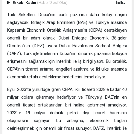
Erkek
|
Kadın
(Haberi Sesli Oku)
Türk Şirketleri, Dubai’nin canlı pazarına daha kolay erişim
sağlayacak. Birleşik Arap Emirlikleri (BAE) ve Türkiye arasında
Kapsamlı Ekonomik Ortaklık Anlaşması’nı (CEPA) destekleyen
önemli bir adım olarak, Dubai Entegre Ekonomik Bölgeler
Otoritesi’nin (DIEZ) üyesi Dubai Havalimanı Serbest Bölgesi
(DAFZ), Türk işletmelerinin Dubai’nin dinamik pazarına kolayca
erişmesini sağlamak için Interlink ile iş birliği yaptı. Bu ortaklık,
CEPA’nın ticareti artırma, engelleri azaltma ve iki ülke arasında
ekonomik refahı destekleme hedeflerini temel alıyor.
Eylül 2023’te yürürlüğe giren CEPA, ikili ticareti 2028’e kadar 40
milyar dolara çıkarmayı hedefliyor ve Türkiye’yi BAE’nin en
önemli ticaret ortaklarından biri haline getirmeyi amaçlıyor.
2023’te 19 milyar dolarlık petrol dışı ticaret hacminin
oluşmasını sağlayan bu anlaşma, ekonomik bağları
derinleştirmek için önemli bir fırsat sunuyor. DAFZ, Interlink ile