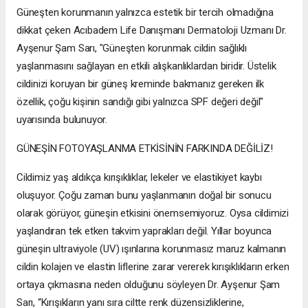
Güneşten korunmanın yalnızca estetik bir tercih olmadığına
dikkat çeken Acıbadem Life Danışmanı Dermatoloji Uzmanı Dr.
Ayşenur Şam Sarı, "Güneşten korunmak cildin sağlıklı
yaşlanmasını sağlayan en etkili alışkanlıklardan biridir. Üstelik
cildinizi koruyan bir güneş kreminde bakmanız gereken ilk
özellik, çoğu kişinin sandığı gibi yalnızca SPF değeri değil"
uyarısında bulunuyor.
GÜNEŞİN FOTOYAŞLANMA ETKİSİNİN FARKINDA DEĞİLİZ!
Cildimiz yaş aldıkça kırışıklıklar, lekeler ve elastikiyet kaybı
oluşuyor. Çoğu zaman bunu yaşlanmanın doğal bir sonucu
olarak görüyor, güneşin etkisini önemsemiyoruz. Oysa cildimizi
yaşlandıran tek etken takvim yaprakları değil. Yıllar boyunca
güneşin ultraviyole (UV) ışınlarına korunmasız maruz kalmanın
cildin kolajen ve elastin liflerine zarar vererek kırışıklıkların erken
ortaya çıkmasına neden olduğunu söyleyen Dr. Ayşenur Şam
Sarı, “Kırışıkların yanı sıra ciltte renk düzensizliklerine,