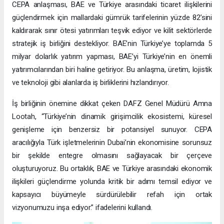
CEPA anlaşması, BAE ve Türkiye arasındaki ticaret ilişkilerini
güçlendirmek için mallardaki gümrük tarifelerinin yüzde 82’sini
kaldırarak sınır ötesi yatırımları teşvik ediyor ve kilit sektörlerde
stratejik iş birliğini destekliyor. BAE’nin Türkiye’ye toplamda 5
milyar dolarlık yatırım yapması, BAE’yi Türkiye’nin en önemli
yatırımcılarından biri haline getiriyor. Bu anlaşma, üretim, lojistik
ve teknoloji gibi alanlarda iş birliklerini hızlandırıyor.
İş birliğinin önemine dikkat çeken DAFZ Genel Müdürü Amna
Lootah, “Türkiye’nin dinamik girişimcilik ekosistemi, küresel
genişleme için benzersiz bir potansiyel sunuyor. CEPA
aracılığıyla Türk işletmelerinin Dubai’nin ekonomisine sorunsuz
bir şekilde entegre olmasını sağlayacak bir çerçeve
oluşturuyoruz. Bu ortaklık, BAE ve Türkiye arasındaki ekonomik
ilişkileri güçlendirme yolunda kritik bir adımı temsil ediyor ve
kapsayıcı büyümeyle sürdürülebilir refah için ortak
vizyonumuzu inşa ediyor.” ifadelerini kullandı.