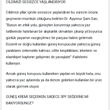
CİLDİMİZİ SESSİZCE YAŞLANDIRIYOR
Cildimizi yıllar içinde sessizce yaşlandıran bu sürecin önüne
geçmenin mümkün olduğunu belirten Dr. Ayşenur Şam Sarı,
“Bunun en etkili yolu, güneşten korunmayı yalnızca yaz
tatillerinde hatırlanan bir alışkanlık olmaktan çıkarıp yıl boyunca
günlük yaşamın vazgeçilmez bir parçası haline getirmek.
Düzenli ve doğru kullanılan güneş koruyucular yalnızca güneş
yanıklarını önlemekle kalmaz; ciltte kırışıklıkların, lekelerin ve
elastikiyet kaybının gelişimini de yavaşlatır” ifadelerini
kullanıyor.
Ancak güneş koruyucu kullanırken yapılan en büyük hata, onu
yalnızca yaz aylarında ya da denize giderken kullanılan bir ürün
olarak görmek oluyor.
GÜNEŞ KREMİ SEÇERKEN SADECE SPF DEĞERİNE Mİ
BAKIYORSUNUZ?