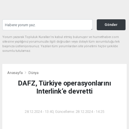
Gönder
Yorum yazarak Topluluk Kuralları’nı kabul etmiş bulunuyor ve hurnethaber.com
sitesine yaptığınız yorumunuzla ilgili doğrudan veya dolaylı tüm sorumluluğu tek
başınıza üstleniyorsunuz. Yazılan tüm yorumlardan site yönetimi hiçbir şekilde
sorumlu tutulamaz.
Anasayfa
Dünya
DAFZ, Türkiye operasyonlarını
Interlink’e devretti
DÜNYA
28.12.2024 - 13:40, Güncelleme: 28.12.2024 - 14:25