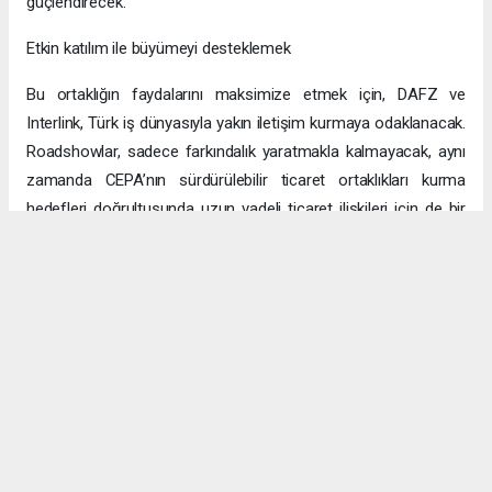
güçlendirecek.
Etkin katılım ile büyümeyi desteklemek
Bu ortaklığın faydalarını maksimize etmek için, DAFZ ve
Interlink, Türk iş dünyasıyla yakın iletişim kurmaya odaklanacak.
Roadshowlar, sadece farkındalık yaratmakla kalmayacak, aynı
zamanda CEPA’nın sürdürülebilir ticaret ortaklıkları kurma
hedefleri doğrultusunda uzun vadeli ticaret ilişkileri için de bir
platform sağlayacak.
Uzun vadeli büyümeye yönelik ekonomik sinerjiler
CEPA ile enerji, üretim ve lojistik dahil birçok sektörde
öngörülen hızlı büyümeyle ikili ticaret ve yatırımlar için sağlam
bir temel oluşturuluyor. DAFZ’ın Türkiye operasyonlarını
Interlink’e devretmesi, iki ülkenin işletmelerinin rekabetçi küresel
arenada başarılı olmasını amaçlarken, DAFZ’ın küresel
ekonomide iş birliği kolaylaştırıcısı rolünü de pekiştiriyor.