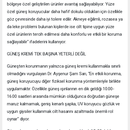
bölgeye özel geliştirilen ürünler avantaj sağlayabiliyor. Yüze
özel güneş koruyucular daha hafif dokulu oldukları için özellikle
göz çevresinde daha iyi tolere edilir. Akneye eğilimli, rozasea ya
da leke problemi bulunan kişilerde ise cilt tipine uygun yüze
özel ürünlerin tercih edilmesi daha konforlu ve etkili bir koruma
sağlayabilir" ifadelerini kullanıyor.
GÜNEŞ KREMİ TEK BAŞINA YETERLİ DEĞİL
Güneşten korunmanın yalnızca güneş kremi kullanmakla sınırlı
olmadığını vurgulayan Dr. Ayşenur Şam Sarı, "En etkili korunma,
güneş koruyucuyu diğer fiziksel korunma yöntemleriyle birlikte
uygulamaktır. Özellikle güneş ışınlarının en dik geldiği 10.00-
16.00 saatleri arasında mümkün olduğunca doğrudan güneşe
maruz kalmamak, geniş kenarlı şapka, UV koruyucu gözlük ve
uygun giysiler kullanmak cilt hasarını azaltmada önemli rol
oynar" diyor.