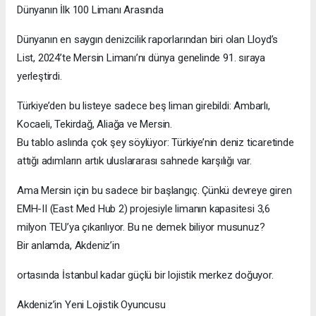
Dünyanın İlk 100 Limanı Arasında
Dünyanın en saygın denizcilik raporlarından biri olan Lloyd’s
List, 2024’te Mersin Limanı’nı dünya genelinde 91. sıraya
yerleştirdi.
Türkiye’den bu listeye sadece beş liman girebildi: Ambarlı,
Kocaeli, Tekirdağ, Aliağa ve Mersin.
Bu tablo aslında çok şey söylüyor: Türkiye’nin deniz ticaretinde
attığı adımların artık uluslararası sahnede karşılığı var.
Ama Mersin için bu sadece bir başlangıç. Çünkü devreye giren
EMH-II (East Med Hub 2) projesiyle limanın kapasitesi 3,6
milyon TEU’ya çıkarılıyor. Bu ne demek biliyor musunuz?
Bir anlamda, Akdeniz’in
ortasında İstanbul kadar güçlü bir lojistik merkez doğuyor.
Akdeniz’in Yeni Lojistik Oyuncusu