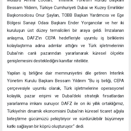
Bessam Yıldırım, Türkiye Cumhuriyeti Dubai ve Kuzey Emirlikler
Başkonsolosu Onur Şaylan, TOBB Başkan Yardımcısı ve Ege
Bölgesi Sanayi Odası Başkanı Ender Yorgancılar ve her iki
kuruluşun üst düzey temsilcileri bir araya geldi. İmzalanan
anlaşma, DAFZ’ın CEPA hedefleriyle uyumlu iş birliklerini
kolaylaştırma adına adımlar attığını ve Türk işletmelerinin
Dubai’nin canlı pazarından yararlanarak küresel ölçekte
genişlemesini desteklediğini kanıtlar nitelikte.
Yapılan iş birliğine dair memnuniyetini dile getiren Interlink
Yönetim Kurulu Başkanı Bessam Yıldırım “Bu iş birliği, CEPA
çerçevesiyle uyumlu olarak, Türk işletmelerine operasyonel
kolaylık, pazar erişimi ve Dubai’deki stratejik fırsatlardan
yararlanma imkanı sunuyor. DAFZ ile on iki yıllık ortaklığımız,
Türkiye’nin dinamik ekonomisini Dubai’nin küresel ticaret ağıyla
birleştirme gücümüzü pekiştiriyor ve sürdürülebilir büyümeye
katkı sağlayan bir köprü oluşturuyor.” dedi.