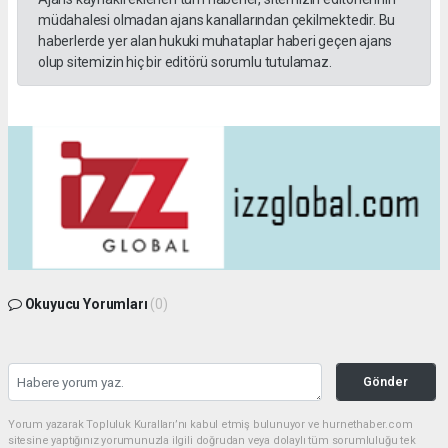
müdahalesi olmadan ajans kanallarından çekilmektedir. Bu
haberlerde yer alan hukuki muhataplar haberi geçen ajans
olup sitemizin hiç bir editörü sorumlu tutulamaz.
Okuyucu Yorumları
(0)
Gönder
Yorum yazarak Topluluk Kuralları’nı kabul etmiş bulunuyor ve hurnethaber.com
sitesine yaptığınız yorumunuzla ilgili doğrudan veya dolaylı tüm sorumluluğu tek