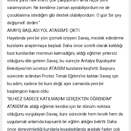
varamıyorum. Ne kendime zaman ayırabiliyordum ne de
çocuklarıma istediğim gibi destek olabiliyordum. O gün ‘bir şey
değişmeli’ dedim.”
ARAYIŞ BAŞLADI YOL ATASEM’E ÇIKTI
Hayatında yeni bir yön çizmek isteyen Savaş, meslek edindirme
kurslarını araştırmaya başladı. Daha önce ücretli olarak katıldığı
bazı kurslardan memnun kalmadığını, aldığı eğitimin yetersiz
olduğunu dile getiren Savaş, bu süreçte Antalya Büyükşehir
Belediyesi’nin ücretsiz ATASEM kurslarını keşfetti. Başvuru
sürecinin ardından Protez Tırnak Eğitimi’ne katılan Savaş için
bu adım, sadece bir kurs değil, aynı zamanda yeni bir
başlangıcın kapısı oldu.
“BU KEZ SADECE KATILMADIM GERÇEKTEN ÖĞRENDİM”
ATASEM’de aldığı eğitimin kendisi için bir dönüm noktası
olduğunu vurgulayan Savaş, kurs sürecinde hem teorik hem de
uygulamalı anlamda kapsamlı bir eğitim aldığını belirtti. Daha
önce deneyimlediği kurslarla kıyasladığında aradaki farkın çok