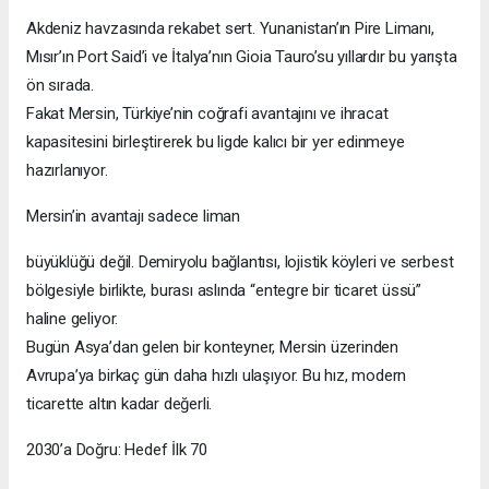
Akdeniz havzasında rekabet sert. Yunanistan’ın Pire Limanı,
Mısır’ın Port Said’i ve İtalya’nın Gioia Tauro’su yıllardır bu yarışta
ön sırada.
Fakat Mersin, Türkiye’nin coğrafi avantajını ve ihracat
kapasitesini birleştirerek bu ligde kalıcı bir yer edinmeye
hazırlanıyor.
Mersin’in avantajı sadece liman
büyüklüğü değil. Demiryolu bağlantısı, lojistik köyleri ve serbest
bölgesiyle birlikte, burası aslında “entegre bir ticaret üssü”
haline geliyor.
Bugün Asya’dan gelen bir konteyner, Mersin üzerinden
Avrupa’ya birkaç gün daha hızlı ulaşıyor. Bu hız, modern
ticarette altın kadar değerli.
2030’a Doğru: Hedef İlk 70