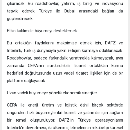
çıkaracak. Bu roadshowlar, yatırım, iş birliği ve inovasyonu
teşvik ederek Türkiye ile Dubai arasındaki bağları da
güçlendirecek.
Etkin katılım ile büyümeyi desteklemek
Bu ortaklığın faydalarını maksimize etmek için, DAFZ ve
Interlink, Türk iş dünyasıyla yakın iletişim kurmaya odaklanacak.
Roadshowlar, sadece farkındalık yaratmakla kalmayacak, aynı
zamanda CEPA’nın sürdürülebilir ticaret ortaklıkları kurma
hedefleri doğrultusunda uzun vadeli ticaret ilişkileri için de bir
platform sağlayacak.
Uzun vadeli büyümeye yönelik ekonomik sinerjiler
CEPA ile enerji, üretim ve lojistik dahil birçok sektörde
öngörülen hızlı büyümeyle ikili ticaret ve yatırımlar için sağlam
bir temel oluşturuluyor. DAFZ’ın Türkiye operasyonlarını
Interlink’e devretmesi, iki ülkenin işletmelerinin rekabetçi küresel