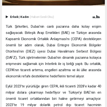
Erkek
|
Kadın
(Haberi Sesli Oku)
Türk Şirketleri, Dubai’nin canlı pazarına daha kolay erişim
sağlayacak. Birleşik Arap Emirlikleri (BAE) ve Türkiye arasında
Kapsamlı Ekonomik Ortaklık Anlaşması’nı (CEPA) destekleyen
önemli bir adım olarak, Dubai Entegre Ekonomik Bölgeler
Otoritesi’nin (DIEZ) üyesi Dubai Havalimanı Serbest Bölgesi
(DAFZ), Türk işletmelerinin Dubai’nin dinamik pazarına kolayca
erişmesini sağlamak için Interlink ile iş birliği yaptı. Bu ortaklık,
CEPA’nın ticareti artırma, engelleri azaltma ve iki ülke arasında
ekonomik refahı destekleme hedeflerini temel alıyor.
Eylül 2023’te yürürlüğe giren CEPA, ikili ticareti 2028’e kadar 40
milyar dolara çıkarmayı hedefliyor ve Türkiye’yi BAE’nin en
önemli ticaret ortaklarından biri haline getirmeyi amaçlıyor.
2023’te 19 milyar dolarlık petrol dışı ticaret hacminin