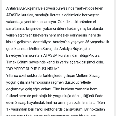
Antalya Büyükşehir Belediyesi bünyesinde faaliyet gösteren
ATASEM kursları, sunduğu ücretsiz eğitimlerle her yaştan
vatandaşa yeni bir kapı aralıyor. Güzellik sektöründen el
sanatlarına, bilişimden yabancı dillere kadar geniş bir alanda
verilen eğitimler, bireylerin hem meslek edinmesini hem de
kişisel gelişimini destekliyor. Antalya’da yaşayan 36 yaşındaki iki
çocuk annesi Meltem Savaş da, Antalya Büyükşehir
Belediyesi’nin ücretsiz ATASEM kurslarından aldığı Protez
Tırnak Eğitimi sayesinde kendi iş yerini açarak girişimci oldu.
“BİR YERDE DURUP DÜŞÜNDÜM”
Yıllarca özel sektörde farklı işlerde çalışan Meltem Savaş,
yoğun çalışma temposuna rağmen düşük ücretlerle
geçinmeye çalıştığını anlattı. Tüm bunların zamanla hem
fiziksel hem de psikolojik bir yorgunluğa dönüştüğünü ifade
eden Savaş, hayatındaki kırılma anını şu sözlerle anlattı: “Ben
17 yaşımdan beri farklı sektörlerde çalışıyorum. Bir noktadan
sonra şunu fark ettim; çok çalışıyorum ama hiçbir yere