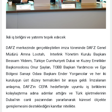
İkili iş birliğini ve yatırımı teşvik edecek
DAFZ merkezinde gerçekleştirilen imza töreninde DAFZ Genel
Müdürü Amna Lootah, Interlink Yönetim Kurulu Başkanı
Bessam Yıldırım, Türkiye Cumhuriyeti Dubai ve Kuzey Emirlikler
Başkonsolosu Onur Şaylan, TOBB Başkan Yardımcısı ve Ege
Bölgesi Sanayi Odası Başkanı Ender Yorgancılar ve her iki
kuruluşun üst düzey temsilcileri bir araya geldi. İmzalanan
anlaşma, DAFZ’ın CEPA hedefleriyle uyumlu iş birliklerini
kolaylaştırma adına adımlar attığını ve Türk işletmelerinin
Dubai’nin canlı pazarından yararlanarak küresel ölçekte
genişlemesini desteklediğini kanıtlar nitelikte.