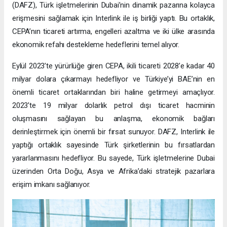
(DAFZ), Türk işletmelerinin Dubai’nin dinamik pazarına kolayca
erişmesini sağlamak için Interlink ile iş birliği yaptı. Bu ortaklık,
CEPA’nın ticareti artırma, engelleri azaltma ve iki ülke arasında
ekonomik refahı destekleme hedeflerini temel alıyor.
Eylül 2023’te yürürlüğe giren CEPA, ikili ticareti 2028’e kadar 40
milyar dolara çıkarmayı hedefliyor ve Türkiye’yi BAE’nin en
önemli ticaret ortaklarından biri haline getirmeyi amaçlıyor.
2023’te 19 milyar dolarlık petrol dışı ticaret hacminin
oluşmasını sağlayan bu anlaşma, ekonomik bağları
derinleştirmek için önemli bir fırsat sunuyor. DAFZ, Interlink ile
yaptığı ortaklık sayesinde Türk şirketlerinin bu fırsatlardan
yararlanmasını hedefliyor. Bu sayede, Türk işletmelerine Dubai
üzerinden Orta Doğu, Asya ve Afrika’daki stratejik pazarlara
erişim imkanı sağlanıyor.