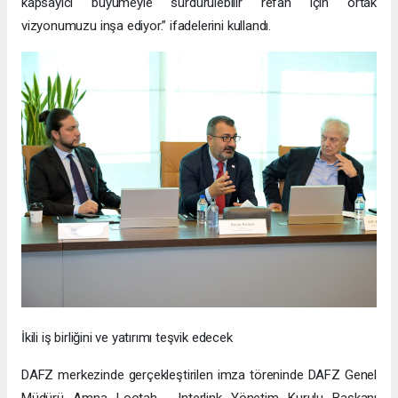
kapsayıcı büyümeyle sürdürülebilir refah için ortak
vizyonumuzu inşa ediyor.” ifadelerini kullandı.
İkili iş birliğini ve yatırımı teşvik edecek
DAFZ merkezinde gerçekleştirilen imza töreninde DAFZ Genel
Müdürü Amna Lootah, Interlink Yönetim Kurulu Başkanı