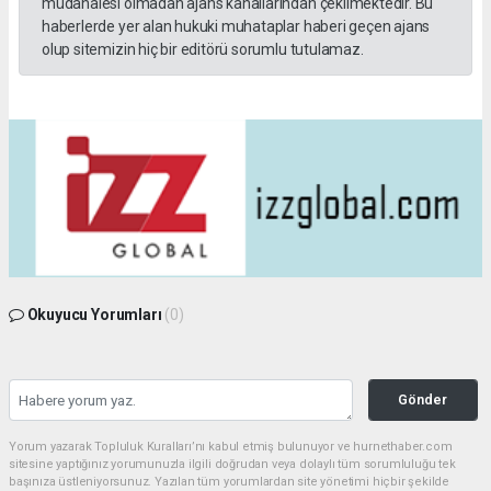
müdahalesi olmadan ajans kanallarından çekilmektedir. Bu
haberlerde yer alan hukuki muhataplar haberi geçen ajans
olup sitemizin hiç bir editörü sorumlu tutulamaz.
Okuyucu Yorumları
(0)
Gönder
Yorum yazarak Topluluk Kuralları’nı kabul etmiş bulunuyor ve hurnethaber.com
sitesine yaptığınız yorumunuzla ilgili doğrudan veya dolaylı tüm sorumluluğu tek
başınıza üstleniyorsunuz. Yazılan tüm yorumlardan site yönetimi hiçbir şekilde