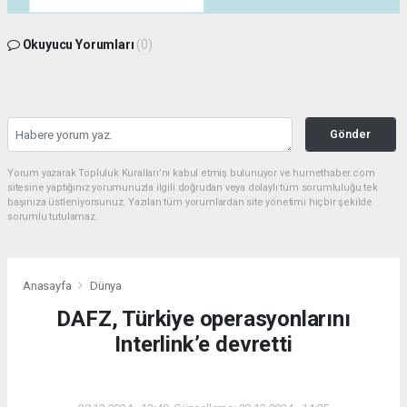
Okuyucu Yorumları
(0)
Gönder
Yorum yazarak Topluluk Kuralları’nı kabul etmiş bulunuyor ve hurnethaber.com
sitesine yaptığınız yorumunuzla ilgili doğrudan veya dolaylı tüm sorumluluğu tek
başınıza üstleniyorsunuz. Yazılan tüm yorumlardan site yönetimi hiçbir şekilde
sorumlu tutulamaz.
Anasayfa
Dünya
DAFZ, Türkiye operasyonlarını
Interlink’e devretti
DÜNYA