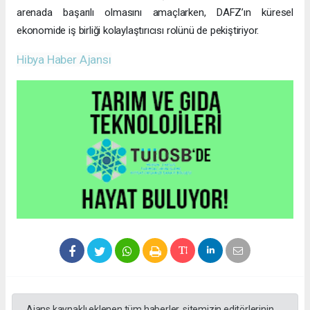
arenada başarılı olmasını amaçlarken, DAFZ’ın küresel
ekonomide iş birliği kolaylaştırıcısı rolünü de pekiştiriyor.
Hibya Haber Ajansı
Ajans kaynaklı eklenen tüm haberler, sitemizin editörlerinin