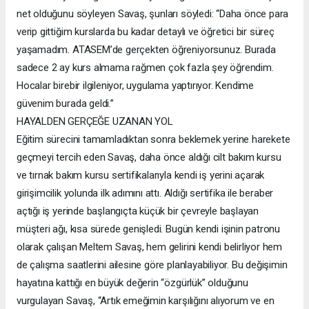
net olduğunu söyleyen Savaş, şunları söyledi: “Daha önce para
verip gittiğim kurslarda bu kadar detaylı ve öğretici bir süreç
yaşamadım. ATASEM’de gerçekten öğreniyorsunuz. Burada
sadece 2 ay kurs almama rağmen çok fazla şey öğrendim.
Hocalar birebir ilgileniyor, uygulama yaptırıyor. Kendime
güvenim burada geldi.”
HAYALDEN GERÇEĞE UZANAN YOL
Eğitim sürecini tamamladıktan sonra beklemek yerine harekete
geçmeyi tercih eden Savaş, daha önce aldığı cilt bakım kursu
ve tırnak bakım kursu sertifikalarıyla kendi iş yerini açarak
girişimcilik yolunda ilk adımını attı. Aldığı sertifika ile beraber
açtığı iş yerinde başlangıçta küçük bir çevreyle başlayan
müşteri ağı, kısa sürede genişledi. Bugün kendi işinin patronu
olarak çalışan Meltem Savaş, hem gelirini kendi belirliyor hem
de çalışma saatlerini ailesine göre planlayabiliyor. Bu değişimin
hayatına kattığı en büyük değerin “özgürlük” olduğunu
vurgulayan Savaş, “Artık emeğimin karşılığını alıyorum ve en