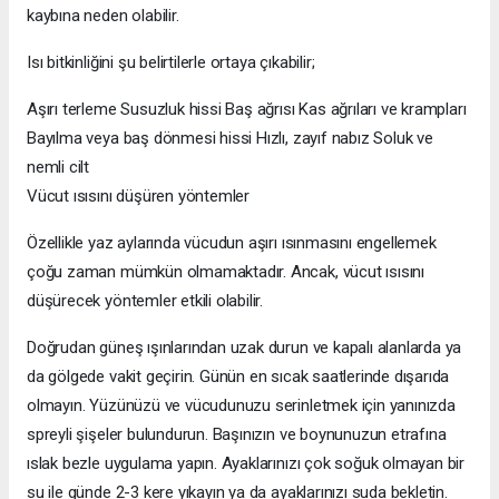
kaybına neden olabilir.
Isı bitkinliğini şu belirtilerle ortaya çıkabilir;
Aşırı terleme Susuzluk hissi Baş ağrısı Kas ağrıları ve krampları
Bayılma veya baş dönmesi hissi Hızlı, zayıf nabız Soluk ve
nemli cilt
Vücut ısısını düşüren yöntemler
Özellikle yaz aylarında vücudun aşırı ısınmasını engellemek
çoğu zaman mümkün olmamaktadır. Ancak, vücut ısısını
düşürecek yöntemler etkili olabilir.
Doğrudan güneş ışınlarından uzak durun ve kapalı alanlarda ya
da gölgede vakit geçirin. Günün en sıcak saatlerinde dışarıda
olmayın. Yüzünüzü ve vücudunuzu serinletmek için yanınızda
spreyli şişeler bulundurun. Başınızın ve boynunuzun etrafına
ıslak bezle uygulama yapın. Ayaklarınızı çok soğuk olmayan bir
su ile günde 2-3 kere yıkayın ya da ayaklarınızı suda bekletin.