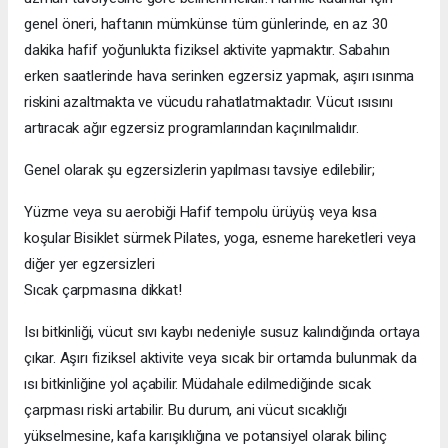
genel öneri, haftanın mümkünse tüm günlerinde, en az 30
dakika hafif yoğunlukta fiziksel aktivite yapmaktır. Sabahın
erken saatlerinde hava serinken egzersiz yapmak, aşırı ısınma
riskini azaltmakta ve vücudu rahatlatmaktadır. Vücut ısısını
artıracak ağır egzersiz programlarından kaçınılmalıdır.
Genel olarak şu egzersizlerin yapılması tavsiye edilebilir;
Yüzme veya su aerobiği Hafif tempolu ürüyüş veya kısa
koşular Bisiklet sürmek Pilates, yoga, esneme hareketleri veya
diğer yer egzersizleri
Sıcak çarpmasına dikkat!
Isı bitkinliği, vücut sıvı kaybı nedeniyle susuz kalındığında ortaya
çıkar. Aşırı fiziksel aktivite veya sıcak bir ortamda bulunmak da
ısı bitkinliğine yol açabilir. Müdahale edilmediğinde sıcak
çarpması riski artabilir. Bu durum, ani vücut sıcaklığı
yükselmesine, kafa karışıklığına ve potansiyel olarak bilinç