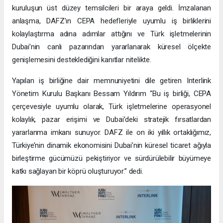
kuruluşun üst düzey temsilcileri bir araya geldi. İmzalanan
anlaşma, DAFZ’ın CEPA hedefleriyle uyumlu iş birliklerini
kolaylaştırma adına adımlar attığını ve Türk işletmelerinin
Dubai’nin canlı pazarından yararlanarak küresel ölçekte
genişlemesini desteklediğini kanıtlar nitelikte.
Yapılan iş birliğine dair memnuniyetini dile getiren Interlink
Yönetim Kurulu Başkanı Bessam Yıldırım “Bu iş birliği, CEPA
çerçevesiyle uyumlu olarak, Türk işletmelerine operasyonel
kolaylık, pazar erişimi ve Dubai’deki stratejik fırsatlardan
yararlanma imkanı sunuyor. DAFZ ile on iki yıllık ortaklığımız,
Türkiye’nin dinamik ekonomisini Dubai’nin küresel ticaret ağıyla
birleştirme gücümüzü pekiştiriyor ve sürdürülebilir büyümeye
katkı sağlayan bir köprü oluşturuyor.” dedi.