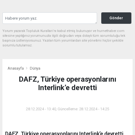
Gönder
Yorum yazarak Topluluk Kuralları’nı kabul etmiş bulunuyor ve hurnethaber.com
sitesine yaptığınız yorumunuzla ilgili doğrudan veya dolaylı tüm sorumluluğu tek
başınıza üstleniyorsunuz. Yazılan tüm yorumlardan site yönetimi hiçbir şekilde
sorumlu tutulamaz.
Anasayfa
Dünya
DAFZ, Türkiye operasyonlarını
Interlink’e devretti
DÜNYA
28.12.2024 - 13:40, Güncelleme: 28.12.2024 - 14:25
DAFZ, Türkiye operasyonlarını Interlink’e devretti