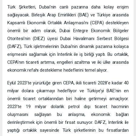
Türk Şirketleri, Dubai’nin canlı pazarına daha kolay erişim
sağlayacak. Birleşik Arap Emirlikleri (BAE) ve Türkiye arasında
Kapsamlı Ekonomik Ortaklık Anlaşması’nı (CEPA) destekleyen
önemli bir adım olarak, Dubai Entegre Ekonomik Bölgeler
Otoritesi’nin (DIEZ) üyesi Dubai Havalimanı Serbest Bölgesi
(DAFZ), Türk işletmelerinin Dubai’nin dinamik pazarına kolayca
erişmesini sağlamak için Interlink ile iş birliği yaptı. Bu ortaklık,
CEPA’nın ticareti artırma, engelleri azaltma ve iki ülke arasında
ekonomik refahı destekleme hedeflerini temel alıyor.
Eylül 2023’te yürürlüğe giren CEPA, ikili ticareti 2028’e kadar 40
milyar dolara çıkarmayı hedefliyor ve Türkiye’yi BAE’nin en
önemli ticaret ortaklarından biri haline getirmeyi amaçlıyor.
2023’te 19 milyar dolarlık petrol dışı ticaret hacminin
oluşmasını sağlayan bu anlaşma, ekonomik bağları
derinleştirmek için önemli bir fırsat sunuyor. DAFZ, Interlink ile
yaptığı ortaklık sayesinde Türk şirketlerinin bu fırsatlardan