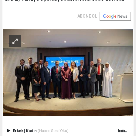
ABONE OL
Erkek
|
Kadın
(Haberi Sesli Oku)