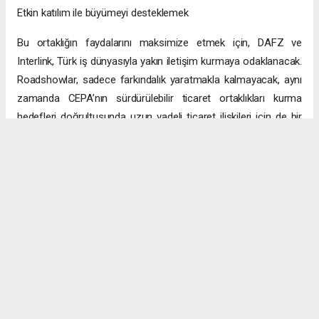
Etkin katılım ile büyümeyi desteklemek
Bu ortaklığın faydalarını maksimize etmek için, DAFZ ve
Interlink, Türk iş dünyasıyla yakın iletişim kurmaya odaklanacak.
Roadshowlar, sadece farkındalık yaratmakla kalmayacak, aynı
zamanda CEPA’nın sürdürülebilir ticaret ortaklıkları kurma
hedefleri doğrultusunda uzun vadeli ticaret ilişkileri için de bir
platform sağlayacak.
Uzun vadeli büyümeye yönelik ekonomik sinerjiler
CEPA ile enerji, üretim ve lojistik dahil birçok sektörde
öngörülen hızlı büyümeyle ikili ticaret ve yatırımlar için sağlam
bir temel oluşturuluyor. DAFZ’ın Türkiye operasyonlarını
Interlink’e devretmesi, iki ülkenin işletmelerinin rekabetçi küresel
arenada başarılı olmasını amaçlarken, DAFZ’ın küresel
ekonomide iş birliği kolaylaştırıcısı rolünü de pekiştiriyor.
Hibya Haber Ajansı