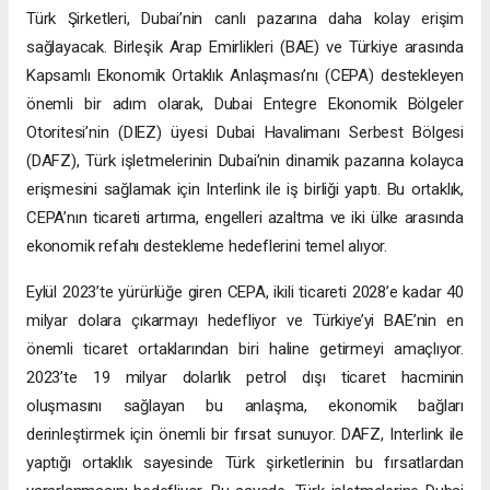
Türk Şirketleri, Dubai’nin canlı pazarına daha kolay erişim
sağlayacak. Birleşik Arap Emirlikleri (BAE) ve Türkiye arasında
Kapsamlı Ekonomik Ortaklık Anlaşması’nı (CEPA) destekleyen
önemli bir adım olarak, Dubai Entegre Ekonomik Bölgeler
Otoritesi’nin (DIEZ) üyesi Dubai Havalimanı Serbest Bölgesi
(DAFZ), Türk işletmelerinin Dubai’nin dinamik pazarına kolayca
erişmesini sağlamak için Interlink ile iş birliği yaptı. Bu ortaklık,
CEPA’nın ticareti artırma, engelleri azaltma ve iki ülke arasında
ekonomik refahı destekleme hedeflerini temel alıyor.
Eylül 2023’te yürürlüğe giren CEPA, ikili ticareti 2028’e kadar 40
milyar dolara çıkarmayı hedefliyor ve Türkiye’yi BAE’nin en
önemli ticaret ortaklarından biri haline getirmeyi amaçlıyor.
2023’te 19 milyar dolarlık petrol dışı ticaret hacminin
oluşmasını sağlayan bu anlaşma, ekonomik bağları
derinleştirmek için önemli bir fırsat sunuyor. DAFZ, Interlink ile
yaptığı ortaklık sayesinde Türk şirketlerinin bu fırsatlardan