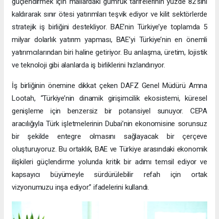
güçlendirmek için mallardaki gümrük tarifelerinin yüzde 82’sini
kaldırarak sınır ötesi yatırımları teşvik ediyor ve kilit sektörlerde
stratejik iş birliğini destekliyor. BAE’nin Türkiye’ye toplamda 5
milyar dolarlık yatırım yapması, BAE’yi Türkiye’nin en önemli
yatırımcılarından biri haline getiriyor. Bu anlaşma, üretim, lojistik
ve teknoloji gibi alanlarda iş birliklerini hızlandırıyor.
İş birliğinin önemine dikkat çeken DAFZ Genel Müdürü Amna
Lootah, “Türkiye’nin dinamik girişimcilik ekosistemi, küresel
genişleme için benzersiz bir potansiyel sunuyor. CEPA
aracılığıyla Türk işletmelerinin Dubai’nin ekonomisine sorunsuz
bir şekilde entegre olmasını sağlayacak bir çerçeve
oluşturuyoruz. Bu ortaklık, BAE ve Türkiye arasındaki ekonomik
ilişkileri güçlendirme yolunda kritik bir adımı temsil ediyor ve
kapsayıcı büyümeyle sürdürülebilir refah için ortak
vizyonumuzu inşa ediyor.” ifadelerini kullandı.