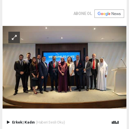
ABONE OL
Erkek
|
Kadın
(Haberi Sesli Oku)