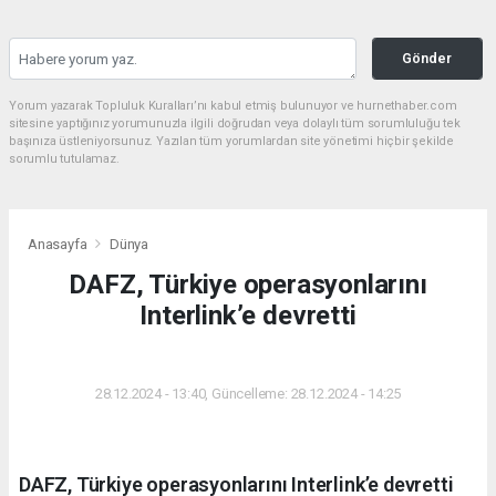
Gönder
Yorum yazarak Topluluk Kuralları’nı kabul etmiş bulunuyor ve hurnethaber.com
sitesine yaptığınız yorumunuzla ilgili doğrudan veya dolaylı tüm sorumluluğu tek
başınıza üstleniyorsunuz. Yazılan tüm yorumlardan site yönetimi hiçbir şekilde
sorumlu tutulamaz.
Anasayfa
Dünya
DAFZ, Türkiye operasyonlarını
Interlink’e devretti
DÜNYA
28.12.2024 - 13:40, Güncelleme: 28.12.2024 - 14:25
DAFZ, Türkiye operasyonlarını Interlink’e devretti