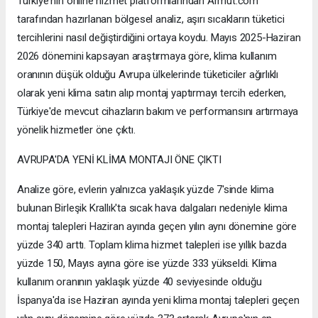
Türkiye'nin online hizmet platformlarından Armut.com
tarafından hazırlanan bölgesel analiz, aşırı sıcakların tüketici
tercihlerini nasıl değiştirdiğini ortaya koydu. Mayıs 2025-Haziran
2026 dönemini kapsayan araştırmaya göre, klima kullanım
oranının düşük olduğu Avrupa ülkelerinde tüketiciler ağırlıklı
olarak yeni klima satın alıp montaj yaptırmayı tercih ederken,
Türkiye'de mevcut cihazların bakım ve performansını artırmaya
yönelik hizmetler öne çıktı.
AVRUPA'DA YENİ KLİMA MONTAJI ÖNE ÇIKTI
Analize göre, evlerin yalnızca yaklaşık yüzde 7'sinde klima
bulunan Birleşik Krallık'ta sıcak hava dalgaları nedeniyle klima
montaj talepleri Haziran ayında geçen yılın aynı dönemine göre
yüzde 340 arttı. Toplam klima hizmet talepleri ise yıllık bazda
yüzde 150, Mayıs ayına göre ise yüzde 333 yükseldi. Klima
kullanım oranının yaklaşık yüzde 40 seviyesinde olduğu
İspanya'da ise Haziran ayında yeni klima montaj talepleri geçen