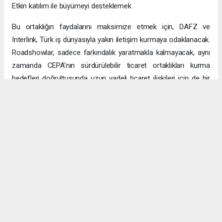
Etkin katılım ile büyümeyi desteklemek
Bu ortaklığın faydalarını maksimize etmek için, DAFZ ve
Interlink, Türk iş dünyasıyla yakın iletişim kurmaya odaklanacak.
Roadshowlar, sadece farkındalık yaratmakla kalmayacak, aynı
zamanda CEPA’nın sürdürülebilir ticaret ortaklıkları kurma
hedefleri doğrultusunda uzun vadeli ticaret ilişkileri için de bir
platform sağlayacak.
Uzun vadeli büyümeye yönelik ekonomik sinerjiler
CEPA ile enerji, üretim ve lojistik dahil birçok sektörde
öngörülen hızlı büyümeyle ikili ticaret ve yatırımlar için sağlam
bir temel oluşturuluyor. DAFZ’ın Türkiye operasyonlarını
Interlink’e devretmesi, iki ülkenin işletmelerinin rekabetçi küresel
arenada başarılı olmasını amaçlarken, DAFZ’ın küresel
ekonomide iş birliği kolaylaştırıcısı rolünü de pekiştiriyor.
Hibya Haber Ajansı