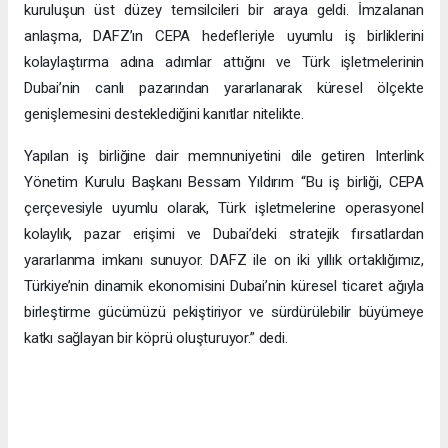
kuruluşun üst düzey temsilcileri bir araya geldi. İmzalanan
anlaşma, DAFZ’ın CEPA hedefleriyle uyumlu iş birliklerini
kolaylaştırma adına adımlar attığını ve Türk işletmelerinin
Dubai’nin canlı pazarından yararlanarak küresel ölçekte
genişlemesini desteklediğini kanıtlar nitelikte.
Yapılan iş birliğine dair memnuniyetini dile getiren Interlink
Yönetim Kurulu Başkanı Bessam Yıldırım “Bu iş birliği, CEPA
çerçevesiyle uyumlu olarak, Türk işletmelerine operasyonel
kolaylık, pazar erişimi ve Dubai’deki stratejik fırsatlardan
yararlanma imkanı sunuyor. DAFZ ile on iki yıllık ortaklığımız,
Türkiye’nin dinamik ekonomisini Dubai’nin küresel ticaret ağıyla
birleştirme gücümüzü pekiştiriyor ve sürdürülebilir büyümeye
katkı sağlayan bir köprü oluşturuyor.” dedi.