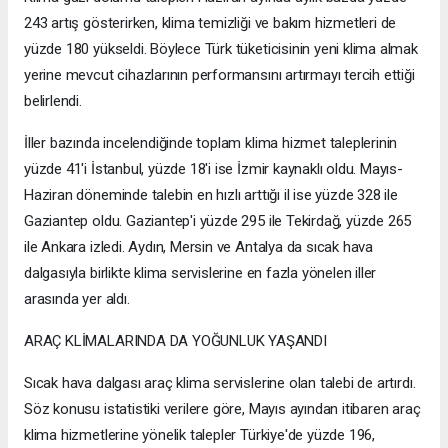
243 artış gösterirken, klima temizliği ve bakım hizmetleri de
yüzde 180 yükseldi. Böylece Türk tüketicisinin yeni klima almak
yerine mevcut cihazlarının performansını artırmayı tercih ettiği
belirlendi.
İller bazında incelendiğinde toplam klima hizmet taleplerinin
yüzde 41'i İstanbul, yüzde 18'i ise İzmir kaynaklı oldu. Mayıs-
Haziran döneminde talebin en hızlı arttığı il ise yüzde 328 ile
Gaziantep oldu. Gaziantep'i yüzde 295 ile Tekirdağ, yüzde 265
ile Ankara izledi. Aydın, Mersin ve Antalya da sıcak hava
dalgasıyla birlikte klima servislerine en fazla yönelen iller
arasında yer aldı.
ARAÇ KLİMALARINDA DA YOĞUNLUK YAŞANDI
Sıcak hava dalgası araç klima servislerine olan talebi de artırdı.
Söz konusu istatistiki verilere göre, Mayıs ayından itibaren araç
klima hizmetlerine yönelik talepler Türkiye'de yüzde 196,