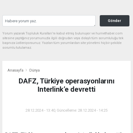
Gönder
Yorum yazarak Topluluk Kuralları’nı kabul etmiş bulunuyor ve hurnethaber.com
sitesine yaptığınız yorumunuzla ilgili doğrudan veya dolaylı tüm sorumluluğu tek
başınıza üstleniyorsunuz. Yazılan tüm yorumlardan site yönetimi hiçbir şekilde
sorumlu tutulamaz.
Anasayfa
Dünya
DAFZ, Türkiye operasyonlarını
Interlink’e devretti
DÜNYA
28.12.2024 - 13:40, Güncelleme: 28.12.2024 - 14:25