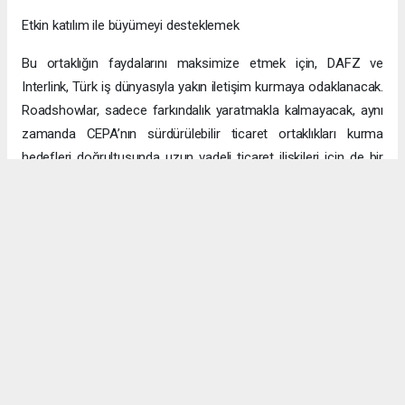
Etkin katılım ile büyümeyi desteklemek
Bu ortaklığın faydalarını maksimize etmek için, DAFZ ve
Interlink, Türk iş dünyasıyla yakın iletişim kurmaya odaklanacak.
Roadshowlar, sadece farkındalık yaratmakla kalmayacak, aynı
zamanda CEPA’nın sürdürülebilir ticaret ortaklıkları kurma
hedefleri doğrultusunda uzun vadeli ticaret ilişkileri için de bir
platform sağlayacak.
Uzun vadeli büyümeye yönelik ekonomik sinerjiler
CEPA ile enerji, üretim ve lojistik dahil birçok sektörde
öngörülen hızlı büyümeyle ikili ticaret ve yatırımlar için sağlam
bir temel oluşturuluyor. DAFZ’ın Türkiye operasyonlarını
Interlink’e devretmesi, iki ülkenin işletmelerinin rekabetçi küresel
arenada başarılı olmasını amaçlarken, DAFZ’ın küresel
ekonomide iş birliği kolaylaştırıcısı rolünü de pekiştiriyor.