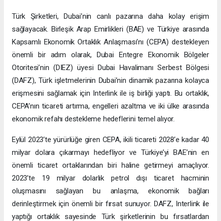
Türk Şirketleri, Dubai’nin canlı pazarına daha kolay erişim
sağlayacak. Birleşik Arap Emirlikleri (BAE) ve Türkiye arasında
Kapsamlı Ekonomik Ortaklık Anlaşması’nı (CEPA) destekleyen
önemli bir adım olarak, Dubai Entegre Ekonomik Bölgeler
Otoritesi’nin (DIEZ) üyesi Dubai Havalimanı Serbest Bölgesi
(DAFZ), Türk işletmelerinin Dubai’nin dinamik pazarına kolayca
erişmesini sağlamak için Interlink ile iş birliği yaptı. Bu ortaklık,
CEPA’nın ticareti artırma, engelleri azaltma ve iki ülke arasında
ekonomik refahı destekleme hedeflerini temel alıyor.
Eylül 2023’te yürürlüğe giren CEPA, ikili ticareti 2028’e kadar 40
milyar dolara çıkarmayı hedefliyor ve Türkiye’yi BAE’nin en
önemli ticaret ortaklarından biri haline getirmeyi amaçlıyor.
2023’te 19 milyar dolarlık petrol dışı ticaret hacminin
oluşmasını sağlayan bu anlaşma, ekonomik bağları
derinleştirmek için önemli bir fırsat sunuyor. DAFZ, Interlink ile
yaptığı ortaklık sayesinde Türk şirketlerinin bu fırsatlardan