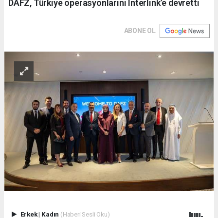
DAFZ, Türkiye operasyonlarını Interlink’e devretti
ABONE OL
Erkek
|
Kadın
(Haberi Sesli Oku)