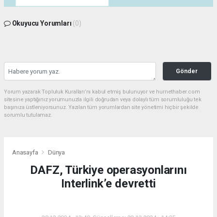
Okuyucu Yorumları
(0)
Gönder
Yorum yazarak Topluluk Kuralları’nı kabul etmiş bulunuyor ve hurnethaber.com
sitesine yaptığınız yorumunuzla ilgili doğrudan veya dolaylı tüm sorumluluğu tek
başınıza üstleniyorsunuz. Yazılan tüm yorumlardan site yönetimi hiçbir şekilde
sorumlu tutulamaz.
Anasayfa
Dünya
DAFZ, Türkiye operasyonlarını
Interlink’e devretti
DÜNYA