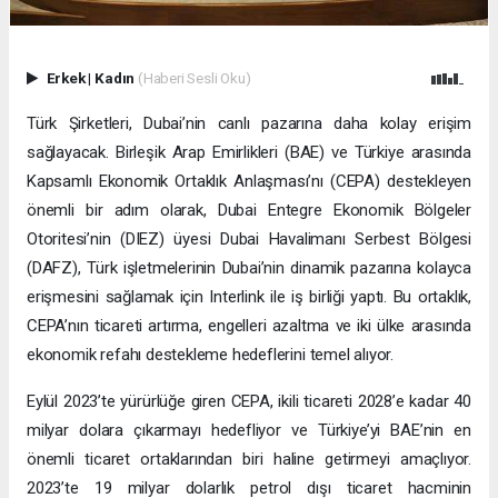
Erkek
|
Kadın
(Haberi Sesli Oku)
Türk Şirketleri, Dubai’nin canlı pazarına daha kolay erişim
sağlayacak. Birleşik Arap Emirlikleri (BAE) ve Türkiye arasında
Kapsamlı Ekonomik Ortaklık Anlaşması’nı (CEPA) destekleyen
önemli bir adım olarak, Dubai Entegre Ekonomik Bölgeler
Otoritesi’nin (DIEZ) üyesi Dubai Havalimanı Serbest Bölgesi
(DAFZ), Türk işletmelerinin Dubai’nin dinamik pazarına kolayca
erişmesini sağlamak için Interlink ile iş birliği yaptı. Bu ortaklık,
CEPA’nın ticareti artırma, engelleri azaltma ve iki ülke arasında
ekonomik refahı destekleme hedeflerini temel alıyor.
Eylül 2023’te yürürlüğe giren CEPA, ikili ticareti 2028’e kadar 40
milyar dolara çıkarmayı hedefliyor ve Türkiye’yi BAE’nin en
önemli ticaret ortaklarından biri haline getirmeyi amaçlıyor.
2023’te 19 milyar dolarlık petrol dışı ticaret hacminin