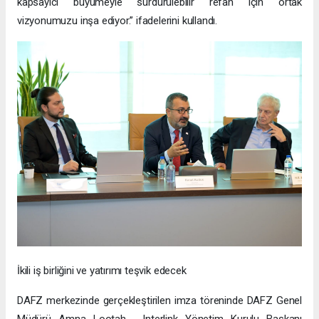
kapsayıcı büyümeyle sürdürülebilir refah için ortak
vizyonumuzu inşa ediyor.” ifadelerini kullandı.
İkili iş birliğini ve yatırımı teşvik edecek
DAFZ merkezinde gerçekleştirilen imza töreninde DAFZ Genel
Müdürü Amna Lootah, Interlink Yönetim Kurulu Başkanı