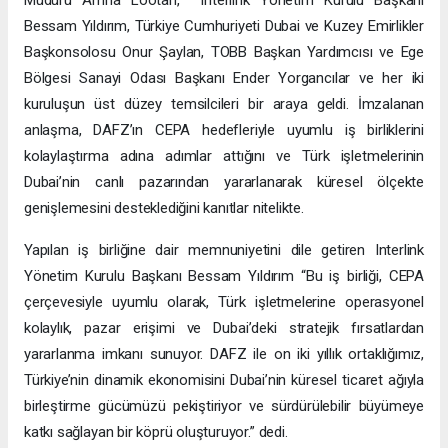
Bessam Yıldırım, Türkiye Cumhuriyeti Dubai ve Kuzey Emirlikler
Başkonsolosu Onur Şaylan, TOBB Başkan Yardımcısı ve Ege
Bölgesi Sanayi Odası Başkanı Ender Yorgancılar ve her iki
kuruluşun üst düzey temsilcileri bir araya geldi. İmzalanan
anlaşma, DAFZ’ın CEPA hedefleriyle uyumlu iş birliklerini
kolaylaştırma adına adımlar attığını ve Türk işletmelerinin
Dubai’nin canlı pazarından yararlanarak küresel ölçekte
genişlemesini desteklediğini kanıtlar nitelikte.
Yapılan iş birliğine dair memnuniyetini dile getiren Interlink
Yönetim Kurulu Başkanı Bessam Yıldırım “Bu iş birliği, CEPA
çerçevesiyle uyumlu olarak, Türk işletmelerine operasyonel
kolaylık, pazar erişimi ve Dubai’deki stratejik fırsatlardan
yararlanma imkanı sunuyor. DAFZ ile on iki yıllık ortaklığımız,
Türkiye’nin dinamik ekonomisini Dubai’nin küresel ticaret ağıyla
birleştirme gücümüzü pekiştiriyor ve sürdürülebilir büyümeye
katkı sağlayan bir köprü oluşturuyor.” dedi.