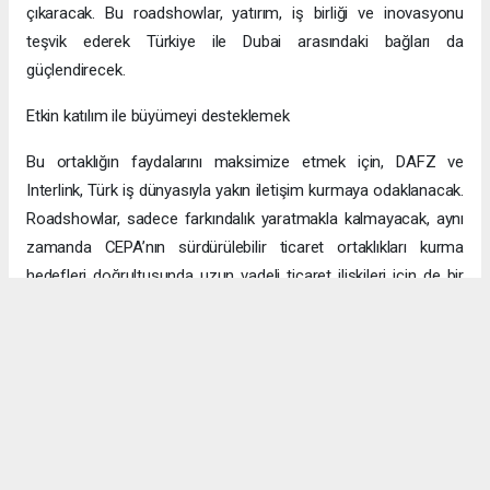
çıkaracak. Bu roadshowlar, yatırım, iş birliği ve inovasyonu
teşvik ederek Türkiye ile Dubai arasındaki bağları da
güçlendirecek.
Etkin katılım ile büyümeyi desteklemek
Bu ortaklığın faydalarını maksimize etmek için, DAFZ ve
Interlink, Türk iş dünyasıyla yakın iletişim kurmaya odaklanacak.
Roadshowlar, sadece farkındalık yaratmakla kalmayacak, aynı
zamanda CEPA’nın sürdürülebilir ticaret ortaklıkları kurma
hedefleri doğrultusunda uzun vadeli ticaret ilişkileri için de bir
platform sağlayacak.
Uzun vadeli büyümeye yönelik ekonomik sinerjiler
CEPA ile enerji, üretim ve lojistik dahil birçok sektörde
öngörülen hızlı büyümeyle ikili ticaret ve yatırımlar için sağlam
bir temel oluşturuluyor. DAFZ’ın Türkiye operasyonlarını
Interlink’e devretmesi, iki ülkenin işletmelerinin rekabetçi küresel