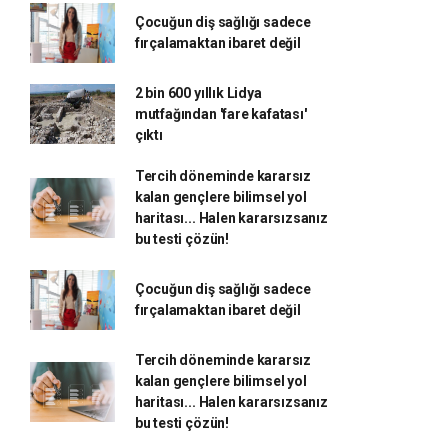
Çocuğun diş sağlığı sadece
fırçalamaktan ibaret değil
2 bin 600 yıllık Lidya
mutfağından 'fare kafatası'
çıktı
Tercih döneminde kararsız
kalan gençlere bilimsel yol
haritası... Halen kararsızsanız
bu testi çözün!
Çocuğun diş sağlığı sadece
fırçalamaktan ibaret değil
Tercih döneminde kararsız
kalan gençlere bilimsel yol
haritası... Halen kararsızsanız
bu testi çözün!