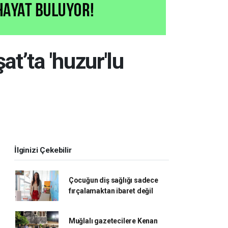
at’ta 'huzur'lu
İlginizi Çekebilir
Çocuğun diş sağlığı sadece
fırçalamaktan ibaret değil
Muğlalı gazetecilere Kenan