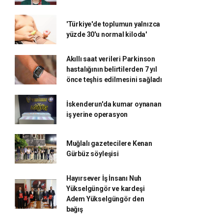
'Türkiye'de toplumun yalnızca
yüzde 30'u normal kiloda'
Akıllı saat verileri Parkinson
hastalığının belirtilerden 7 yıl
önce teşhis edilmesini sağladı
İskenderun'da kumar oynanan
iş yerine operasyon
Muğlalı gazetecilere Kenan
Gürbüz söyleşisi
Hayırsever İş İnsanı Nuh
Yükselgüngör ve kardeşi
Adem Yükselgüngör den
bağış