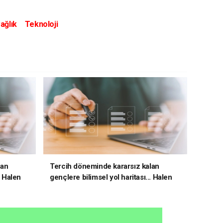
ağlık
Teknoloji
lan
Tercih döneminde kararsız kalan
. Halen
gençlere bilimsel yol haritası... Halen
kararsızsanız bu testi çözün!