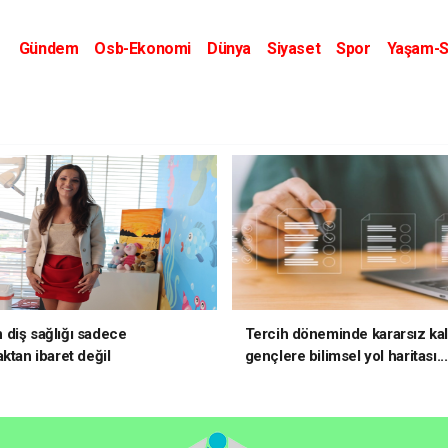
Gündem
Osb-Ekonomi
Dünya
Siyaset
Spor
Yaşam-S
Kripto Dünyası
Kültür-Sanat
Eğitim
diş sağlığı sadece
Tercih döneminde kararsız ka
ktan ibaret değil
gençlere bilimsel yol haritası..
kararsızsanız bu testi çözün!