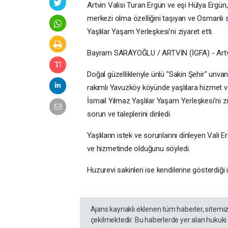
Artvin Valisi Turan Ergün ve eşi Hülya Ergün, 
merkezi olma özelliğini taşıyan ve Osmanlı s
Yaşlılar Yaşam Yerleşkesi’ni ziyaret etti.
Bayram SARAYOĞLU / ARTVİN (İGFA) - Artvin Va
Doğal güzellikleriyle ünlü "Sakin Şehir" unva
rakımlı Yavuzköy köyünde yaşlılara hizmet v
İsmail Yılmaz Yaşlılar Yaşam Yerleşkesi’ni zi
sorun ve taleplerini dinledi.
Yaşlıların istek ve sorunlarını dinleyen Vali
ve hizmetinde olduğunu söyledi.
Huzurevi sakinleri ise kendilerine gösterdiği 
Ajans kaynaklı eklenen tüm haberler, sitemi
çekilmektedir. Bu haberlerde yer alan hukuki