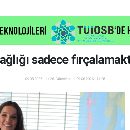
kararsızsanız bu testi çözün!
ğlığı sadece fırçalamakt
09.08.2026 - 11:26, Güncelleme: 09.08.2026 - 11:26