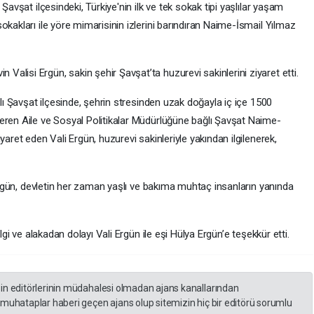
Şavşat ilçesindeki, Türkiye'nin ilk ve tek sokak tipi yaşlılar yaşam
okakları ile yöre mimarisinin izlerini barındıran Naime-İsmail Yılmaz
lisi Ergün, sakin şehir Şavşat’ta huzurevi sakinlerini ziyaret etti.
nlı Şavşat ilçesinde, şehrin stresinden uzak doğayla iç içe 1500
eren Aile ve Sosyal Politikalar Müdürlüğüne bağlı Şavşat Naime-
yaret eden Vali Ergün, huzurevi sakinleriyle yakından ilgilenerek,
 Ergün, devletin her zaman yaşlı ve bakıma muhtaç insanların yanında
ilgi ve alakadan dolayı Vali Ergün ile eşi Hülya Ergün’e teşekkür etti.
zin editörlerinin müdahalesi olmadan ajans kanallarından
 muhataplar haberi geçen ajans olup sitemizin hiç bir editörü sorumlu