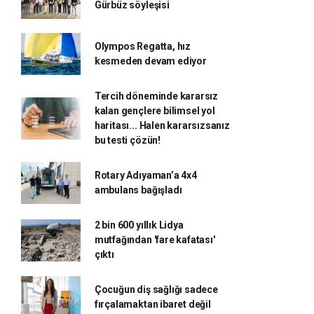
Gürbüz söyleşisi
Olympos Regatta, hız
kesmeden devam ediyor
Tercih döneminde kararsız
kalan gençlere bilimsel yol
haritası... Halen kararsızsanız
bu testi çözün!
Rotary Adıyaman’a 4x4
ambulans bağışladı
2 bin 600 yıllık Lidya
mutfağından 'fare kafatası'
çıktı
Çocuğun diş sağlığı sadece
fırçalamaktan ibaret değil