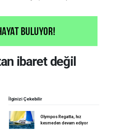
kararsızsanız bu testi çözün!
an ibaret değil
İlginizi Çekebilir
Olympos Regatta, hız
kesmeden devam ediyor