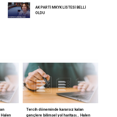
AK PARTİ MKYK LİSTESİ BELLİ
OLDU
lan
Tercih döneminde kararsız kalan
. Halen
gençlere bilimsel yol haritası... Halen