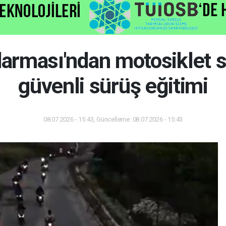
darması'ndan motosiklet s
güvenli sürüş eğitimi
08.07.2026 - 15:43, Güncelleme: 08.07.2026 - 15:43