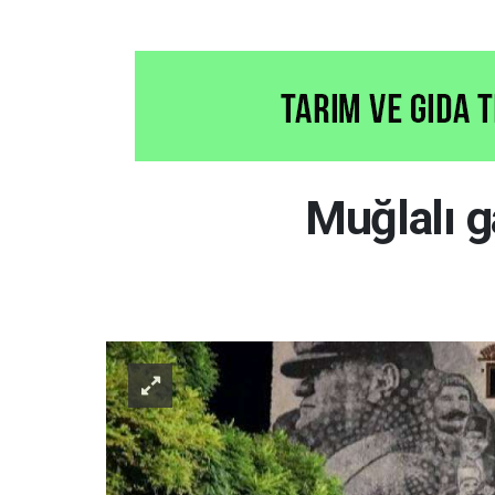
hedefliy
Muğlalı g