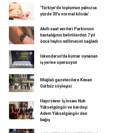
'Türkiye'de toplumun yalnızca
yüzde 30'u normal kiloda'
Akıllı saat verileri Parkinson
hastalığının belirtilerden 7 yıl
önce teşhis edilmesini sağladı
İskenderun'da kumar oynanan
iş yerine operasyon
Muğlalı gazetecilere Kenan
Gürbüz söyleşisi
Hayırsever İş İnsanı Nuh
Yükselgüngör ve kardeşi
Adem Yükselgüngör den
bağış