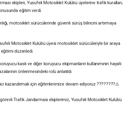
ası ekipleri, Yusufeli Motosiklet Kulübü üyelerine trafik kuralları,
konusunda eğitim verdi.
ğı, motosiklet sürücülerinde güvenli sürüş bilincini artırmaya
ufeli Motosiklet Kulübü üyesi motosiklet sürücüleriyle bir araya
e eğitimi düzenledi.
, koruyucu kask ve diğer koruyucu ekipmanların kullanımının hayati
azalarının önlenmesindeki rolü anlatıldı.
inci kazandırmak için eğitimlerimize devam ediyoruz.????️????⚠️
örevli Trafik Jandarması ekiplerimiz, Yusufeli Motosiklet Kulübü