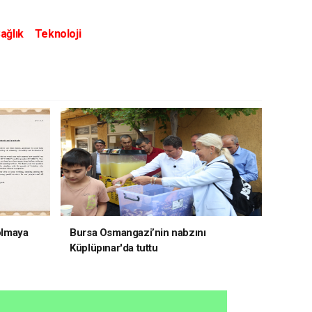
ağlık
Teknoloji
 olmaya
Bursa Osmangazi’nin nabzını
Küplüpınar'da tuttu