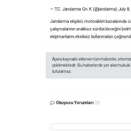
— T.C. Jandarma Gn. K (@jandarma) July 8,
Jandarma ekipleri, motosiklet kazalarında ca
çalışmalarının aralıksız sürdürüleceğini beli
ekipmanlarını eksiksiz kullanmaları çağrısın
Ajans kaynaklı eklenen tüm haberler, sitemi
çekilmektedir. Bu haberlerde yer alan hukuki
tutulamaz.
Okuyucu Yorumları
(0)