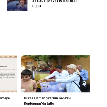
AK PARTİ MKYK LİSTESİ BELLİ
OLDU
 olmaya
Bursa Osmangazi’nin nabzını
Küplüpınar'da tuttu