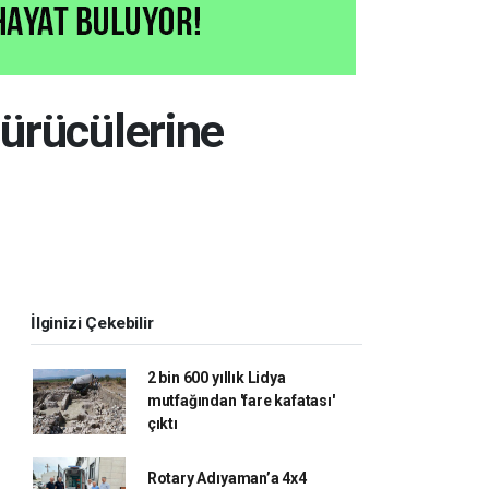
ürücülerine
İlginizi Çekebilir
2 bin 600 yıllık Lidya
mutfağından 'fare kafatası'
çıktı
Rotary Adıyaman’a 4x4