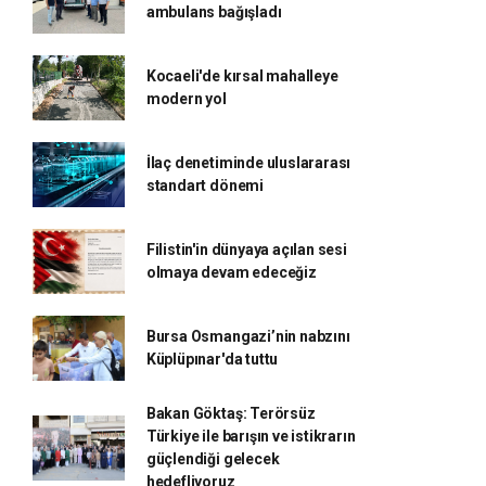
ambulans bağışladı
Kocaeli'de kırsal mahalleye
modern yol
İlaç denetiminde uluslararası
standart dönemi
Filistin'in dünyaya açılan sesi
olmaya devam edeceğiz
Bursa Osmangazi’nin nabzını
Küplüpınar'da tuttu
Bakan Göktaş: Terörsüz
Türkiye ile barışın ve istikrarın
güçlendiği gelecek
hedefliyoruz