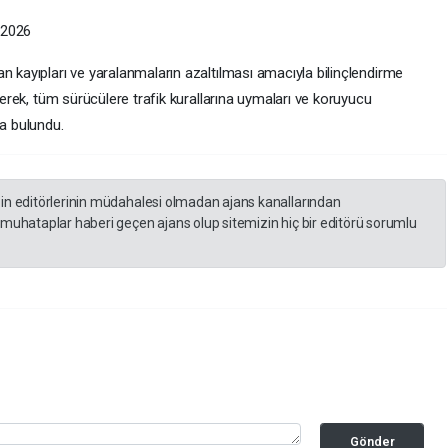
 2026
n kayıpları ve yaralanmaların azaltılması amacıyla bilinçlendirme
rterek, tüm sürücülere trafik kurallarına uymaları ve koruyucu
da bulundu.
zin editörlerinin müdahalesi olmadan ajans kanallarından
 muhataplar haberi geçen ajans olup sitemizin hiç bir editörü sorumlu
Gönder