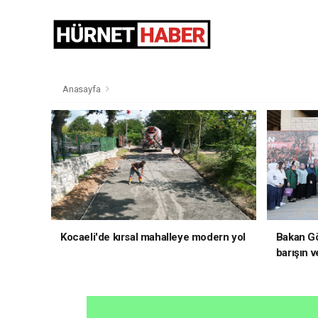
Anasayfa
Kocaeli'de kırsal mahalleye modern yol
Bakan Gö
barışın v
hedefliy