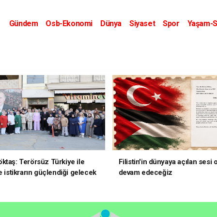
Gündem
Osb-Ekonomi
Dünya
Siyaset
Spor
Yaşam-S
Kripto Dünyası
Kültür-Sanat
Eğitim
ktaş: Terörsüz Türkiye ile
Filistin'in dünyaya açılan sesi
e istikrarın güçlendiği gelecek
devam edeceğiz
oruz