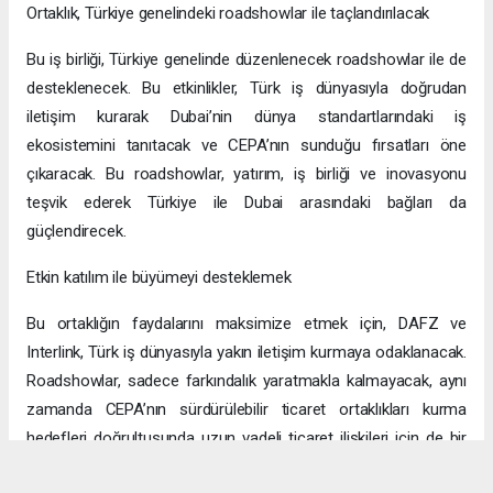
Ortaklık, Türkiye genelindeki roadshowlar ile taçlandırılacak
Bu iş birliği, Türkiye genelinde düzenlenecek roadshowlar ile de
desteklenecek. Bu etkinlikler, Türk iş dünyasıyla doğrudan
iletişim kurarak Dubai’nin dünya standartlarındaki iş
ekosistemini tanıtacak ve CEPA’nın sunduğu fırsatları öne
çıkaracak. Bu roadshowlar, yatırım, iş birliği ve inovasyonu
teşvik ederek Türkiye ile Dubai arasındaki bağları da
güçlendirecek.
Etkin katılım ile büyümeyi desteklemek
Bu ortaklığın faydalarını maksimize etmek için, DAFZ ve
Interlink, Türk iş dünyasıyla yakın iletişim kurmaya odaklanacak.
Roadshowlar, sadece farkındalık yaratmakla kalmayacak, aynı
zamanda CEPA’nın sürdürülebilir ticaret ortaklıkları kurma
hedefleri doğrultusunda uzun vadeli ticaret ilişkileri için de bir
platform sağlayacak.