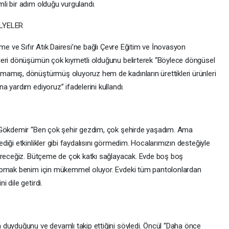
i bir adım olduğu vurgulandı.
LYELER
rme ve Sıfır Atık Dairesi’ne bağlı Çevre Eğitim ve İnovasyon
leri dönüşümün çok kıymetli olduğunu belirterek “Böylece döngüsel
amış, dönüştürmüş oluyoruz hem de kadınların ürettikleri ürünleri
 yardım ediyoruz” ifadelerini kullandı.
l Gökdemir “Ben çok şehir gezdim, çok şehirde yaşadım. Ama
iği etkinlikler gibi faydalısını görmedim. Hocalarımızın desteğiyle
türeceğiz. Bütçeme de çok katkı sağlayacak. Evde boş boş
yapmak benim için mükemmel oluyor. Evdeki tüm pantolonlardan
 dile getirdi.
 duyduğunu ve devamlı takip ettiğini söyledi. Öncül “Daha önce