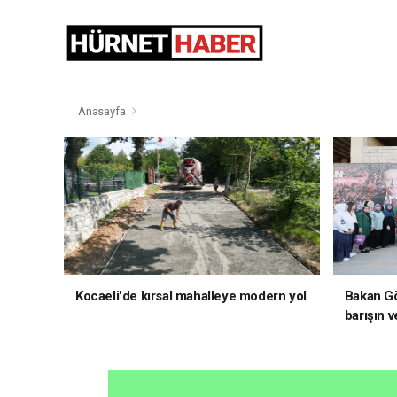
Anasayfa
Kocaeli'de kırsal mahalleye modern yol
Bakan Gö
barışın v
hedefliy