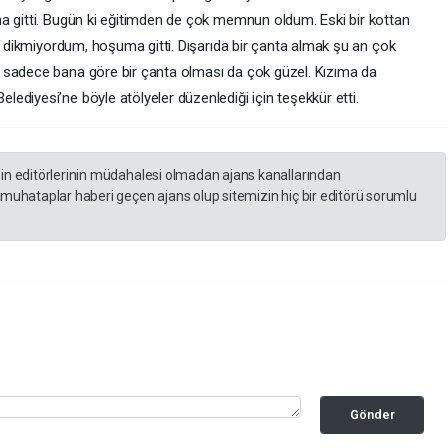
a gitti. Bugün ki eğitimden de çok memnun oldum. Eski bir kottan
le dikmiyordum, hoşuma gitti. Dışarıda bir çanta almak şu an çok
 sadece bana göre bir çanta olması da çok güzel. Kızıma da
diyesi’ne böyle atölyeler düzenlediği için teşekkür etti.
zin editörlerinin müdahalesi olmadan ajans kanallarından
 muhataplar haberi geçen ajans olup sitemizin hiç bir editörü sorumlu
Gönder