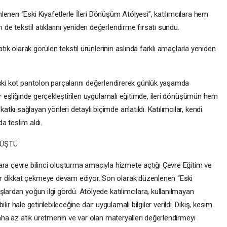
enen “Eski Kıyafetlerle İleri Dönüşüm Atölyesi”, katılımcılara hem
e tekstil atıklarını yeniden değerlendirme fırsatı sundu.
atık olarak görülen tekstil ürünlerinin aslında farklı amaçlarla yeniden
eski kot pantolon parçalarını değerlendirerek günlük yaşamda
er eşliğinde gerçekleştirilen uygulamalı eğitimde, ileri dönüşümün hem
ı sağlayan yönleri detaylı biçimde anlatıldı. Katılımcılar, kendi
da teslim aldı.
NÜŞTÜ
ara çevre bilinci oluşturma amacıyla hizmete açtığı Çevre Eğitim ve
r dikkat çekmeye devam ediyor. Son olarak düzenlenen “Eski
şlardan yoğun ilgi gördü. Atölyede katılımcılara, kullanılmayan
bilir hale getirilebileceğine dair uygulamalı bilgiler verildi. Dikiş, kesim
daha az atık üretmenin ve var olan materyalleri değerlendirmeyi