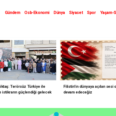
Gündem
Osb-Ekonomi
Dünya
Siyaset
Spor
Yaşam-S
Kripto Dünyası
Kültür-Sanat
Eğitim
ktaş: Terörsüz Türkiye ile
Filistin'in dünyaya açılan sesi
e istikrarın güçlendiği gelecek
devam edeceğiz
oruz