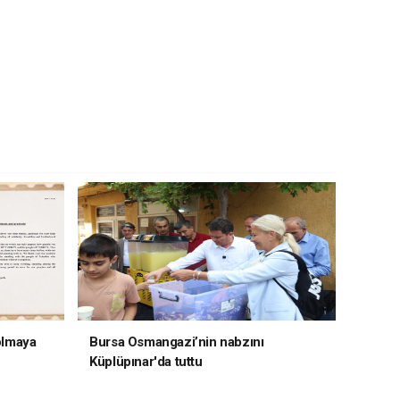
 olmaya
Bursa Osmangazi’nin nabzını
Küplüpınar'da tuttu