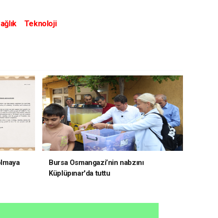
ağlık
Teknoloji
 olmaya
Bursa Osmangazi’nin nabzını
Küplüpınar'da tuttu