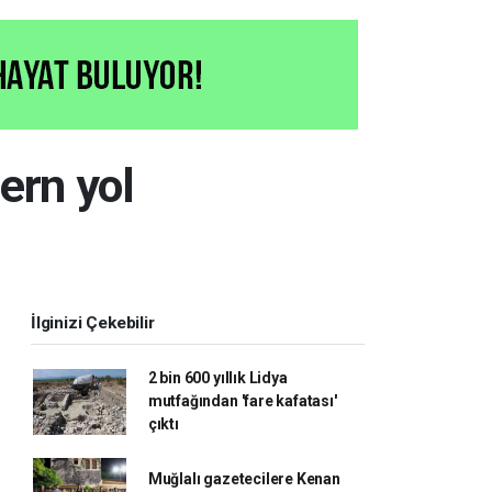
ern yol
İlginizi Çekebilir
2 bin 600 yıllık Lidya
mutfağından 'fare kafatası'
çıktı
Muğlalı gazetecilere Kenan