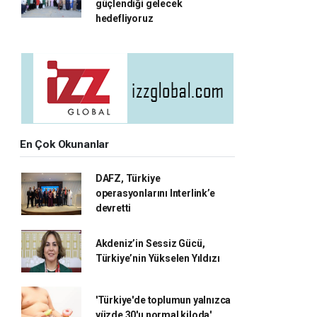
güçlendiği gelecek
hedefliyoruz
En Çok Okunanlar
DAFZ, Türkiye
operasyonlarını Interlink’e
devretti
Akdeniz’in Sessiz Gücü,
Türkiye’nin Yükselen Yıldızı
'Türkiye'de toplumun yalnızca
yüzde 30'u normal kiloda'