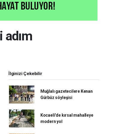
ni adım
İlginizi Çekebilir
Muğlalı gazetecilere Kenan
Gürbüz söyleşisi
Kocaeli'de kırsal mahalleye
modern yol