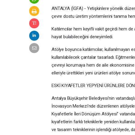
ANTALYA (İGFA) - Yetişkinlere yönelik düzenl
çevre dostu üretim yöntemlerini tanıma hem d
Katılımcılar hem keyifli vakit geçirdi hem de 
hayat bulabileceğini deneyimledi.
Atölye boyunca katılımcılar, kullanılmayan 
kullanılabilecek çantalar tasarladı. Eğitmenl
çevreyi korumaya hem de aile ekonomisine katk
elleriyle ürettikleri yeni ürünleri atölye sonun
ESKİ KIYAFETLER YEPYENİ ÜRÜNLERE DÖ
Antalya Büyükşehir Belediyesi’nin vatandaşl
İnovasyon Merkezi’nde düzenlenen atölyele
Kıyafetlerle İleri Dönüşüm Atölyesi” vatanda
kıyafetlerin farklı tekniklerle yeniden kullanıla
ve tasarım tekniklerinin işlendiği atölyede, 