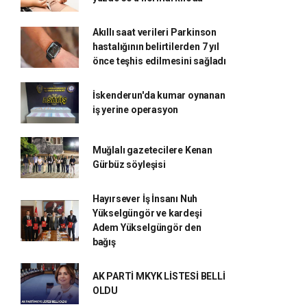
Akıllı saat verileri Parkinson
hastalığının belirtilerden 7 yıl
önce teşhis edilmesini sağladı
İskenderun'da kumar oynanan
iş yerine operasyon
Muğlalı gazetecilere Kenan
Gürbüz söyleşisi
Hayırsever İş İnsanı Nuh
Yükselgüngör ve kardeşi
Adem Yükselgüngör den
bağış
AK PARTİ MKYK LİSTESİ BELLİ
OLDU