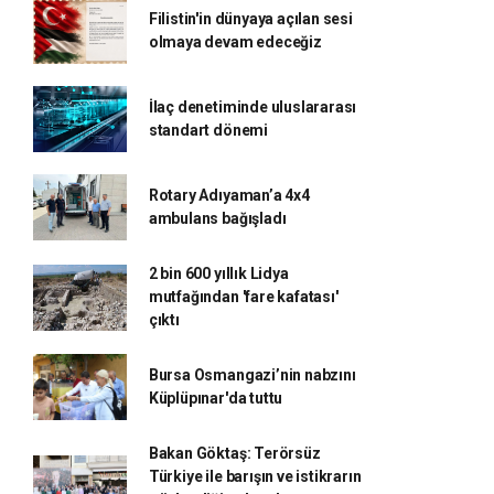
Filistin'in dünyaya açılan sesi
olmaya devam edeceğiz
İlaç denetiminde uluslararası
standart dönemi
Rotary Adıyaman’a 4x4
ambulans bağışladı
2 bin 600 yıllık Lidya
mutfağından 'fare kafatası'
çıktı
Bursa Osmangazi’nin nabzını
Küplüpınar'da tuttu
Bakan Göktaş: Terörsüz
Türkiye ile barışın ve istikrarın