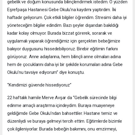
gebelik ve doğum konusunda bilinçlendirmek istedim. O yüzden
Eşrefpaşa Hastanesi Gebe Okulu’na kaydımı yaptırdım. İki
haftadır geliyorum. Çok etkili bilgiler öğrendim. Stresimi daha iyi
yöneteceğim bilgiler edindim. Bazı şeyler dışarıdan bakıldığı
kadar kolay olmuyor. Burada bizzat görerek, sorarak ve
uygulamalı yaparak öğrendiğimiz için gerçekten bebeğimize
bakıyor duygusunu hissedebiliyoruz. Birebir eğitimin farkını
görüyoruz. Anne adaylarına, hem bilinçli anne olmaları adına
hem de çocuklarını daha iyi bir şekilde korumaları adına Gebe
Okulu’nu tavsiye ediyorum” diye konuştu.
“Kendimizi güvende hissediyoruz”
22 haftalık hamile Merve Avşar da “Gebelik sürecinde bilgi
edinme amaçlı araştırma içindeydim. Buraya muayeneye
geldiğimde Gebe Okulu’ndan bahsettiler. Hastane temiz ve
düzenliydi ve buraya gelmeyi tercih ettim. Eğitimlerde bizimle
çok ilgileniyorlar. Burada bebeğin bakımını, onu emzirmeyi,