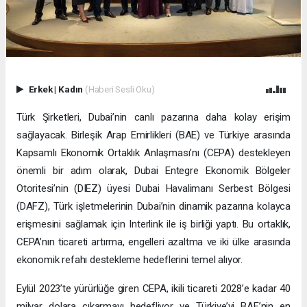
Erkek
|
Kadın
(Haberi Sesli Oku)
Türk Şirketleri, Dubai’nin canlı pazarına daha kolay erişim
sağlayacak. Birleşik Arap Emirlikleri (BAE) ve Türkiye arasında
Kapsamlı Ekonomik Ortaklık Anlaşması’nı (CEPA) destekleyen
önemli bir adım olarak, Dubai Entegre Ekonomik Bölgeler
Otoritesi’nin (DIEZ) üyesi Dubai Havalimanı Serbest Bölgesi
(DAFZ), Türk işletmelerinin Dubai’nin dinamik pazarına kolayca
erişmesini sağlamak için Interlink ile iş birliği yaptı. Bu ortaklık,
CEPA’nın ticareti artırma, engelleri azaltma ve iki ülke arasında
ekonomik refahı destekleme hedeflerini temel alıyor.
Eylül 2023’te yürürlüğe giren CEPA, ikili ticareti 2028’e kadar 40
milyar dolara çıkarmayı hedefliyor ve Türkiye’yi BAE’nin en