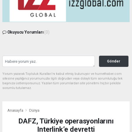
Okuyucu Yorumları
(0)
Gönder
Yorum yazarak Topluluk Kuralları’nı kabul etmiş bulunuyor ve hurnethaber.com
sitesine yaptığınız yorumunuzla ilgili doğrudan veya dolaylı tüm sorumluluğu tek
başınıza üstleniyorsunuz. Yazılan tüm yorumlardan site yönetimi hiçbir şekilde
sorumlu tutulamaz.
Anasayfa
Dünya
DAFZ, Türkiye operasyonlarını
Interlink’e devretti