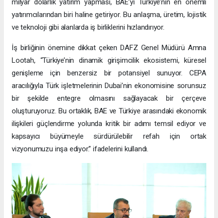
milyar dolarlık yatırım yapması, BAE’yi Türkiye’nin en önemli
yatırımcılarından biri haline getiriyor. Bu anlaşma, üretim, lojistik
ve teknoloji gibi alanlarda iş birliklerini hızlandırıyor.
İş birliğinin önemine dikkat çeken DAFZ Genel Müdürü Amna
Lootah, “Türkiye’nin dinamik girişimcilik ekosistemi, küresel
genişleme için benzersiz bir potansiyel sunuyor. CEPA
aracılığıyla Türk işletmelerinin Dubai’nin ekonomisine sorunsuz
bir şekilde entegre olmasını sağlayacak bir çerçeve
oluşturuyoruz. Bu ortaklık, BAE ve Türkiye arasındaki ekonomik
ilişkileri güçlendirme yolunda kritik bir adımı temsil ediyor ve
kapsayıcı büyümeyle sürdürülebilir refah için ortak
vizyonumuzu inşa ediyor.” ifadelerini kullandı.