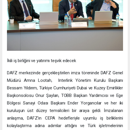
İkili iş birliğini ve yatırımı teşvik edecek
DAFZ merkezinde gerçekleştirilen imza töreninde DAFZ Genel
Müdürü Amna Lootah, Interlink Yönetim Kurulu Başkanı
Bessam Yıldırım, Türkiye Cumhuriyeti Dubai ve Kuzey Emirlikler
Başkonsolosu Onur Şaylan, TOBB Başkan Yardımcısı ve Ege
Bölgesi Sanayi Odası Başkanı Ender Yorgancılar ve her iki
kuruluşun üst düzey temsilcileri bir araya geldi. İmzalanan
anlaşma, DAFZ’ın CEPA hedefleriyle uyumlu iş birliklerini
kolaylaştırma adına adımlar attığını ve Türk işletmelerinin