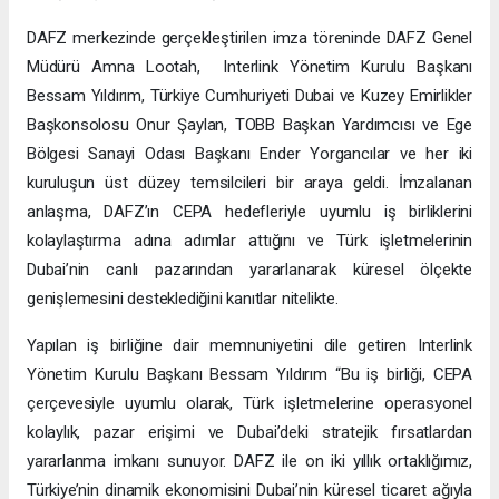
DAFZ merkezinde gerçekleştirilen imza töreninde DAFZ Genel
Müdürü Amna Lootah, Interlink Yönetim Kurulu Başkanı
Bessam Yıldırım, Türkiye Cumhuriyeti Dubai ve Kuzey Emirlikler
Başkonsolosu Onur Şaylan, TOBB Başkan Yardımcısı ve Ege
Bölgesi Sanayi Odası Başkanı Ender Yorgancılar ve her iki
kuruluşun üst düzey temsilcileri bir araya geldi. İmzalanan
anlaşma, DAFZ’ın CEPA hedefleriyle uyumlu iş birliklerini
kolaylaştırma adına adımlar attığını ve Türk işletmelerinin
Dubai’nin canlı pazarından yararlanarak küresel ölçekte
genişlemesini desteklediğini kanıtlar nitelikte.
Yapılan iş birliğine dair memnuniyetini dile getiren Interlink
Yönetim Kurulu Başkanı Bessam Yıldırım “Bu iş birliği, CEPA
çerçevesiyle uyumlu olarak, Türk işletmelerine operasyonel
kolaylık, pazar erişimi ve Dubai’deki stratejik fırsatlardan
yararlanma imkanı sunuyor. DAFZ ile on iki yıllık ortaklığımız,
Türkiye’nin dinamik ekonomisini Dubai’nin küresel ticaret ağıyla