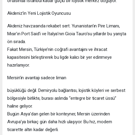
ortasında İstanbul kadar güçlü bir lojistik merkez doğuyor.
Akdeniz’in Yeni Lojistik Oyuncusu
Akdeniz havzasında rekabet sert. Yunanistan’ın Pire Limanı,
Mısır’ın Port Said’i ve İtalya’nın Gioia Tauro’su yıllardır bu yarışta
ön sırada.
Fakat Mersin, Türkiye’nin coğrafi avantajını ve ihracat
kapasitesini birleştirerek bu ligde kalıcı bir yer edinmeye
hazırlanıyor.
Mersin’in avantajı sadece liman
büyüklüğü değil. Demiryolu bağlantısı, lojistik köyleri ve serbest
bölgesiyle birlikte, burası aslında “entegre bir ticaret üssü”
haline geliyor.
Bugün Asya’dan gelen bir konteyner, Mersin üzerinden
Avrupa’ya birkaç gün daha hızlı ulaşıyor. Bu hız, modern
ticarette altın kadar değerli.