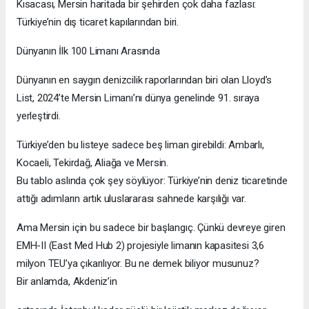
Kısacası, Mersin haritada bir şehirden çok daha fazlası:
Türkiye’nin dış ticaret kapılarından biri.
Dünyanın İlk 100 Limanı Arasında
Dünyanın en saygın denizcilik raporlarından biri olan Lloyd’s
List, 2024’te Mersin Limanı’nı dünya genelinde 91. sıraya
yerleştirdi.
Türkiye’den bu listeye sadece beş liman girebildi: Ambarlı,
Kocaeli, Tekirdağ, Aliağa ve Mersin.
Bu tablo aslında çok şey söylüyor: Türkiye’nin deniz ticaretinde
attığı adımların artık uluslararası sahnede karşılığı var.
Ama Mersin için bu sadece bir başlangıç. Çünkü devreye giren
EMH-II (East Med Hub 2) projesiyle limanın kapasitesi 3,6
milyon TEU’ya çıkarılıyor. Bu ne demek biliyor musunuz?
Bir anlamda, Akdeniz’in