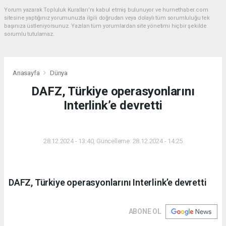
Yorum yazarak Topluluk Kuralları’nı kabul etmiş bulunuyor ve hurnethaber.com
sitesine yaptığınız yorumunuzla ilgili doğrudan veya dolaylı tüm sorumluluğu tek
başınıza üstleniyorsunuz. Yazılan tüm yorumlardan site yönetimi hiçbir şekilde
sorumlu tutulamaz.
Anasayfa
Dünya
DAFZ, Türkiye operasyonlarını
Interlink’e devretti
DÜNYA
28.12.2024 - 13:40, Güncelleme: 28.12.2024 - 14:25
DAFZ, Türkiye operasyonlarını Interlink’e devretti
ABONE OL