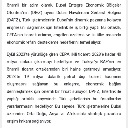
önemli bir adım olarak, Dubai Entegre Ekonomik Bölgeler
Otoritesi’nin (DIEZ) üyesi Dubai Havalimanı Serbest Bölgesi
(DAFZ), Türk işletmelerinin Dubai’nin dinamik pazarına kolayca
erişmesini sağlamak için Interlink ile iş birliği yaptı. Bu ortaklık,
CEPA’nın ticareti artırma, engelleri azaltma ve iki ülke arasında
ekonomik refahı destekleme hedeflerini temel alıyor.
Eylül 2023’te yürürlüğe giren CEPA, ikili ticareti 2028’e kadar 40
milyar dolara çıkarmayı hedefliyor ve Türkiye’yi BAE’nin en
önemli ticaret ortaklarından biri haline getirmeyi amaçlıyor.
2023’te 19 milyar dolarlık petrol dışı ticaret hacminin
oluşmasını sağlayan bu anlaşma, ekonomik bağları
derinleştirmek için önemli bir fırsat sunuyor. DAFZ, Interlink ile
yaptığı ortaklık sayesinde Türk şirketlerinin bu fırsatlardan
yararlanmasını hedefliyor. Bu sayede, Türk işletmelerine Dubai
üzerinden Orta Doğu, Asya ve Afrika’daki stratejik pazarlara
erişim imkanı sağlanıyor.