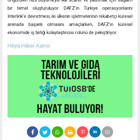
öngörülen hızlı büyümeyle ikili ticaret ve yatırımlar için sağlam
bir temel oluşturuluyor. DAFZ’ın Türkiye operasyonlarını
Interlink’e devretmesi, iki ülkenin işletmelerinin rekabetçi küresel
arenada başarılı olmasını amaçlarken, DAFZ’ın küresel
ekonomide iş birliği kolaylaştırıcısı rolünü de pekiştiriyor.
Hibya Haber Ajansı