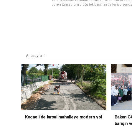
dolaylı tüm sorumluluğu tek başınıza üstleniyorsunuz
Anasayfa
Kocaeli'de kırsal mahalleye modern yol
Bakan Gö
barışın v
hedefliy