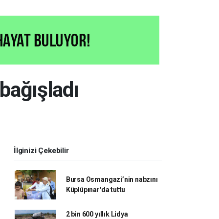
bağışladı
İlginizi Çekebilir
Bursa Osmangazi’nin nabzını
Küplüpınar'da tuttu
2 bin 600 yıllık Lidya