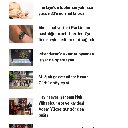
'Türkiye'de toplumun yalnızca
yüzde 30'u normal kiloda'
Akıllı saat verileri Parkinson
hastalığının belirtilerden 7 yıl
önce teşhis edilmesini sağladı
İskenderun'da kumar oynanan
iş yerine operasyon
Muğlalı gazetecilere Kenan
Gürbüz söyleşisi
Hayırsever İş İnsanı Nuh
Yükselgüngör ve kardeşi
Adem Yükselgüngör den
bağış