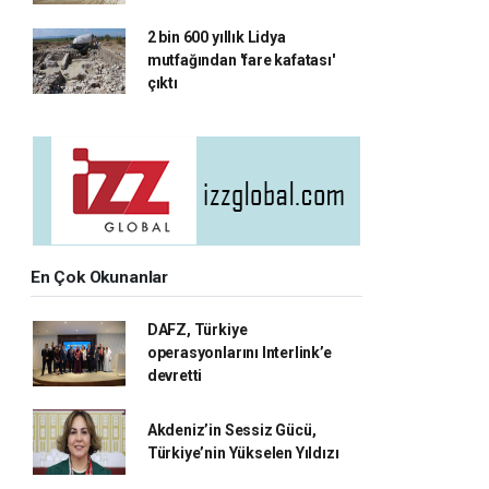
2 bin 600 yıllık Lidya
mutfağından 'fare kafatası'
çıktı
En Çok Okunanlar
DAFZ, Türkiye
operasyonlarını Interlink’e
devretti
Akdeniz’in Sessiz Gücü,
Türkiye’nin Yükselen Yıldızı