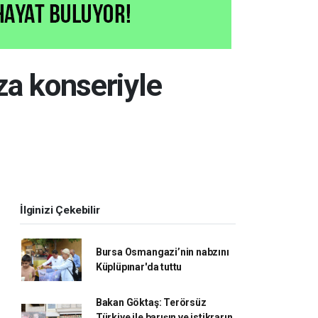
za konseriyle
İlginizi Çekebilir
Bursa Osmangazi’nin nabzını
Küplüpınar'da tuttu
Bakan Göktaş: Terörsüz
Türkiye ile barışın ve istikrarın