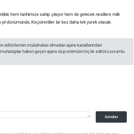
nlikle hem tarihimize sahip çıkıyor hem de gelecek nesillere milli
n yıl dönümünde, Keçiörenliler bir kez daha tek yürek olacak.
zin editörlerinin müdahalesi olmadan ajans kanallarından
 muhataplar haberi geçen ajans olup sitemizin hiç bir editörü sorumlu
Gönder
nuyor ve hurnethaber.com sitesine yaptığınız yorumunuzla ilgili doğrudan veya