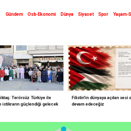
Gündem
Osb-Ekonomi
Dünya
Siyaset
Spor
Yaşam-S
Kripto Dünyası
Kültür-Sanat
Eğitim
ktaş: Terörsüz Türkiye ile
Filistin'in dünyaya açılan sesi
e istikrarın güçlendiği gelecek
devam edeceğiz
oruz