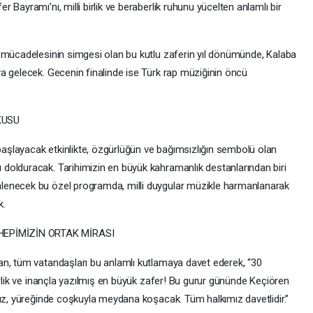
Bayramı’nı, milli birlik ve beraberlik ruhunu yücelten anlamlı bir
 mücadelesinin simgesi olan bu kutlu zaferin yıl dönümünde, Kalaba
a gelecek. Gecenin finalinde ise Türk rap müziğinin öncü
KUSU
şlayacak etkinlikte, özgürlüğün ve bağımsızlığın sembolü olan
dolduracak. Tarihimizin en büyük kahramanlık destanlarından biri
lenecek bu özel programda, milli duygular müzikle harmanlanarak
k.
EPİMİZİN ORTAK MİRASI
an, tüm vatandaşları bu anlamlı kutlamaya davet ederek, “30
irlik ve inançla yazılmış en büyük zafer! Bu gurur gününde Keçiören
mız, yüreğinde coşkuyla meydana koşacak. Tüm halkımız davetlidir.”