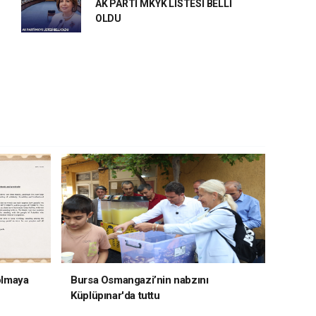
AK PARTİ MKYK LİSTESİ BELLİ
OLDU
 olmaya
Bursa Osmangazi’nin nabzını
Küplüpınar'da tuttu