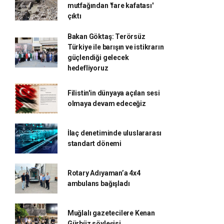
mutfağından 'fare kafatası'
çıktı
Bakan Göktaş: Terörsüz
Türkiye ile barışın ve istikrarın
güçlendiği gelecek
hedefliyoruz
Filistin'in dünyaya açılan sesi
olmaya devam edeceğiz
İlaç denetiminde uluslararası
standart dönemi
Rotary Adıyaman’a 4x4
ambulans bağışladı
Muğlalı gazetecilere Kenan
Gürbüz söyleşisi