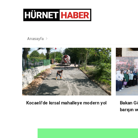
Anasayfa
Kocaeli'de kırsal mahalleye modern yol
Bakan Gö
barışın v
hedefliy