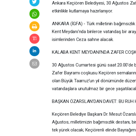
Ankara Keçiören Belediyesi, 30 Ağustos Zafer 
etkinlikle kutlamaya hazırlanıyor.
ANKARA (İGFA) - Türk milletinin bağımsızlık
Kent Meydanı’nda binlerce vatandaş bir aray
isimlerinden Ceza sahne alacak.
KALABA KENT MEYDANI’NDA ZAFER COŞ
30 Ağustos Cumartesi günü saat 20.00’de ba
Zafer Bayramı coşkusu Keçiören semalarını 
olan Büyük Taarruz’un yıl dönümünde düzen
vatandaşlara unutulmaz bir gece yaşatılaca
BAŞKAN ÖZARSLAN’DAN DAVET: BU RUH H
Keçiören Belediye Başkanı Dr. Mesut Özarsl
Ağustos; milletimizin bağımsızlık destanı, b
tek yürek olacak; Keçiörenli elinde Bayrağı