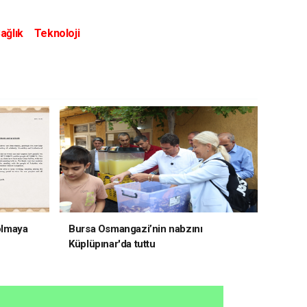
ağlık
Teknoloji
 olmaya
Bursa Osmangazi’nin nabzını
Küplüpınar'da tuttu