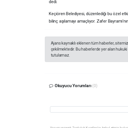
dedi.
Keçiören Belediyesi, düzenlediği bu özel etki
bilinç aşılamayı amaçlıyor. Zafer Bayramı'nı
Ajans kaynaklı eklenen tüm haberler, sitemi
çekilmektedir. Bu haberlerde yer alan hukuki
tutulamaz.
Okuyucu Yorumları
(0)
Yorum yazarak Topluluk Kuralları’nı kabul etmiş bulu