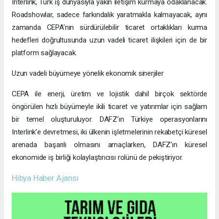
Interlink, Türk iş dünyasıyla yakın iletişim kurmaya odaklanacak.
Roadshowlar, sadece farkındalık yaratmakla kalmayacak, aynı
zamanda CEPA’nın sürdürülebilir ticaret ortaklıkları kurma
hedefleri doğrultusunda uzun vadeli ticaret ilişkileri için de bir
platform sağlayacak.
Uzun vadeli büyümeye yönelik ekonomik sinerjiler
CEPA ile enerji, üretim ve lojistik dahil birçok sektörde
öngörülen hızlı büyümeyle ikili ticaret ve yatırımlar için sağlam
bir temel oluşturuluyor. DAFZ’ın Türkiye operasyonlarını
Interlink’e devretmesi, iki ülkenin işletmelerinin rekabetçi küresel
arenada başarılı olmasını amaçlarken, DAFZ’ın küresel
ekonomide iş birliği kolaylaştırıcısı rolünü de pekiştiriyor.
Hibya Haber Ajansı