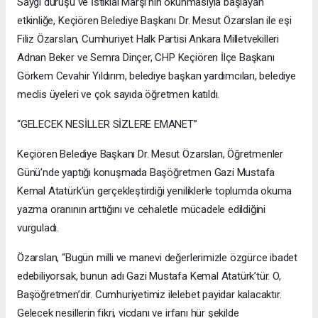
Saygı duruşu ve İstiklal Marşı’nın okunmasıyla başlayan
etkinliğe, Keçiören Belediye Başkanı Dr. Mesut Özarslan ile eşi
Filiz Özarslan, Cumhuriyet Halk Partisi Ankara Milletvekilleri
Adnan Beker ve Semra Dinçer, CHP Keçiören İlçe Başkanı
Görkem Cevahir Yıldırım, belediye başkan yardımcıları, belediye
meclis üyeleri ve çok sayıda öğretmen katıldı.
“GELECEK NESİLLER SİZLERE EMANET”
Keçiören Belediye Başkanı Dr. Mesut Özarslan, Öğretmenler
Günü’nde yaptığı konuşmada Başöğretmen Gazi Mustafa
Kemal Atatürk’ün gerçekleştirdiği yeniliklerle toplumda okuma
yazma oranının arttığını ve cehaletle mücadele edildiğini
vurguladı.
Özarslan, “Bugün milli ve manevi değerlerimizle özgürce ibadet
edebiliyorsak, bunun adı Gazi Mustafa Kemal Atatürk’tür. O,
Başöğretmen’dir. Cumhuriyetimiz ilelebet payidar kalacaktır.
Gelecek nesillerin fikri, vicdanı ve irfanı hür şekilde