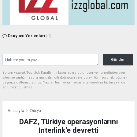
Okuyucu Yorumları
(0)
Gönder
Yorum yazarak Topluluk Kuralları’nı kabul etmiş bulunuyor ve hurnethaber.com
sitesine yaptığınız yorumunuzla ilgili doğrudan veya dolaylı tüm sorumluluğu tek
başınıza üstleniyorsunuz. Yazılan tüm yorumlardan site yönetimi hiçbir şekilde
sorumlu tutulamaz.
Anasayfa
Dünya
DAFZ, Türkiye operasyonlarını
Interlink’e devretti