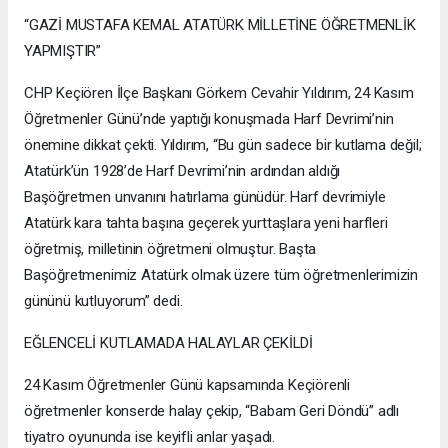
“GAZİ MUSTAFA KEMAL ATATÜRK MİLLETİNE ÖĞRETMENLİK
YAPMIŞTIR”
CHP Keçiören İlçe Başkanı Görkem Cevahir Yıldırım, 24 Kasım
Öğretmenler Günü’nde yaptığı konuşmada Harf Devrimi’nin
önemine dikkat çekti. Yıldırım, “Bu gün sadece bir kutlama değil;
Atatürk’ün 1928’de Harf Devrimi’nin ardından aldığı
Başöğretmen unvanını hatırlama günüdür. Harf devrimiyle
Atatürk kara tahta başına geçerek yurttaşlara yeni harfleri
öğretmiş, milletinin öğretmeni olmuştur. Başta
Başöğretmenimiz Atatürk olmak üzere tüm öğretmenlerimizin
gününü kutluyorum” dedi.
EĞLENCELİ KUTLAMADA HALAYLAR ÇEKİLDİ
24 Kasım Öğretmenler Günü kapsamında Keçiörenli
öğretmenler konserde halay çekip, “Babam Geri Döndü” adlı
tiyatro oyununda ise keyifli anlar yaşadı.