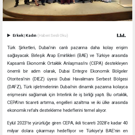
Erkek
|
Kadın
(Haberi Sesli Oku)
Türk Şirketleri, Dubai’nin canlı pazarına daha kolay erişim
sağlayacak. Birleşik Arap Emirlikleri (BAE) ve Türkiye arasında
Kapsamlı Ekonomik Ortaklık Anlaşması’nı (CEPA) destekleyen
önemli bir adım olarak, Dubai Entegre Ekonomik Bölgeler
Otoritesi’nin (DIEZ) üyesi Dubai Havalimanı Serbest Bölgesi
(DAFZ), Türk işletmelerinin Dubai’nin dinamik pazarına kolayca
erişmesini sağlamak için Interlink ile iş birliği yaptı. Bu ortaklık,
CEPA’nın ticareti artırma, engelleri azaltma ve iki ülke arasında
ekonomik refahı destekleme hedeflerini temel alıyor.
Eylül 2023’te yürürlüğe giren CEPA, ikili ticareti 2028’e kadar 40
milyar dolara çıkarmayı hedefliyor ve Türkiye’yi BAE’nin en