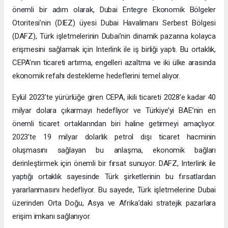
önemli bir adım olarak, Dubai Entegre Ekonomik Bölgeler
Otoritesi’nin (DIEZ) üyesi Dubai Havalimanı Serbest Bölgesi
(DAFZ), Türk işletmelerinin Dubai’nin dinamik pazarına kolayca
erişmesini sağlamak için Interlink ile iş birliği yaptı. Bu ortaklık,
CEPA’nın ticareti artırma, engelleri azaltma ve iki ülke arasında
ekonomik refahı destekleme hedeflerini temel alıyor.
Eylül 2023’te yürürlüğe giren CEPA, ikili ticareti 2028’e kadar 40
milyar dolara çıkarmayı hedefliyor ve Türkiye’yi BAE’nin en
önemli ticaret ortaklarından biri haline getirmeyi amaçlıyor.
2023’te 19 milyar dolarlık petrol dışı ticaret hacminin
oluşmasını sağlayan bu anlaşma, ekonomik bağları
derinleştirmek için önemli bir fırsat sunuyor. DAFZ, Interlink ile
yaptığı ortaklık sayesinde Türk şirketlerinin bu fırsatlardan
yararlanmasını hedefliyor. Bu sayede, Türk işletmelerine Dubai
üzerinden Orta Doğu, Asya ve Afrika’daki stratejik pazarlara
erişim imkanı sağlanıyor.