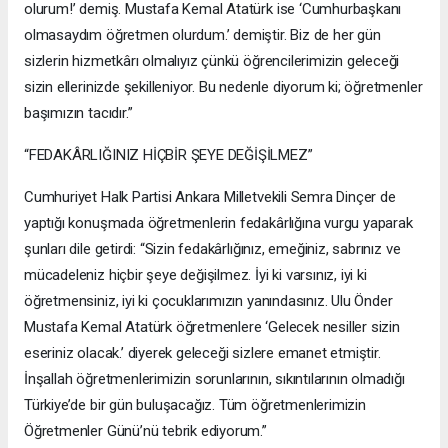
olurum!’ demiş. Mustafa Kemal Atatürk ise ‘Cumhurbaşkanı
olmasaydım öğretmen olurdum.’ demiştir. Biz de her gün
sizlerin hizmetkârı olmalıyız çünkü öğrencilerimizin geleceği
sizin ellerinizde şekilleniyor. Bu nedenle diyorum ki; öğretmenler
başımızın tacıdır.”
“FEDAKÂRLIĞINIZ HİÇBİR ŞEYE DEĞİŞİLMEZ”
Cumhuriyet Halk Partisi Ankara Milletvekili Semra Dinçer de
yaptığı konuşmada öğretmenlerin fedakârlığına vurgu yaparak
şunları dile getirdi: “Sizin fedakârlığınız, emeğiniz, sabrınız ve
mücadeleniz hiçbir şeye değişilmez. İyi ki varsınız, iyi ki
öğretmensiniz, iyi ki çocuklarımızın yanındasınız. Ulu Önder
Mustafa Kemal Atatürk öğretmenlere ‘Gelecek nesiller sizin
eseriniz olacak.’ diyerek geleceği sizlere emanet etmiştir.
İnşallah öğretmenlerimizin sorunlarının, sıkıntılarının olmadığı
Türkiye’de bir gün buluşacağız. Tüm öğretmenlerimizin
Öğretmenler Günü’nü tebrik ediyorum.”