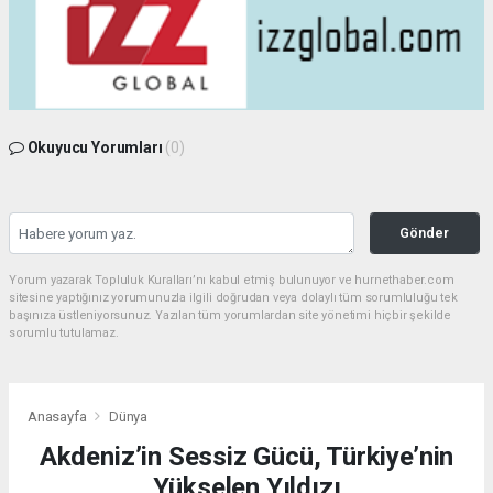
Okuyucu Yorumları
(0)
Gönder
Yorum yazarak Topluluk Kuralları’nı kabul etmiş bulunuyor ve hurnethaber.com
sitesine yaptığınız yorumunuzla ilgili doğrudan veya dolaylı tüm sorumluluğu tek
başınıza üstleniyorsunuz. Yazılan tüm yorumlardan site yönetimi hiçbir şekilde
sorumlu tutulamaz.
Anasayfa
Dünya
Akdeniz’in Sessiz Gücü, Türkiye’nin
Yükselen Yıldızı