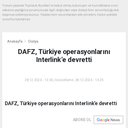
Yorum yazarak Topluluk Kuralları’nı kabul etmiş bulunuyor ve hurnethaber.com
sitesine yaptığınız yorumunuzla ilgili doğrudan veya dolaylı tüm sorumluluğu tek
başınıza üstleniyorsunuz. Yazılan tüm yorumlardan site yönetimi hiçbir şekilde
sorumlu tutulamaz.
Anasayfa
Dünya
DAFZ, Türkiye operasyonlarını
Interlink’e devretti
DÜNYA
28.12.2024 - 13:40, Güncelleme: 28.12.2024 - 14:25
DAFZ, Türkiye operasyonlarını Interlink’e devretti
ABONE OL