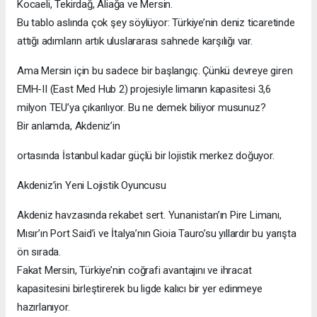
Kocaeli, Tekirdağ, Aliağa ve Mersin.
Bu tablo aslında çok şey söylüyor: Türkiye’nin deniz ticaretinde
attığı adımların artık uluslararası sahnede karşılığı var.
Ama Mersin için bu sadece bir başlangıç. Çünkü devreye giren
EMH-II (East Med Hub 2) projesiyle limanın kapasitesi 3,6
milyon TEU’ya çıkarılıyor. Bu ne demek biliyor musunuz?
Bir anlamda, Akdeniz’in
ortasında İstanbul kadar güçlü bir lojistik merkez doğuyor.
Akdeniz’in Yeni Lojistik Oyuncusu
Akdeniz havzasında rekabet sert. Yunanistan’ın Pire Limanı,
Mısır’ın Port Said’i ve İtalya’nın Gioia Tauro’su yıllardır bu yarışta
ön sırada.
Fakat Mersin, Türkiye’nin coğrafi avantajını ve ihracat
kapasitesini birleştirerek bu ligde kalıcı bir yer edinmeye
hazırlanıyor.