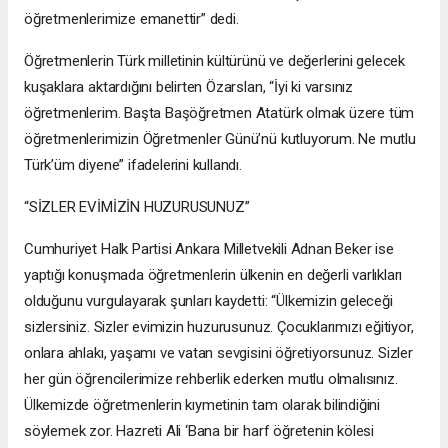
öğretmenlerimize emanettir” dedi.
Öğretmenlerin Türk milletinin kültürünü ve değerlerini gelecek
kuşaklara aktardığını belirten Özarslan, “İyi ki varsınız
öğretmenlerim. Başta Başöğretmen Atatürk olmak üzere tüm
öğretmenlerimizin Öğretmenler Günü’nü kutluyorum. Ne mutlu
Türk’üm diyene” ifadelerini kullandı.
“SİZLER EVİMİZİN HUZURUSUNUZ”
Cumhuriyet Halk Partisi Ankara Milletvekili Adnan Beker ise
yaptığı konuşmada öğretmenlerin ülkenin en değerli varlıkları
olduğunu vurgulayarak şunları kaydetti: “Ülkemizin geleceği
sizlersiniz. Sizler evimizin huzurusunuz. Çocuklarımızı eğitiyor,
onlara ahlakı, yaşamı ve vatan sevgisini öğretiyorsunuz. Sizler
her gün öğrencilerimize rehberlik ederken mutlu olmalısınız.
Ülkemizde öğretmenlerin kıymetinin tam olarak bilindiğini
söylemek zor. Hazreti Ali ‘Bana bir harf öğretenin kölesi