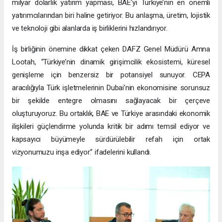
milyar dolarlık yatırım yapması, BAE’yi Türkiye’nin en önemli
yatırımcılarından biri haline getiriyor. Bu anlaşma, üretim, lojistik
ve teknoloji gibi alanlarda iş birliklerini hızlandırıyor.
İş birliğinin önemine dikkat çeken DAFZ Genel Müdürü Amna
Lootah, “Türkiye’nin dinamik girişimcilik ekosistemi, küresel
genişleme için benzersiz bir potansiyel sunuyor. CEPA
aracılığıyla Türk işletmelerinin Dubai’nin ekonomisine sorunsuz
bir şekilde entegre olmasını sağlayacak bir çerçeve
oluşturuyoruz. Bu ortaklık, BAE ve Türkiye arasındaki ekonomik
ilişkileri güçlendirme yolunda kritik bir adımı temsil ediyor ve
kapsayıcı büyümeyle sürdürülebilir refah için ortak
vizyonumuzu inşa ediyor.” ifadelerini kullandı.