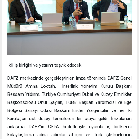
İkili iş birliğini ve yatırımı teşvik edecek
DAFZ merkezinde gerçekleştirilen imza töreninde DAFZ Genel
Müdürü Amna Lootah, Interlink Yönetim Kurulu Başkanı
Bessam Yıldırım, Türkiye Cumhuriyeti Dubai ve Kuzey Emirlikler
Başkonsolosu Onur Şaylan, TOBB Başkan Yardımcısı ve Ege
Bölgesi Sanayi Odası Başkanı Ender Yorgancılar ve her iki
kuruluşun üst düzey temsilcileri bir araya geldi. İmzalanan
anlaşma, DAFZ’ın CEPA hedefleriyle uyumlu iş birliklerini
kolaylaştırma adına adımlar attığını ve Türk işletmelerinin