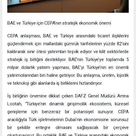
BAE ve Türkiye için CEPA’nın stratejik ekonomik önemi
CEPA anlaşması, BAE ve Türkiye arasındaki ticaret ilişkilerini
güçlendirmek için mallardaki gümrük tarifelerinin yüzde 82’sini
kaldırarak sınır ötesi yatırımları teşvik ediyor ve kilit sektörlerde
stratejik iş birliğini destekliyor. BAE’nin Türkiye’ye toplamda 5
milyar dolarlık yatırım yapması, BAE’yi Türkiye’nin en önemli
yatırımcılarından biri haline getiriyor. Bu anlaşma, üretim, lojistik
ve teknoloji gibi alanlarda iş birliklerini hızlandırıyor.
İş birliğinin önemine dikkat çeken DAFZ Genel Müdürü Amna
Lootah, “Türkiye’nin dinamik girişimcilik ekosistemi, küresel
genişleme için benzersiz bir potansiyel sunuyor. CEPA
aracılığıyla Türk işletmelerinin Dubai’nin ekonomisine sorunsuz
bir şekilde entegre olmasını sağlayacak bir çerçeve
oluşturuyoruz. Bu ortaklık, BAE ve Türkiye arasındaki ekonomik