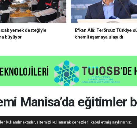
 sıcak yemek desteğiyle
Efkan Âlâ: Terörsüz Türkiye s
ma büyüyor
önemli aşamaya ulaşıldı
mi Manisa’da eğitimler b
er kullanılmaktadır, sitemizi kullanarak çerezleri kabul etmiş saylırsınız.
05.08.2026 - 15:51, Güncelleme: 05.08.2026 - 15:51