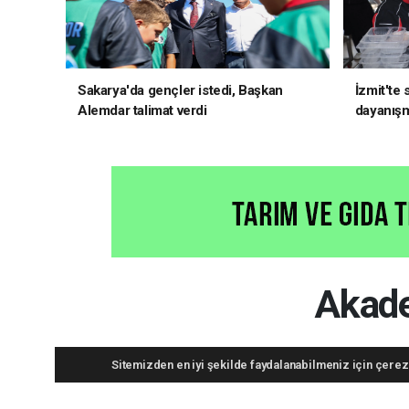
Sakarya'da gençler istedi, Başkan
İzmit'te
Alemdar talimat verdi
dayanış
Akade
Sitemizden en iyi şekilde faydalanabilmeniz için çerezl