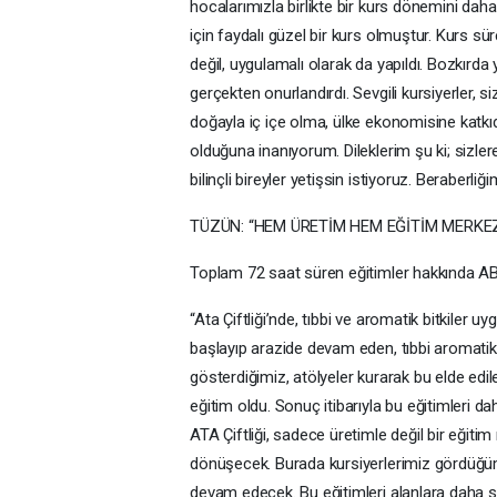
hocalarımızla birlikte bir kurs dönemini daha
için faydalı güzel bir kurs olmuştur. Kurs süre
değil, uygulamalı olarak da yapıldı. Bozkırda 
gerçekten onurlandırdı. Sevgili kursiyerler, s
doğayla iç içe olma, ülke ekonomisine katkı
olduğuna inanıyorum. Dileklerim şu ki; sizle
bilinçli bireyler yetişsin istiyoruz. Beraberli
TÜZÜN: “HEM ÜRETİM HEM EĞİTİM MERKEZ
Toplam 72 saat süren eğitimler hakkında AB
“Ata Çiftliği’nde, tıbbi ve aromatik bitkiler u
başlayıp arazide devam eden, tıbbi aromatik 
gösterdiğimiz, atölyeler kurarak bu elde edi
eğitim oldu. Sonuç itibarıyla bu eğitimleri 
ATA Çiftliği, sadece üretimle değil bir eğit
dönüşecek. Burada kursiyerlerimiz gördüğüm k
devam edecek. Bu eğitimleri alanlara daha s