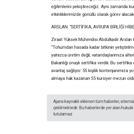
eğitimlerini pekiştireceğiz. Aynı zamanda ku
etkinliklerimizde gönüllü olarak görev alacakl
ARSLAN: “SERTİFİKA, AVRUPA BİRLİĞİ Hİ
Ziraat Yüksek Mühendisi Abdülkadir Arslan ku
“Tohumdan hasada kadar bitkinin yetiştirilm
yalnızca üretim değil, vatandaşlarımıza alter
Bakanlığı onaylı sertifika verdik. Bu sertifik
avantaj sağlıyor. 55 kişilik kontenjanımıza yoğ
almaya hak kazanan 55 kursiyer mezun oldu, mi
Ajans kaynaklı eklenen tüm haberler, sitemi
çekilmektedir. Bu haberlerde yer alan hukuki
tutulamaz.