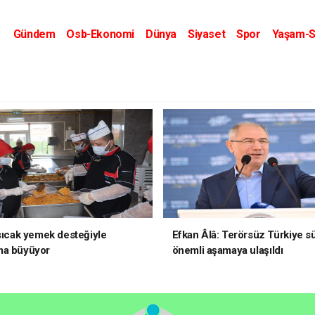
Gündem
Osb-Ekonomi
Dünya
Siyaset
Spor
Yaşam-S
Kripto Dünyası
Kültür-Sanat
Eğitim
 sıcak yemek desteğiyle
Efkan Âlâ: Terörsüz Türkiye s
ma büyüyor
önemli aşamaya ulaşıldı