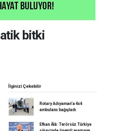
tik bitki
İlginizi Çekebilir
Rotary Adıyaman’a 4x4
ambulans bağışladı
Efkan Âlâ: Terörsüz Türkiye
sürecinde önemli aşamaya