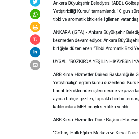
Ankara Büyükşehir Belediyesi (ABB), Gölbaşı 
Yetiştiriciliği Kursu” tamamlandı. 10 gün sü
tıbbi ve aromatik bitkilerle ilgilenen vatand
ANKARA (İGFA) - Ankara Büyükşehir Belediyesi,
kesmeden devam ediyor. Ankara Büyükşehir Be
birliğiyle düzenlenen “Tıbbi Aromatik Bitki Ye
UYSAL: “BOZKIRDA YEŞİLİN HİKÂYESİNİ Y
ABB Kırsal Hizmetler Dairesi Başkanlığı ile Gö
Yetiştiriciliği” eğitim kursu düzenlendi. Kurs 
hasat tekniklerinden işlenmesine ve pazarla
ayrıca bahçe gezileri, toprakla birebir tema
katılımcılara MEB onaylı sertifika verildi.
ABB Kırsal Hizmetler Daire Başkanı Hüseyin Şem
“Gölbaşı Halk Eğitim Merkezi ve Kırsal Daire