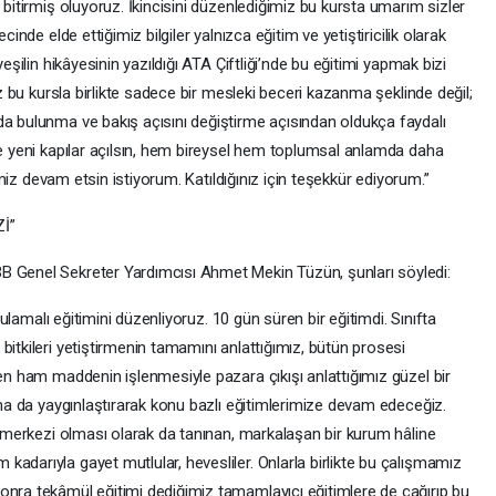
 bitirmiş oluyoruz. İkincisini düzenlediğimiz bu kursta umarım sizler
cinde elde ettiğimiz bilgiler yalnızca eğitim ve yetiştiricilik olarak
yeşilin hikâyesinin yazıldığı ATA Çiftliği’nde bu eğitimi yapmak bizi
iz bu kursla birlikte sadece bir mesleki beceri kazanma şeklinde değil;
da bulunma ve bakış açısını değiştirme açısından oldukça faydalı
re yeni kapılar açılsın, hem bireysel hem toplumsal anlamda daha
ğimiz devam etsin istiyorum. Katıldığınız için teşekkür ediyorum.”
İ”
B Genel Sekreter Yardımcısı Ahmet Mekin Tüzün, şunları söyledi:
ygulamalı eğitimini düzenliyoruz. 10 gün süren bir eğitimdi. Sınıfta
bitkileri yetiştirmenin tamamını anlattığımız, bütün prosesi
len ham maddenin işlenmesiyle pazara çıkışı anlattığımız güzel bir
daha da yaygınlaştırarak konu bazlı eğitimlerimize devam edeceğiz.
im merkezi olması olarak da tanınan, markalaşan bir kurum hâline
adarıyla gayet mutlular, hevesliler. Onlarla birlikte bu çalışmamız
onra tekâmül eğitimi dediğimiz tamamlayıcı eğitimlere de çağırıp bu