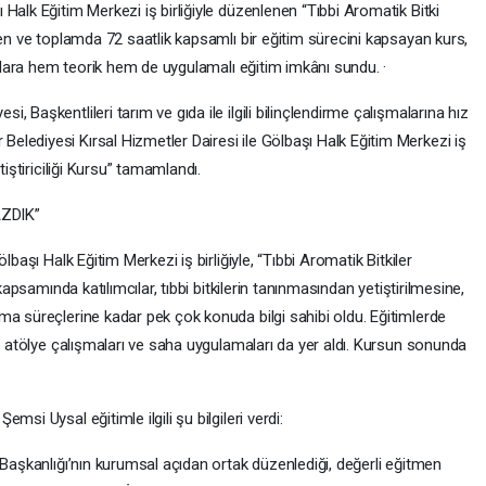
Halk Eğitim Merkezi iş birliğiyle düzenlenen “Tıbbi Aromatik Bitki
ren ve toplamda 72 saatlik kapsamlı bir eğitim sürecini kapsayan kurs,
aşlara hem teorik hem de uygulamalı eğitim imkânı sundu. ·
 Başkentlileri tarım ve gıda ile ilgili bilinçlendirme çalışmalarına hız
lediyesi Kırsal Hizmetler Dairesi ile Gölbaşı Halk Eğitim Merkezi iş
tiştiriciliği Kursu” tamamlandı.
AZDIK”
lbaşı Halk Eğitim Merkezi iş birliğiyle, “Tıbbi Aromatik Bitkiler
kapsamında katılımcılar, tıbbi bitkilerin tanınmasından yetiştirilmesine,
ma süreçlerine kadar pek çok konuda bilgi sahibi oldu. Eğitimlerde
s, atölye çalışmaları ve saha uygulamaları da yer aldı. Kursun sonunda
si Uysal eğitimle ilgili şu bilgileri verdi:
 Başkanlığı’nın kurumsal açıdan ortak düzenlediği, değerli eğitmen