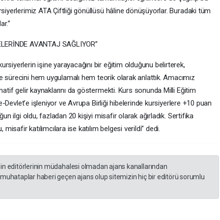
rsiyerlerimiz ATA Çiftliği gönüllüsü hâline dönüşüyorlar. Buradaki tüm
ar.”
BELERİNDE AVANTAJ SAĞLIYOR”
rsiyerlerin işine yarayacağını bir eğitim olduğunu belirterek,
e sürecini hem uygulamalı hem teorik olarak anlattık. Amacımız
natif gelir kaynaklarını da göstermekti. Kurs sonunda Milli Eğitim
a e-Devlet’e işleniyor ve Avrupa Birliği hibelerinde kursiyerlere +10 puan
un ilgi oldu, fazladan 20 kişiyi misafir olarak ağırladık. Sertifika
safir katılımcılara ise katılım belgesi verildi” dedi.
zin editörlerinin müdahalesi olmadan ajans kanallarından
 muhataplar haberi geçen ajans olup sitemizin hiç bir editörü sorumlu