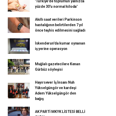
'Türkiye'de toplumun yalnızca
yüzde 30'u normal kiloda'
Akıllı saat verileri Parkinson
hastalığının belirtilerden 7 yıl
önce teşhis edilmesini sağladı
İskenderun'da kumar oynanan
iş yerine operasyon
Muğlalı gazetecilere Kenan
Gürbüz söyleşisi
Hayırsever İş İnsanı Nuh
Yükselgüngör ve kardeşi
Adem Yükselgüngör den
bağış
AK PARTİ MKYK LİSTESİ BELLİ