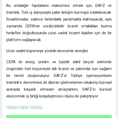
Bu ortaklığın faydalarını maksimize etmek için, DAFZ ve
Interlink, Türk iş dünyasıyla yakın iletişim kurmaya odaklanacak.
Roadshowlar, sadece farkındalık yaratmakla kalmayacak, aynı
zamanda CEPA’nın sürdürülebilir ticaret ortaklıkları kurma
hedefleri doğrultusunda uzun vadeli ticaret ilişkileri için de bir
platform sağlayacak.
Uzun vadeli büyümeye yönelik ekonomik sinerjiler
CEPA ile enerji, üretim ve lojistik dahil birçok sektörde
öngörülen hızlı büyümeyle ikili ticaret ve yatırımlar için sağlam
bir temel oluşturuluyor. DAFZ’ın Türkiye operasyonlarını
Interlink’e devretmesi, iki ülkenin işletmelerinin rekabetçi küresel
arenada başarılı olmasını amaçlarken, DAFZ’ın küresel
ekonomide iş birliği kolaylaştırıcısı rolünü de pekiştiriyor.
Hibya Haber Ajansı