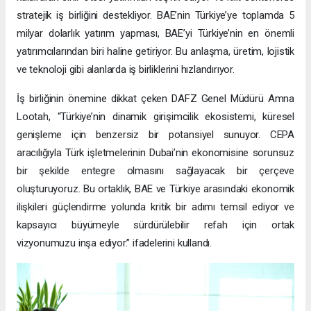
stratejik iş birliğini destekliyor. BAE’nin Türkiye’ye toplamda 5
milyar dolarlık yatırım yapması, BAE’yi Türkiye’nin en önemli
yatırımcılarından biri haline getiriyor. Bu anlaşma, üretim, lojistik
ve teknoloji gibi alanlarda iş birliklerini hızlandırıyor.
İş birliğinin önemine dikkat çeken DAFZ Genel Müdürü Amna
Lootah, “Türkiye’nin dinamik girişimcilik ekosistemi, küresel
genişleme için benzersiz bir potansiyel sunuyor. CEPA
aracılığıyla Türk işletmelerinin Dubai’nin ekonomisine sorunsuz
bir şekilde entegre olmasını sağlayacak bir çerçeve
oluşturuyoruz. Bu ortaklık, BAE ve Türkiye arasındaki ekonomik
ilişkileri güçlendirme yolunda kritik bir adımı temsil ediyor ve
kapsayıcı büyümeyle sürdürülebilir refah için ortak
vizyonumuzu inşa ediyor.” ifadelerini kullandı.