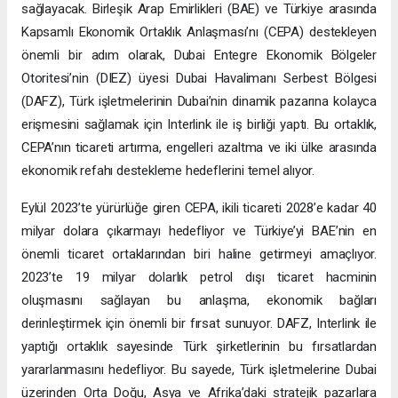
sağlayacak. Birleşik Arap Emirlikleri (BAE) ve Türkiye arasında
Kapsamlı Ekonomik Ortaklık Anlaşması’nı (CEPA) destekleyen
önemli bir adım olarak, Dubai Entegre Ekonomik Bölgeler
Otoritesi’nin (DIEZ) üyesi Dubai Havalimanı Serbest Bölgesi
(DAFZ), Türk işletmelerinin Dubai’nin dinamik pazarına kolayca
erişmesini sağlamak için Interlink ile iş birliği yaptı. Bu ortaklık,
CEPA’nın ticareti artırma, engelleri azaltma ve iki ülke arasında
ekonomik refahı destekleme hedeflerini temel alıyor.
Eylül 2023’te yürürlüğe giren CEPA, ikili ticareti 2028’e kadar 40
milyar dolara çıkarmayı hedefliyor ve Türkiye’yi BAE’nin en
önemli ticaret ortaklarından biri haline getirmeyi amaçlıyor.
2023’te 19 milyar dolarlık petrol dışı ticaret hacminin
oluşmasını sağlayan bu anlaşma, ekonomik bağları
derinleştirmek için önemli bir fırsat sunuyor. DAFZ, Interlink ile
yaptığı ortaklık sayesinde Türk şirketlerinin bu fırsatlardan
yararlanmasını hedefliyor. Bu sayede, Türk işletmelerine Dubai
üzerinden Orta Doğu, Asya ve Afrika’daki stratejik pazarlara