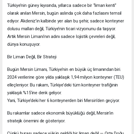
Türkiye’nin güney kıyısında, yıllarca sadece bir “liman kenti”
olarak anılan Mersin, bugün aslında çok daha fazlasını temsil
ediyor. Akdeniz’in kalbinde yer alan bu şehir, sadece konteyner
dolusu malları değil, Türkiye’nin ticari vizyonunu da taşıyor.
Artık Mersin Limanı’nın adını sadece lojistik çevreleri değil,
dünya konuşuyor.
Bir Liman Değil, Bir Strateji
Bugün Mersin Limanı, Türkiye’nin en büyük üç limanından biri.
2024 verilerine göre yılda yaklaşık 1,94 milyon konteyner (TEU)
elleçleniyor. Bu rakam, Türkiye’deki tüm konteyner trafiğinin
yaklaşık %15’ine denk geliyor.
Yani, Türkiye’deki her 6 konteynerden biri Mersin’den geçiyor.
Bu rakamlar sadece ekonomik büyüklüğü değil, Mersin’in
stratejik önemini de gösteriyor.
Çünkü burası sadece yükün geldiği bir liman değil — Orta Doğu,