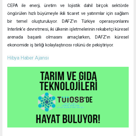
CEPA ile enerji, üretim ve lojistik dahil birçok sektörde
öngörülen hızlı büyümeyle ikili ticaret ve yatırımlar için sağlam
bir temel oluşturuluyor. DAFZ’ın Türkiye operasyonlarını
Interlink’e devretmesi, iki ülkenin işletmelerinin rekabetçi küresel
arenada başarılı olmasını amaçlarken, DAFZ’ın küresel
ekonomide iş birliği kolaylaştırıcısı rolünü de pekiştiriyor.
Hibya Haber Ajansı