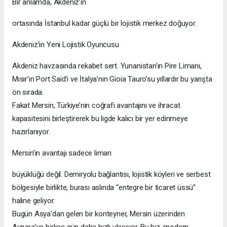
Bir anlamda, Akdeniz’in
ortasında İstanbul kadar güçlü bir lojistik merkez doğuyor.
Akdeniz’in Yeni Lojistik Oyuncusu
Akdeniz havzasında rekabet sert. Yunanistan’ın Pire Limanı,
Mısır’ın Port Said’i ve İtalya’nın Gioia Tauro’su yıllardır bu yarışta
ön sırada.
Fakat Mersin, Türkiye’nin coğrafi avantajını ve ihracat
kapasitesini birleştirerek bu ligde kalıcı bir yer edinmeye
hazırlanıyor.
Mersin’in avantajı sadece liman
büyüklüğü değil. Demiryolu bağlantısı, lojistik köyleri ve serbest
bölgesiyle birlikte, burası aslında “entegre bir ticaret üssü”
haline geliyor.
Bugün Asya’dan gelen bir konteyner, Mersin üzerinden
Avrupa’ya birkaç gün daha hızlı ulaşıyor. Bu hız, modern