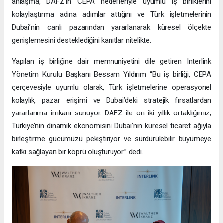
anlaşma, DAFZ’ın CEPA hedefleriyle uyumlu iş birliklerini
kolaylaştırma adına adımlar attığını ve Türk işletmelerinin
Dubai’nin canlı pazarından yararlanarak küresel ölçekte
genişlemesini desteklediğini kanıtlar nitelikte.
Yapılan iş birliğine dair memnuniyetini dile getiren Interlink
Yönetim Kurulu Başkanı Bessam Yıldırım “Bu iş birliği, CEPA
çerçevesiyle uyumlu olarak, Türk işletmelerine operasyonel
kolaylık, pazar erişimi ve Dubai’deki stratejik fırsatlardan
yararlanma imkanı sunuyor. DAFZ ile on iki yıllık ortaklığımız,
Türkiye’nin dinamik ekonomisini Dubai’nin küresel ticaret ağıyla
birleştirme gücümüzü pekiştiriyor ve sürdürülebilir büyümeye
katkı sağlayan bir köprü oluşturuyor.” dedi.