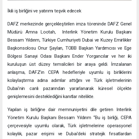
İkili iş birliğini ve yatırımı teşvik edecek
DAFZ merkezinde gerçekleştirilen imza töreninde DAFZ Genel
Müdürü Amna Lootah, Interlink Yönetim Kurulu Başkanı
Bessam Yıldırım, Türkiye Cumhuriyeti Dubai ve Kuzey Emirlikler
Başkonsolosu Onur Şaylan, TOBB Başkan Yardımcısı ve Ege
Bölgesi Sanayi Odası Başkanı Ender Yorgancılar ve her iki
kuruluşun üst düzey temsilcileri bir araya geldi. İmzalanan
anlaşma, DAFZ’ın CEPA hedefleriyle uyumlu iş birliklerini
kolaylaştırma adına adımlar attığını ve Türk işletmelerinin
Dubai’nin canlı pazarından yararlanarak küresel ölçekte
genişlemesini desteklediğini kanıtlar nitelikte.
Yapılan iş birliğine dair memnuniyetini dile getiren Interlink
Yönetim Kurulu Başkanı Bessam Yıldırım “Bu iş birliği, CEPA
çerçevesiyle uyumlu olarak, Türk işletmelerine operasyonel
kolaylık, pazar erişimi ve Dubai’deki stratejik fırsatlardan