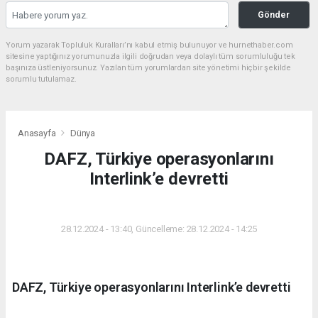
Gönder
Yorum yazarak Topluluk Kuralları’nı kabul etmiş bulunuyor ve hurnethaber.com
sitesine yaptığınız yorumunuzla ilgili doğrudan veya dolaylı tüm sorumluluğu tek
başınıza üstleniyorsunuz. Yazılan tüm yorumlardan site yönetimi hiçbir şekilde
sorumlu tutulamaz.
Anasayfa
Dünya
DAFZ, Türkiye operasyonlarını
Interlink’e devretti
DÜNYA
28.12.2024 - 13:40, Güncelleme: 28.12.2024 - 14:25
DAFZ, Türkiye operasyonlarını Interlink’e devretti