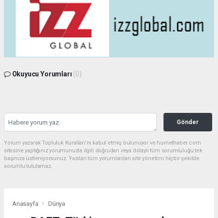
Okuyucu Yorumları
(0)
Gönder
Yorum yazarak Topluluk Kuralları’nı kabul etmiş bulunuyor ve hurnethaber.com
sitesine yaptığınız yorumunuzla ilgili doğrudan veya dolaylı tüm sorumluluğu tek
başınıza üstleniyorsunuz. Yazılan tüm yorumlardan site yönetimi hiçbir şekilde
sorumlu tutulamaz.
Anasayfa
Dünya