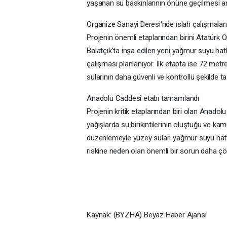
yaşanan su baskınlarının önüne geçilmesi a
Organize Sanayi Deresi'nde ıslah çalışmalar
Projenin önemli etaplarından birini Atatürk 
Balatçık'ta inşa edilen yeni yağmur suyu hatl
çalışması planlanıyor. İlk etapta ise 72 m
sularının daha güvenli ve kontrollü şekilde 
Anadolu Caddesi etabı tamamlandı
Projenin kritik etaplarından biri olan Anado
yağışlarda su birikintilerinin oluştuğu ve k
düzenlemeyle yüzey suları yağmur suyu hattın
riskine neden olan önemli bir sorun daha ç
Kaynak: (BYZHA) Beyaz Haber Ajansı