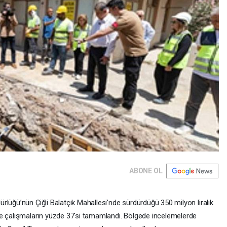
ABONE OL
lüğü’nün Çiğli Balatçık Mahallesi'nde sürdürdüğü 350 milyon liralık
de çalışmaların yüzde 37'si tamamlandı. Bölgede incelemelerde