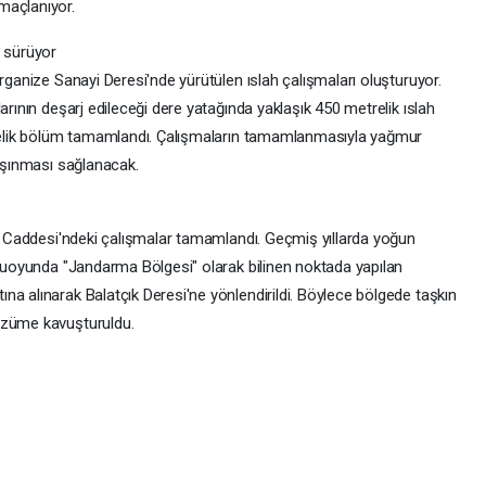
maçlanıyor.
ı sürüyor
Organize Sanayi Deresi'nde yürütülen ıslah çalışmaları oluşturuyor.
arının deşarj edileceği dere yatağında yaklaşık 450 metrelik ıslah
etrelik bölüm tamamlandı. Çalışmaların tamamlanmasıyla yağmur
taşınması sağlanacak.
lu Caddesi'ndeki çalışmalar tamamlandı. Geçmiş yıllarda yoğun
amuoyunda "Jandarma Bölgesi" olarak bilinen noktada yapılan
a alınarak Balatçık Deresi'ne yönlendirildi. Böylece bölgede taşkın
özüme kavuşturuldu.