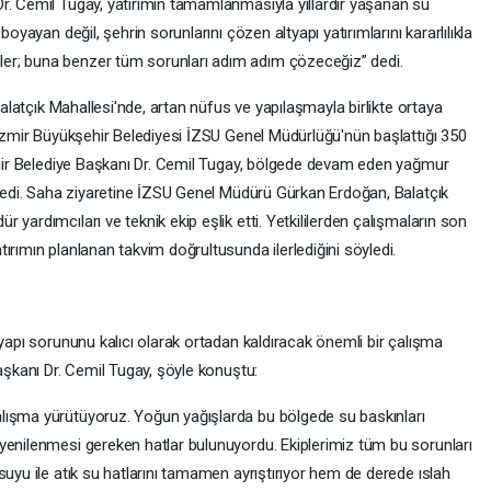
r. Cemil Tugay, yatırımın tamamlanmasıyla yıllardır yaşanan su
boyayan değil, şehrin sorunlarını çözen altyapı yatırımlarını kararlılıkla
er; buna benzer tüm sorunları adım adım çözeceğiz” dedi.
 Balatçık Mahallesi'nde, artan nüfus ve yapılaşmayla birlikte ortaya
 İzmir Büyükşehir Belediyesi İZSU Genel Müdürlüğü'nün başlattığı 350
şehir Belediye Başkanı Dr. Cemil Tugay, bölgede devam eden yağmur
celedi. Saha ziyaretine İZSU Genel Müdürü Gürkan Erdoğan, Balatçık
yardımcıları ve teknik ekip eşlik etti. Yetkililerden çalışmaların son
ırımın planlanan takvim doğrultusunda ilerlediğini söyledi.
tyapı sorununu kalıcı olarak ortadan kaldıracak önemli bir çalışma
Başkanı Dr. Cemil Tugay, şöyle konuştu:
lışma yürütüyoruz. Yoğun yağışlarda bu bölgede su baskınları
yenilenmesi gereken hatlar bulunuyordu. Ekiplerimiz tüm bu sorunları
suyu ile atık su hatlarını tamamen ayrıştırıyor hem de derede ıslah