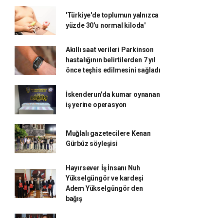
'Türkiye'de toplumun yalnızca
yüzde 30'u normal kiloda'
Akıllı saat verileri Parkinson
hastalığının belirtilerden 7 yıl
önce teşhis edilmesini sağladı
İskenderun'da kumar oynanan
iş yerine operasyon
Muğlalı gazetecilere Kenan
Gürbüz söyleşisi
Hayırsever İş İnsanı Nuh
Yükselgüngör ve kardeşi
Adem Yükselgüngör den
bağış