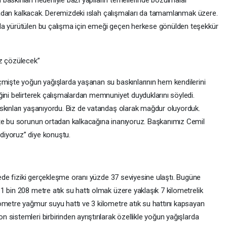
ortadan kalkacak. Deremizdeki ıslah çalışmaları da tamamlanmak üzere.
la yürütülen bu çalışma için emeği geçen herkese gönülden teşekkür
uz çözülecek”
çmişte yoğun yağışlarda yaşanan su baskınlarının hem kendilerini
ğini belirterek çalışmalardan memnuniyet duyduklarını söyledi.
skınları yaşanıyordu. Biz de vatandaş olarak mağdur oluyorduk.
kte bu sorunun ortadan kalkacağına inanıyoruz. Başkanımız Cemil
diyoruz” diye konuştu.
ojede fiziki gerçekleşme oranı yüzde 37 seviyesine ulaştı. Bugüne
 bin 208 metre atık su hattı olmak üzere yaklaşık 7 kilometrelik
ometre yağmur suyu hattı ve 3 kilometre atık su hattını kapsayan
sistemleri birbirinden ayrıştırılarak özellikle yoğun yağışlarda