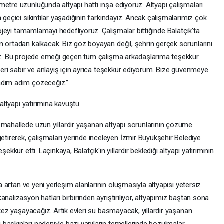
etre uzunluğunda altyapı hattı inşa ediyoruz. Altyapı çalışmaları
 geçici sıkıntılar yaşadığının farkındayız. Ancak çalışmalarımız çok
projeyi tamamlamayı hedefliyoruz. Çalışmalar bittiğinde Balatçık'ta
n ortadan kalkacak. Biz göz boyayan değil, şehrin gerçek sorunlarını
ruz. Bu projede emeği geçen tüm çalışma arkadaşlarıma teşekkür
kleri sabır ve anlayış için ayrıca teşekkür ediyorum. Bize güvenmeye
adım adım çözeceğiz.”
 altyapı yatırımına kavuştu
 mahallede uzun yıllardır yaşanan altyapı sorunlarının çözüme
irerek, çalışmaları yerinde inceleyen İzmir Büyükşehir Belediye
ekkür etti. Laçinkaya, Balatçık'ın yıllardır beklediği altyapı yatırımının
la artan ve yeni yerleşim alanlarının oluşmasıyla altyapısı yetersiz
nalizasyon hatları birbirinden ayrıştırılıyor, altyapımız baştan sona
 kez yaşayacağız. Artık evleri su basmayacak, yıllardır yaşanan
baskınları nedeniyle bazı yapıların temellerinde bozulmalar