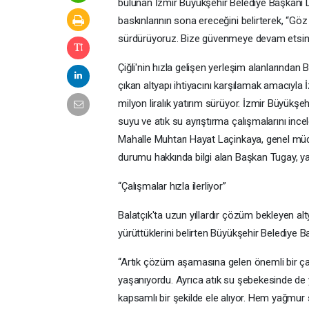
bulunan İzmir Büyükşehir Belediye Başkanı D
baskınlarının sona ereceğini belirterek, “Göz 
sürdürüyoruz. Bize güvenmeye devam etsinl
Çiğli'nin hızla gelişen yerleşim alanlarından
çıkan altyapı ihtiyacını karşılamak amacıyla
milyon liralık yatırım sürüyor. İzmir Büyük
suyu ve atık su ayrıştırma çalışmalarını in
Mahalle Muhtarı Hayat Laçinkaya, genel müdür 
durumu hakkında bilgi alan Başkan Tugay, yat
“Çalışmalar hızla ilerliyor”
Balatçık'ta uzun yıllardır çözüm bekleyen al
yürüttüklerini belirten Büyükşehir Belediye 
“Artık çözüm aşamasına gelen önemli bir ça
yaşanıyordu. Ayrıca atık su şebekesinde de 
kapsamlı bir şekilde ele alıyor. Hem yağmur 