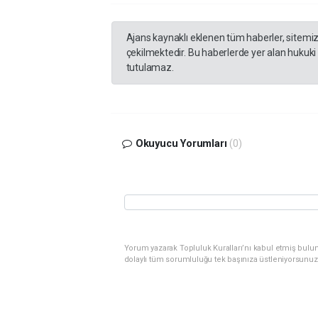
Ajans kaynaklı eklenen tüm haberler, sitemi
çekilmektedir. Bu haberlerde yer alan hukuki
tutulamaz.
Okuyucu Yorumları
(0)
Yorum yazarak Topluluk Kuralları’nı kabul etmiş bulu
dolaylı tüm sorumluluğu tek başınıza üstleniyorsunuz