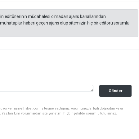
zin editörlerinin müdahalesi olmadan ajans kanallarından
 muhataplar haberi geçen ajans olup sitemizin hiç bir editörü sorumlu
Gönder
nuyor ve hurnethaber.com sitesine yaptığınız yorumunuzla ilgili doğrudan veya
. Yazılan tüm yorumlardan site yönetimi hiçbir şekilde sorumlu tutulamaz.