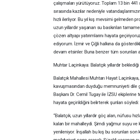
çalışmaları yürütüyoruz. Toplam 13 bin 441 m
sırasında kazılar nedeniyle vatandaşlarımızın
hızlı ilerliyor. Bu yıl kış mevsimi gelmeden 
uzun yıllardır yaşanan su baskınları tamame
çözen altyapı yatırımlarını hayata geçiriyo
ediyorum. İzmir ve Çiğli halkına da gösterdi
devam etsinler. Buna benzer tüm sorunları 
Muhtar Laçinkaya: Balatçık yıllardır beklediği
Balatçık Mahallesi Muhtarı Hayat Laçinkaya,
kavuşmasından duyduğu memnuniyeti dile get
Başkanı Dr. Cemil Tugay ile İZSU ekiplerine teş
hayata geçirildiğini belirterek şunları söyledi:
“Balatçık, uzun yıllardır göç alan, nüfusu hız
kalan bir mahalleydi. Şimdi yağmur suyu ve ka
yenileniyor. İnşallah bu kış bu sorunları son
mağduriyet sona erecek. Sürekli yaşanan su 