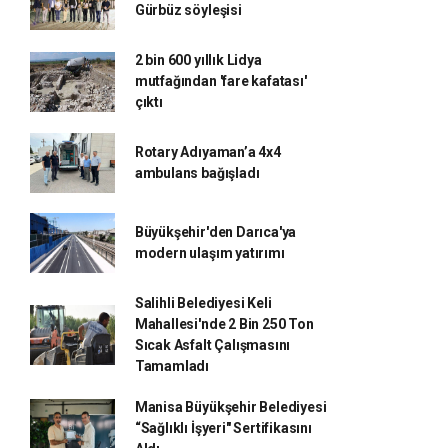
Gürbüz söyleşisi
2 bin 600 yıllık Lidya
mutfağından 'fare kafatası'
çıktı
Rotary Adıyaman’a 4x4
ambulans bağışladı
Büyükşehir'den Darıca'ya
modern ulaşım yatırımı
Salihli Belediyesi Keli
Mahallesi'nde 2 Bin 250 Ton
Sıcak Asfalt Çalışmasını
Tamamladı
Manisa Büyükşehir Belediyesi
“Sağlıklı İşyeri" Sertifikasını