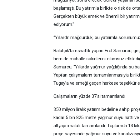
başlamıştı. Bu yatırımla birlikte o risk de 
Gerçekten büyük emek ve önemli bir yatırım
ediyorum."
“Yıllardır mağdurduk, bu yatırımla sorunum
Balatçık’ta esnaflık yapan Erol Samurcu, ge
hem de mahalle sakinlerini olumsuz etkiledi
Samurcu, “Yıllardır yağmur yağdığında su ba
Yapılan çalışmaların tamamlanmasıyla birli
Tugay’a ve emeği geçen herkese teşekkür e
Çalışmaların yüzde 37’si tamamlandı
350 milyon liralık yatırım bedeline sahip pr
kadar 5 bin 825 metre yağmur suyu hattı ve 1
altyapı imalatı tamamlandı. Toplamda 13 kil
proje sayesinde yağmur suyu ve kanalizasyon 