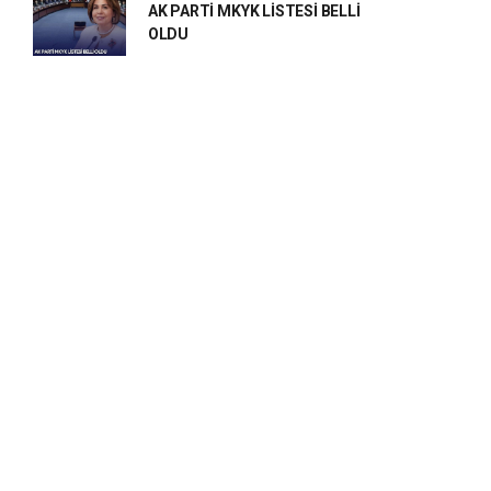
AK PARTİ MKYK LİSTESİ BELLİ
OLDU