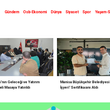
Gündem
Osb-Ekonomi
Dünya
Siyaset
Spor
Yaşam-S
Kripto Dünyası
Kültür-Sanat
Eğitim
nın Geleceği ve Yatırım
Manisa Büyükşehir Belediyesi 
li Masaya Yatırıldı
İşyeri" Sertifikasını Aldı