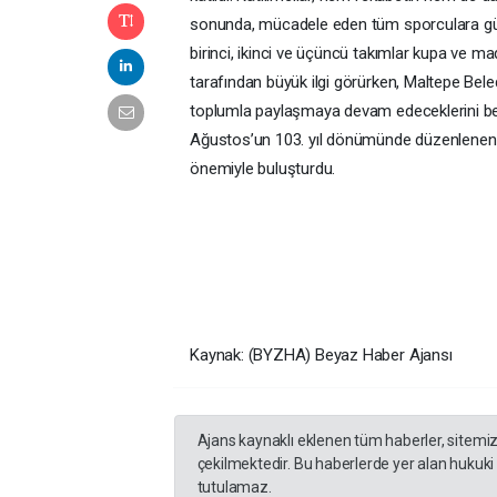
sonunda, mücadele eden tüm sporculara günü
birinci, ikinci ve üçüncü takımlar kupa ve mad
tarafından büyük ilgi görürken, Maltepe Beled
toplumla paylaşmaya devam edeceklerini beli
Ağustos’un 103. yıl dönümünde düzenlenen t
önemiyle buluşturdu.
Kaynak: (BYZHA) Beyaz Haber Ajansı
Ajans kaynaklı eklenen tüm haberler, sitemi
çekilmektedir. Bu haberlerde yer alan hukuki
tutulamaz.