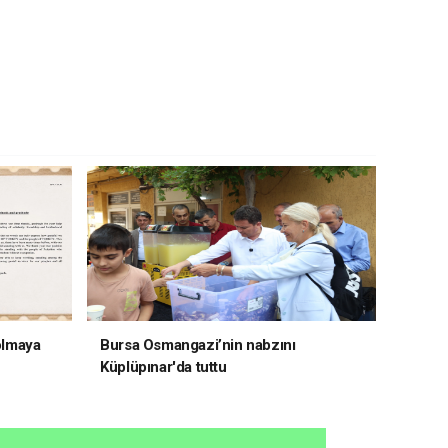
 olmaya
Bursa Osmangazi’nin nabzını
Küplüpınar'da tuttu