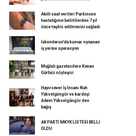
Akıllı saat verileri Parkinson
hastalığının belirtilerden 7 yıl
önce teşhis edilmesini sağladı
İskenderun'da kumar oynanan
iş yerine operasyon
Muğlalı gazetecilere Kenan
Gürbüz söyleşisi
Hayırsever İş İnsanı Nuh
Yükselgüngör ve kardeşi
Adem Yükselgüngör den
bağış
AK PARTİ MKYK LİSTESİ BELLİ
OLDU