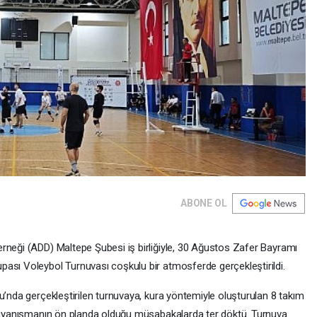
ABONE OL
rneği (ADD) Maltepe Şubesi iş birliğiyle, 30 Ağustos Zafer Bayramı
ası Voleybol Turnuvası coşkulu bir atmosferde gerçekleştirildi.
u’nda gerçekleştirilen turnuvaya, kura yöntemiyle oluşturulan 8 takım
e dayanışmanın ön planda olduğu müsabakalarda ter döktü. Turnuva