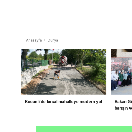
Anasayfa
Dünya
Kocaeli'de kırsal mahalleye modern yol
Bakan Gö
barışın v
hedefliy