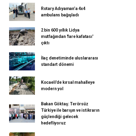
Rotary Adıyaman’a 4x4
ambulans bağışladı
2 bin 600 yıllık Lidya
mutfağından 'fare kafatası'
çıktı
İlaç denetiminde uluslararası
standart dönemi
Kocaeli'de kırsal mahalleye
modern yol
Bakan Göktaş: Terörsüz
Türkiye ile barışın ve istikrarın
güçlendiği gelecek
hedefliyoruz