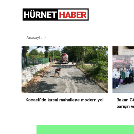
Anasayfa
Kocaeli'de kırsal mahalleye modern yol
Bakan Gö
barışın v
hedefliy