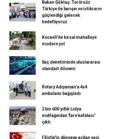
Bakan Göktaş: Terörsüz
Türkiye ile barışın ve istikrarın
güçlendiği gelecek
hedefliyoruz
Kocaeli'de kırsal mahalleye
modern yol
İlaç denetiminde uluslararası
standart dönemi
Rotary Adıyaman’a 4x4
ambulans bağışladı
2 bin 600 yıllık Lidya
mutfağından 'fare kafatası'
çıktı
Filistin'in dünyaya açılan sesi