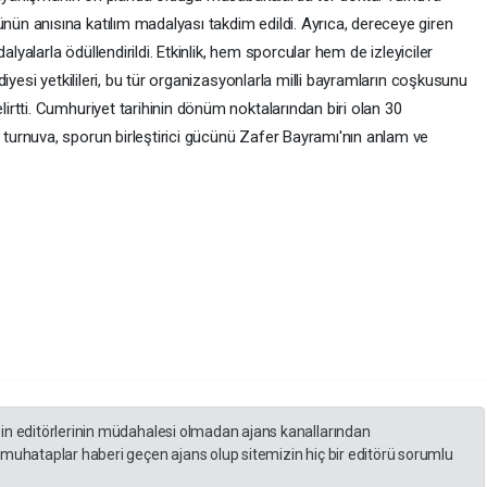
n anısına katılım madalyası takdim edildi. Ayrıca, dereceye giren
alyalarla ödüllendirildi. Etkinlik, hem sporcular hem de izleyiciler
iyesi yetkilileri, bu tür organizasyonlarla milli bayramların coşkusunu
rtti. Cumhuriyet tarihinin dönüm noktalarından biri olan 30
urnuva, sporun birleştirici gücünü Zafer Bayramı'nın anlam ve
zin editörlerinin müdahalesi olmadan ajans kanallarından
 muhataplar haberi geçen ajans olup sitemizin hiç bir editörü sorumlu