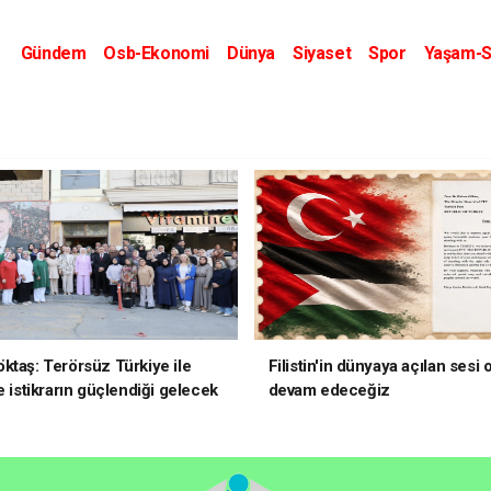
Gündem
Osb-Ekonomi
Dünya
Siyaset
Spor
Yaşam-S
Kripto Dünyası
Kültür-Sanat
Eğitim
ktaş: Terörsüz Türkiye ile
Filistin'in dünyaya açılan sesi
e istikrarın güçlendiği gelecek
devam edeceğiz
oruz