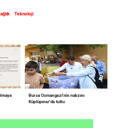
ağlık
Teknoloji
 olmaya
Bursa Osmangazi’nin nabzını
Küplüpınar'da tuttu