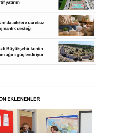
tif yatırım
m'da ailelere ücretsiz
İlaç denetiminde uluslarara
şmanlık desteği
dönemi
zli Büyükşehir kentin
ım ağını güçlendiriyor
ON EKLENENLER