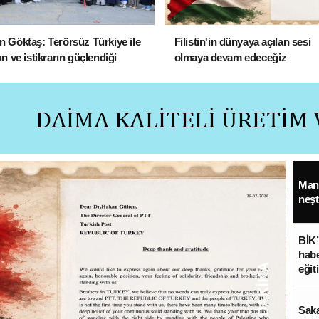
 Göktaş: Terörsüz Türkiye ile
Filistin'in dünyaya açılan sesi
ın ve istikrarın güçlendiği
olmaya devam edeceğiz
ek hedefliyoruz
Mani
neşt
BİK’
habe
SON DAKİKA
eğit
Saka