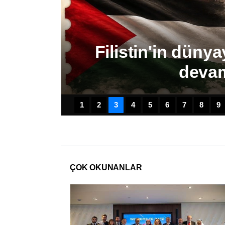
maya
Bursa Osman
Küplüpı
1
2
3
4
5
6
7
8
9
ÇOK OKUNANLAR