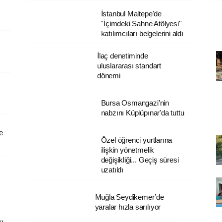
İstanbul Maltepe'de
''İçimdeki Sahne Atölyesi''
katılımcıları belgelerini aldı
İlaç denetiminde
uluslararası standart
dönemi
Bursa Osmangazi’nin
nabzını Küplüpınar'da tuttu
e
Özel öğrenci yurtlarına
ilişkin yönetmelik
değişikliği... Geçiş süresi
uzatıldı
Muğla Seydikemer’de
yaralar hızla sarılıyor
rı