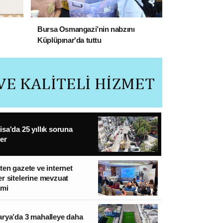
Bursa Osmangazi’nin nabzını
Küplüpınar'da tuttu
sa'da 25 yıllık soruna
er
ten gazete ve internet
r sitelerine mevzuat
imi
rya’da 3 mahalleye daha