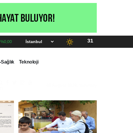
31
%0,00
Sağlık
Teknoloji
:18 -
İlaç denetiminde uluslararası standart dönemi
08 August 2026, Saturday