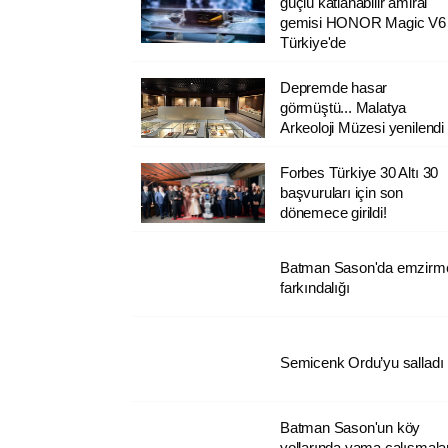
güçlü katlanabilir amiral
gemisi HONOR Magic V6
Türkiye'de
Depremde hasar
görmüştü... Malatya
Arkeoloji Müzesi yenilendi
Forbes Türkiye 30 Altı 30
başvuruları için son
dönemece girildi!
Batman Sason'da emzirm
farkındalığı
Semicenk Ordu’yu salladı
Batman Sason'un köy
yollarında yama çalışmala