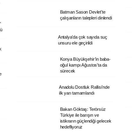
Batman Sason Devlet'te
çalışanların talepleri dinlendi
”
dü
Antalya’da çok sayıda suç
unsuru ele geçirildi
k
Konya Büyükşehir’in baba-
oğul kampı Ağustos'ta da
sürecek
e
Anadolu Dostluk Rallisi'nde
ilk yarı tamamlandı
Bakan Göktaş: Terörsüz
Türkiye ile barışın ve
istikrarın güçlendiği gelecek
hedefliyoruz