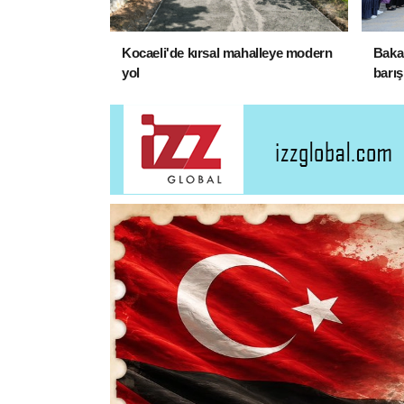
Kocaeli'de kırsal mahalleye modern
Bakan
yol
barış
gelec
SON DAKİKA