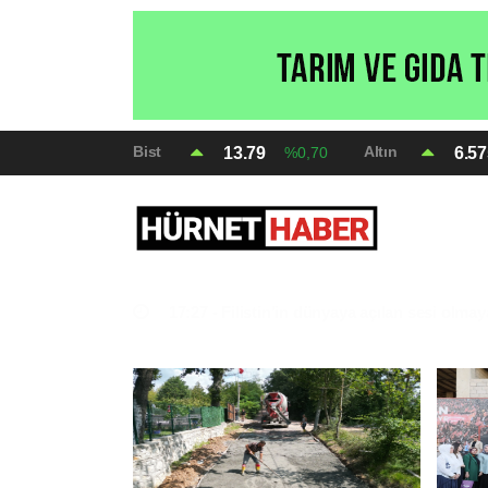
Bist
Altın
13.79
6.5
%0,70
17:22 -
Bursa Osmangazi’nin nabzını Küplü