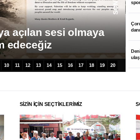
spor
Çoru
gazi’nin nabzını
danı
nar'da tuttu
Deni
ulaş
10
11
12
13
14
15
16
17
18
19
20
SİZİN İÇİN SEÇTİKLERİMİZ
S