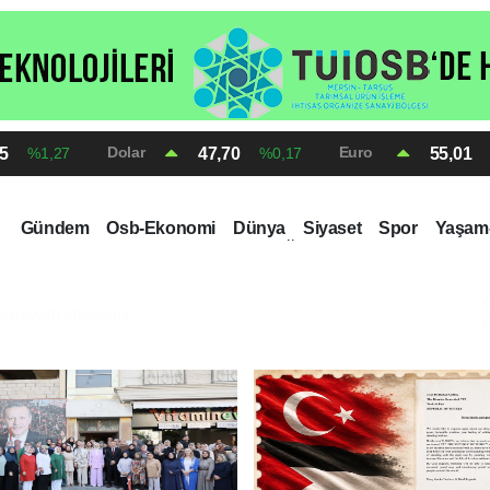
Dolar
Euro
75
47,70
55,01
%1,27
%0,17
Gündem
Osb-Ekonomi
Dünya
Siyaset
Spor
Yaşam-
Kripto Dünyası
Kültür-Sanat
Eğitim
pınar'da tuttu
17