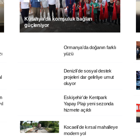
Kütahya’da komşuluk bağları
güçleniyor
Ormanya’da doğanın farklı
zı
yüzü
Denizli'de sosyal destek
l
projeleri dar gelirliye umut
oluyor
on
Eskişehir'de Kentpark
ıl
Yapay Plajı yeni sezonda
hizmete açıldı
Kocaeli'de kırsal mahalleye
modern yol