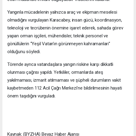
Yangınla mücadelenin yalnızca araç ve ekipman meselesi
olmadığını vurgulayan Karacabey, insan gücü, koordinasyon,
teknoloji ve tecrübenin önemine işaret ederek, sahada görev
yapan orman işçileri, mühendisler, teknik personel ve
gönüllülerin “Yeşil Vatan’ın görünmeyen kahramanları”
olduğunu söyledi.
Törende ayrıca vatandaşlara yangın riskine karşı dikkatli
olunması çağrısı yapıldı. Yetkililer, ormanlarda ateş
yakılmaması, izmarit atılmaması ve şüpheli durumların vakit
kaybetmeden 112 Acil Çağrı Merkezi’ne bildirilmesinin hayati
önem taşıdığını vurguladı.
Kaynak: (BYZHA) Beyaz Haber Ajansı