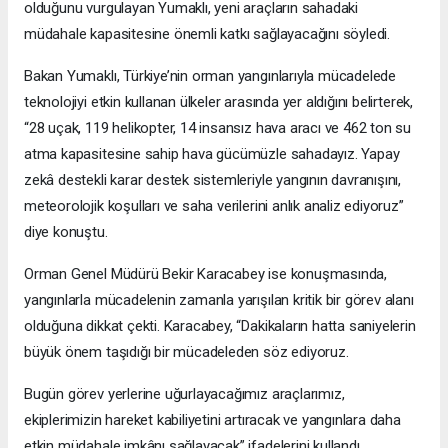
olduğunu vurgulayan Yumaklı, yeni araçların sahadaki
müdahale kapasitesine önemli katkı sağlayacağını söyledi.
Bakan Yumaklı, Türkiye’nin orman yangınlarıyla mücadelede
teknolojiyi etkin kullanan ülkeler arasında yer aldığını belirterek,
“28 uçak, 119 helikopter, 14 insansız hava aracı ve 462 ton su
atma kapasitesine sahip hava gücümüzle sahadayız. Yapay
zekâ destekli karar destek sistemleriyle yangının davranışını,
meteorolojik koşulları ve saha verilerini anlık analiz ediyoruz”
diye konuştu.
Orman Genel Müdürü Bekir Karacabey ise konuşmasında,
yangınlarla mücadelenin zamanla yarışılan kritik bir görev alanı
olduğuna dikkat çekti. Karacabey, “Dakikaların hatta saniyelerin
büyük önem taşıdığı bir mücadeleden söz ediyoruz.
Bugün görev yerlerine uğurlayacağımız araçlarımız,
ekiplerimizin hareket kabiliyetini artıracak ve yangınlara daha
etkin müdahale imkânı sağlayacak” ifadelerini kullandı.