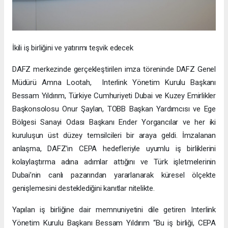
İkili iş birliğini ve yatırımı teşvik edecek
DAFZ merkezinde gerçekleştirilen imza töreninde DAFZ Genel
Müdürü Amna Lootah, Interlink Yönetim Kurulu Başkanı
Bessam Yıldırım, Türkiye Cumhuriyeti Dubai ve Kuzey Emirlikler
Başkonsolosu Onur Şaylan, TOBB Başkan Yardımcısı ve Ege
Bölgesi Sanayi Odası Başkanı Ender Yorgancılar ve her iki
kuruluşun üst düzey temsilcileri bir araya geldi. İmzalanan
anlaşma, DAFZ’ın CEPA hedefleriyle uyumlu iş birliklerini
kolaylaştırma adına adımlar attığını ve Türk işletmelerinin
Dubai’nin canlı pazarından yararlanarak küresel ölçekte
genişlemesini desteklediğini kanıtlar nitelikte.
Yapılan iş birliğine dair memnuniyetini dile getiren Interlink
Yönetim Kurulu Başkanı Bessam Yıldırım “Bu iş birliği, CEPA