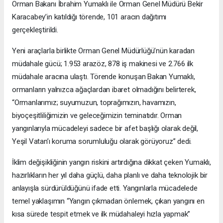
Orman Bakanı İbrahim Yumaklı ile Orman Genel Müdürü Bekir
Karacabey’in katıldığı törende, 101 aracın dağıtımı
gerçekleştirildi.
Yeni araçlarla birlikte Orman Genel Müdürlüğü’nün karadan
müdahale gücü; 1.953 arazöz, 878 iş makinesi ve 2.766 ilk
müdahale aracına ulaştı. Törende konuşan Bakan Yumaklı,
ormanların yalnızca ağaçlardan ibaret olmadığını belirterek,
“Ormanlarımız; suyumuzun, toprağımızın, havamızın,
biyoçeşitliliğimizin ve geleceğimizin teminatıdır. Orman
yangınlarıyla mücadeleyi sadece bir afet başlığı olarak değil,
Yeşil Vatan’ı koruma sorumluluğu olarak görüyoruz” dedi.
İklim değişikliğinin yangın riskini artırdığına dikkat çeken Yumaklı,
hazırlıkların her yıl daha güçlü, daha planlı ve daha teknolojik bir
anlayışla sürdürüldüğünü ifade etti. Yangınlarla mücadelede
temel yaklaşımın “Yangın çıkmadan önlemek, çıkan yangını en
kısa sürede tespit etmek ve ilk müdahaleyi hızla yapmak”